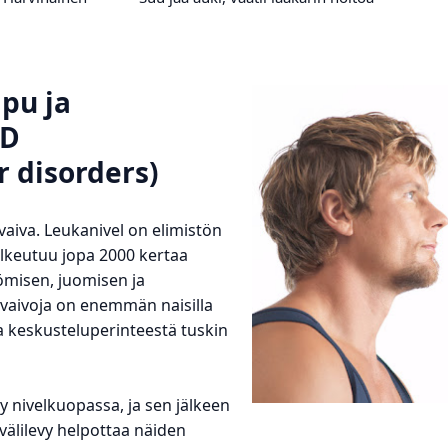
pu ja
MD
 disorders)
 vaiva. Leukanivel on elimistön
sulkeutuu jopa 2000 kertaa
misen, juomisen ja
vaivoja on enemmän naisilla
a keskusteluperinteestä tuskin
 nivelkuopassa, ja sen jälkeen
välilevy helpottaa näiden