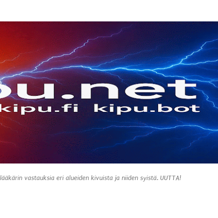
Siirry pääsisältöön
 lääkärin vastauksia eri alueiden kivuista ja niiden syistä. UUTTA!