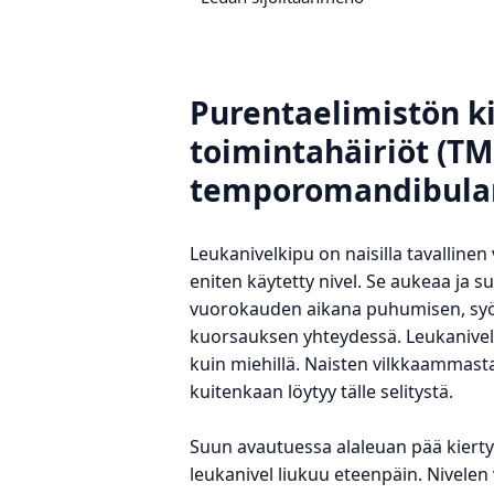
Purentaelimistön ki
toimintahäiriöt (T
temporomandibular
Leukanivelkipu on naisilla tavallinen
eniten käytetty nivel. Se aukeaa ja 
vuorokauden aikana puhumisen, syö
kuorsauksen yhteydessä. Leukanivel
kuin miehillä. Naisten vilkkaammast
kuitenkaan löytyy tälle selitystä.
Suun avautuessa alaleuan pää kiertyy
leukanivel liukuu eteenpäin. Nivelen 