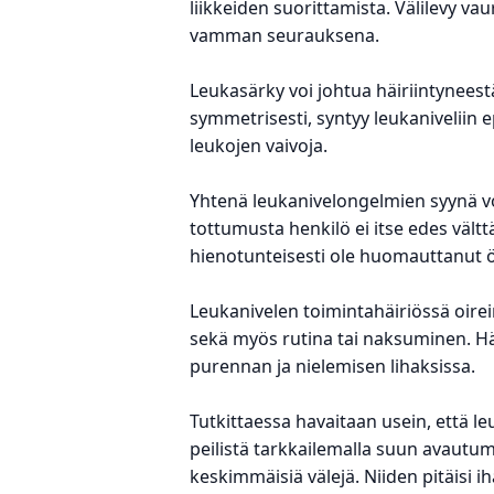
liikkeiden suorittamista. Välilevy v
vamman seurauksena.
Leukasärky voi johtua häiriintynees
symmetrisesti, syntyy leukaniveliin e
leukojen vaivoja.
Yhtenä leukanivelongelmien syynä vo
tottumusta henkilö ei itse edes vält
hienotunteisesti ole huomauttanut 
Leukanivelen toimintahäiriössä oirei
sekä myös rutina tai naksuminen. Häi
purennan ja nielemisen lihaksissa.
Tutkittaessa havaitaan usein, että le
peilistä tarkkailemalla suun avautu
keskimmäisiä välejä. Niiden pitäisi i