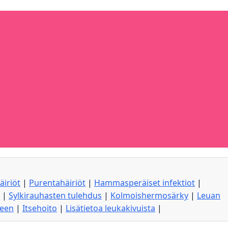
äiriöt
|
Purentahäiriöt
|
Hammasperäiset infektiot
|
|
Sylkirauhasten tulehdus
|
Kolmoishermosärky
|
Leuan
seen
|
Itsehoito
|
Lisätietoa leukakivuista
|