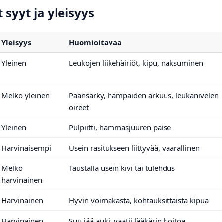
syyt ja yleisyys
Yleisyys
Huomioitavaa
Yleinen
Leukojen liikehäiriöt, kipu, naksuminen
Melko yleinen
Päänsärky, hampaiden arkuus, leukanivelen
oireet
Yleinen
Pulpiitti, hammasjuuren paise
Harvinaisempi
Usein rasitukseen liittyvää, vaarallinen
Melko
Taustalla usein kivi tai tulehdus
harvinainen
Harvinainen
Hyvin voimakasta, kohtauksittaista kipua
Harvinainen
Suu jää auki, vaatii lääkärin hoitoa