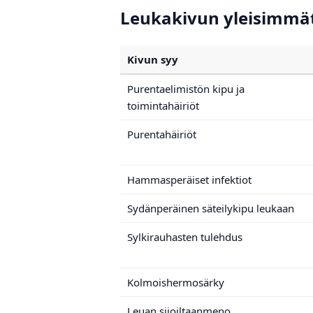
Leukakivun yleisimmät 
Kivun syy
Purentaelimistön kipu ja
toimintahäiriöt
Purentahäiriöt
Hammasperäiset infektiot
Sydänperäinen säteilykipu leukaan
Sylkirauhasten tulehdus
Kolmoishermosärky
Leuan sijoiltaanmeno