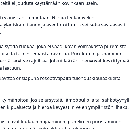
iteitä ei jouduta käyttämään kovinkaan usein.
sti yläniskan toimintaan. Niinpä leukanivelen
a yläniskan tilanne ja asentotottumukset sekä vastaavasti
.
 syödä ruokaa, joka ei vaadi kovin voimakasta puremista.
n soseita tai nestemäistä ravintoa. Purukumin jauhaminen
ensä tarvitse rajoittaa. Jotkut lääkärit neuvovat keskittymä
a laatuun.
 käyttää ensiapuna reseptivapaita tulehduskipulääkkeitä
 kylmähoitoa. Jos se ärsyttää, lämpöpullolla tai sähkötyynyl
en kipualuetta ja hieroa kevyesti nivelen ympäristön lihaksi
ällaisia ovat leukaan nojaaminen, puhelimen puristaminen
elällään maaten pää voimakkaasti etukenossa.