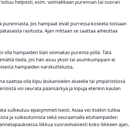
aurioituu helposti, esim. voimakkaan purennan tai suoran
tä purennasta. Jos hampaat eivät purressa kosketa toisiaan
pätasaista rasitusta. Ajan mittaan se saattaa aiheuttaa
i olla hampaiden liian voimakas purenta yöllä. Tätä
tämättä tiedä, jos hän asuu yksin tai asuinkumppani ei
öisestä hampaiden narskuttelusta.
na saattaa olla kipu leukanivelen alueella tai ympäristössä
riöistä voi seurata päänsärkyä ja kipuja etenkin kaulan
uka sulkeutuu epäsymmetrisesti. Asiaa voi itsekin tutkia
mista ja sulkeutumista sekä seuraamalla etuhampaiden
hannetapauksessa liikkua suoraviivaisesti koko liikkeen ajan,