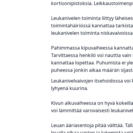
kortisonipistoksia. Leikkaustoimenp
Leukanivelen toiminta liittyy läheise
toimintahäiriössä kannattaa tarkista
leukanivelen toiminta niskavaivoissa
Pahimmassa kipuvaiheessa kannattaa
Tarvittaessa henkilö voi nauttia vai
kannattaa lopettaa. Puhumista ei yle
puheessa jonkin aikaa määrän sijast
Leukanivelvaivojen itsehoidossa voi
lyhyenä kuurina.
Kivun alkuvaiheessa on hyvä kokeilla
voi lämmittää varovaisesti leukanivel
Leuan ääriasentoja pitää välttää. T
leualla olkaa vasten ja lukemista s