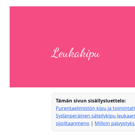
Leukakipu
Tämän sivun sisällysluettelo:
Purentaelimistön kipu ja toimintah
Sydänperäinen säteilykipu leukaan
sijoiltaanmeno
|
Milloin päivystyk