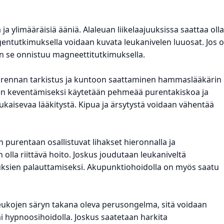
ja ylimääräisiä ääniä. Alaleuan liikelaajuuksissa saattaa olla
gentutkimuksella voidaan kuvata leukanivelen luuosat. Jos 
in se onnistuu magneettitutkimuksella.
 purennan tarkistus ja kuntoon saattaminen hammaslääkärin
en keventämiseksi käytetään pehmeää purentakiskoa ja
kaisevaa lääkitystä. Kipua ja ärsytystä voidaan vähentää
 purentaan osallistuvat lihakset hieronnalla ja
olla riittävä hoito. Joskus joudutaan leukaniveltä
uksien palauttamiseksi. Akupunktiohoidolla on myös saatu
leukojen säryn takana oleva perusongelma, sitä voidaan
tai hypnoosihoidolla. Joskus saatetaan harkita