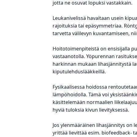
jotta ne osuvat lopuksi vastakkain.
Leukanivelissä havaitaan usein kipua 
rajoituksia tai epäsymmetriaa. Rönt
tarvetta välilevyn kuvantamiseen, ni
Hoitotoimenpiteistä on ensisijalla
vastaanotolla. Yöpurennan rasituks
harkinnan mukaan lihasjännitystä lau
kiputulehduslääkkeillä.
Fysikaalisessa hoidossa rentoutetaan
lämpöhoidolla. Tämä voi yksistäänkin 
käsittelemään normaalien liikelaaju
hyviä tuloksia kivun lievityksessä.
Jos ylenmääräinen lihasjännitys on 
yrittää lievittää esim. biofeedback- 