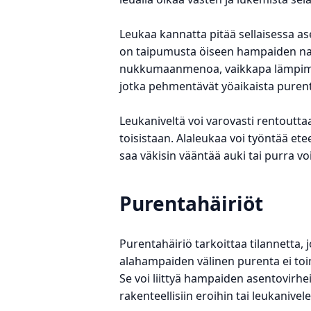
Leukaa kannatta pitää sellaisessa as
on taipumusta öiseen hampaiden nars
nukkumaanmenoa, vaikkapa lämpimäs
jotka pehmentävät yöaikaista purent
Leukaniveltä voi varovasti rentoutt
toisistaan. Alaleukaa voi työntää ete
saa väkisin vääntää auki tai purra 
Purentahäiriöt
Purentahäiriö tarkoittaa tilannetta, j
alahampaiden välinen purenta ei toi
Se voi liittyä hampaiden asentovirhei
rakenteellisiin eroihin tai leukanivel