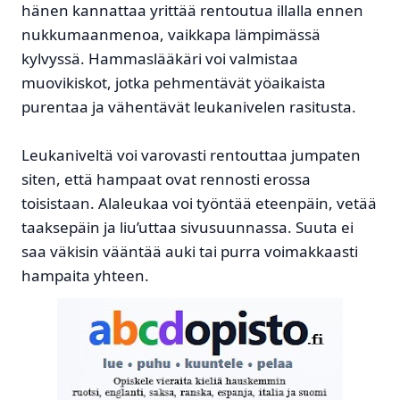
hänen kannattaa yrittää rentoutua illalla ennen
nukkumaanmenoa, vaikkapa lämpimässä
kylvyssä. Hammaslääkäri voi valmistaa
muovikiskot, jotka pehmentävät yöaikaista
purentaa ja vähentävät leukanivelen rasitusta.
Leukaniveltä voi varovasti rentouttaa jumpaten
siten, että hampaat ovat rennosti erossa
toisistaan. Alaleukaa voi työntää eteenpäin, vetää
taaksepäin ja liu’uttaa sivusuunnassa. Suuta ei
saa väkisin vääntää auki tai purra voimakkaasti
hampaita yhteen.