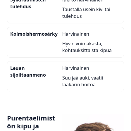
tulehdus
Taustalla usein kivi tai
tulehdus
Kolmoishermosärky
Harvinainen
Hyvin voimakasta,
kohtauksittaista kipua
Leuan
Harvinainen
sijoiltaanmeno
Suu jää auki, vaatii
lääkärin hoitoa
Purentaelimist
ön kipu ja