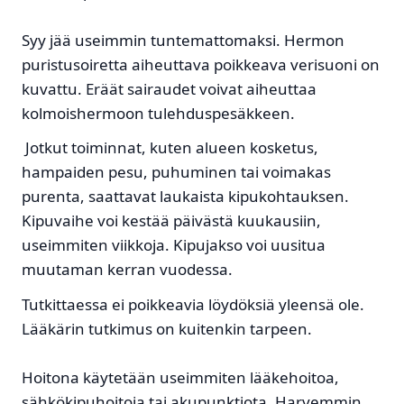
Syy jää useimmin tuntemattomaksi. Hermon
puristusoiretta aiheuttava poikkeava verisuoni on
kuvattu. Eräät sairaudet voivat aiheuttaa
kolmoishermoon tulehduspesäkkeen.
Jotkut toiminnat, kuten alueen kosketus,
hampaiden pesu, puhuminen tai voimakas
purenta, saattavat laukaista kipukohtauksen.
Kipuvaihe voi kestää päivästä kuukausiin,
useimmiten viikkoja. Kipujakso voi uusitua
muutaman kerran vuodessa.
Tutkittaessa ei poikkeavia löydöksiä yleensä ole.
Lääkärin tutkimus on kuitenkin tarpeen.
Hoitona käytetään useimmiten lääkehoitoa,
sähkökipuhoitoja tai akupunktiota. Harvemmin