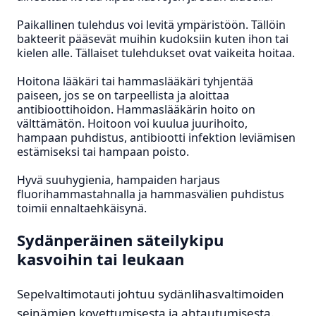
Paikallinen tulehdus voi levitä ympäristöön. Tällöin
bakteerit pääsevät muihin kudoksiin kuten ihon tai
kielen alle. Tällaiset tulehdukset ovat vaikeita hoitaa.
Hoitona lääkäri tai hammaslääkäri tyhjentää
paiseen, jos se on tarpeellista ja aloittaa
antibioottihoidon. Hammaslääkärin hoito on
välttämätön. Hoitoon voi kuulua juurihoito,
hampaan puhdistus, antibiootti infektion leviämisen
estämiseksi tai hampaan poisto.
Hyvä suuhygienia, hampaiden harjaus
fluorihammastahnalla ja hammasvälien puhdistus
toimii ennaltaehkäisynä.
Sydänperäinen säteilykipu
kasvoihin tai leukaan
Sepelvaltimotauti johtuu sydänlihasvaltimoiden
seinämien kovettumisesta ja ahtautumisesta.