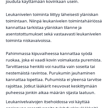
jouduta käyttämään kovinkaan usein.
Leukanivelen toiminta liittyy läheisesti yläniskan
toimintaan. Niinpä leukanivelen toimintahäiriössä
kannattaa tarkistaa yläniskan tilanne ja
asentotottumukset sekä vastaavasti leukanivelen
toiminta niskavaivoissa.
Pahimmassa kipuvaiheessa kannattaa syödä
ruokaa, joka ei vaadi kovin voimakasta puremista.
Tarvittaessa henkilö voi nauttia vain soseita tai
nestemäistä ravintoa. Purukumin jauhaminen
kannattaa lopettaa. Puhumista ei yleensä tarvitse
rajoittaa. Jotkut lääkärit neuvovat keskittymään
puheessa jonkin aikaa määrän sijasta laatuun.
Leukanivelvaivojen itsehoidossa voi käyttää