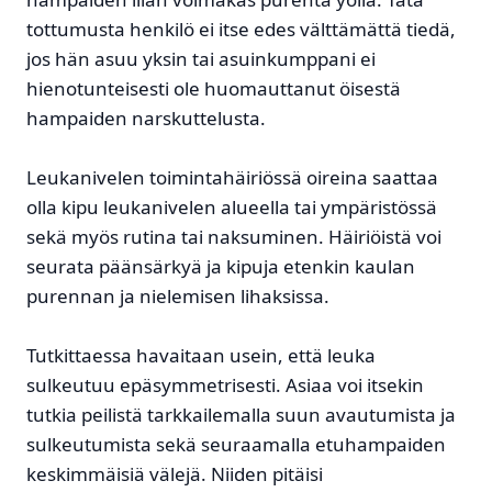
tottumusta henkilö ei itse edes välttämättä tiedä,
jos hän asuu yksin tai asuinkumppani ei
hienotunteisesti ole huomauttanut öisestä
hampaiden narskuttelusta.
Leukanivelen toimintahäiriössä oireina saattaa
olla kipu leukanivelen alueella tai ympäristössä
sekä myös rutina tai naksuminen. Häiriöistä voi
seurata päänsärkyä ja kipuja etenkin kaulan
purennan ja nielemisen lihaksissa.
Tutkittaessa havaitaan usein, että leuka
sulkeutuu epäsymmetrisesti. Asiaa voi itsekin
tutkia peilistä tarkkailemalla suun avautumista ja
sulkeutumista sekä seuraamalla etuhampaiden
keskimmäisiä välejä. Niiden pitäisi