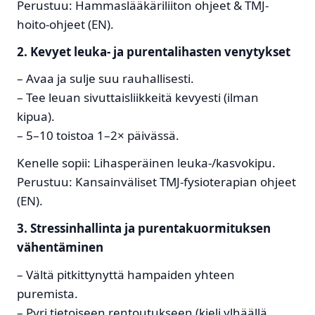
Perustuu: Hammaslääkäriliiton ohjeet & TMJ-
hoito-ohjeet (EN).
2. Kevyet leuka- ja purentalihasten venytykset
– Avaa ja sulje suu rauhallisesti.
– Tee leuan sivuttaisliikkeitä kevyesti (ilman
kipua).
– 5–10 toistoa 1–2× päivässä.
Kenelle sopii: Lihasperäinen leuka-/kasvo­kipu.
Perustuu: Kansainväliset TMJ-fysioterapian ohjeet
(EN).
3. Stressinhallinta ja purentakuormituksen
vähentäminen
– Vältä pitkittynyttä hampaiden yhteen
puremista.
– Pyri tietoiseen rentoutukseen (kieli ylhäällä,