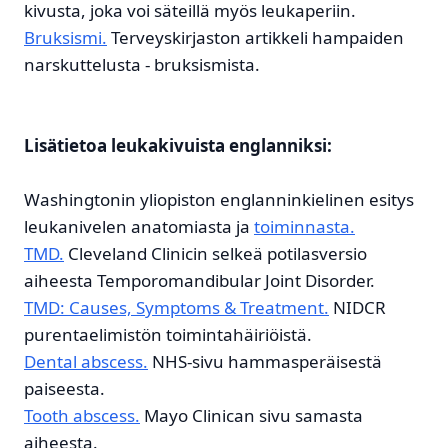
kivusta, joka voi säteillä myös leukaperiin.
Bruksismi.
Terveyskirjaston artikkeli hampaiden
narskuttelusta - bruksismista.
Lisätietoa leukakivuista englanniksi:
Washingtonin yliopiston englanninkielinen esitys
leukanivelen anatomiasta ja
toiminnasta.
TMD.
Cleveland Clinicin selkeä potilasversio
aiheesta Temporomandibular Joint Disorder.
TMD: Causes, Symptoms & Treatment.
NIDCR
purentaelimistön toimintahäiriöistä.
Dental abscess.
NHS-sivu hammasperäisestä
paiseesta.
Tooth abscess.
Mayo Clinican sivu samasta
aiheesta.