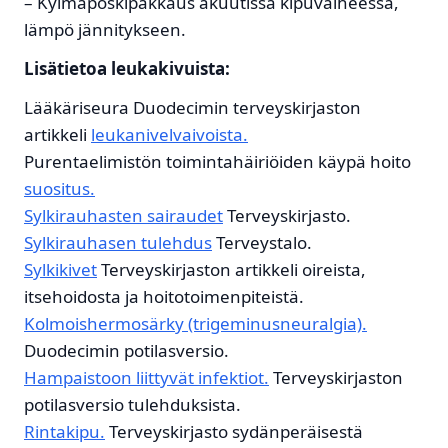
– Kylmäposkipakkaus akuutissa kipuvaiheessa,
lämpö jännitykseen.
Lisätietoa leukakivuista:
Lääkäriseura Duodecimin terveyskirjaston
artikkeli
leukanivelvaivoista.
Purentaelimistön toimintahäiriöiden käypä hoito
suositus.
Sylkirauhasten sairaudet
Terveyskirjasto.
Sylkirauhasen tulehdus
Terveystalo.
Sylkikivet
Terveyskirjaston artikkeli oireista,
itsehoidosta ja hoitotoimenpiteistä.
Kolmoishermosärky (trigeminusneuralgia).
Duodecimin potilasversio.
Hampaistoon liittyvät infektiot.
Terveyskirjaston
potilasversio tulehduksista.
Rintakipu.
Terveyskirjasto sydänperäisestä