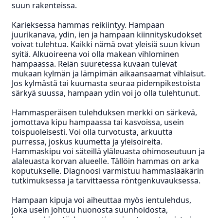
suun rakenteissa.
Karieksessa hammas reikiintyy.
Hampaan
juurikanava, ydin, ien ja hampaan kiinnityskudokset
voivat tulehtua. Kaikki nämä ovat yleisiä suun kivun
syitä. Alkuoireena voi olla makean vihlominen
hampaassa. Reiän suuretessa kuvaan tulevat
mukaan kylmän ja lämpimän aikaansaamat vihlaisut.
Jos kylmästä tai kuumasta seuraa pidempikestoista
särkyä suussa, hampaan ydin voi jo olla tulehtunut.
Hammasperäisen tulehduksen merkki on särkevä,
jomottava kipu hampaassa tai kasvoissa, usein
toispuoleisesti. Voi olla turvotusta, arkuutta
purressa, joskus kuumetta ja yleisoireita.
Hammaskipu voi säteillä yläleuasta ohimoseutuun ja
alaleuasta korvan alueelle. Tällöin hammas on arka
koputukselle. Diagnoosi varmistuu hammaslääkärin
tutkimuksessa ja tarvittaessa röntgenkuvauksessa.
Hampaan kipuja voi aiheuttaa myös ientulehdus,
joka usein johtuu huonosta suunhoidosta,