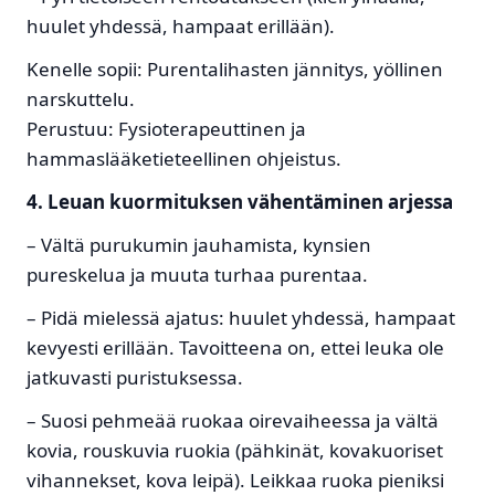
huulet yhdessä, hampaat erillään).
Kenelle sopii: Purentalihasten jännitys, yöllinen
narskuttelu.
Perustuu: Fysioterapeuttinen ja
hammaslääketieteellinen ohjeistus.
4. Leuan kuormituksen vähentäminen arjessa
– Vältä purukumin jauhamista, kynsien
pureskelua ja muuta turhaa purentaa.
– Pidä mielessä ajatus: huulet yhdessä, hampaat
kevyesti erillään. Tavoitteena on, ettei leuka ole
jatkuvasti puristuksessa.
– Suosi pehmeää ruokaa oirevaiheessa ja vältä
kovia, rouskuvia ruokia (pähkinät, kovakuoriset
vihannekset, kova leipä). Leikkaa ruoka pieniksi