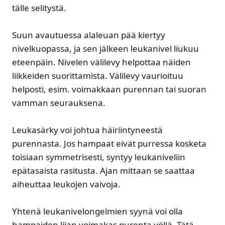
tälle selitystä.
Suun avautuessa alaleuan pää kiertyy
nivelkuopassa, ja sen jälkeen leukanivel liukuu
eteenpäin. Nivelen välilevy helpottaa näiden
liikkeiden suorittamista. Välilevy vaurioituu
helposti, esim. voimakkaan purennan tai suoran
vamman seurauksena.
Leukasärky voi johtua häiriintyneestä
purennasta. Jos hampaat eivät purressa kosketa
toisiaan symmetrisesti, syntyy leukaniveliin
epätasaista rasitusta. Ajan mittaan se saattaa
aiheuttaa leukojen vaivoja.
Yhtenä leukanivelongelmien syynä voi olla
hampaiden liian voimakas purenta yöllä. Tätä