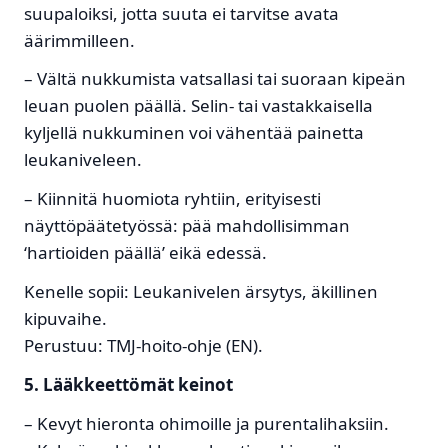
suupaloiksi, jotta suuta ei tarvitse avata
äärimmilleen.
– Vältä nukkumista vatsallasi tai suoraan kipeän
leuan puolen päällä. Selin- tai vastakkaisella
kyljellä nukkuminen voi vähentää painetta
leukaniveleen.
– Kiinnitä huomiota ryhtiin, erityisesti
näyttöpäätetyössä: pää mahdollisimman
‘hartioiden päällä’ eikä edessä.
Kenelle sopii: Leukanivelen ärsytys, äkillinen
kipuvaihe.
Perustuu: TMJ-hoito-ohje (EN).
5. Lääkkeettömät keinot
– Kevyt hieronta ohimoille ja purentalihaksiin.