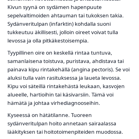
Kivun syynä on sydämen hapenpuute
sepelvaltimoiden ahtauman tai tukoksen takia.
Sydänveritulpan (infarktin) kohdalla suoni
tukkeutuu äkillisesti, jolloin oireet voivat tulla
levossa ja olla pitkäkestoisempia.
Tyypillinen oire on keskellä rintaa tuntuva,
samanlaisena toistuva, puristava, ahdistava tai
painava kipu rintakehällä (angina pectoris). Se voi
aluksi tulla vain rasituksessa ja laueta levossa.
Kipu voi säteillä rintakehästä leukaan, kasvojen
alueelle, hartioihin tai käsivarsiin. Tämä voi
hämätä ja johtaa virhediagnooseihin.
Kyseessä on hätätilanne. Tuoreen
sydänveritulpan hoito annetaan sairaalassa
lääkityksen tai hoitotoimenpiteiden muodossa.