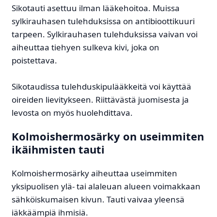
Sikotauti asettuu ilman lääkehoitoa. Muissa
sylkirauhasen tulehduksissa on antibioottikuuri
tarpeen. Sylkirauhasen tulehduksissa vaivan voi
aiheuttaa tiehyen sulkeva kivi, joka on
poistettava.
Sikotaudissa tulehduskipulääkkeitä voi käyttää
oireiden lievitykseen. Riittävästä juomisesta ja
levosta on myös huolehdittava.
Kolmoishermosärky on useimmiten
ikäihmisten tauti
Kolmoishermosärky aiheuttaa useimmiten
yksipuolisen ylä- tai alaleuan alueen voimakkaan
sähköiskumaisen kivun. Tauti vaivaa yleensä
iäkkäämpiä ihmisiä.