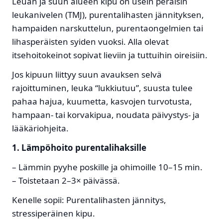
Leuan ja suun alueen kipu on usein peräisin
leukanivelen (TMJ), purentalihasten jännityksen,
hampaiden narskuttelun, purentaongelmien tai
lihasperäisten syiden vuoksi. Alla olevat
itsehoitokeinot sopivat lieviin ja tuttuihin oireisiin.
Jos kipuun liittyy suun avauksen selvä
rajoittuminen, leuka “lukkiutuu”, suusta tulee
pahaa hajua, kuumetta, kasvojen turvotusta,
hampaan- tai korvakipua, noudata päivystys- ja
lääkäriohjeita.
1. Lämpöhoito purentalihaksille
– Lämmin pyyhe poskille ja ohimoille 10–15 min.
– Toistetaan 2–3× päivässä.
Kenelle sopii: Purentalihasten jännitys,
stressiperäinen kipu.