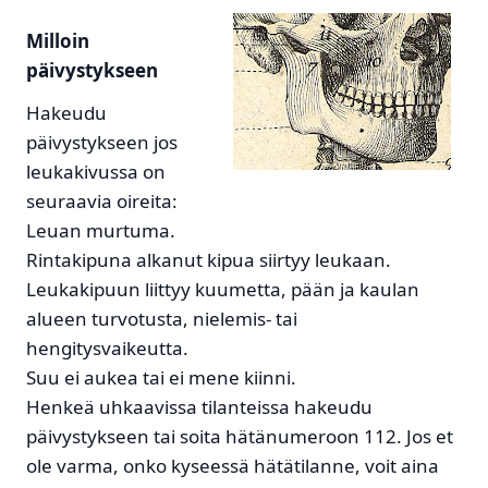
Milloin
päivystykseen
Hakeudu
päivystykseen jos
leukakivussa on
seuraavia oireita:
Leuan murtuma.
Rintakipuna alkanut kipua siirtyy leukaan.
Leukakipuun liittyy kuumetta, pään ja kaulan
alueen turvotusta, nielemis- tai
hengitysvaikeutta.
Suu ei aukea tai ei mene kiinni.
Henkeä uhkaavissa tilanteissa hakeudu
päivystykseen tai soita hätänumeroon 112. Jos et
ole varma, onko kyseessä hätätilanne, voit aina