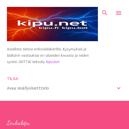
Siirry pääsisältöön
Asiallista tietoa erikoislääkäriltä. Kysymyksiä ja
lääkärin vastauksia eri alueiden kivuista ja niiden
syistä. UUTTA! tekoäly
Kipu.bot
TILAA
Avaa sisällysluetttelo
Leukakipu