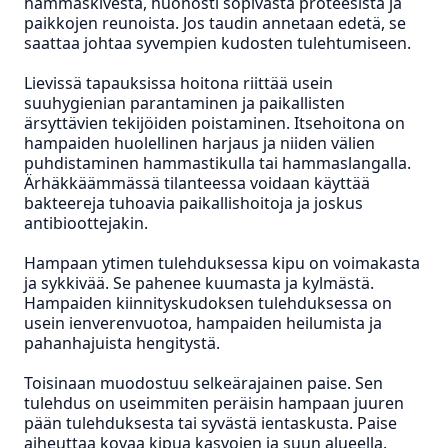
hammaskivestä, huonosti sopivasta proteesista ja
paikkojen reunoista. Jos taudin annetaan edetä, se
saattaa johtaa syvempien kudosten tulehtumiseen.
Lievissä tapauksissa hoitona riittää usein
suuhygienian parantaminen ja paikallisten
ärsyttävien tekijöiden poistaminen. Itsehoitona on
hampaiden huolellinen harjaus ja niiden välien
puhdistaminen hammastikulla tai hammaslangalla.
Ärhäkkäämmässä tilanteessa voidaan käyttää
bakteereja tuhoavia paikallishoitoja ja joskus
antibioottejakin.
Hampaan ytimen tulehduksessa kipu on voimakasta
ja sykkivää. Se pahenee kuumasta ja kylmästä.
Hampaiden kiinnityskudoksen tulehduksessa on
usein ienverenvuotoa, hampaiden heilumista ja
pahanhajuista hengitystä.
Toisinaan muodostuu selkeärajainen paise. Sen
tulehdus on useimmiten peräisin hampaan juuren
pään tulehduksesta tai syvästä ientaskusta. Paise
aiheuttaa kovaa kipua kasvojen ja suun alueella.