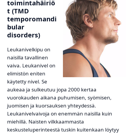
toimintahäiriö
t (TMD
temporomandi
bular
disorders)
Leukanivelkipu on
naisilla tavallinen
vaiva. Leukanivel on
elimistön eniten
käytetty nivel. Se
aukeaa ja sulkeutuu jopa 2000 kertaa
vuorokauden aikana puhumisen, syömisen,
juomisen ja kuorsauksen yhteydessä.
Leukanivelvaivoja on enemmän naisilla kuin
miehillä. Naisten vilkkaammasta
keskusteluperinteestä tuskin kuitenkaan löytyy