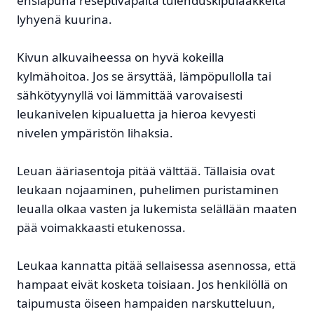
ensiapuna reseptivapaita tulehduskipulääkkeitä
lyhyenä kuurina.
Kivun alkuvaiheessa on hyvä kokeilla
kylmähoitoa. Jos se ärsyttää, lämpöpullolla tai
sähkötyynyllä voi lämmittää varovaisesti
leukanivelen kipualuetta ja hieroa kevyesti
nivelen ympäristön lihaksia.
Leuan ääriasentoja pitää välttää. Tällaisia ovat
leukaan nojaaminen, puhelimen puristaminen
leualla olkaa vasten ja lukemista selällään maaten
pää voimakkaasti etukenossa.
Leukaa kannatta pitää sellaisessa asennossa, että
hampaat eivät kosketa toisiaan. Jos henkilöllä on
taipumusta öiseen hampaiden narskutteluun,