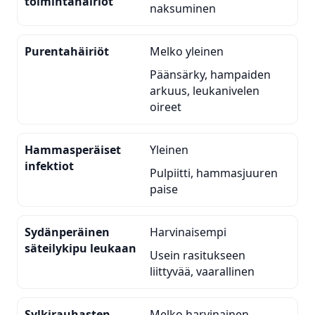
toimintahäiriöt
naksuminen
Purentahäiriöt
Melko yleinen
Päänsärky, hampaiden
arkuus, leukanivelen
oireet
Hammasperäiset
Yleinen
infektiot
Pulpiitti, hammasjuuren
paise
Sydänperäinen
Harvinaisempi
säteilykipu leukaan
Usein rasitukseen
liittyvää, vaarallinen
Sylkirauhasten
Melko harvinainen