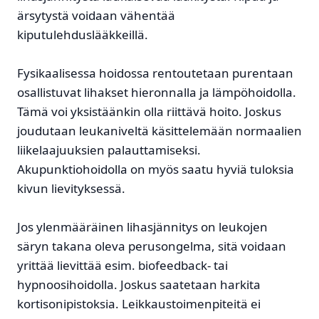
ärsytystä voidaan vähentää
kiputulehduslääkkeillä.
Fysikaalisessa hoidossa rentoutetaan purentaan
osallistuvat lihakset hieronnalla ja lämpöhoidolla.
Tämä voi yksistäänkin olla riittävä hoito. Joskus
joudutaan leukaniveltä käsittelemään normaalien
liikelaajuuksien palauttamiseksi.
Akupunktiohoidolla on myös saatu hyviä tuloksia
kivun lievityksessä.
Jos ylenmääräinen lihasjännitys on leukojen
säryn takana oleva perusongelma, sitä voidaan
yrittää lievittää esim. biofeedback- tai
hypnoosihoidolla. Joskus saatetaan harkita
kortisonipistoksia. Leikkaustoimenpiteitä ei