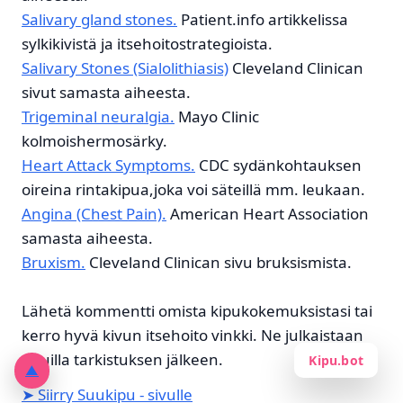
Salivary gland stones.
Patient.info artikkelissa
sylkikivistä ja itsehoitostrategioista.
Salivary Stones (Sialolithiasis)
Cleveland Clinican
sivut samasta aiheesta.
Trigeminal neuralgia.
Mayo Clinic
kolmoishermosärky.
Heart Attack Symptoms.
CDC sydänkohtauksen
oireina rintakipua,joka voi säteillä mm. leukaan.
Angina (Chest Pain).
American Heart Association
samasta aiheesta.
Bruxism.
Cleveland Clinican sivu bruksismista.
Lähetä kommentti omista kipukokemuksistasi tai
kerro hyvä kivun itsehoito vinkki. Ne julkaistaan
sivuilla tarkistuksen jälkeen.
Kipu.bot
▲
➤ Siirry Suukipu - sivulle