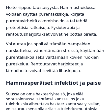
Hoito riippuu taustasyystä. Hammashoidossa
voidaan käyttää purentakiskoja, korjata
purentavirheitä oikomishoidolla tai tehdä
proteettisia ratkaisuja. Fysioterapia ja
rentoutusharjoitukset voivat helpottaa oireita.
Voi auttaa jos oppii välttämään hampaiden
narskuttelua, vähentämään stressiä, käyttämään
purentakiskoa sekä välttämään kovien ruokien
pureskelua. Rentouttavat harjoitteet ja
lämpöhoito voivat lievittää lihaskipuja.
Hammasperäiset infektiot ja paise
Suussa on oma bakteeriyhteisö, joka elää
sopusoinnussa isäntänsä kanssa. Jos joku
tulehduksia aiheuttava bakteerikanta saa ylivallan,
voi seurauksena olla erilaisia tulehdusmuutoksia