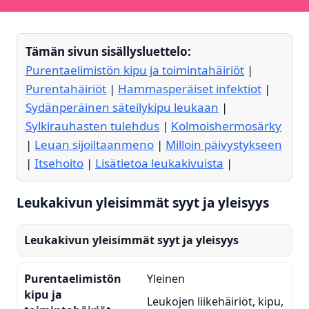
Tämän sivun sisällysluettelo:
Purentaelimistön kipu ja toimintahäiriöt
|
Purentahäiriöt
|
Hammasperäiset infektiot
|
Sydänperäinen säteilykipu leukaan
|
Sylkirauhasten tulehdus
|
Kolmoishermosärky
|
Leuan sijoiltaanmeno
|
Milloin päivystykseen
|
Itsehoito
|
Lisätietoa leukakivuista
|
Leukakivun yleisimmät syyt ja yleisyys
Leukakivun yleisimmät syyt ja yleisyys
Purentaelimistön
Yleinen
kipu ja
Leukojen liikehäiriöt, kipu,