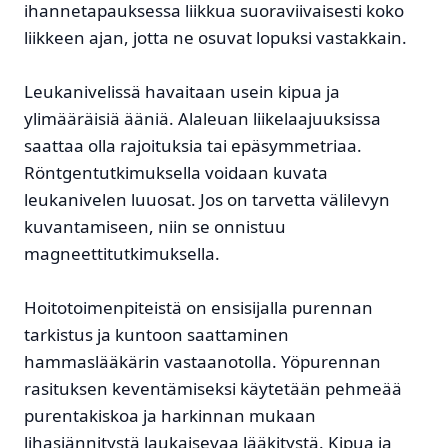
ihannetapauksessa liikkua suoraviivaisesti koko
liikkeen ajan, jotta ne osuvat lopuksi vastakkain.
Leukanivelissä havaitaan usein kipua ja
ylimääräisiä ääniä. Alaleuan liikelaajuuksissa
saattaa olla rajoituksia tai epäsymmetriaa.
Röntgentutkimuksella voidaan kuvata
leukanivelen luuosat. Jos on tarvetta välilevyn
kuvantamiseen, niin se onnistuu
magneettitutkimuksella.
Hoitotoimenpiteistä on ensisijalla purennan
tarkistus ja kuntoon saattaminen
hammaslääkärin vastaanotolla. Yöpurennan
rasituksen keventämiseksi käytetään pehmeää
purentakiskoa ja harkinnan mukaan
lihasjännitystä laukaisevaa lääkitystä. Kipua ja