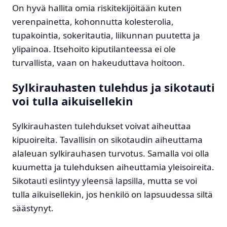
On hyvä hallita omia riskitekijöitään kuten
verenpainetta, kohonnutta kolesterolia,
tupakointia, sokeritautia, liikunnan puutetta ja
ylipainoa. Itsehoito kiputilanteessa ei ole
turvallista, vaan on hakeuduttava hoitoon.
Sylkirauhasten tulehdus ja sikotauti
voi tulla aikuisellekin
Sylkirauhasten tulehdukset voivat aiheuttaa
kipuoireita. Tavallisin on sikotaudin aiheuttama
alaleuan sylkirauhasen turvotus. Samalla voi olla
kuumetta ja tulehduksen aiheuttamia yleisoireita.
Sikotauti esiintyy yleensä lapsilla, mutta se voi
tulla aikuisellekin, jos henkilö on lapsuudessa siltä
säästynyt.