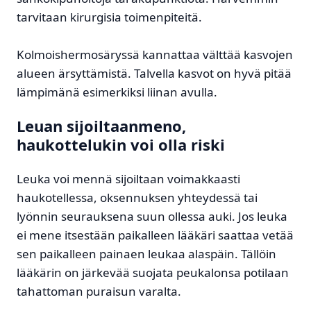
tarvitaan kirurgisia toimenpiteitä.
Kolmoishermosäryssä kannattaa välttää kasvojen
alueen ärsyttämistä. Talvella kasvot on hyvä pitää
lämpimänä esimerkiksi liinan avulla.
Leuan sijoiltaanmeno,
haukottelukin voi olla riski
Leuka voi mennä sijoiltaan voimakkaasti
haukotellessa, oksennuksen yhteydessä tai
lyönnin seurauksena suun ollessa auki. Jos leuka
ei mene itsestään paikalleen lääkäri saattaa vetää
sen paikalleen painaen leukaa alaspäin. Tällöin
lääkärin on järkevää suojata peukalonsa potilaan
tahattoman puraisun varalta.