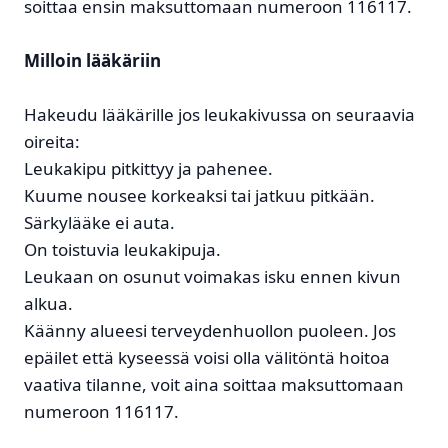
soittaa ensin maksuttomaan numeroon 116117.
Milloin lääkäriin
Hakeudu lääkärille jos leukakivussa on seuraavia
oireita:
Leukakipu pitkittyy ja pahenee.
Kuume nousee korkeaksi tai jatkuu pitkään.
Särkylääke ei auta.
On toistuvia leukakipuja.
Leukaan on osunut voimakas isku ennen kivun
alkua.
Käänny alueesi terveydenhuollon puoleen. Jos
epäilet että kyseessä voisi olla välitöntä hoitoa
vaativa tilanne, voit aina soittaa maksuttomaan
numeroon 116117.