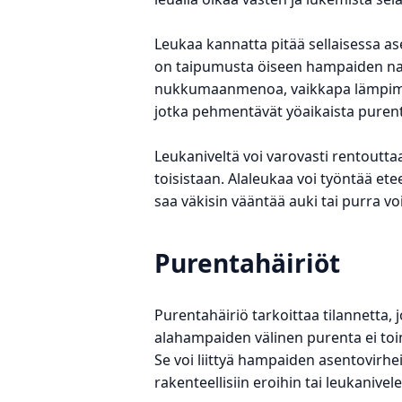
Leukaa kannatta pitää sellaisessa as
on taipumusta öiseen hampaiden nars
nukkumaanmenoa, vaikkapa lämpimäs
jotka pehmentävät yöaikaista purent
Leukaniveltä voi varovasti rentoutt
toisistaan. Alaleukaa voi työntää ete
saa väkisin vääntää auki tai purra 
Purentahäiriöt
Purentahäiriö tarkoittaa tilannetta, j
alahampaiden välinen purenta ei toi
Se voi liittyä hampaiden asentovirhei
rakenteellisiin eroihin tai leukanivel