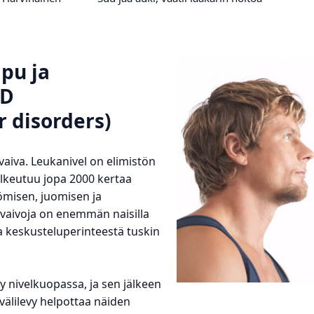
pu ja
MD
 disorders)
 vaiva. Leukanivel on elimistön
sulkeutuu jopa 2000 kertaa
misen, juomisen ja
vaivoja on enemmän naisilla
a keskusteluperinteestä tuskin
 nivelkuopassa, ja sen jälkeen
välilevy helpottaa näiden