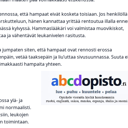
ennossa, että hampaat eivät kosketa toisiaan. Jos henkilöllä
kutteluun, hänen kannattaa yrittää rentoutua illalla enn
sä kylvyssä. Hammaslääkäri voi valmistaa muovikiskot,
aa ja vähentävät leukanivelen rasitusta.
aa jumpaten siten, että hampaat ovat rennosti erossa
enpäin, vetää taaksepäin ja liu’uttaa sivusuunnassa. Suuta e
voimakkaasti hampaita yhteen.
ossa ylä- ja
mi normaalisti.
siin, leukojen
en toimintaan.