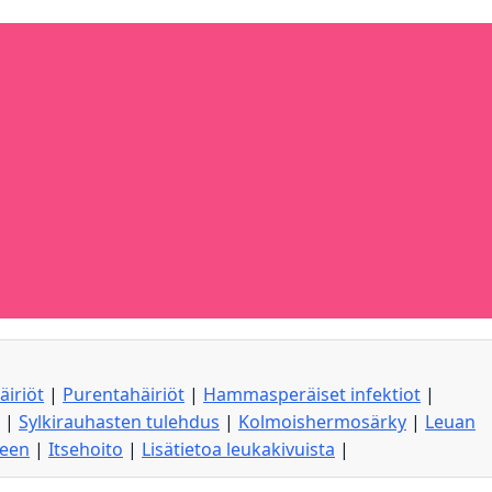
äiriöt
|
Purentahäiriöt
|
Hammasperäiset infektiot
|
|
Sylkirauhasten tulehdus
|
Kolmoishermosärky
|
Leuan
seen
|
Itsehoito
|
Lisätietoa leukakivuista
|