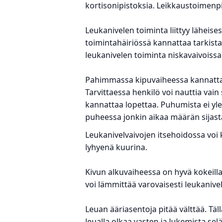
kortisonipistoksia. Leikkaustoimenp
Leukanivelen toiminta liittyy läheise
toimintahäiriössä kannattaa tarkista
leukanivelen toiminta niskavaivoissa
Pahimmassa kipuvaiheessa kannattaa
Tarvittaessa henkilö voi nauttia vai
kannattaa lopettaa. Puhumista ei yle
puheessa jonkin aikaa määrän sijast
Leukanivelvaivojen itsehoidossa voi
lyhyenä kuurina.
Kivun alkuvaiheessa on hyvä kokeilla
voi lämmittää varovaisesti leukanivel
Leuan ääriasentoja pitää välttää. T
leualla olkaa vasten ja lukemista s