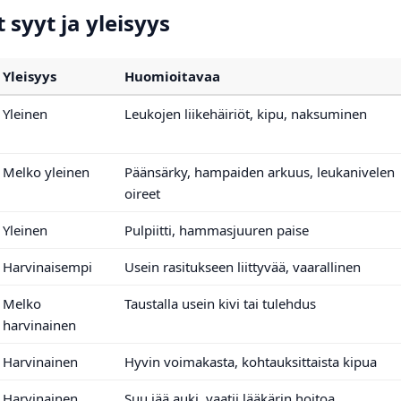
syyt ja yleisyys
Yleisyys
Huomioitavaa
Yleinen
Leukojen liikehäiriöt, kipu, naksuminen
Melko yleinen
Päänsärky, hampaiden arkuus, leukanivelen
oireet
Yleinen
Pulpiitti, hammasjuuren paise
Harvinaisempi
Usein rasitukseen liittyvää, vaarallinen
Melko
Taustalla usein kivi tai tulehdus
harvinainen
Harvinainen
Hyvin voimakasta, kohtauksittaista kipua
Harvinainen
Suu jää auki, vaatii lääkärin hoitoa