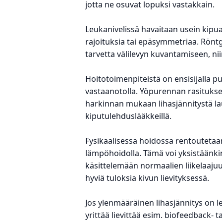
jotta ne osuvat lopuksi vastakkain.
Leukanivelissä havaitaan usein kipua 
rajoituksia tai epäsymmetriaa. Rönt
tarvetta välilevyn kuvantamiseen, ni
Hoitotoimenpiteistä on ensisijalla
vastaanotolla. Yöpurennan rasituks
harkinnan mukaan lihasjännitystä lau
kiputulehduslääkkeillä.
Fysikaalisessa hoidossa rentoutetaan
lämpöhoidolla. Tämä voi yksistäänkin 
käsittelemään normaalien liikelaaju
hyviä tuloksia kivun lievityksessä.
Jos ylenmääräinen lihasjännitys on 
yrittää lievittää esim. biofeedback- 