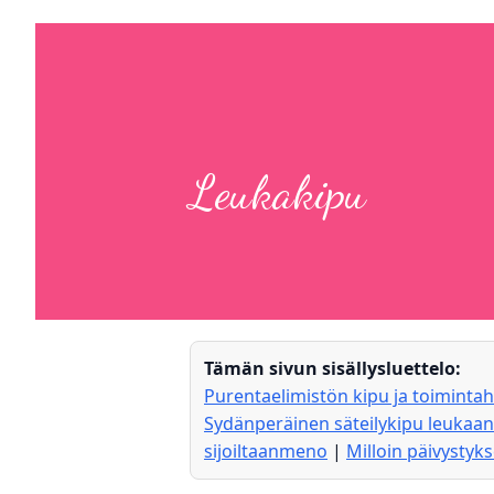
Leukakipu
Tämän sivun sisällysluettelo:
Purentaelimistön kipu ja toimintah
Sydänperäinen säteilykipu leukaan
sijoiltaanmeno
|
Milloin päivystyk