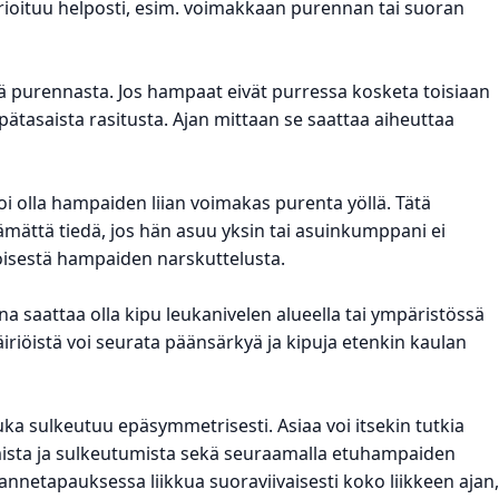
aurioituu helposti, esim. voimakkaan purennan tai suoran
tä purennasta. Jos hampaat eivät purressa kosketa toisiaan
pätasaista rasitusta. Ajan mittaan se saattaa aiheuttaa
i olla hampaiden liian voimakas purenta yöllä. Tätä
tämättä tiedä, jos hän asuu yksin tai asuinkumppani ei
öisestä hampaiden narskuttelusta.
na saattaa olla kipu leukanivelen alueella tai ympäristössä
riöistä voi seurata päänsärkyä ja kipuja etenkin kaulan
uka sulkeutuu epäsymmetrisesti. Asiaa voi itsekin tutkia
mista ja sulkeutumista sekä seuraamalla etuhampaiden
hannetapauksessa liikkua suoraviivaisesti koko liikkeen ajan,