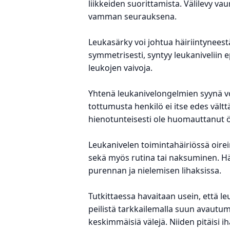
liikkeiden suorittamista. Välilevy v
vamman seurauksena.
Leukasärky voi johtua häiriintynees
symmetrisesti, syntyy leukaniveliin e
leukojen vaivoja.
Yhtenä leukanivelongelmien syynä vo
tottumusta henkilö ei itse edes vält
hienotunteisesti ole huomauttanut 
Leukanivelen toimintahäiriössä oirei
sekä myös rutina tai naksuminen. Häi
purennan ja nielemisen lihaksissa.
Tutkittaessa havaitaan usein, että le
peilistä tarkkailemalla suun avautu
keskimmäisiä välejä. Niiden pitäisi i