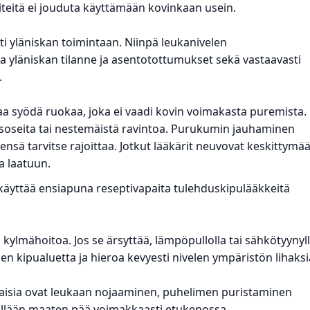
iteitä ei jouduta käyttämään kovinkaan usein.
sti yläniskan toimintaan. Niinpä leukanivelen
a yläniskan tilanne ja asentotottumukset sekä vastaavasti
.
 syödä ruokaa, joka ei vaadi kovin voimakasta puremista.
n soseita tai nestemäistä ravintoa. Purukumin jauhaminen
ensä tarvitse rajoittaa. Jotkut lääkärit neuvovat keskittymä
a laatuun.
 käyttää ensiapuna reseptivapaita tulehduskipulääkkeitä
 kylmähoitoa. Jos se ärsyttää, lämpöpullolla tai sähkötyynyl
en kipualuetta ja hieroa kevyesti nivelen ympäristön lihaksi
ällaisia ovat leukaan nojaaminen, puhelimen puristaminen
elällään maaten pää voimakkaasti etukenossa.