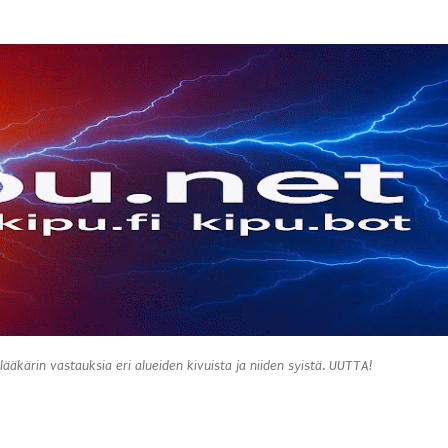
Siirry pääsisältöön
 lääkärin vastauksia eri alueiden kivuista ja niiden syistä. UUTTA!