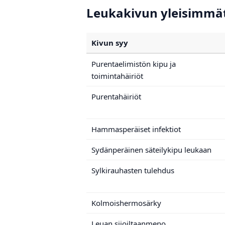
Leukakivun yleisimmät 
Kivun syy
Purentaelimistön kipu ja
toimintahäiriöt
Purentahäiriöt
Hammasperäiset infektiot
Sydänperäinen säteilykipu leukaan
Sylkirauhasten tulehdus
Kolmoishermosärky
Leuan sijoiltaanmeno