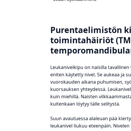
Purentaelimistön ki
toimintahäiriöt (T
temporomandibular
Leukanivelkipu on naisilla tavallinen
eniten käytetty nivel. Se aukeaa ja 
vuorokauden aikana puhumisen, syö
kuorsauksen yhteydessä. Leukanivel
kuin miehillä. Naisten vilkkaammast
kuitenkaan löytyy tälle selitystä.
Suun avautuessa alaleuan pää kiertyy
leukanivel liukuu eteenpäin. Nivelen 