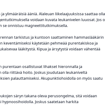
ja ylimääräisiä ääniä. Alaleuan liikelaajuuksissa saattaa olla
gentutkimuksella voidaan kuvata leukanivelen luuosat. Jos 
in se onnistuu magneettitutkimuksella.
 purennan tarkistus ja kuntoon saattaminen hammaslääkärin
en keventämiseksi käytetään pehmeää purentakiskoa ja
kaisevaa lääkitystä. Kipua ja ärsytystä voidaan vähentää
 purentaan osallistuvat lihakset hieronnalla ja
olla riittävä hoito. Joskus joudutaan leukaniveltä
uksien palauttamiseksi. Akupunktiohoidolla on myös saatu
leukojen säryn takana oleva perusongelma, sitä voidaan
tai hypnoosihoidolla. Joskus saatetaan harkita