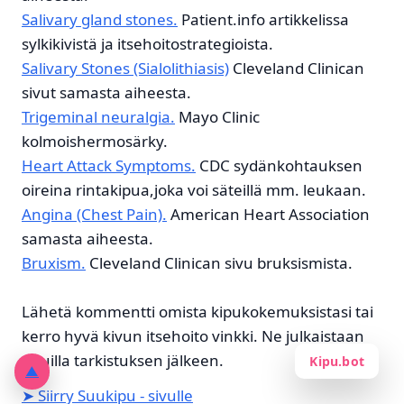
Salivary gland stones.
Patient.info artikkelissa
sylkikivistä ja itsehoitostrategioista.
Salivary Stones (Sialolithiasis)
Cleveland Clinican
sivut samasta aiheesta.
Trigeminal neuralgia.
Mayo Clinic
kolmoishermosärky.
Heart Attack Symptoms.
CDC sydänkohtauksen
oireina rintakipua,joka voi säteillä mm. leukaan.
Angina (Chest Pain).
American Heart Association
samasta aiheesta.
Bruxism.
Cleveland Clinican sivu bruksismista.
Lähetä kommentti omista kipukokemuksistasi tai
kerro hyvä kivun itsehoito vinkki. Ne julkaistaan
sivuilla tarkistuksen jälkeen.
Kipu.bot
▲
➤ Siirry Suukipu - sivulle