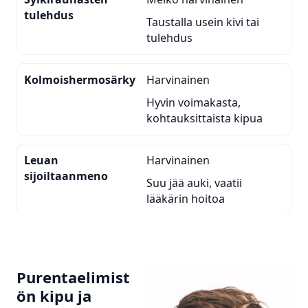
tulehdus
Taustalla usein kivi tai
tulehdus
Kolmoishermosärky
Harvinainen
Hyvin voimakasta,
kohtauksittaista kipua
Leuan
Harvinainen
sijoiltaanmeno
Suu jää auki, vaatii
lääkärin hoitoa
Purentaelimist
ön kipu ja