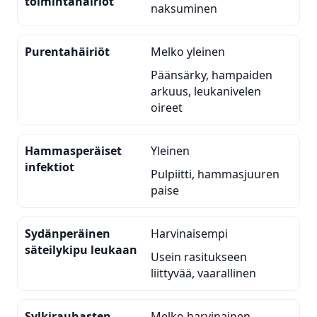
toimintahäiriöt
naksuminen
Purentahäiriöt
Melko yleinen
Päänsärky, hampaiden
arkuus, leukanivelen
oireet
Hammasperäiset
Yleinen
infektiot
Pulpiitti, hammasjuuren
paise
Sydänperäinen
Harvinaisempi
säteilykipu leukaan
Usein rasitukseen
liittyvää, vaarallinen
Sylkirauhasten
Melko harvinainen