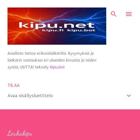
Siirry pääsisältöön
Asiallista tietoa erikoislääkäriltä. Kysymyksiä ja
lääkärin vastauksia eri alueiden kivuista ja niiden
syistä. UUTTA! tekoäly
Kipu.bot
TILAA
Avaa sisällysluetttelo
Leukakipu