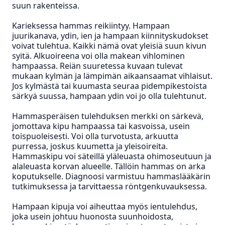
suun rakenteissa.
Karieksessa hammas reikiintyy.
Hampaan
juurikanava, ydin, ien ja hampaan kiinnityskudokset
voivat tulehtua. Kaikki nämä ovat yleisiä suun kivun
syitä. Alkuoireena voi olla makean vihlominen
hampaassa. Reiän suuretessa kuvaan tulevat
mukaan kylmän ja lämpimän aikaansaamat vihlaisut.
Jos kylmästä tai kuumasta seuraa pidempikestoista
särkyä suussa, hampaan ydin voi jo olla tulehtunut.
Hammasperäisen tulehduksen merkki on särkevä,
jomottava kipu hampaassa tai kasvoissa, usein
toispuoleisesti. Voi olla turvotusta, arkuutta
purressa, joskus kuumetta ja yleisoireita.
Hammaskipu voi säteillä yläleuasta ohimoseutuun ja
alaleuasta korvan alueelle. Tällöin hammas on arka
koputukselle. Diagnoosi varmistuu hammaslääkärin
tutkimuksessa ja tarvittaessa röntgenkuvauksessa.
Hampaan kipuja voi aiheuttaa myös ientulehdus,
joka usein johtuu huonosta suunhoidosta,