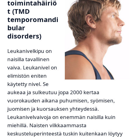
toimintahäiriö
t (TMD
temporomandi
bular
disorders)
Leukanivelkipu on
naisilla tavallinen
vaiva. Leukanivel on
elimistön eniten
käytetty nivel. Se
aukeaa ja sulkeutuu jopa 2000 kertaa
vuorokauden aikana puhumisen, syömisen,
juomisen ja kuorsauksen yhteydessä.
Leukanivelvaivoja on enemmän naisilla kuin
miehillä. Naisten vilkkaammasta
keskusteluperinteestä tuskin kuitenkaan löytyy