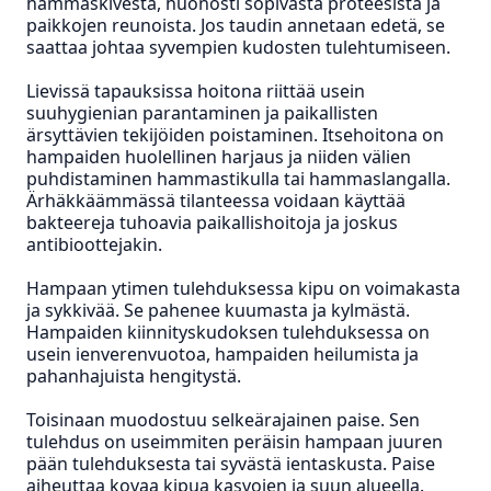
hammaskivestä, huonosti sopivasta proteesista ja
paikkojen reunoista. Jos taudin annetaan edetä, se
saattaa johtaa syvempien kudosten tulehtumiseen.
Lievissä tapauksissa hoitona riittää usein
suuhygienian parantaminen ja paikallisten
ärsyttävien tekijöiden poistaminen. Itsehoitona on
hampaiden huolellinen harjaus ja niiden välien
puhdistaminen hammastikulla tai hammaslangalla.
Ärhäkkäämmässä tilanteessa voidaan käyttää
bakteereja tuhoavia paikallishoitoja ja joskus
antibioottejakin.
Hampaan ytimen tulehduksessa kipu on voimakasta
ja sykkivää. Se pahenee kuumasta ja kylmästä.
Hampaiden kiinnityskudoksen tulehduksessa on
usein ienverenvuotoa, hampaiden heilumista ja
pahanhajuista hengitystä.
Toisinaan muodostuu selkeärajainen paise. Sen
tulehdus on useimmiten peräisin hampaan juuren
pään tulehduksesta tai syvästä ientaskusta. Paise
aiheuttaa kovaa kipua kasvojen ja suun alueella.