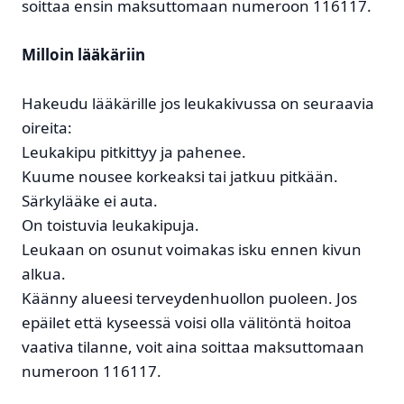
soittaa ensin maksuttomaan numeroon 116117.
Milloin lääkäriin
Hakeudu lääkärille jos leukakivussa on seuraavia
oireita:
Leukakipu pitkittyy ja pahenee.
Kuume nousee korkeaksi tai jatkuu pitkään.
Särkylääke ei auta.
On toistuvia leukakipuja.
Leukaan on osunut voimakas isku ennen kivun
alkua.
Käänny alueesi terveydenhuollon puoleen. Jos
epäilet että kyseessä voisi olla välitöntä hoitoa
vaativa tilanne, voit aina soittaa maksuttomaan
numeroon 116117.