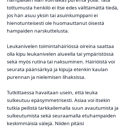
tottumusta henkilö ei itse edes välttämättä tiedä,
jos hän asuu yksin tai asuinkumppani ei
hienotunteisesti ole huomauttanut öisestä
hampaiden narskuttelusta.
Leukanivelen toimintahäiriössä oireina saattaa
olla kipu leukanivelen alueella tai ympäristössä
sekä myös rutina tai naksuminen. Häiriöistä voi
seurata päänsärkyä ja kipuja etenkin kaulan
purennan ja nielemisen lihaksissa.
Tutkittaessa havaitaan usein, että leuka
sulkeutuu epäsymmetrisesti. Asiaa voi itsekin
tutkia peilistä tarkkailemalla suun avautumista ja
sulkeutumista sekä seuraamalla etuhampaiden
keskimmäisiä välejä. Niiden pitäisi