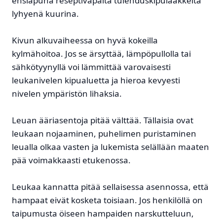
ensiapuna reseptivapaita tulehduskipulääkkeitä
lyhyenä kuurina.
Kivun alkuvaiheessa on hyvä kokeilla
kylmähoitoa. Jos se ärsyttää, lämpöpullolla tai
sähkötyynyllä voi lämmittää varovaisesti
leukanivelen kipualuetta ja hieroa kevyesti
nivelen ympäristön lihaksia.
Leuan ääriasentoja pitää välttää. Tällaisia ovat
leukaan nojaaminen, puhelimen puristaminen
leualla olkaa vasten ja lukemista selällään maaten
pää voimakkaasti etukenossa.
Leukaa kannatta pitää sellaisessa asennossa, että
hampaat eivät kosketa toisiaan. Jos henkilöllä on
taipumusta öiseen hampaiden narskutteluun,