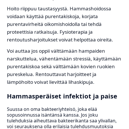
Hoito riippuu taustasyystä. Hammashoidossa
voidaan käyttää purentakiskoja, korjata
purentavirheitä oikomishoidolla tai tehdä
proteettisia ratkaisuja. Fysioterapia ja
rentoutusharjoitukset voivat helpottaa oireita.
Voi auttaa jos oppii välttämään hampaiden
narskuttelua, vähentämään stressiä, käyttämään
purentakiskoa sekä välttämään kovien ruokien
pureskelua. Rentouttavat harjoitteet ja
lämpöhoito voivat lievittää lihaskipuja.
Hammasperäiset infektiot ja paise
Suussa on oma bakteeriyhteisö, joka elää
sopusoinnussa isäntänsä kanssa. Jos joku
tulehduksia aiheuttava bakteerikanta saa ylivallan,
voi seurauksena olla erilaisia tulehdusmuutoksia