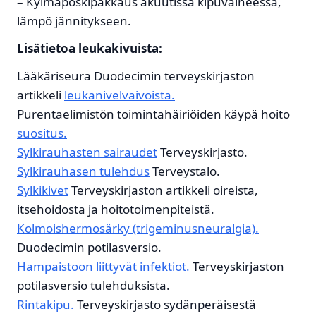
– Kylmäposkipakkaus akuutissa kipuvaiheessa,
lämpö jännitykseen.
Lisätietoa leukakivuista:
Lääkäriseura Duodecimin terveyskirjaston
artikkeli
leukanivelvaivoista.
Purentaelimistön toimintahäiriöiden käypä hoito
suositus.
Sylkirauhasten sairaudet
Terveyskirjasto.
Sylkirauhasen tulehdus
Terveystalo.
Sylkikivet
Terveyskirjaston artikkeli oireista,
itsehoidosta ja hoitotoimenpiteistä.
Kolmoishermosärky (trigeminusneuralgia).
Duodecimin potilasversio.
Hampaistoon liittyvät infektiot.
Terveyskirjaston
potilasversio tulehduksista.
Rintakipu.
Terveyskirjasto sydänperäisestä