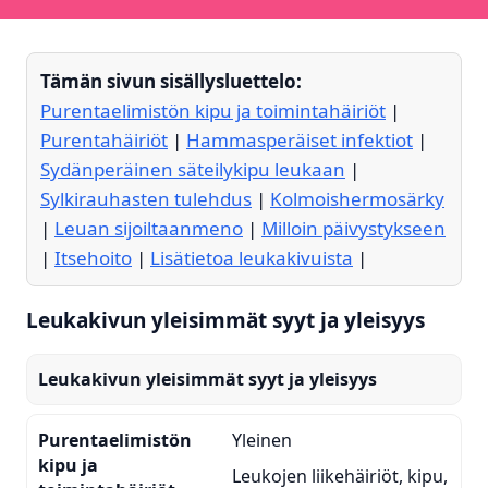
Tämän sivun sisällysluettelo:
Purentaelimistön kipu ja toimintahäiriöt
|
Purentahäiriöt
|
Hammasperäiset infektiot
|
Sydänperäinen säteilykipu leukaan
|
Sylkirauhasten tulehdus
|
Kolmoishermosärky
|
Leuan sijoiltaanmeno
|
Milloin päivystykseen
|
Itsehoito
|
Lisätietoa leukakivuista
|
Leukakivun yleisimmät syyt ja yleisyys
Leukakivun yleisimmät syyt ja yleisyys
Purentaelimistön
Yleinen
kipu ja
Leukojen liikehäiriöt, kipu,