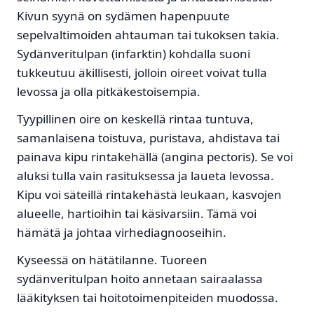
Kivun syynä on sydämen hapenpuute
sepelvaltimoiden ahtauman tai tukoksen takia.
Sydänveritulpan (infarktin) kohdalla suoni
tukkeutuu äkillisesti, jolloin oireet voivat tulla
levossa ja olla pitkäkestoisempia.
Tyypillinen oire on keskellä rintaa tuntuva,
samanlaisena toistuva, puristava, ahdistava tai
painava kipu rintakehällä (angina pectoris). Se voi
aluksi tulla vain rasituksessa ja laueta levossa.
Kipu voi säteillä rintakehästä leukaan, kasvojen
alueelle, hartioihin tai käsivarsiin. Tämä voi
hämätä ja johtaa virhediagnooseihin.
Kyseessä on hätätilanne. Tuoreen
sydänveritulpan hoito annetaan sairaalassa
lääkityksen tai hoitotoimenpiteiden muodossa.