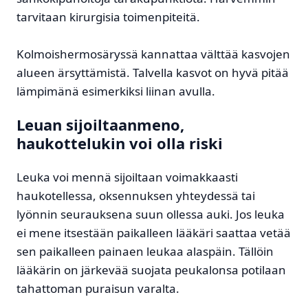
tarvitaan kirurgisia toimenpiteitä.
Kolmoishermosäryssä kannattaa välttää kasvojen
alueen ärsyttämistä. Talvella kasvot on hyvä pitää
lämpimänä esimerkiksi liinan avulla.
Leuan sijoiltaanmeno,
haukottelukin voi olla riski
Leuka voi mennä sijoiltaan voimakkaasti
haukotellessa, oksennuksen yhteydessä tai
lyönnin seurauksena suun ollessa auki. Jos leuka
ei mene itsestään paikalleen lääkäri saattaa vetää
sen paikalleen painaen leukaa alaspäin. Tällöin
lääkärin on järkevää suojata peukalonsa potilaan
tahattoman puraisun varalta.