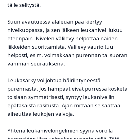
tälle selitystä.
Suun avautuessa alaleuan pää kiertyy
nivelkuopassa, ja sen jälkeen leukanivel liukuu
eteenpäin. Nivelen välilevy helpottaa näiden
liikkeiden suorittamista. Välilevy vaurioituu
helposti, esim. voimakkaan purennan tai suoran
vamman seurauksena.
Leukasärky voi johtua häiriintyneestä
purennasta. Jos hampaat eivät purressa kosketa
toisiaan symmetrisesti, syntyy leukaniveliin
epätasaista rasitusta. Ajan mittaan se saattaa
aiheuttaa leukojen vaivoja.
Yhtenä leukanivelongelmien syynä voi olla
hampaiden liian voimakas purenta yöllä. Tätä