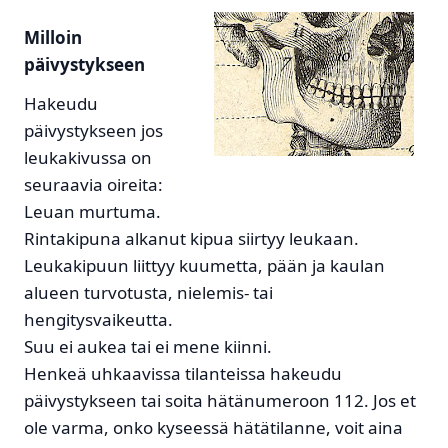
Milloin
päivystykseen
Hakeudu
päivystykseen jos
leukakivussa on
seuraavia oireita:
Leuan murtuma.
Rintakipuna alkanut kipua siirtyy leukaan.
Leukakipuun liittyy kuumetta, pään ja kaulan
alueen turvotusta, nielemis- tai
hengitysvaikeutta.
Suu ei aukea tai ei mene kiinni.
Henkeä uhkaavissa tilanteissa hakeudu
päivystykseen tai soita hätänumeroon 112. Jos et
ole varma, onko kyseessä hätätilanne, voit aina