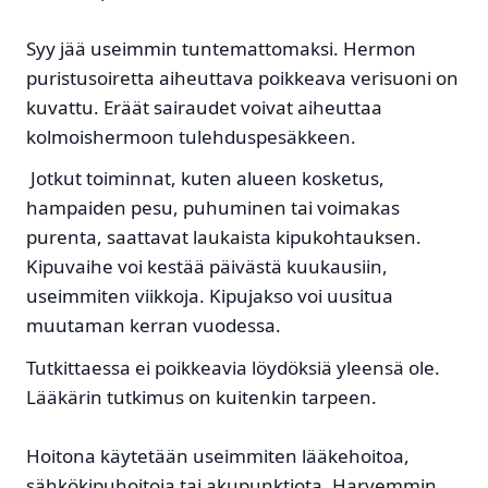
Syy jää useimmin tuntemattomaksi. Hermon
puristusoiretta aiheuttava poikkeava verisuoni on
kuvattu. Eräät sairaudet voivat aiheuttaa
kolmoishermoon tulehduspesäkkeen.
Jotkut toiminnat, kuten alueen kosketus,
hampaiden pesu, puhuminen tai voimakas
purenta, saattavat laukaista kipukohtauksen.
Kipuvaihe voi kestää päivästä kuukausiin,
useimmiten viikkoja. Kipujakso voi uusitua
muutaman kerran vuodessa.
Tutkittaessa ei poikkeavia löydöksiä yleensä ole.
Lääkärin tutkimus on kuitenkin tarpeen.
Hoitona käytetään useimmiten lääkehoitoa,
sähkökipuhoitoja tai akupunktiota. Harvemmin