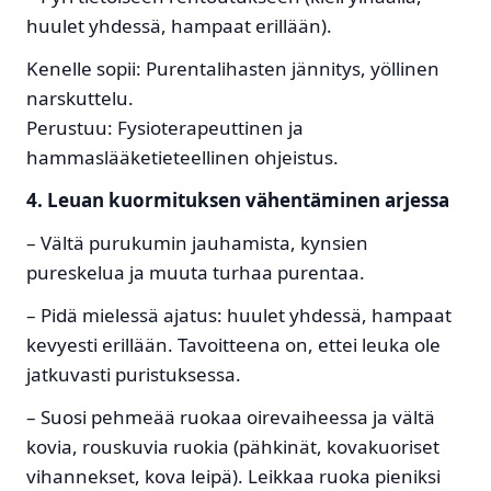
huulet yhdessä, hampaat erillään).
Kenelle sopii: Purentalihasten jännitys, yöllinen
narskuttelu.
Perustuu: Fysioterapeuttinen ja
hammaslääketieteellinen ohjeistus.
4. Leuan kuormituksen vähentäminen arjessa
– Vältä purukumin jauhamista, kynsien
pureskelua ja muuta turhaa purentaa.
– Pidä mielessä ajatus: huulet yhdessä, hampaat
kevyesti erillään. Tavoitteena on, ettei leuka ole
jatkuvasti puristuksessa.
– Suosi pehmeää ruokaa oirevaiheessa ja vältä
kovia, rouskuvia ruokia (pähkinät, kovakuoriset
vihannekset, kova leipä). Leikkaa ruoka pieniksi