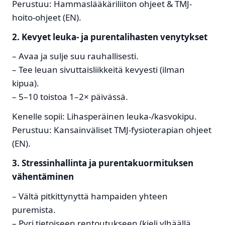
Perustuu: Hammaslääkäriliiton ohjeet & TMJ-
hoito-ohjeet (EN).
2. Kevyet leuka- ja purentalihasten venytykset
– Avaa ja sulje suu rauhallisesti.
– Tee leuan sivuttaisliikkeitä kevyesti (ilman
kipua).
– 5–10 toistoa 1–2× päivässä.
Kenelle sopii: Lihasperäinen leuka-/kasvo­kipu.
Perustuu: Kansainväliset TMJ-fysioterapian ohjeet
(EN).
3. Stressinhallinta ja purentakuormituksen
vähentäminen
– Vältä pitkittynyttä hampaiden yhteen
puremista.
– Pyri tietoiseen rentoutukseen (kieli ylhäällä,