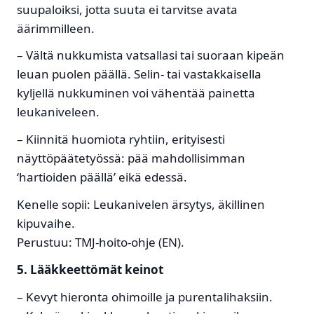
suupaloiksi, jotta suuta ei tarvitse avata
äärimmilleen.
– Vältä nukkumista vatsallasi tai suoraan kipeän
leuan puolen päällä. Selin- tai vastakkaisella
kyljellä nukkuminen voi vähentää painetta
leukaniveleen.
– Kiinnitä huomiota ryhtiin, erityisesti
näyttöpäätetyössä: pää mahdollisimman
‘hartioiden päällä’ eikä edessä.
Kenelle sopii: Leukanivelen ärsytys, äkillinen
kipuvaihe.
Perustuu: TMJ-hoito-ohje (EN).
5. Lääkkeettömät keinot
– Kevyt hieronta ohimoille ja purentalihaksiin.