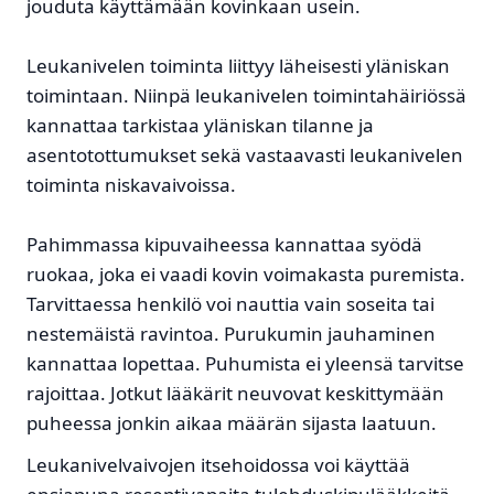
jouduta käyttämään kovinkaan usein.
Leukanivelen toiminta liittyy läheisesti yläniskan
toimintaan. Niinpä leukanivelen toimintahäiriössä
kannattaa tarkistaa yläniskan tilanne ja
asentotottumukset sekä vastaavasti leukanivelen
toiminta niskavaivoissa.
Pahimmassa kipuvaiheessa kannattaa syödä
ruokaa, joka ei vaadi kovin voimakasta puremista.
Tarvittaessa henkilö voi nauttia vain soseita tai
nestemäistä ravintoa. Purukumin jauhaminen
kannattaa lopettaa. Puhumista ei yleensä tarvitse
rajoittaa. Jotkut lääkärit neuvovat keskittymään
puheessa jonkin aikaa määrän sijasta laatuun.
Leukanivelvaivojen itsehoidossa voi käyttää