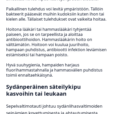
Paikallinen tulehdus voi levitä ympäristöön. Tällöin
bakteerit pääsevät muihin kudoksiin kuten ihon tai
kielen alle. Tällaiset tulehdukset ovat vaikeita hoitaa.
Hoitona lääkäri tai hammaslääkäri tyhjentää
paiseen, jos se on tarpeellista ja aloittaa
antibioottihoidon. Hammaslääkärin hoito on
välttämätön. Hoitoon voi kuulua juurihoito,
hampaan puhdistus, antibiootti infektion leviämisen
estämiseksi tai hampaan poisto.
Hyvä suuhygienia, hampaiden harjaus
fluorihammastahnalla ja hammasvälien puhdistus
toimii ennaltaehkäisynä.
Sydänperäinen säteilykipu
kasvoihin tai leukaan
Sepelvaltimotauti johtuu sydänlihasvaltimoiden
seinämien kovettumisesta ja ahtautumisesta.