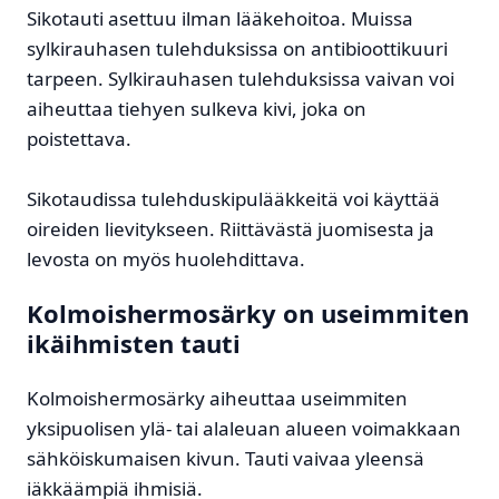
Sikotauti asettuu ilman lääkehoitoa. Muissa
sylkirauhasen tulehduksissa on antibioottikuuri
tarpeen. Sylkirauhasen tulehduksissa vaivan voi
aiheuttaa tiehyen sulkeva kivi, joka on
poistettava.
Sikotaudissa tulehduskipulääkkeitä voi käyttää
oireiden lievitykseen. Riittävästä juomisesta ja
levosta on myös huolehdittava.
Kolmoishermosärky on useimmiten
ikäihmisten tauti
Kolmoishermosärky aiheuttaa useimmiten
yksipuolisen ylä- tai alaleuan alueen voimakkaan
sähköiskumaisen kivun. Tauti vaivaa yleensä
iäkkäämpiä ihmisiä.