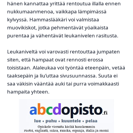
hänen kannattaa yrittää rentoutua illalla ennen
nukkumaanmenoa, vaikkapa lämpimässä
kylvyssä. Hammaslääkäri voi valmistaa
muovikiskot, jotka pehmentävät yöaikaista
purentaa ja vähentävät leukanivelen rasitusta.
Leukaniveltä voi varovasti rentouttaa jumpaten
siten, että hampaat ovat rennosti erossa
toisistaan. Alaleukaa voi työntää eteenpäin, vetää
taaksepäin ja liu’uttaa sivusuunnassa. Suuta ei
saa väkisin vääntää auki tai purra voimakkaasti
hampaita yhteen.