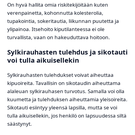
On hyvä hallita omia riskitekijöitään kuten
verenpainetta, kohonnutta kolesterolia,
tupakointia, sokeritautia, liikunnan puutetta ja
ylipainoa. Itsehoito kiputilanteessa ei ole
turvallista, vaan on hakeuduttava hoitoon.
Sylkirauhasten tulehdus ja sikotauti
voi tulla aikuisellekin
Sylkirauhasten tulehdukset voivat aiheuttaa
kipuoireita. Tavallisin on sikotaudin aiheuttama
alaleuan sylkirauhasen turvotus. Samalla voi olla
kuumetta ja tulehduksen aiheuttamia yleisoireita.
Sikotauti esiintyy yleensä lapsilla, mutta se voi
tulla aikuisellekin, jos henkilö on lapsuudessa siltä
säästynyt.