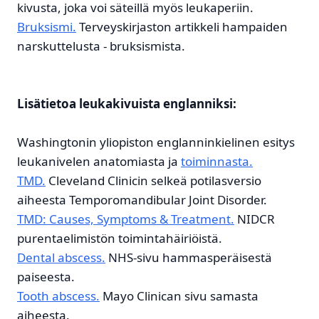
kivusta, joka voi säteillä myös leukaperiin.
Bruksismi.
Terveyskirjaston artikkeli hampaiden
narskuttelusta - bruksismista.
Lisätietoa leukakivuista englanniksi:
Washingtonin yliopiston englanninkielinen esitys
leukanivelen anatomiasta ja
toiminnasta.
TMD.
Cleveland Clinicin selkeä potilasversio
aiheesta Temporomandibular Joint Disorder.
TMD: Causes, Symptoms & Treatment.
NIDCR
purentaelimistön toimintahäiriöistä.
Dental abscess.
NHS-sivu hammasperäisestä
paiseesta.
Tooth abscess.
Mayo Clinican sivu samasta
aiheesta.