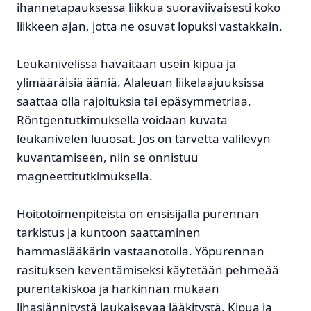
ihannetapauksessa liikkua suoraviivaisesti koko
liikkeen ajan, jotta ne osuvat lopuksi vastakkain.
Leukanivelissä havaitaan usein kipua ja
ylimääräisiä ääniä. Alaleuan liikelaajuuksissa
saattaa olla rajoituksia tai epäsymmetriaa.
Röntgentutkimuksella voidaan kuvata
leukanivelen luuosat. Jos on tarvetta välilevyn
kuvantamiseen, niin se onnistuu
magneettitutkimuksella.
Hoitotoimenpiteistä on ensisijalla purennan
tarkistus ja kuntoon saattaminen
hammaslääkärin vastaanotolla. Yöpurennan
rasituksen keventämiseksi käytetään pehmeää
purentakiskoa ja harkinnan mukaan
lihasjännitystä laukaisevaa lääkitystä. Kipua ja