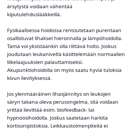
ärsytystä voidaan vähentää
kiputulehduslääkkeillä.
Fysikaalisessa hoidossa rentoutetaan purentaan
osallistuvat lihakset hieronnalla ja lämpöhoidolla.
Tämä voi yksistäänkin olla riittävä hoito. Joskus
joudutaan leukaniveltä käsittelemään normaalien
liikelaajuuksien palauttamiseksi.
Akupunktiohoidolla on myös saatu hyviä tuloksia
kivun lievityksessä.
Jos ylenmääräinen lihasjännitys on leukojen
säryn takana oleva perusongelma, sitä voidaan
yrittää lievittää esim. biofeedback- tai
hypnoosihoidolla. Joskus saatetaan harkita
kortisonipistoksia. Leikkaustoimenpiteitä ei