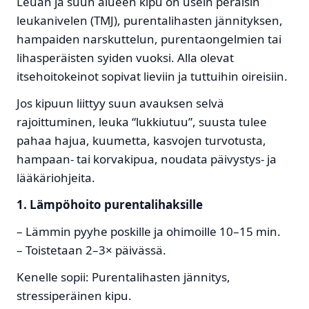
Leuan ja suun alueen kipu on usein peräisin
leukanivelen (TMJ), purentalihasten jännityksen,
hampaiden narskuttelun, purentaongelmien tai
lihasperäisten syiden vuoksi. Alla olevat
itsehoitokeinot sopivat lieviin ja tuttuihin oireisiin.
Jos kipuun liittyy suun avauksen selvä
rajoittuminen, leuka “lukkiutuu”, suusta tulee
pahaa hajua, kuumetta, kasvojen turvotusta,
hampaan- tai korvakipua, noudata päivystys- ja
lääkäriohjeita.
1. Lämpöhoito purentalihaksille
– Lämmin pyyhe poskille ja ohimoille 10–15 min.
– Toistetaan 2–3× päivässä.
Kenelle sopii: Purentalihasten jännitys,
stressiperäinen kipu.