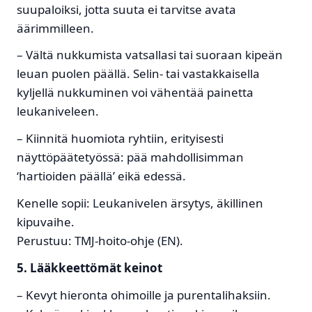
suupaloiksi, jotta suuta ei tarvitse avata
äärimmilleen.
– Vältä nukkumista vatsallasi tai suoraan kipeän
leuan puolen päällä. Selin- tai vastakkaisella
kyljellä nukkuminen voi vähentää painetta
leukaniveleen.
– Kiinnitä huomiota ryhtiin, erityisesti
näyttöpäätetyössä: pää mahdollisimman
‘hartioiden päällä’ eikä edessä.
Kenelle sopii: Leukanivelen ärsytys, äkillinen
kipuvaihe.
Perustuu: TMJ-hoito-ohje (EN).
5. Lääkkeettömät keinot
– Kevyt hieronta ohimoille ja purentalihaksiin.