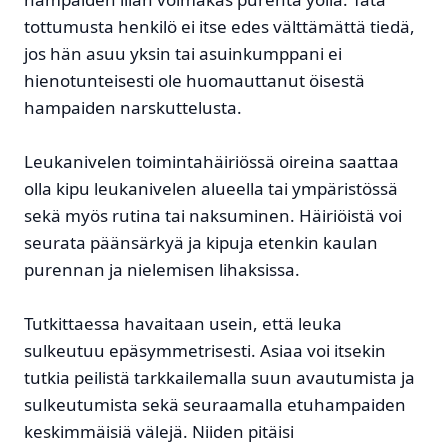
tottumusta henkilö ei itse edes välttämättä tiedä,
jos hän asuu yksin tai asuinkumppani ei
hienotunteisesti ole huomauttanut öisestä
hampaiden narskuttelusta.
Leukanivelen toimintahäiriössä oireina saattaa
olla kipu leukanivelen alueella tai ympäristössä
sekä myös rutina tai naksuminen. Häiriöistä voi
seurata päänsärkyä ja kipuja etenkin kaulan
purennan ja nielemisen lihaksissa.
Tutkittaessa havaitaan usein, että leuka
sulkeutuu epäsymmetrisesti. Asiaa voi itsekin
tutkia peilistä tarkkailemalla suun avautumista ja
sulkeutumista sekä seuraamalla etuhampaiden
keskimmäisiä välejä. Niiden pitäisi