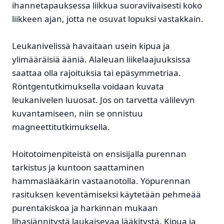
ihannetapauksessa liikkua suoraviivaisesti koko
liikkeen ajan, jotta ne osuvat lopuksi vastakkain.
Leukanivelissä havaitaan usein kipua ja
ylimääräisiä ääniä. Alaleuan liikelaajuuksissa
saattaa olla rajoituksia tai epäsymmetriaa.
Röntgentutkimuksella voidaan kuvata
leukanivelen luuosat. Jos on tarvetta välilevyn
kuvantamiseen, niin se onnistuu
magneettitutkimuksella.
Hoitotoimenpiteistä on ensisijalla purennan
tarkistus ja kuntoon saattaminen
hammaslääkärin vastaanotolla. Yöpurennan
rasituksen keventämiseksi käytetään pehmeää
purentakiskoa ja harkinnan mukaan
lihasjännitystä laukaisevaa lääkitystä. Kipua ja