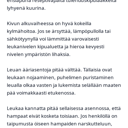
ensiapuna reseptivapaita tulehduskipulääkkeitä
lyhyenä kuurina.
Kivun alkuvaiheessa on hyvä kokeilla
kylmähoitoa. Jos se ärsyttää, lämpöpullolla tai
sähkötyynyllä voi lämmittää varovaisesti
leukanivelen kipualuetta ja hieroa kevyesti
nivelen ympäristön lihaksia.
Leuan ääriasentoja pitää välttää. Tällaisia ovat
leukaan nojaaminen, puhelimen puristaminen
leualla olkaa vasten ja lukemista selällään maaten
pää voimakkaasti etukenossa.
Leukaa kannatta pitää sellaisessa asennossa, että
hampaat eivät kosketa toisiaan. Jos henkilöllä on
taipumusta öiseen hampaiden narskutteluun,