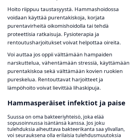
Hoito riippuu taustasyystä. Hammashoidossa
voidaan käyttää purentakiskoja, korjata
purentavirheitä oikomishoidolla tai tehdä
proteettisia ratkaisuja. Fysioterapia ja
rentoutusharjoitukset voivat helpottaa oireita.
Voi auttaa jos oppii välttämään hampaiden
narskuttelua, vähentämään stressiä, käyttämään
purentakiskoa sekä välttämään kovien ruokien
pureskelua. Rentouttavat harjoitteet ja
lämpöhoito voivat lievittää lihaskipuja.
Hammasperäiset infektiot ja paise
Suussa on oma bakteeriyhteisö, joka elää
sopusoinnussa isäntänsä kanssa. Jos joku
tulehduksia aiheuttava bakteerikanta saa ylivallan,
voi seurauksena olla erilaisia tulehdusmuutoksia