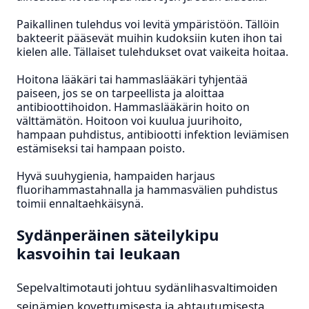
Paikallinen tulehdus voi levitä ympäristöön. Tällöin
bakteerit pääsevät muihin kudoksiin kuten ihon tai
kielen alle. Tällaiset tulehdukset ovat vaikeita hoitaa.
Hoitona lääkäri tai hammaslääkäri tyhjentää
paiseen, jos se on tarpeellista ja aloittaa
antibioottihoidon. Hammaslääkärin hoito on
välttämätön. Hoitoon voi kuulua juurihoito,
hampaan puhdistus, antibiootti infektion leviämisen
estämiseksi tai hampaan poisto.
Hyvä suuhygienia, hampaiden harjaus
fluorihammastahnalla ja hammasvälien puhdistus
toimii ennaltaehkäisynä.
Sydänperäinen säteilykipu
kasvoihin tai leukaan
Sepelvaltimotauti johtuu sydänlihasvaltimoiden
seinämien kovettumisesta ja ahtautumisesta.