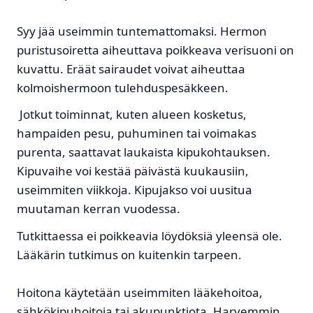
Syy jää useimmin tuntemattomaksi. Hermon
puristusoiretta aiheuttava poikkeava verisuoni on
kuvattu. Eräät sairaudet voivat aiheuttaa
kolmoishermoon tulehduspesäkkeen.
Jotkut toiminnat, kuten alueen kosketus,
hampaiden pesu, puhuminen tai voimakas
purenta, saattavat laukaista kipukohtauksen.
Kipuvaihe voi kestää päivästä kuukausiin,
useimmiten viikkoja. Kipujakso voi uusitua
muutaman kerran vuodessa.
Tutkittaessa ei poikkeavia löydöksiä yleensä ole.
Lääkärin tutkimus on kuitenkin tarpeen.
Hoitona käytetään useimmiten lääkehoitoa,
sähkökipuhoitoja tai akupunktiota. Harvemmin