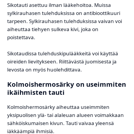
Sikotauti asettuu ilman lääkehoitoa. Muissa
sylkirauhasen tulehduksissa on antibioottikuuri
tarpeen. Sylkirauhasen tulehduksissa vaivan voi
aiheuttaa tiehyen sulkeva kivi, joka on
poistettava.
Sikotaudissa tulehduskipulääkkeitä voi käyttää
oireiden lievitykseen. Riittävästä juomisesta ja
levosta on myös huolehdittava.
Kolmoishermosärky on useimmiten
ikäihmisten tauti
Kolmoishermosärky aiheuttaa useimmiten
yksipuolisen ylä- tai alaleuan alueen voimakkaan
sähköiskumaisen kivun. Tauti vaivaa yleensä
iäkkäämpiä ihmisiä.