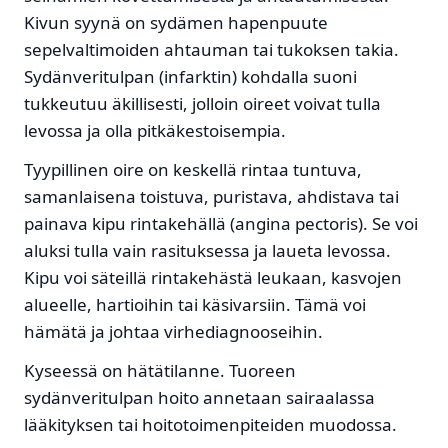
Kivun syynä on sydämen hapenpuute
sepelvaltimoiden ahtauman tai tukoksen takia.
Sydänveritulpan (infarktin) kohdalla suoni
tukkeutuu äkillisesti, jolloin oireet voivat tulla
levossa ja olla pitkäkestoisempia.
Tyypillinen oire on keskellä rintaa tuntuva,
samanlaisena toistuva, puristava, ahdistava tai
painava kipu rintakehällä (angina pectoris). Se voi
aluksi tulla vain rasituksessa ja laueta levossa.
Kipu voi säteillä rintakehästä leukaan, kasvojen
alueelle, hartioihin tai käsivarsiin. Tämä voi
hämätä ja johtaa virhediagnooseihin.
Kyseessä on hätätilanne. Tuoreen
sydänveritulpan hoito annetaan sairaalassa
lääkityksen tai hoitotoimenpiteiden muodossa.