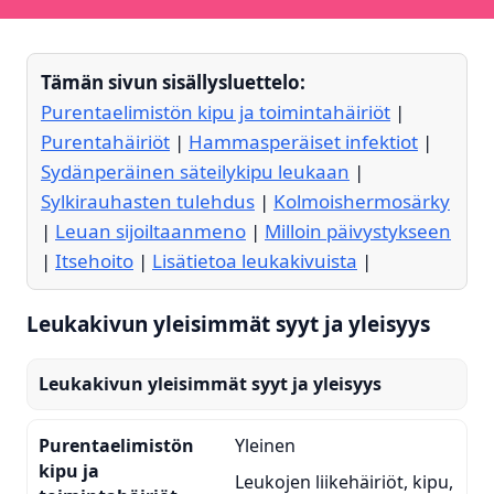
Tämän sivun sisällysluettelo:
Purentaelimistön kipu ja toimintahäiriöt
|
Purentahäiriöt
|
Hammasperäiset infektiot
|
Sydänperäinen säteilykipu leukaan
|
Sylkirauhasten tulehdus
|
Kolmoishermosärky
|
Leuan sijoiltaanmeno
|
Milloin päivystykseen
|
Itsehoito
|
Lisätietoa leukakivuista
|
Leukakivun yleisimmät syyt ja yleisyys
Leukakivun yleisimmät syyt ja yleisyys
Purentaelimistön
Yleinen
kipu ja
Leukojen liikehäiriöt, kipu,