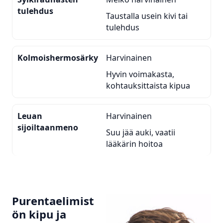
tulehdus
Taustalla usein kivi tai
tulehdus
Kolmoishermosärky
Harvinainen
Hyvin voimakasta,
kohtauksittaista kipua
Leuan
Harvinainen
sijoiltaanmeno
Suu jää auki, vaatii
lääkärin hoitoa
Purentaelimist
ön kipu ja