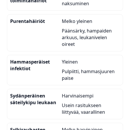
toimintahäiriöt
naksuminen
Purentahäiriöt
Melko yleinen
Päänsärky, hampaiden
arkuus, leukanivelen
oireet
Hammasperäiset
Yleinen
infektiot
Pulpiitti, hammasjuuren
paise
Sydänperäinen
Harvinaisempi
säteilykipu leukaan
Usein rasitukseen
liittyvää, vaarallinen
Sylkirauhasten
Melko harvinainen