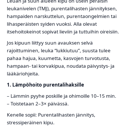
Leuan ja suun alueen kipu on usein peräisin
leukanivelen (TMJ), purentalihasten jännityksen,
hampaiden narskuttelun, purentaongelmien tai
lihasperäisten syiden vuoksi. Alla olevat
itsehoitokeinot sopivat lieviin ja tuttuihin oireisiin.
Jos kipuun liittyy suun avauksen selvä
rajoittuminen, leuka “lukkiutuu”, suusta tulee
pahaa hajua, kuumetta, kasvojen turvotusta,
hampaan- tai korvakipua, noudata päivystys- ja
lääkäriohjeita.
1. Lämpöhoito purentalihaksille
– Lämmin pyyhe poskille ja ohimoille 10–15 min.
– Toistetaan 2–3× päivässä.
Kenelle sopii: Purentalihasten jännitys,
stressiperäinen kipu.