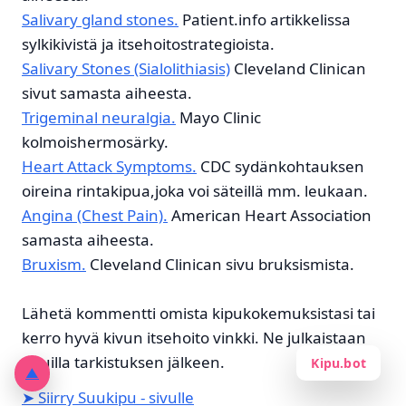
Salivary gland stones.
Patient.info artikkelissa
sylkikivistä ja itsehoitostrategioista.
Salivary Stones (Sialolithiasis)
Cleveland Clinican
sivut samasta aiheesta.
Trigeminal neuralgia.
Mayo Clinic
kolmoishermosärky.
Heart Attack Symptoms.
CDC sydänkohtauksen
oireina rintakipua,joka voi säteillä mm. leukaan.
Angina (Chest Pain).
American Heart Association
samasta aiheesta.
Bruxism.
Cleveland Clinican sivu bruksismista.
Lähetä kommentti omista kipukokemuksistasi tai
kerro hyvä kivun itsehoito vinkki. Ne julkaistaan
sivuilla tarkistuksen jälkeen.
Kipu.bot
▲
➤ Siirry Suukipu - sivulle