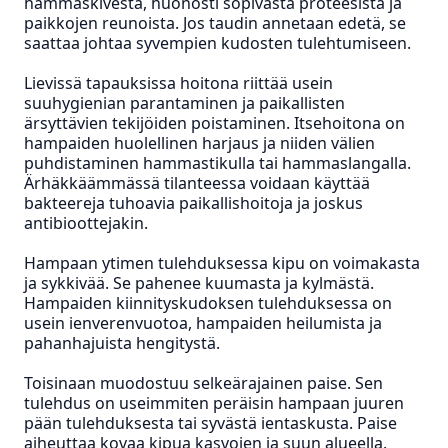
hammaskivestä, huonosti sopivasta proteesista ja
paikkojen reunoista. Jos taudin annetaan edetä, se
saattaa johtaa syvempien kudosten tulehtumiseen.
Lievissä tapauksissa hoitona riittää usein
suuhygienian parantaminen ja paikallisten
ärsyttävien tekijöiden poistaminen. Itsehoitona on
hampaiden huolellinen harjaus ja niiden välien
puhdistaminen hammastikulla tai hammaslangalla.
Ärhäkkäämmässä tilanteessa voidaan käyttää
bakteereja tuhoavia paikallishoitoja ja joskus
antibioottejakin.
Hampaan ytimen tulehduksessa kipu on voimakasta
ja sykkivää. Se pahenee kuumasta ja kylmästä.
Hampaiden kiinnityskudoksen tulehduksessa on
usein ienverenvuotoa, hampaiden heilumista ja
pahanhajuista hengitystä.
Toisinaan muodostuu selkeärajainen paise. Sen
tulehdus on useimmiten peräisin hampaan juuren
pään tulehduksesta tai syvästä ientaskusta. Paise
aiheuttaa kovaa kipua kasvojen ja suun alueella.