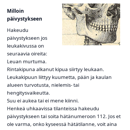
Milloin
päivystykseen
Hakeudu
päivystykseen jos
leukakivussa on
seuraavia oireita:
Leuan murtuma.
Rintakipuna alkanut kipua siirtyy leukaan.
Leukakipuun liittyy kuumetta, pään ja kaulan
alueen turvotusta, nielemis- tai
hengitysvaikeutta.
Suu ei aukea tai ei mene kiinni.
Henkeä uhkaavissa tilanteissa hakeudu
päivystykseen tai soita hätänumeroon 112. Jos et
ole varma, onko kyseessä hätätilanne, voit aina