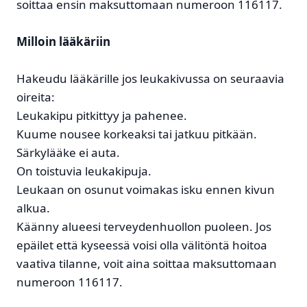
soittaa ensin maksuttomaan numeroon 116117.
Milloin lääkäriin
Hakeudu lääkärille jos leukakivussa on seuraavia
oireita:
Leukakipu pitkittyy ja pahenee.
Kuume nousee korkeaksi tai jatkuu pitkään.
Särkylääke ei auta.
On toistuvia leukakipuja.
Leukaan on osunut voimakas isku ennen kivun
alkua.
Käänny alueesi terveydenhuollon puoleen. Jos
epäilet että kyseessä voisi olla välitöntä hoitoa
vaativa tilanne, voit aina soittaa maksuttomaan
numeroon 116117.