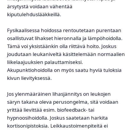
ärsytystä voidaan vähentää
kiputulehduslääkkeillä.
Fysikaalisessa hoidossa rentoutetaan purentaan
osallistuvat lihakset hieronnalla ja lämpöhoidolla.
Tämä voi yksistäänkin olla riittävä hoito. Joskus
joudutaan leukaniveltä käsittelemään normaalien
liikelaajuuksien palauttamiseksi.
Akupunktiohoidolla on myös saatu hyviä tuloksia
kivun lievityksessä.
Jos ylenmääräinen lihasjännitys on leukojen
säryn takana oleva perusongelma, sitä voidaan
yrittää lievittää esim. biofeedback- tai
hypnoosihoidolla. Joskus saatetaan harkita
kortisonipistoksia. Leikkaustoimenpiteitä ei