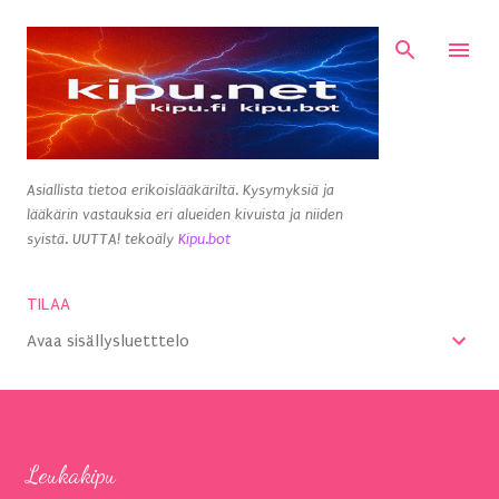
Siirry pääsisältöön
Asiallista tietoa erikoislääkäriltä. Kysymyksiä ja
lääkärin vastauksia eri alueiden kivuista ja niiden
syistä. UUTTA! tekoäly
Kipu.bot
TILAA
Avaa sisällysluetttelo
Leukakipu