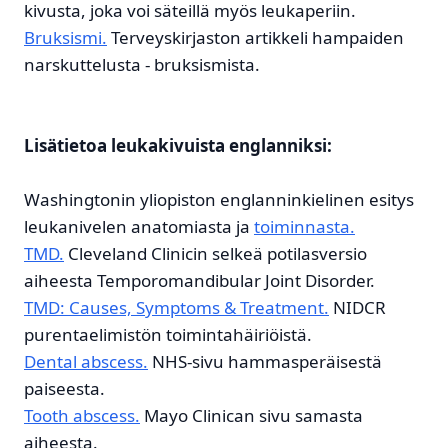
kivusta, joka voi säteillä myös leukaperiin.
Bruksismi.
Terveyskirjaston artikkeli hampaiden
narskuttelusta - bruksismista.
Lisätietoa leukakivuista englanniksi:
Washingtonin yliopiston englanninkielinen esitys
leukanivelen anatomiasta ja
toiminnasta.
TMD.
Cleveland Clinicin selkeä potilasversio
aiheesta Temporomandibular Joint Disorder.
TMD: Causes, Symptoms & Treatment.
NIDCR
purentaelimistön toimintahäiriöistä.
Dental abscess.
NHS-sivu hammasperäisestä
paiseesta.
Tooth abscess.
Mayo Clinican sivu samasta
aiheesta.