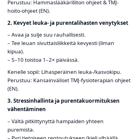
Perustuu: Hammaslääkäriliiton ohjeet & TMJ-
hoito-ohjeet (EN).
2. Kevyet leuka- ja purentalihasten venytykset
– Avaa ja sulje suu rauhallisesti.
– Tee leuan sivuttaisliikkeitä kevyesti (ilman
kipua).
– 5–10 toistoa 1–2× päivässä.
Kenelle sopii: Lihasperäinen leuka-/kasvo­kipu.
Perustuu: Kansainväliset TMJ-fysioterapian ohjeet
(EN).
3. Stressinhallinta ja purentakuormituksen
vähentäminen
– Vältä pitkittynyttä hampaiden yhteen
puremista.
– Pyri tietoiseen rentoutukseen (kieli ylhäällä,