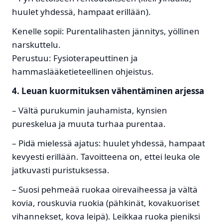
huulet yhdessä, hampaat erillään).
Kenelle sopii: Purentalihasten jännitys, yöllinen
narskuttelu.
Perustuu: Fysioterapeuttinen ja
hammaslääketieteellinen ohjeistus.
4. Leuan kuormituksen vähentäminen arjessa
– Vältä purukumin jauhamista, kynsien
pureskelua ja muuta turhaa purentaa.
– Pidä mielessä ajatus: huulet yhdessä, hampaat
kevyesti erillään. Tavoitteena on, ettei leuka ole
jatkuvasti puristuksessa.
– Suosi pehmeää ruokaa oirevaiheessa ja vältä
kovia, rouskuvia ruokia (pähkinät, kovakuoriset
vihannekset, kova leipä). Leikkaa ruoka pieniksi