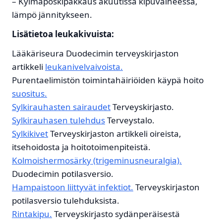
– Kylmäposkipakkaus akuutissa kipuvaiheessa,
lämpö jännitykseen.
Lisätietoa leukakivuista:
Lääkäriseura Duodecimin terveyskirjaston
artikkeli
leukanivelvaivoista.
Purentaelimistön toimintahäiriöiden käypä hoito
suositus.
Sylkirauhasten sairaudet
Terveyskirjasto.
Sylkirauhasen tulehdus
Terveystalo.
Sylkikivet
Terveyskirjaston artikkeli oireista,
itsehoidosta ja hoitotoimenpiteistä.
Kolmoishermosärky (trigeminusneuralgia).
Duodecimin potilasversio.
Hampaistoon liittyvät infektiot.
Terveyskirjaston
potilasversio tulehduksista.
Rintakipu.
Terveyskirjasto sydänperäisestä