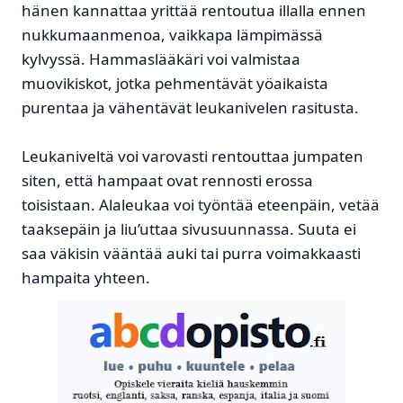
hänen kannattaa yrittää rentoutua illalla ennen
nukkumaanmenoa, vaikkapa lämpimässä
kylvyssä. Hammaslääkäri voi valmistaa
muovikiskot, jotka pehmentävät yöaikaista
purentaa ja vähentävät leukanivelen rasitusta.
Leukaniveltä voi varovasti rentouttaa jumpaten
siten, että hampaat ovat rennosti erossa
toisistaan. Alaleukaa voi työntää eteenpäin, vetää
taaksepäin ja liu’uttaa sivusuunnassa. Suuta ei
saa väkisin vääntää auki tai purra voimakkaasti
hampaita yhteen.