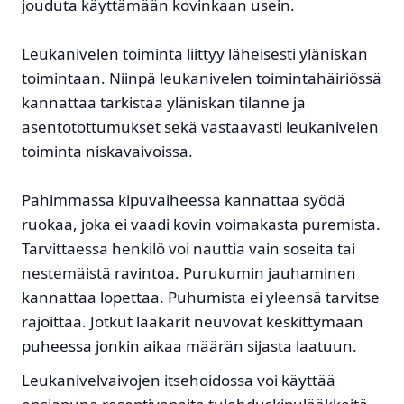
jouduta käyttämään kovinkaan usein.
Leukanivelen toiminta liittyy läheisesti yläniskan
toimintaan. Niinpä leukanivelen toimintahäiriössä
kannattaa tarkistaa yläniskan tilanne ja
asentotottumukset sekä vastaavasti leukanivelen
toiminta niskavaivoissa.
Pahimmassa kipuvaiheessa kannattaa syödä
ruokaa, joka ei vaadi kovin voimakasta puremista.
Tarvittaessa henkilö voi nauttia vain soseita tai
nestemäistä ravintoa. Purukumin jauhaminen
kannattaa lopettaa. Puhumista ei yleensä tarvitse
rajoittaa. Jotkut lääkärit neuvovat keskittymään
puheessa jonkin aikaa määrän sijasta laatuun.
Leukanivelvaivojen itsehoidossa voi käyttää