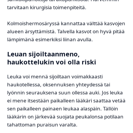
tarvitaan kirurgisia toimenpiteitä.
Kolmoishermosäryssä kannattaa välttää kasvojen
alueen ärsyttämistä. Talvella kasvot on hyvä pitää
lämpimänä esimerkiksi liinan avulla.
Leuan sijoiltaanmeno,
haukottelukin voi olla riski
Leuka voi mennä sijoiltaan voimakkaasti
haukotellessa, oksennuksen yhteydessä tai
lyönnin seurauksena suun ollessa auki. Jos leuka
ei mene itsestään paikalleen lääkäri saattaa vetää
sen paikalleen painaen leukaa alaspäin. Tällöin
lääkärin on järkevää suojata peukalonsa potilaan
tahattoman puraisun varalta.