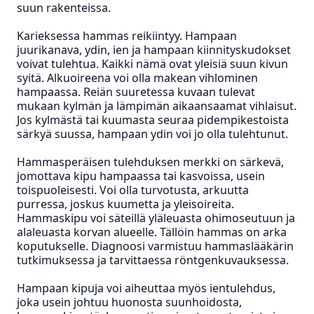
suun rakenteissa.
Karieksessa hammas reikiintyy.
Hampaan
juurikanava, ydin, ien ja hampaan kiinnityskudokset
voivat tulehtua. Kaikki nämä ovat yleisiä suun kivun
syitä. Alkuoireena voi olla makean vihlominen
hampaassa. Reiän suuretessa kuvaan tulevat
mukaan kylmän ja lämpimän aikaansaamat vihlaisut.
Jos kylmästä tai kuumasta seuraa pidempikestoista
särkyä suussa, hampaan ydin voi jo olla tulehtunut.
Hammasperäisen tulehduksen merkki on särkevä,
jomottava kipu hampaassa tai kasvoissa, usein
toispuoleisesti. Voi olla turvotusta, arkuutta
purressa, joskus kuumetta ja yleisoireita.
Hammaskipu voi säteillä yläleuasta ohimoseutuun ja
alaleuasta korvan alueelle. Tällöin hammas on arka
koputukselle. Diagnoosi varmistuu hammaslääkärin
tutkimuksessa ja tarvittaessa röntgenkuvauksessa.
Hampaan kipuja voi aiheuttaa myös ientulehdus,
joka usein johtuu huonosta suunhoidosta,