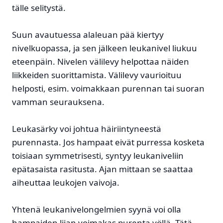
tälle selitystä.
Suun avautuessa alaleuan pää kiertyy
nivelkuopassa, ja sen jälkeen leukanivel liukuu
eteenpäin. Nivelen välilevy helpottaa näiden
liikkeiden suorittamista. Välilevy vaurioituu
helposti, esim. voimakkaan purennan tai suoran
vamman seurauksena.
Leukasärky voi johtua häiriintyneestä
purennasta. Jos hampaat eivät purressa kosketa
toisiaan symmetrisesti, syntyy leukaniveliin
epätasaista rasitusta. Ajan mittaan se saattaa
aiheuttaa leukojen vaivoja.
Yhtenä leukanivelongelmien syynä voi olla
hampaiden liian voimakas purenta yöllä. Tätä