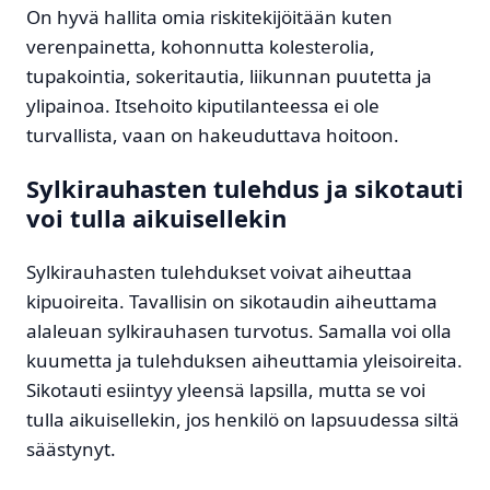
On hyvä hallita omia riskitekijöitään kuten
verenpainetta, kohonnutta kolesterolia,
tupakointia, sokeritautia, liikunnan puutetta ja
ylipainoa. Itsehoito kiputilanteessa ei ole
turvallista, vaan on hakeuduttava hoitoon.
Sylkirauhasten tulehdus ja sikotauti
voi tulla aikuisellekin
Sylkirauhasten tulehdukset voivat aiheuttaa
kipuoireita. Tavallisin on sikotaudin aiheuttama
alaleuan sylkirauhasen turvotus. Samalla voi olla
kuumetta ja tulehduksen aiheuttamia yleisoireita.
Sikotauti esiintyy yleensä lapsilla, mutta se voi
tulla aikuisellekin, jos henkilö on lapsuudessa siltä
säästynyt.