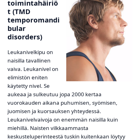
toimintahäiriö
t (TMD
temporomandi
bular
disorders)
Leukanivelkipu on
naisilla tavallinen
vaiva. Leukanivel on
elimistön eniten
käytetty nivel. Se
aukeaa ja sulkeutuu jopa 2000 kertaa
vuorokauden aikana puhumisen, syömisen,
juomisen ja kuorsauksen yhteydessä.
Leukanivelvaivoja on enemmän naisilla kuin
miehillä. Naisten vilkkaammasta
keskusteluperinteestä tuskin kuitenkaan löytyy