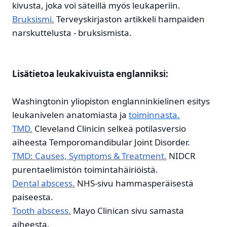
kivusta, joka voi säteillä myös leukaperiin.
Bruksismi.
Terveyskirjaston artikkeli hampaiden
narskuttelusta - bruksismista.
Lisätietoa leukakivuista englanniksi:
Washingtonin yliopiston englanninkielinen esitys
leukanivelen anatomiasta ja
toiminnasta.
TMD.
Cleveland Clinicin selkeä potilasversio
aiheesta Temporomandibular Joint Disorder.
TMD: Causes, Symptoms & Treatment.
NIDCR
purentaelimistön toimintahäiriöistä.
Dental abscess.
NHS-sivu hammasperäisestä
paiseesta.
Tooth abscess.
Mayo Clinican sivu samasta
aiheesta.