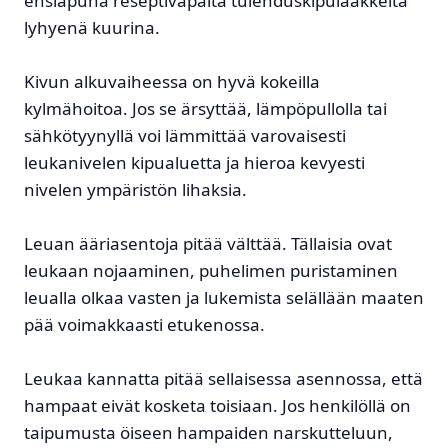
ensiapuna reseptivapaita tulehduskipulääkkeitä
lyhyenä kuurina.
Kivun alkuvaiheessa on hyvä kokeilla
kylmähoitoa. Jos se ärsyttää, lämpöpullolla tai
sähkötyynyllä voi lämmittää varovaisesti
leukanivelen kipualuetta ja hieroa kevyesti
nivelen ympäristön lihaksia.
Leuan ääriasentoja pitää välttää. Tällaisia ovat
leukaan nojaaminen, puhelimen puristaminen
leualla olkaa vasten ja lukemista selällään maaten
pää voimakkaasti etukenossa.
Leukaa kannatta pitää sellaisessa asennossa, että
hampaat eivät kosketa toisiaan. Jos henkilöllä on
taipumusta öiseen hampaiden narskutteluun,