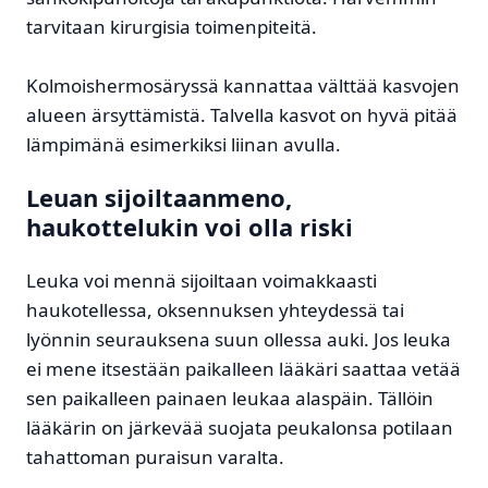
tarvitaan kirurgisia toimenpiteitä.
Kolmoishermosäryssä kannattaa välttää kasvojen
alueen ärsyttämistä. Talvella kasvot on hyvä pitää
lämpimänä esimerkiksi liinan avulla.
Leuan sijoiltaanmeno,
haukottelukin voi olla riski
Leuka voi mennä sijoiltaan voimakkaasti
haukotellessa, oksennuksen yhteydessä tai
lyönnin seurauksena suun ollessa auki. Jos leuka
ei mene itsestään paikalleen lääkäri saattaa vetää
sen paikalleen painaen leukaa alaspäin. Tällöin
lääkärin on järkevää suojata peukalonsa potilaan
tahattoman puraisun varalta.