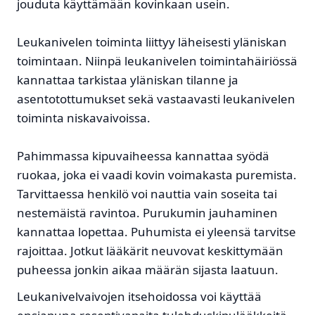
jouduta käyttämään kovinkaan usein.
Leukanivelen toiminta liittyy läheisesti yläniskan
toimintaan. Niinpä leukanivelen toimintahäiriössä
kannattaa tarkistaa yläniskan tilanne ja
asentotottumukset sekä vastaavasti leukanivelen
toiminta niskavaivoissa.
Pahimmassa kipuvaiheessa kannattaa syödä
ruokaa, joka ei vaadi kovin voimakasta puremista.
Tarvittaessa henkilö voi nauttia vain soseita tai
nestemäistä ravintoa. Purukumin jauhaminen
kannattaa lopettaa. Puhumista ei yleensä tarvitse
rajoittaa. Jotkut lääkärit neuvovat keskittymään
puheessa jonkin aikaa määrän sijasta laatuun.
Leukanivelvaivojen itsehoidossa voi käyttää