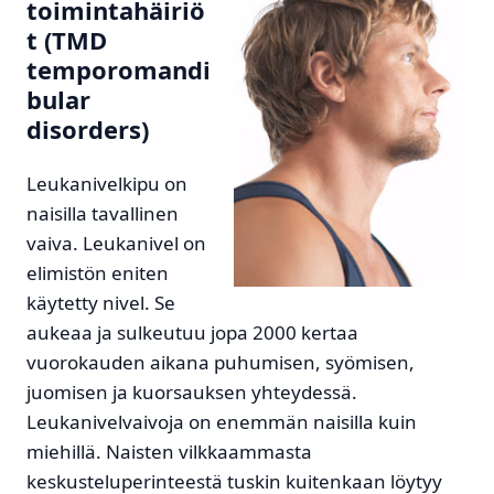
toimintahäiriö
t (TMD
temporomandi
bular
disorders)
Leukanivelkipu on
naisilla tavallinen
vaiva. Leukanivel on
elimistön eniten
käytetty nivel. Se
aukeaa ja sulkeutuu jopa 2000 kertaa
vuorokauden aikana puhumisen, syömisen,
juomisen ja kuorsauksen yhteydessä.
Leukanivelvaivoja on enemmän naisilla kuin
miehillä. Naisten vilkkaammasta
keskusteluperinteestä tuskin kuitenkaan löytyy