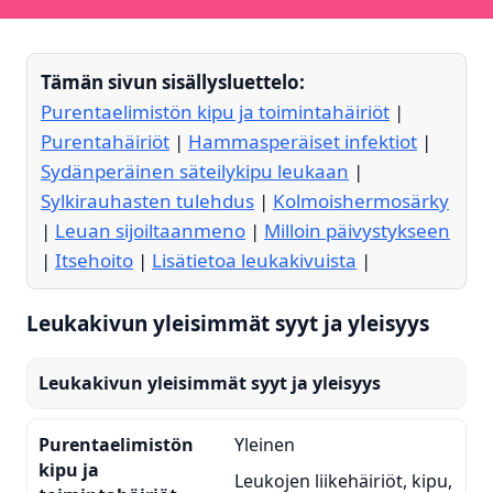
Tämän sivun sisällysluettelo:
Purentaelimistön kipu ja toimintahäiriöt
|
Purentahäiriöt
|
Hammasperäiset infektiot
|
Sydänperäinen säteilykipu leukaan
|
Sylkirauhasten tulehdus
|
Kolmoishermosärky
|
Leuan sijoiltaanmeno
|
Milloin päivystykseen
|
Itsehoito
|
Lisätietoa leukakivuista
|
Leukakivun yleisimmät syyt ja yleisyys
Leukakivun yleisimmät syyt ja yleisyys
Purentaelimistön
Yleinen
kipu ja
Leukojen liikehäiriöt, kipu,