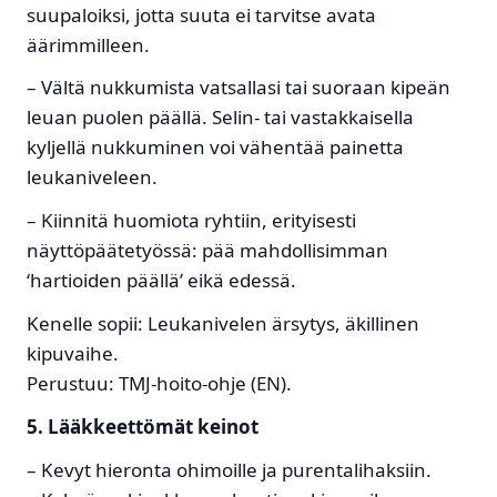
suupaloiksi, jotta suuta ei tarvitse avata
äärimmilleen.
– Vältä nukkumista vatsallasi tai suoraan kipeän
leuan puolen päällä. Selin- tai vastakkaisella
kyljellä nukkuminen voi vähentää painetta
leukaniveleen.
– Kiinnitä huomiota ryhtiin, erityisesti
näyttöpäätetyössä: pää mahdollisimman
‘hartioiden päällä’ eikä edessä.
Kenelle sopii: Leukanivelen ärsytys, äkillinen
kipuvaihe.
Perustuu: TMJ-hoito-ohje (EN).
5. Lääkkeettömät keinot
– Kevyt hieronta ohimoille ja purentalihaksiin.