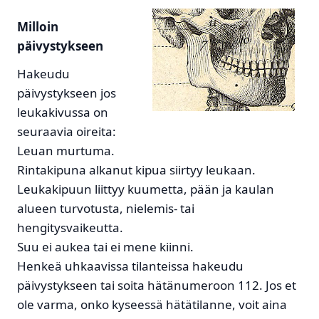
Milloin
päivystykseen
Hakeudu
päivystykseen jos
leukakivussa on
seuraavia oireita:
Leuan murtuma.
Rintakipuna alkanut kipua siirtyy leukaan.
Leukakipuun liittyy kuumetta, pään ja kaulan
alueen turvotusta, nielemis- tai
hengitysvaikeutta.
Suu ei aukea tai ei mene kiinni.
Henkeä uhkaavissa tilanteissa hakeudu
päivystykseen tai soita hätänumeroon 112. Jos et
ole varma, onko kyseessä hätätilanne, voit aina