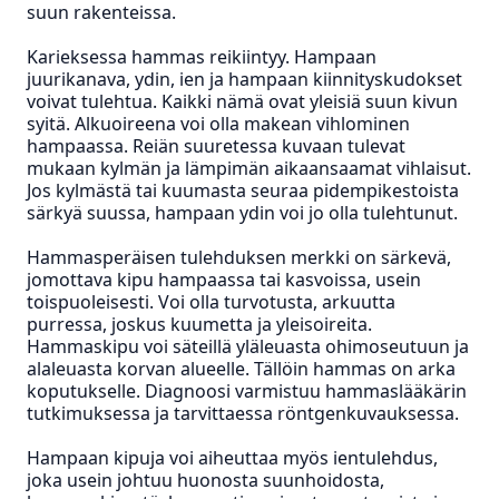
suun rakenteissa.
Karieksessa hammas reikiintyy.
Hampaan
juurikanava, ydin, ien ja hampaan kiinnityskudokset
voivat tulehtua. Kaikki nämä ovat yleisiä suun kivun
syitä. Alkuoireena voi olla makean vihlominen
hampaassa. Reiän suuretessa kuvaan tulevat
mukaan kylmän ja lämpimän aikaansaamat vihlaisut.
Jos kylmästä tai kuumasta seuraa pidempikestoista
särkyä suussa, hampaan ydin voi jo olla tulehtunut.
Hammasperäisen tulehduksen merkki on särkevä,
jomottava kipu hampaassa tai kasvoissa, usein
toispuoleisesti. Voi olla turvotusta, arkuutta
purressa, joskus kuumetta ja yleisoireita.
Hammaskipu voi säteillä yläleuasta ohimoseutuun ja
alaleuasta korvan alueelle. Tällöin hammas on arka
koputukselle. Diagnoosi varmistuu hammaslääkärin
tutkimuksessa ja tarvittaessa röntgenkuvauksessa.
Hampaan kipuja voi aiheuttaa myös ientulehdus,
joka usein johtuu huonosta suunhoidosta,