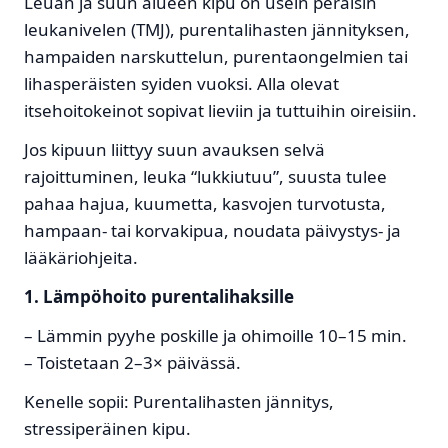
Leuan ja suun alueen kipu on usein peräisin
leukanivelen (TMJ), purentalihasten jännityksen,
hampaiden narskuttelun, purentaongelmien tai
lihasperäisten syiden vuoksi. Alla olevat
itsehoitokeinot sopivat lieviin ja tuttuihin oireisiin.
Jos kipuun liittyy suun avauksen selvä
rajoittuminen, leuka “lukkiutuu”, suusta tulee
pahaa hajua, kuumetta, kasvojen turvotusta,
hampaan- tai korvakipua, noudata päivystys- ja
lääkäriohjeita.
1. Lämpöhoito purentalihaksille
– Lämmin pyyhe poskille ja ohimoille 10–15 min.
– Toistetaan 2–3× päivässä.
Kenelle sopii: Purentalihasten jännitys,
stressiperäinen kipu.