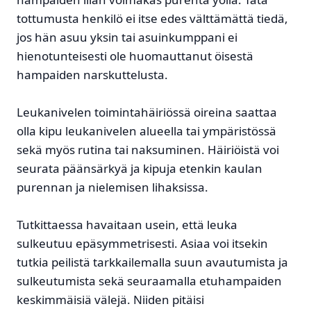
tottumusta henkilö ei itse edes välttämättä tiedä,
jos hän asuu yksin tai asuinkumppani ei
hienotunteisesti ole huomauttanut öisestä
hampaiden narskuttelusta.
Leukanivelen toimintahäiriössä oireina saattaa
olla kipu leukanivelen alueella tai ympäristössä
sekä myös rutina tai naksuminen. Häiriöistä voi
seurata päänsärkyä ja kipuja etenkin kaulan
purennan ja nielemisen lihaksissa.
Tutkittaessa havaitaan usein, että leuka
sulkeutuu epäsymmetrisesti. Asiaa voi itsekin
tutkia peilistä tarkkailemalla suun avautumista ja
sulkeutumista sekä seuraamalla etuhampaiden
keskimmäisiä välejä. Niiden pitäisi