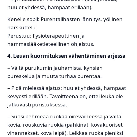
huulet yhdessä, hampaat erillään).
Kenelle sopii: Purentalihasten jännitys, yöllinen
narskuttelu.
Perustuu: Fysioterapeuttinen ja
hammaslääketieteellinen ohjeistus.
4. Leuan kuormituksen vähentäminen arjessa
– Vältä purukumin jauhamista, kynsien
pureskelua ja muuta turhaa purentaa.
– Pidä mielessä ajatus: huulet yhdessä, hampaat
kevyesti erillään. Tavoitteena on, ettei leuka ole
jatkuvasti puristuksessa.
– Suosi pehmeää ruokaa oirevaiheessa ja vältä
kovia, rouskuvia ruokia (pähkinät, kovakuoriset
vihannekset, kova leipä). Leikkaa ruoka pieniksi