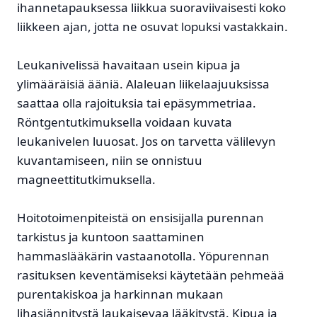
ihannetapauksessa liikkua suoraviivaisesti koko
liikkeen ajan, jotta ne osuvat lopuksi vastakkain.
Leukanivelissä havaitaan usein kipua ja
ylimääräisiä ääniä. Alaleuan liikelaajuuksissa
saattaa olla rajoituksia tai epäsymmetriaa.
Röntgentutkimuksella voidaan kuvata
leukanivelen luuosat. Jos on tarvetta välilevyn
kuvantamiseen, niin se onnistuu
magneettitutkimuksella.
Hoitotoimenpiteistä on ensisijalla purennan
tarkistus ja kuntoon saattaminen
hammaslääkärin vastaanotolla. Yöpurennan
rasituksen keventämiseksi käytetään pehmeää
purentakiskoa ja harkinnan mukaan
lihasjännitystä laukaisevaa lääkitystä. Kipua ja