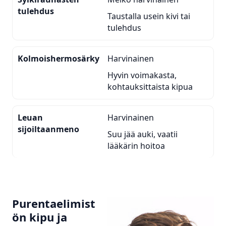
tulehdus
Taustalla usein kivi tai
tulehdus
Kolmoishermosärky
Harvinainen
Hyvin voimakasta,
kohtauksittaista kipua
Leuan
Harvinainen
sijoiltaanmeno
Suu jää auki, vaatii
lääkärin hoitoa
Purentaelimist
ön kipu ja