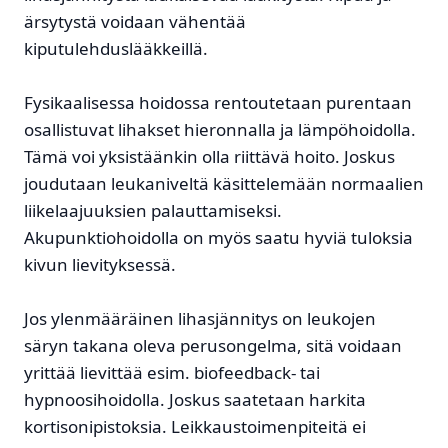
ärsytystä voidaan vähentää
kiputulehduslääkkeillä.
Fysikaalisessa hoidossa rentoutetaan purentaan
osallistuvat lihakset hieronnalla ja lämpöhoidolla.
Tämä voi yksistäänkin olla riittävä hoito. Joskus
joudutaan leukaniveltä käsittelemään normaalien
liikelaajuuksien palauttamiseksi.
Akupunktiohoidolla on myös saatu hyviä tuloksia
kivun lievityksessä.
Jos ylenmääräinen lihasjännitys on leukojen
säryn takana oleva perusongelma, sitä voidaan
yrittää lievittää esim. biofeedback- tai
hypnoosihoidolla. Joskus saatetaan harkita
kortisonipistoksia. Leikkaustoimenpiteitä ei