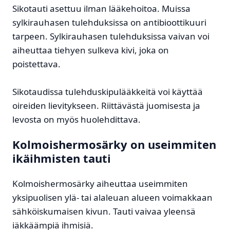
Sikotauti asettuu ilman lääkehoitoa. Muissa
sylkirauhasen tulehduksissa on antibioottikuuri
tarpeen. Sylkirauhasen tulehduksissa vaivan voi
aiheuttaa tiehyen sulkeva kivi, joka on
poistettava.
Sikotaudissa tulehduskipulääkkeitä voi käyttää
oireiden lievitykseen. Riittävästä juomisesta ja
levosta on myös huolehdittava.
Kolmoishermosärky on useimmiten
ikäihmisten tauti
Kolmoishermosärky aiheuttaa useimmiten
yksipuolisen ylä- tai alaleuan alueen voimakkaan
sähköiskumaisen kivun. Tauti vaivaa yleensä
iäkkäämpiä ihmisiä.