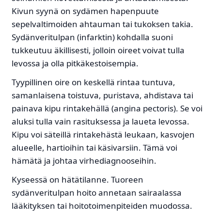
Kivun syynä on sydämen hapenpuute
sepelvaltimoiden ahtauman tai tukoksen takia.
Sydänveritulpan (infarktin) kohdalla suoni
tukkeutuu äkillisesti, jolloin oireet voivat tulla
levossa ja olla pitkäkestoisempia.
Tyypillinen oire on keskellä rintaa tuntuva,
samanlaisena toistuva, puristava, ahdistava tai
painava kipu rintakehällä (angina pectoris). Se voi
aluksi tulla vain rasituksessa ja laueta levossa.
Kipu voi säteillä rintakehästä leukaan, kasvojen
alueelle, hartioihin tai käsivarsiin. Tämä voi
hämätä ja johtaa virhediagnooseihin.
Kyseessä on hätätilanne. Tuoreen
sydänveritulpan hoito annetaan sairaalassa
lääkityksen tai hoitotoimenpiteiden muodossa.