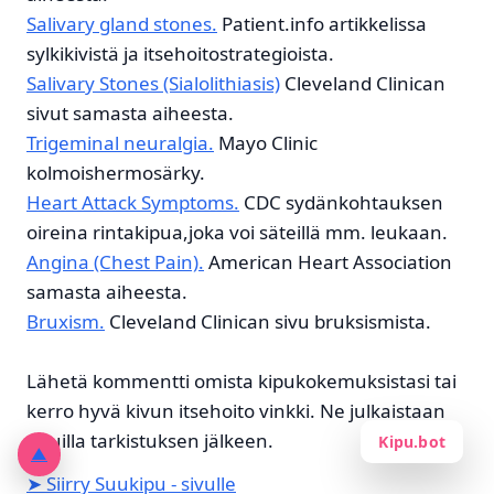
Salivary gland stones.
Patient.info artikkelissa
sylkikivistä ja itsehoitostrategioista.
Salivary Stones (Sialolithiasis)
Cleveland Clinican
sivut samasta aiheesta.
Trigeminal neuralgia.
Mayo Clinic
kolmoishermosärky.
Heart Attack Symptoms.
CDC sydänkohtauksen
oireina rintakipua,joka voi säteillä mm. leukaan.
Angina (Chest Pain).
American Heart Association
samasta aiheesta.
Bruxism.
Cleveland Clinican sivu bruksismista.
Lähetä kommentti omista kipukokemuksistasi tai
kerro hyvä kivun itsehoito vinkki. Ne julkaistaan
sivuilla tarkistuksen jälkeen.
Kipu.bot
▲
➤ Siirry Suukipu - sivulle