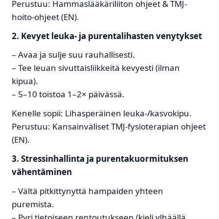
Perustuu: Hammaslääkäriliiton ohjeet & TMJ-
hoito-ohjeet (EN).
2. Kevyet leuka- ja purentalihasten venytykset
– Avaa ja sulje suu rauhallisesti.
– Tee leuan sivuttaisliikkeitä kevyesti (ilman
kipua).
– 5–10 toistoa 1–2× päivässä.
Kenelle sopii: Lihasperäinen leuka-/kasvo­kipu.
Perustuu: Kansainväliset TMJ-fysioterapian ohjeet
(EN).
3. Stressinhallinta ja purentakuormituksen
vähentäminen
– Vältä pitkittynyttä hampaiden yhteen
puremista.
– Pyri tietoiseen rentoutukseen (kieli ylhäällä,