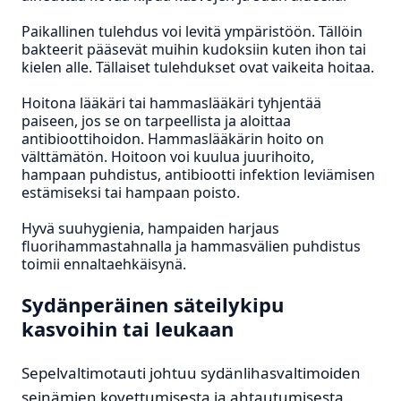
Paikallinen tulehdus voi levitä ympäristöön. Tällöin
bakteerit pääsevät muihin kudoksiin kuten ihon tai
kielen alle. Tällaiset tulehdukset ovat vaikeita hoitaa.
Hoitona lääkäri tai hammaslääkäri tyhjentää
paiseen, jos se on tarpeellista ja aloittaa
antibioottihoidon. Hammaslääkärin hoito on
välttämätön. Hoitoon voi kuulua juurihoito,
hampaan puhdistus, antibiootti infektion leviämisen
estämiseksi tai hampaan poisto.
Hyvä suuhygienia, hampaiden harjaus
fluorihammastahnalla ja hammasvälien puhdistus
toimii ennaltaehkäisynä.
Sydänperäinen säteilykipu
kasvoihin tai leukaan
Sepelvaltimotauti johtuu sydänlihasvaltimoiden
seinämien kovettumisesta ja ahtautumisesta.