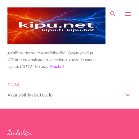
Siirry pääsisältöön
Asiallista tietoa erikoislääkäriltä. Kysymyksiä ja
lääkärin vastauksia eri alueiden kivuista ja niiden
syistä. UUTTA! tekoäly
Kipu.bot
TILAA
Avaa sisällysluetttelo
Leukakipu