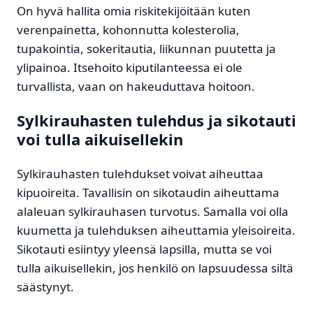
On hyvä hallita omia riskitekijöitään kuten
verenpainetta, kohonnutta kolesterolia,
tupakointia, sokeritautia, liikunnan puutetta ja
ylipainoa. Itsehoito kiputilanteessa ei ole
turvallista, vaan on hakeuduttava hoitoon.
Sylkirauhasten tulehdus ja sikotauti
voi tulla aikuisellekin
Sylkirauhasten tulehdukset voivat aiheuttaa
kipuoireita. Tavallisin on sikotaudin aiheuttama
alaleuan sylkirauhasen turvotus. Samalla voi olla
kuumetta ja tulehduksen aiheuttamia yleisoireita.
Sikotauti esiintyy yleensä lapsilla, mutta se voi
tulla aikuisellekin, jos henkilö on lapsuudessa siltä
säästynyt.