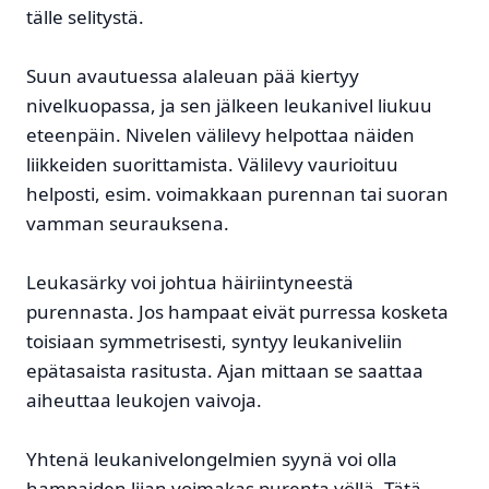
tälle selitystä.
Suun avautuessa alaleuan pää kiertyy
nivelkuopassa, ja sen jälkeen leukanivel liukuu
eteenpäin. Nivelen välilevy helpottaa näiden
liikkeiden suorittamista. Välilevy vaurioituu
helposti, esim. voimakkaan purennan tai suoran
vamman seurauksena.
Leukasärky voi johtua häiriintyneestä
purennasta. Jos hampaat eivät purressa kosketa
toisiaan symmetrisesti, syntyy leukaniveliin
epätasaista rasitusta. Ajan mittaan se saattaa
aiheuttaa leukojen vaivoja.
Yhtenä leukanivelongelmien syynä voi olla
hampaiden liian voimakas purenta yöllä. Tätä