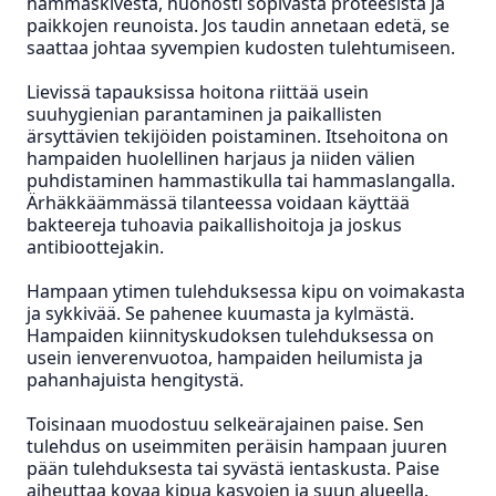
hammaskivestä, huonosti sopivasta proteesista ja
paikkojen reunoista. Jos taudin annetaan edetä, se
saattaa johtaa syvempien kudosten tulehtumiseen.
Lievissä tapauksissa hoitona riittää usein
suuhygienian parantaminen ja paikallisten
ärsyttävien tekijöiden poistaminen. Itsehoitona on
hampaiden huolellinen harjaus ja niiden välien
puhdistaminen hammastikulla tai hammaslangalla.
Ärhäkkäämmässä tilanteessa voidaan käyttää
bakteereja tuhoavia paikallishoitoja ja joskus
antibioottejakin.
Hampaan ytimen tulehduksessa kipu on voimakasta
ja sykkivää. Se pahenee kuumasta ja kylmästä.
Hampaiden kiinnityskudoksen tulehduksessa on
usein ienverenvuotoa, hampaiden heilumista ja
pahanhajuista hengitystä.
Toisinaan muodostuu selkeärajainen paise. Sen
tulehdus on useimmiten peräisin hampaan juuren
pään tulehduksesta tai syvästä ientaskusta. Paise
aiheuttaa kovaa kipua kasvojen ja suun alueella.