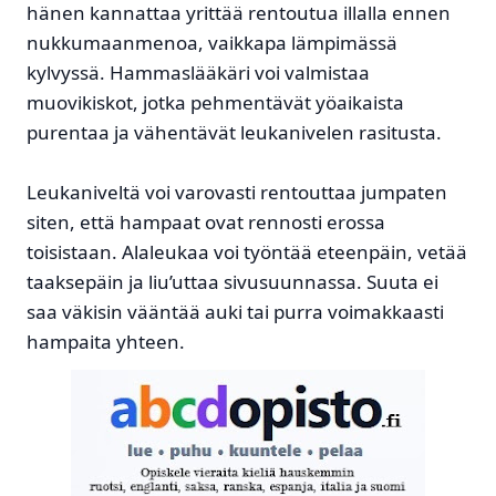
hänen kannattaa yrittää rentoutua illalla ennen
nukkumaanmenoa, vaikkapa lämpimässä
kylvyssä. Hammaslääkäri voi valmistaa
muovikiskot, jotka pehmentävät yöaikaista
purentaa ja vähentävät leukanivelen rasitusta.
Leukaniveltä voi varovasti rentouttaa jumpaten
siten, että hampaat ovat rennosti erossa
toisistaan. Alaleukaa voi työntää eteenpäin, vetää
taaksepäin ja liu’uttaa sivusuunnassa. Suuta ei
saa väkisin vääntää auki tai purra voimakkaasti
hampaita yhteen.