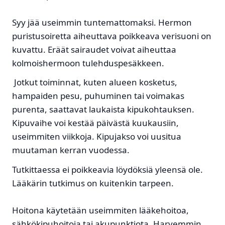
Syy jää useimmin tuntemattomaksi. Hermon
puristusoiretta aiheuttava poikkeava verisuoni on
kuvattu. Eräät sairaudet voivat aiheuttaa
kolmoishermoon tulehduspesäkkeen.
Jotkut toiminnat, kuten alueen kosketus,
hampaiden pesu, puhuminen tai voimakas
purenta, saattavat laukaista kipukohtauksen.
Kipuvaihe voi kestää päivästä kuukausiin,
useimmiten viikkoja. Kipujakso voi uusitua
muutaman kerran vuodessa.
Tutkittaessa ei poikkeavia löydöksiä yleensä ole.
Lääkärin tutkimus on kuitenkin tarpeen.
Hoitona käytetään useimmiten lääkehoitoa,
sähkökipuhoitoja tai akupunktiota. Harvemmin