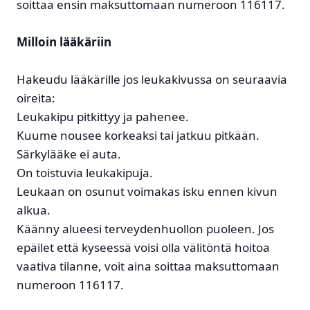
soittaa ensin maksuttomaan numeroon 116117.
Milloin lääkäriin
Hakeudu lääkärille jos leukakivussa on seuraavia
oireita:
Leukakipu pitkittyy ja pahenee.
Kuume nousee korkeaksi tai jatkuu pitkään.
Särkylääke ei auta.
On toistuvia leukakipuja.
Leukaan on osunut voimakas isku ennen kivun
alkua.
Käänny alueesi terveydenhuollon puoleen. Jos
epäilet että kyseessä voisi olla välitöntä hoitoa
vaativa tilanne, voit aina soittaa maksuttomaan
numeroon 116117.