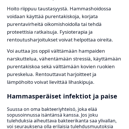
Hoito riippuu taustasyystä. Hammashoidossa
voidaan käyttää purentakiskoja, korjata
purentavirheitä oikomishoidolla tai tehdä
proteettisia ratkaisuja. Fysioterapia ja
rentoutusharjoitukset voivat helpottaa oireita.
Voi auttaa jos oppii välttämään hampaiden
narskuttelua, vähentämään stressiä, käyttämään
purentakiskoa sekä välttämään kovien ruokien
pureskelua. Rentouttavat harjoitteet ja
lämpöhoito voivat lievittää lihaskipuja.
Hammasperäiset infektiot ja paise
Suussa on oma bakteeriyhteisö, joka elää
sopusoinnussa isäntänsä kanssa. Jos joku
tulehduksia aiheuttava bakteerikanta saa ylivallan,
voi seurauksena olla erilaisia tulehdusmuutoksia