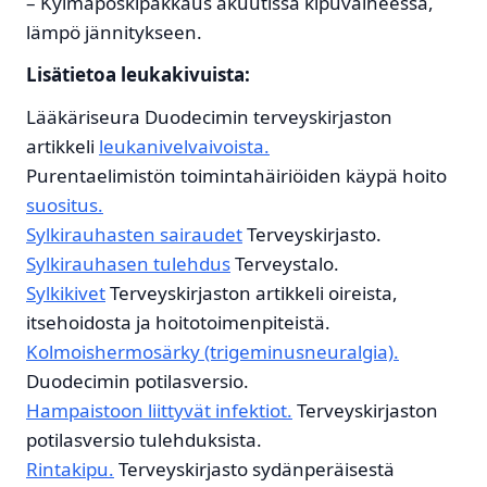
– Kylmäposkipakkaus akuutissa kipuvaiheessa,
lämpö jännitykseen.
Lisätietoa leukakivuista:
Lääkäriseura Duodecimin terveyskirjaston
artikkeli
leukanivelvaivoista.
Purentaelimistön toimintahäiriöiden käypä hoito
suositus.
Sylkirauhasten sairaudet
Terveyskirjasto.
Sylkirauhasen tulehdus
Terveystalo.
Sylkikivet
Terveyskirjaston artikkeli oireista,
itsehoidosta ja hoitotoimenpiteistä.
Kolmoishermosärky (trigeminusneuralgia).
Duodecimin potilasversio.
Hampaistoon liittyvät infektiot.
Terveyskirjaston
potilasversio tulehduksista.
Rintakipu.
Terveyskirjasto sydänperäisestä