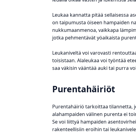
Leukaa kannatta pitää sellaisessa as
on taipumusta öiseen hampaiden nars
nukkumaanmenoa, vaikkapa lämpimäs
jotka pehmentävät yöaikaista purent
Leukaniveltä voi varovasti rentoutt
toisistaan. Alaleukaa voi työntää ete
saa väkisin vääntää auki tai purra 
Purentahäiriöt
Purentahäiriö tarkoittaa tilannetta, j
alahampaiden välinen purenta ei toi
Se voi liittyä hampaiden asentovirhei
rakenteellisiin eroihin tai leukanivel