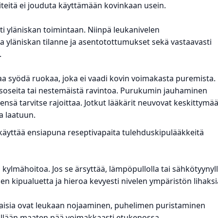
iteitä ei jouduta käyttämään kovinkaan usein.
sti yläniskan toimintaan. Niinpä leukanivelen
a yläniskan tilanne ja asentotottumukset sekä vastaavasti
.
 syödä ruokaa, joka ei vaadi kovin voimakasta puremista.
n soseita tai nestemäistä ravintoa. Purukumin jauhaminen
ensä tarvitse rajoittaa. Jotkut lääkärit neuvovat keskittymä
a laatuun.
 käyttää ensiapuna reseptivapaita tulehduskipulääkkeitä
 kylmähoitoa. Jos se ärsyttää, lämpöpullolla tai sähkötyynyl
en kipualuetta ja hieroa kevyesti nivelen ympäristön lihaksi
ällaisia ovat leukaan nojaaminen, puhelimen puristaminen
elällään maaten pää voimakkaasti etukenossa.