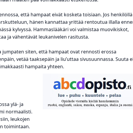
ennossa, että hampaat eivät kosketa toisiaan. Jos henkilöllä
kutteluun, hänen kannattaa yrittää rentoutua illalla enn
sä kylvyssä. Hammaslääkäri voi valmistaa muovikiskot,
aa ja vähentävät leukanivelen rasitusta.
aa jumpaten siten, että hampaat ovat rennosti erossa
enpäin, vetää taaksepäin ja liu’uttaa sivusuunnassa. Suuta e
voimakkaasti hampaita yhteen.
ossa ylä- ja
mi normaalisti.
siin, leukojen
en toimintaan.