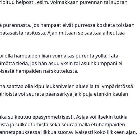
aurioituu helposti, esim. voimakkaan purennan tai suoran
tä purennasta. Jos hampaat eivät purressa kosketa toisiaan
pätasaista rasitusta. Ajan mittaan se saattaa aiheuttaa
i olla hampaiden liian voimakas purenta yöllä. Tätä
tämättä tiedä, jos hän asuu yksin tai asuinkumppani ei
öisestä hampaiden narskuttelusta.
na saattaa olla kipu leukanivelen alueella tai ympäristössä
riöistä voi seurata päänsärkyä ja kipuja etenkin kaulan
uka sulkeutuu epäsymmetrisesti. Asiaa voi itsekin tutkia
mista ja sulkeutumista sekä seuraamalla etuhampaiden
hannetapauksessa liikkua suoraviivaisesti koko liikkeen ajan,