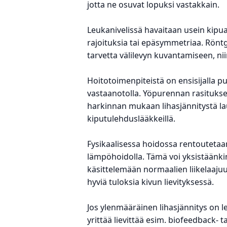
jotta ne osuvat lopuksi vastakkain.
Leukanivelissä havaitaan usein kipua 
rajoituksia tai epäsymmetriaa. Rönt
tarvetta välilevyn kuvantamiseen, ni
Hoitotoimenpiteistä on ensisijalla
vastaanotolla. Yöpurennan rasituks
harkinnan mukaan lihasjännitystä lau
kiputulehduslääkkeillä.
Fysikaalisessa hoidossa rentoutetaan
lämpöhoidolla. Tämä voi yksistäänkin 
käsittelemään normaalien liikelaaju
hyviä tuloksia kivun lievityksessä.
Jos ylenmääräinen lihasjännitys on 
yrittää lievittää esim. biofeedback- 