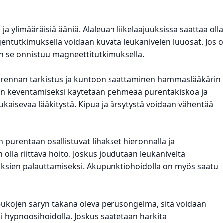
ja ylimääräisiä ääniä. Alaleuan liikelaajuuksissa saattaa olla
gentutkimuksella voidaan kuvata leukanivelen luuosat. Jos 
in se onnistuu magneettitutkimuksella.
 purennan tarkistus ja kuntoon saattaminen hammaslääkärin
en keventämiseksi käytetään pehmeää purentakiskoa ja
kaisevaa lääkitystä. Kipua ja ärsytystä voidaan vähentää
 purentaan osallistuvat lihakset hieronnalla ja
olla riittävä hoito. Joskus joudutaan leukaniveltä
uksien palauttamiseksi. Akupunktiohoidolla on myös saatu
leukojen säryn takana oleva perusongelma, sitä voidaan
tai hypnoosihoidolla. Joskus saatetaan harkita