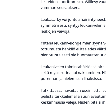
liikkeiden suorittamista. Välilevy v
vamman seurauksena.
Leukasärky voi johtua häiriintynees
symmetrisesti, syntyy leukaniveliin e
leukojen vaivoja.
Yhtenä leukanivelongelmien syynä vo
tottumusta henkilö ei itse edes vält
hienotunteisesti ole huomauttanut 
Leukanivelen toimintahäiriössä oirei
sekä myös rutina tai naksuminen. Häi
purennan ja nielemisen lihaksissa.
Tutkittaessa havaitaan usein, että le
peilistä tarkkailemalla suun avautu
keskimmäisiä välejä. Niiden pitäisi i