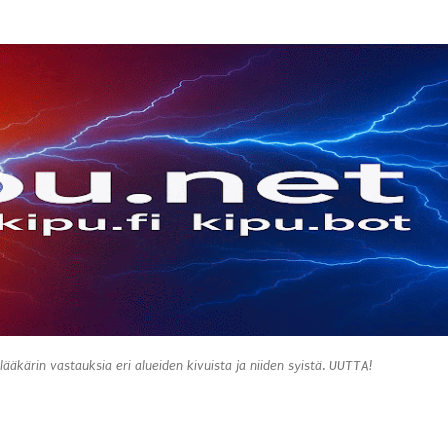
Siirry pääsisältöön
 lääkärin vastauksia eri alueiden kivuista ja niiden syistä. UUTTA!