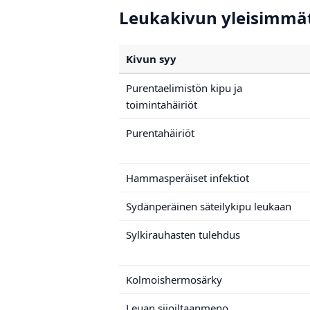
Leukakivun yleisimmät 
Kivun syy
Purentaelimistön kipu ja
toimintahäiriöt
Purentahäiriöt
Hammasperäiset infektiot
Sydänperäinen säteilykipu leukaan
Sylkirauhasten tulehdus
Kolmoishermosärky
Leuan sijoiltaanmeno