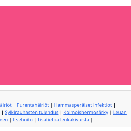
äiriöt
|
Purentahäiriöt
|
Hammasperäiset infektiot
|
|
Sylkirauhasten tulehdus
|
Kolmoishermosärky
|
Leuan
seen
|
Itsehoito
|
Lisätietoa leukakivuista
|