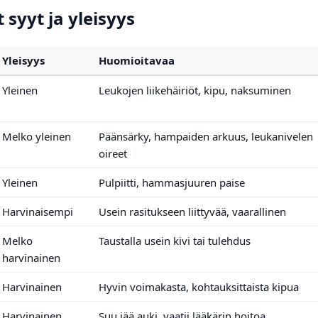
syyt ja yleisyys
Yleisyys
Huomioitavaa
Yleinen
Leukojen liikehäiriöt, kipu, naksuminen
Melko yleinen
Päänsärky, hampaiden arkuus, leukanivelen
oireet
Yleinen
Pulpiitti, hammasjuuren paise
Harvinaisempi
Usein rasitukseen liittyvää, vaarallinen
Melko
Taustalla usein kivi tai tulehdus
harvinainen
Harvinainen
Hyvin voimakasta, kohtauksittaista kipua
Harvinainen
Suu jää auki, vaatii lääkärin hoitoa