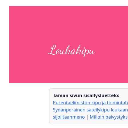
Leukakipu
Tämän sivun sisällysluettelo:
Purentaelimistön kipu ja toimintah
Sydänperäinen säteilykipu leukaan
sijoiltaanmeno
|
Milloin päivystyk