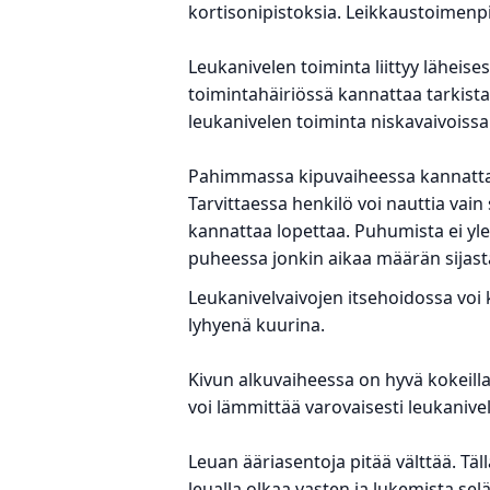
kortisonipistoksia. Leikkaustoimenp
Leukanivelen toiminta liittyy läheise
toimintahäiriössä kannattaa tarkista
leukanivelen toiminta niskavaivoissa
Pahimmassa kipuvaiheessa kannattaa
Tarvittaessa henkilö voi nauttia vai
kannattaa lopettaa. Puhumista ei yle
puheessa jonkin aikaa määrän sijast
Leukanivelvaivojen itsehoidossa voi
lyhyenä kuurina.
Kivun alkuvaiheessa on hyvä kokeilla
voi lämmittää varovaisesti leukanivel
Leuan ääriasentoja pitää välttää. T
leualla olkaa vasten ja lukemista s