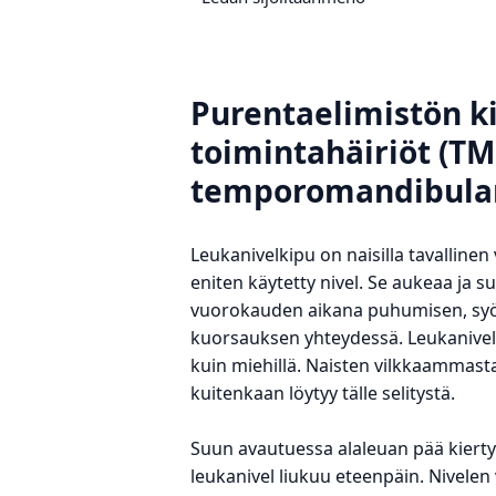
Purentaelimistön ki
toimintahäiriöt (T
temporomandibular
Leukanivelkipu on naisilla tavallinen
eniten käytetty nivel. Se aukeaa ja 
vuorokauden aikana puhumisen, syö
kuorsauksen yhteydessä. Leukanivel
kuin miehillä. Naisten vilkkaammast
kuitenkaan löytyy tälle selitystä.
Suun avautuessa alaleuan pää kiertyy
leukanivel liukuu eteenpäin. Nivelen 