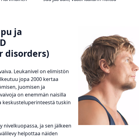
pu ja
MD
 disorders)
 vaiva. Leukanivel on elimistön
sulkeutuu jopa 2000 kertaa
misen, juomisen ja
vaivoja on enemmän naisilla
a keskusteluperinteestä tuskin
 nivelkuopassa, ja sen jälkeen
välilevy helpottaa näiden