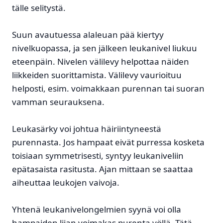
tälle selitystä.
Suun avautuessa alaleuan pää kiertyy
nivelkuopassa, ja sen jälkeen leukanivel liukuu
eteenpäin. Nivelen välilevy helpottaa näiden
liikkeiden suorittamista. Välilevy vaurioituu
helposti, esim. voimakkaan purennan tai suoran
vamman seurauksena.
Leukasärky voi johtua häiriintyneestä
purennasta. Jos hampaat eivät purressa kosketa
toisiaan symmetrisesti, syntyy leukaniveliin
epätasaista rasitusta. Ajan mittaan se saattaa
aiheuttaa leukojen vaivoja.
Yhtenä leukanivelongelmien syynä voi olla
hampaiden liian voimakas purenta yöllä. Tätä