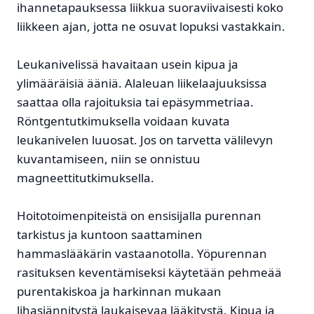
ihannetapauksessa liikkua suoraviivaisesti koko
liikkeen ajan, jotta ne osuvat lopuksi vastakkain.
Leukanivelissä havaitaan usein kipua ja
ylimääräisiä ääniä. Alaleuan liikelaajuuksissa
saattaa olla rajoituksia tai epäsymmetriaa.
Röntgentutkimuksella voidaan kuvata
leukanivelen luuosat. Jos on tarvetta välilevyn
kuvantamiseen, niin se onnistuu
magneettitutkimuksella.
Hoitotoimenpiteistä on ensisijalla purennan
tarkistus ja kuntoon saattaminen
hammaslääkärin vastaanotolla. Yöpurennan
rasituksen keventämiseksi käytetään pehmeää
purentakiskoa ja harkinnan mukaan
lihasjännitystä laukaisevaa lääkitystä. Kipua ja