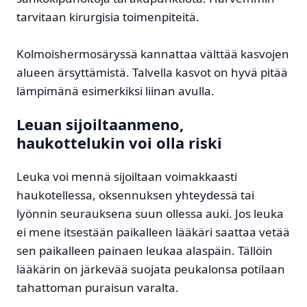
tarvitaan kirurgisia toimenpiteitä.
Kolmoishermosäryssä kannattaa välttää kasvojen
alueen ärsyttämistä. Talvella kasvot on hyvä pitää
lämpimänä esimerkiksi liinan avulla.
Leuan sijoiltaanmeno,
haukottelukin voi olla riski
Leuka voi mennä sijoiltaan voimakkaasti
haukotellessa, oksennuksen yhteydessä tai
lyönnin seurauksena suun ollessa auki. Jos leuka
ei mene itsestään paikalleen lääkäri saattaa vetää
sen paikalleen painaen leukaa alaspäin. Tällöin
lääkärin on järkevää suojata peukalonsa potilaan
tahattoman puraisun varalta.