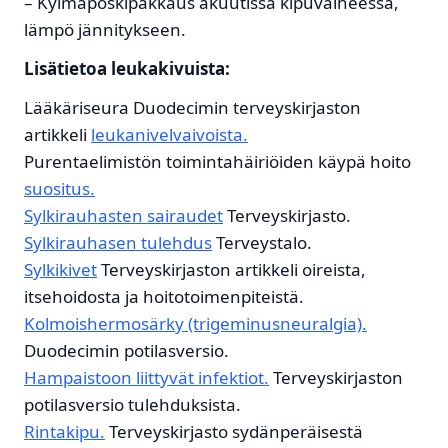
– Kylmäposkipakkaus akuutissa kipuvaiheessa,
lämpö jännitykseen.
Lisätietoa leukakivuista:
Lääkäriseura Duodecimin terveyskirjaston
artikkeli
leukanivelvaivoista.
Purentaelimistön toimintahäiriöiden käypä hoito
suositus.
Sylkirauhasten sairaudet
Terveyskirjasto.
Sylkirauhasen tulehdus
Terveystalo.
Sylkikivet
Terveyskirjaston artikkeli oireista,
itsehoidosta ja hoitotoimenpiteistä.
Kolmoishermosärky (trigeminusneuralgia).
Duodecimin potilasversio.
Hampaistoon liittyvät infektiot.
Terveyskirjaston
potilasversio tulehduksista.
Rintakipu.
Terveyskirjasto sydänperäisestä