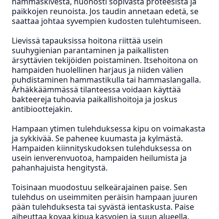
hammaskivestä, huonosti sopivasta proteesista ja
paikkojen reunoista. Jos taudin annetaan edetä, se
saattaa johtaa syvempien kudosten tulehtumiseen.
Lievissä tapauksissa hoitona riittää usein
suuhygienian parantaminen ja paikallisten
ärsyttävien tekijöiden poistaminen. Itsehoitona on
hampaiden huolellinen harjaus ja niiden välien
puhdistaminen hammastikulla tai hammaslangalla.
Ärhäkkäämmässä tilanteessa voidaan käyttää
bakteereja tuhoavia paikallishoitoja ja joskus
antibioottejakin.
Hampaan ytimen tulehduksessa kipu on voimakasta
ja sykkivää. Se pahenee kuumasta ja kylmästä.
Hampaiden kiinnityskudoksen tulehduksessa on
usein ienverenvuotoa, hampaiden heilumista ja
pahanhajuista hengitystä.
Toisinaan muodostuu selkeärajainen paise. Sen
tulehdus on useimmiten peräisin hampaan juuren
pään tulehduksesta tai syvästä ientaskusta. Paise
aiheuttaa kovaa kipua kasvojen ja suun alueella.