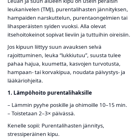
Leuan ja suun alueen kipu on usein peräisin
leukanivelen (TMJ), purentalihasten jännityksen,
hampaiden narskuttelun, purentaongelmien tai
lihasperäisten syiden vuoksi. Alla olevat
itsehoitokeinot sopivat lieviin ja tuttuihin oireisiin.
Jos kipuun liittyy suun avauksen selvä
rajoittuminen, leuka “lukkiutuu”, suusta tulee
pahaa hajua, kuumetta, kasvojen turvotusta,
hampaan- tai korvakipua, noudata päivystys- ja
lääkäriohjeita.
1. Lämpöhoito purentalihaksille
– Lämmin pyyhe poskille ja ohimoille 10–15 min.
– Toistetaan 2–3× päivässä.
Kenelle sopii: Purentalihasten jännitys,
stressiperäinen kipu.