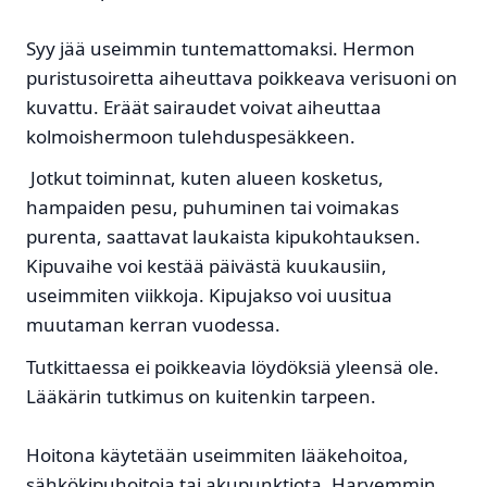
Syy jää useimmin tuntemattomaksi. Hermon
puristusoiretta aiheuttava poikkeava verisuoni on
kuvattu. Eräät sairaudet voivat aiheuttaa
kolmoishermoon tulehduspesäkkeen.
Jotkut toiminnat, kuten alueen kosketus,
hampaiden pesu, puhuminen tai voimakas
purenta, saattavat laukaista kipukohtauksen.
Kipuvaihe voi kestää päivästä kuukausiin,
useimmiten viikkoja. Kipujakso voi uusitua
muutaman kerran vuodessa.
Tutkittaessa ei poikkeavia löydöksiä yleensä ole.
Lääkärin tutkimus on kuitenkin tarpeen.
Hoitona käytetään useimmiten lääkehoitoa,
sähkökipuhoitoja tai akupunktiota. Harvemmin