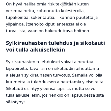
On hyvä hallita omia riskitekijöitään kuten
verenpainetta, kohonnutta kolesterolia,
tupakointia, sokeritautia, liikunnan puutetta ja
ylipainoa. Itsehoito kiputilanteessa ei ole
turvallista, vaan on hakeuduttava hoitoon.
Sylkirauhasten tulehdus ja sikotauti
voi tulla aikuisellekin
Sylkirauhasten tulehdukset voivat aiheuttaa
kipuoireita. Tavallisin on sikotaudin aiheuttama
alaleuan sylkirauhasen turvotus. Samalla voi olla
kuumetta ja tulehduksen aiheuttamia yleisoireita.
Sikotauti esiintyy yleensä lapsilla, mutta se voi
tulla aikuisellekin, jos henkilö on lapsuudessa siltä
säästynyt.