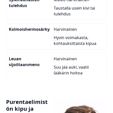
tulehdus
Taustalla usein kivi tai
tulehdus
Kolmoishermosärky
Harvinainen
Hyvin voimakasta,
kohtauksittaista kipua
Leuan
Harvinainen
sijoiltaanmeno
Suu jää auki, vaatii
lääkärin hoitoa
Purentaelimist
ön kipu ja