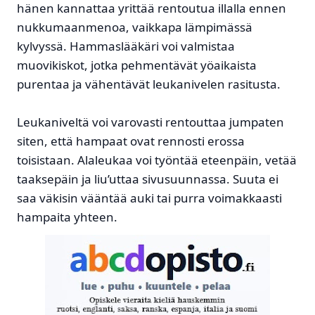
hänen kannattaa yrittää rentoutua illalla ennen
nukkumaanmenoa, vaikkapa lämpimässä
kylvyssä. Hammaslääkäri voi valmistaa
muovikiskot, jotka pehmentävät yöaikaista
purentaa ja vähentävät leukanivelen rasitusta.
Leukaniveltä voi varovasti rentouttaa jumpaten
siten, että hampaat ovat rennosti erossa
toisistaan. Alaleukaa voi työntää eteenpäin, vetää
taaksepäin ja liu’uttaa sivusuunnassa. Suuta ei
saa väkisin vääntää auki tai purra voimakkaasti
hampaita yhteen.