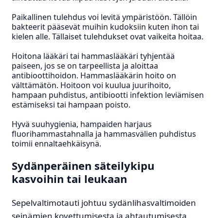
Paikallinen tulehdus voi levitä ympäristöön. Tällöin
bakteerit pääsevät muihin kudoksiin kuten ihon tai
kielen alle. Tällaiset tulehdukset ovat vaikeita hoitaa.
Hoitona lääkäri tai hammaslääkäri tyhjentää
paiseen, jos se on tarpeellista ja aloittaa
antibioottihoidon. Hammaslääkärin hoito on
välttämätön. Hoitoon voi kuulua juurihoito,
hampaan puhdistus, antibiootti infektion leviämisen
estämiseksi tai hampaan poisto.
Hyvä suuhygienia, hampaiden harjaus
fluorihammastahnalla ja hammasvälien puhdistus
toimii ennaltaehkäisynä.
Sydänperäinen säteilykipu
kasvoihin tai leukaan
Sepelvaltimotauti johtuu sydänlihasvaltimoiden
seinämien kovettumisesta ja ahtautumisesta.