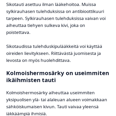
Sikotauti asettuu ilman lääkehoitoa. Muissa
sylkirauhasen tulehduksissa on antibioottikuuri
tarpeen. Sylkirauhasen tulehduksissa vaivan voi
aiheuttaa tiehyen sulkeva kivi, joka on
poistettava.
Sikotaudissa tulehduskipulääkkeitä voi käyttää
oireiden lievitykseen. Riittävästä juomisesta ja
levosta on myös huolehdittava.
Kolmoishermosärky on useimmiten
ikäihmisten tauti
Kolmoishermosärky aiheuttaa useimmiten
yksipuolisen ylä- tai alaleuan alueen voimakkaan
sähköiskumaisen kivun. Tauti vaivaa yleensä
iäkkäämpiä ihmisiä.