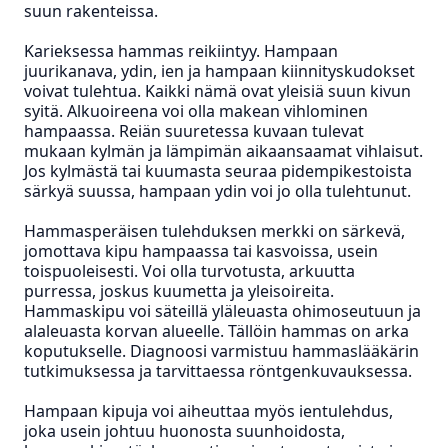
suun rakenteissa.
Karieksessa hammas reikiintyy.
Hampaan
juurikanava, ydin, ien ja hampaan kiinnityskudokset
voivat tulehtua. Kaikki nämä ovat yleisiä suun kivun
syitä. Alkuoireena voi olla makean vihlominen
hampaassa. Reiän suuretessa kuvaan tulevat
mukaan kylmän ja lämpimän aikaansaamat vihlaisut.
Jos kylmästä tai kuumasta seuraa pidempikestoista
särkyä suussa, hampaan ydin voi jo olla tulehtunut.
Hammasperäisen tulehduksen merkki on särkevä,
jomottava kipu hampaassa tai kasvoissa, usein
toispuoleisesti. Voi olla turvotusta, arkuutta
purressa, joskus kuumetta ja yleisoireita.
Hammaskipu voi säteillä yläleuasta ohimoseutuun ja
alaleuasta korvan alueelle. Tällöin hammas on arka
koputukselle. Diagnoosi varmistuu hammaslääkärin
tutkimuksessa ja tarvittaessa röntgenkuvauksessa.
Hampaan kipuja voi aiheuttaa myös ientulehdus,
joka usein johtuu huonosta suunhoidosta,