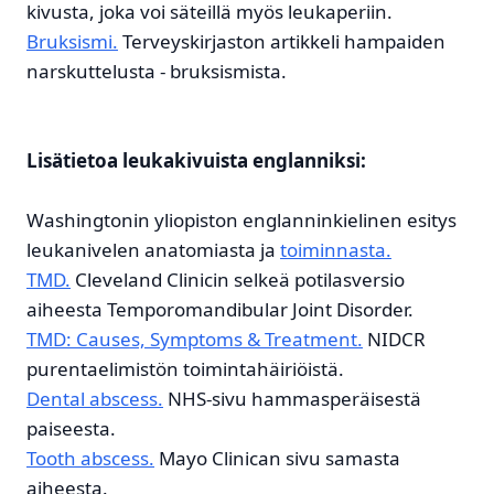
kivusta, joka voi säteillä myös leukaperiin.
Bruksismi.
Terveyskirjaston artikkeli hampaiden
narskuttelusta - bruksismista.
Lisätietoa leukakivuista englanniksi:
Washingtonin yliopiston englanninkielinen esitys
leukanivelen anatomiasta ja
toiminnasta.
TMD.
Cleveland Clinicin selkeä potilasversio
aiheesta Temporomandibular Joint Disorder.
TMD: Causes, Symptoms & Treatment.
NIDCR
purentaelimistön toimintahäiriöistä.
Dental abscess.
NHS-sivu hammasperäisestä
paiseesta.
Tooth abscess.
Mayo Clinican sivu samasta
aiheesta.