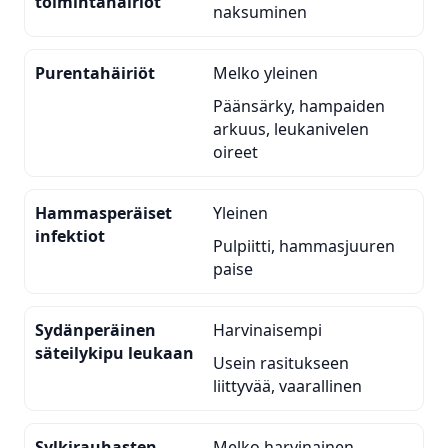
toimintahäiriöt
naksuminen
Purentahäiriöt
Melko yleinen
Päänsärky, hampaiden
arkuus, leukanivelen
oireet
Hammasperäiset
Yleinen
infektiot
Pulpiitti, hammasjuuren
paise
Sydänperäinen
Harvinaisempi
säteilykipu leukaan
Usein rasitukseen
liittyvää, vaarallinen
Sylkirauhasten
Melko harvinainen