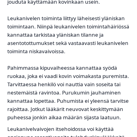
jouduta käyttämään kovinkaan usein.
Leukanivelen toiminta liittyy läheisesti yläniskan
toimintaan. Niinpä leukanivelen toimintahäiriössä
kannattaa tarkistaa yläniskan tilanne ja
asentotottumukset sekä vastaavasti leukanivelen
toiminta niskavaivoissa.
Pahimmassa kipuvaiheessa kannattaa syödä
ruokaa, joka ei vaadi kovin voimakasta puremista.
Tarvittaessa henkilö voi nauttia vain soseita tai
nestemäistä ravintoa. Purukumin jauhaminen
kannattaa lopettaa. Puhumista ei yleensä tarvitse
rajoittaa. Jotkut lääkärit neuvovat keskittymään
puheessa jonkin aikaa määrän sijasta laatuun.
Leukanivelvaivojen itsehoidossa voi käyttää