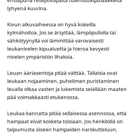
ensiapuna reseptivapaita tulehduskipulääkkeitä
lyhyenä kuurina.
Kivun alkuvaiheessa on hyvä kokeilla
kylmähoitoa. Jos se ärsyttää, lämpöpullolla tai
sähkötyynyllä voi lämmittää varovaisesti
leukanivelen kipualuetta ja hieroa kevyesti
nivelen ympäristön lihaksia.
Leuan ääriasentoja pitää välttää. Tällaisia ovat
leukaan nojaaminen, puhelimen puristaminen
leualla olkaa vasten ja lukemista selällään maaten
pää voimakkaasti etukenossa.
Leukaa kannatta pitää sellaisessa asennossa, että
hampaat eivät kosketa toisiaan. Jos henkilöllä on
taipumusta öiseen hampaiden narskutteluun,