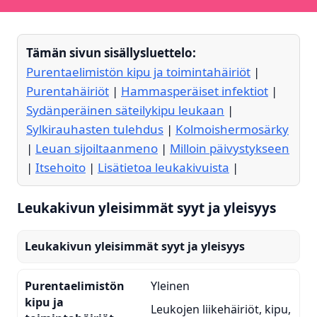
Tämän sivun sisällysluettelo:
Purentaelimistön kipu ja toimintahäiriöt
|
Purentahäiriöt
|
Hammasperäiset infektiot
|
Sydänperäinen säteilykipu leukaan
|
Sylkirauhasten tulehdus
|
Kolmoishermosärky
|
Leuan sijoiltaanmeno
|
Milloin päivystykseen
|
Itsehoito
|
Lisätietoa leukakivuista
|
Leukakivun yleisimmät syyt ja yleisyys
Leukakivun yleisimmät syyt ja yleisyys
Purentaelimistön
Yleinen
kipu ja
Leukojen liikehäiriöt, kipu,