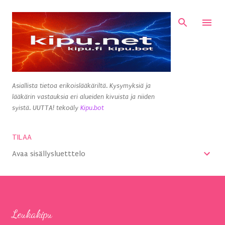
Siirry pääsisältöön
Asiallista tietoa erikoislääkäriltä. Kysymyksiä ja
lääkärin vastauksia eri alueiden kivuista ja niiden
syistä. UUTTA! tekoäly
Kipu.bot
TILAA
Avaa sisällysluetttelo
Leukakipu