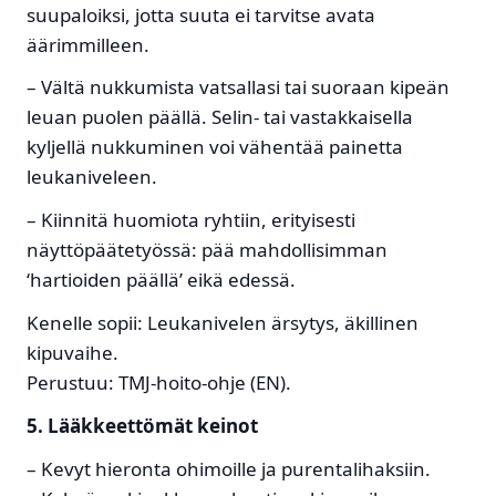
suupaloiksi, jotta suuta ei tarvitse avata
äärimmilleen.
– Vältä nukkumista vatsallasi tai suoraan kipeän
leuan puolen päällä. Selin- tai vastakkaisella
kyljellä nukkuminen voi vähentää painetta
leukaniveleen.
– Kiinnitä huomiota ryhtiin, erityisesti
näyttöpäätetyössä: pää mahdollisimman
‘hartioiden päällä’ eikä edessä.
Kenelle sopii: Leukanivelen ärsytys, äkillinen
kipuvaihe.
Perustuu: TMJ-hoito-ohje (EN).
5. Lääkkeettömät keinot
– Kevyt hieronta ohimoille ja purentalihaksiin.