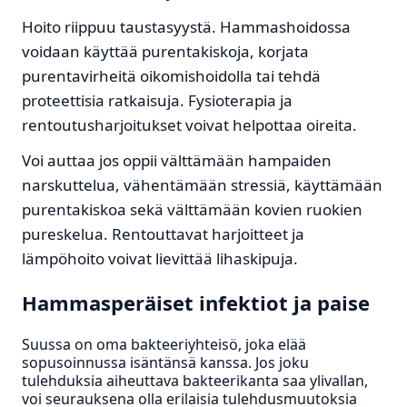
Hoito riippuu taustasyystä. Hammashoidossa
voidaan käyttää purentakiskoja, korjata
purentavirheitä oikomishoidolla tai tehdä
proteettisia ratkaisuja. Fysioterapia ja
rentoutusharjoitukset voivat helpottaa oireita.
Voi auttaa jos oppii välttämään hampaiden
narskuttelua, vähentämään stressiä, käyttämään
purentakiskoa sekä välttämään kovien ruokien
pureskelua. Rentouttavat harjoitteet ja
lämpöhoito voivat lievittää lihaskipuja.
Hammasperäiset infektiot ja paise
Suussa on oma bakteeriyhteisö, joka elää
sopusoinnussa isäntänsä kanssa. Jos joku
tulehduksia aiheuttava bakteerikanta saa ylivallan,
voi seurauksena olla erilaisia tulehdusmuutoksia