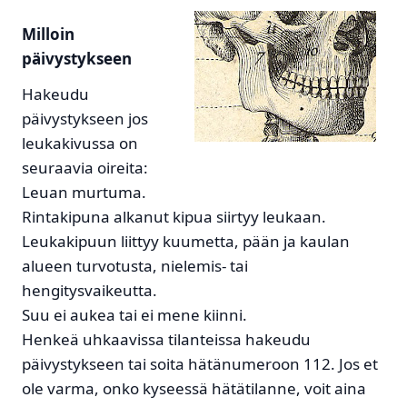
Milloin
päivystykseen
Hakeudu
päivystykseen jos
leukakivussa on
seuraavia oireita:
Leuan murtuma.
Rintakipuna alkanut kipua siirtyy leukaan.
Leukakipuun liittyy kuumetta, pään ja kaulan
alueen turvotusta, nielemis- tai
hengitysvaikeutta.
Suu ei aukea tai ei mene kiinni.
Henkeä uhkaavissa tilanteissa hakeudu
päivystykseen tai soita hätänumeroon 112. Jos et
ole varma, onko kyseessä hätätilanne, voit aina