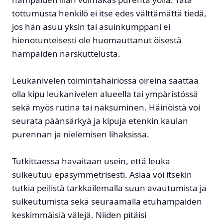
tottumusta henkilö ei itse edes välttämättä tiedä,
jos hän asuu yksin tai asuinkumppani ei
hienotunteisesti ole huomauttanut öisestä
hampaiden narskuttelusta.
Leukanivelen toimintahäiriössä oireina saattaa
olla kipu leukanivelen alueella tai ympäristössä
sekä myös rutina tai naksuminen. Häiriöistä voi
seurata päänsärkyä ja kipuja etenkin kaulan
purennan ja nielemisen lihaksissa.
Tutkittaessa havaitaan usein, että leuka
sulkeutuu epäsymmetrisesti. Asiaa voi itsekin
tutkia peilistä tarkkailemalla suun avautumista ja
sulkeutumista sekä seuraamalla etuhampaiden
keskimmäisiä välejä. Niiden pitäisi