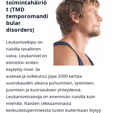
toimintahäiriö
t (TMD
temporomandi
bular
disorders)
Leukanivelkipu on
naisilla tavallinen
vaiva. Leukanivel on
elimistön eniten
käytetty nivel. Se
aukeaa ja sulkeutuu jopa 2000 kertaa
vuorokauden aikana puhumisen, syömisen,
juomisen ja kuorsauksen yhteydessä.
Leukanivelvaivoja on enemmän naisilla kuin
miehillä. Naisten vilkkaammasta
keskusteluperinteestä tuskin kuitenkaan löytyy