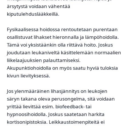
ärsytystä voidaan vähentää
kiputulehduslääkkeillä.
Fysikaalisessa hoidossa rentoutetaan purentaan
osallistuvat lihakset hieronnalla ja lämpöhoidolla.
Tämä voi yksistäänkin olla riittävä hoito. Joskus
joudutaan leukaniveltä käsittelemään normaalien
liikelaajuuksien palauttamiseksi.
Akupunktiohoidolla on myös saatu hyviä tuloksia
kivun lievityksessä.
Jos ylenmääräinen lihasjännitys on leukojen
säryn takana oleva perusongelma, sitä voidaan
yrittää lievittää esim. biofeedback- tai
hypnoosihoidolla. Joskus saatetaan harkita
kortisonipistoksia. Leikkaustoimenpiteitä ei