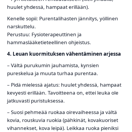
huulet yhdessä, hampaat erillään).
Kenelle sopii: Purentalihasten jännitys, yöllinen
narskuttelu.
Perustuu: Fysioterapeuttinen ja
hammaslääketieteellinen ohjeistus.
4. Leuan kuormituksen vähentäminen arjessa
– Vältä purukumin jauhamista, kynsien
pureskelua ja muuta turhaa purentaa.
– Pidä mielessä ajatus: huulet yhdessä, hampaat
kevyesti erillään. Tavoitteena on, ettei leuka ole
jatkuvasti puristuksessa.
– Suosi pehmeää ruokaa oirevaiheessa ja vältä
kovia, rouskuvia ruokia (pähkinät, kovakuoriset
vihannekset, kova leipä). Leikkaa ruoka pieniksi