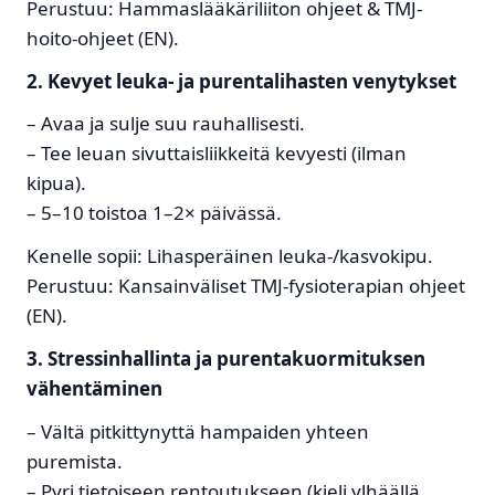
Perustuu: Hammaslääkäriliiton ohjeet & TMJ-
hoito-ohjeet (EN).
2. Kevyet leuka- ja purentalihasten venytykset
– Avaa ja sulje suu rauhallisesti.
– Tee leuan sivuttaisliikkeitä kevyesti (ilman
kipua).
– 5–10 toistoa 1–2× päivässä.
Kenelle sopii: Lihasperäinen leuka-/kasvo­kipu.
Perustuu: Kansainväliset TMJ-fysioterapian ohjeet
(EN).
3. Stressinhallinta ja purentakuormituksen
vähentäminen
– Vältä pitkittynyttä hampaiden yhteen
puremista.
– Pyri tietoiseen rentoutukseen (kieli ylhäällä,