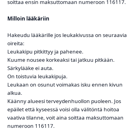
soittaa ensin maksuttomaan numeroon 116117.
Milloin lääkäriin
Hakeudu lääkärille jos leukakivussa on seuraavia
oireita:
Leukakipu pitkittyy ja pahenee.
Kuume nousee korkeaksi tai jatkuu pitkään.
Särkylääke ei auta.
On toistuvia leukakipuja.
Leukaan on osunut voimakas isku ennen kivun
alkua.
Käänny alueesi terveydenhuollon puoleen. Jos
epäilet että kyseessä voisi olla välitöntä hoitoa
vaativa tilanne, voit aina soittaa maksuttomaan
numeroon 116117.