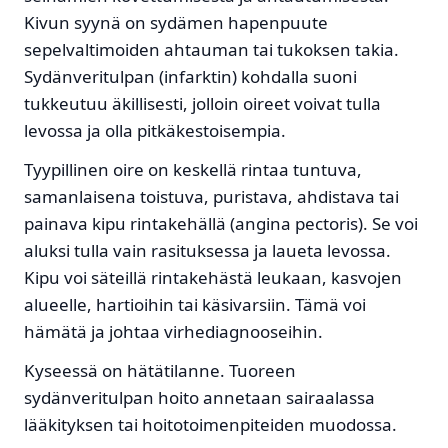
Kivun syynä on sydämen hapenpuute
sepelvaltimoiden ahtauman tai tukoksen takia.
Sydänveritulpan (infarktin) kohdalla suoni
tukkeutuu äkillisesti, jolloin oireet voivat tulla
levossa ja olla pitkäkestoisempia.
Tyypillinen oire on keskellä rintaa tuntuva,
samanlaisena toistuva, puristava, ahdistava tai
painava kipu rintakehällä (angina pectoris). Se voi
aluksi tulla vain rasituksessa ja laueta levossa.
Kipu voi säteillä rintakehästä leukaan, kasvojen
alueelle, hartioihin tai käsivarsiin. Tämä voi
hämätä ja johtaa virhediagnooseihin.
Kyseessä on hätätilanne. Tuoreen
sydänveritulpan hoito annetaan sairaalassa
lääkityksen tai hoitotoimenpiteiden muodossa.