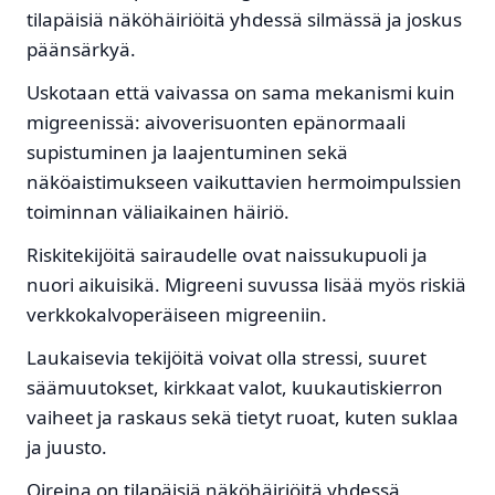
tilapäisiä näköhäiriöitä yhdessä silmässä ja joskus
päänsärkyä.
Uskotaan että vaivassa on sama mekanismi kuin
migreenissä: aivoverisuonten epänormaali
supistuminen ja laajentuminen sekä
näköaistimukseen vaikuttavien hermoimpulssien
toiminnan väliaikainen häiriö.
Riskitekijöitä sairaudelle ovat naissukupuoli ja
nuori aikuisikä. Migreeni suvussa lisää myös riskiä
verkkokalvoperäiseen migreeniin.
Laukaisevia tekijöitä voivat olla stressi, suuret
säämuutokset, kirkkaat valot, kuukautiskierron
vaiheet ja raskaus sekä tietyt ruoat, kuten suklaa
ja juusto.
Oireina on tilapäisiä näköhäiriöitä yhdessä