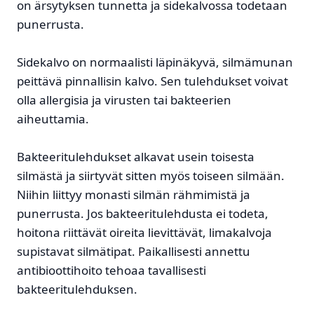
on ärsytyksen tunnetta ja sidekalvossa todetaan
punerrusta.
Sidekalvo on normaalisti läpinäkyvä, silmämunan
peittävä pinnallisin kalvo. Sen tulehdukset voivat
olla allergisia ja virusten tai bakteerien
aiheuttamia.
Bakteeritulehdukset alkavat usein toisesta
silmästä ja siirtyvät sitten myös toiseen silmään.
Niihin liittyy monasti silmän rähmimistä ja
punerrusta. Jos bakteeritulehdusta ei todeta,
hoitona riittävät oireita lievittävät, limakalvoja
supistavat silmätipat. Paikallisesti annettu
antibioottihoito tehoaa tavallisesti
bakteeritulehduksen.