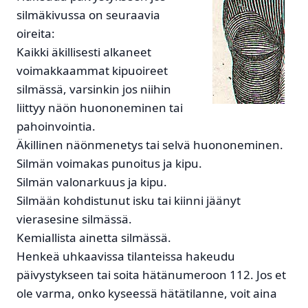
silmäkivussa on seuraavia
oireita:
Kaikki äkillisesti alkaneet
voimakkaammat kipuoireet
silmässä, varsinkin jos niihin
liittyy näön huononeminen tai
pahoinvointia.
Äkillinen näönmenetys tai selvä huononeminen.
Silmän voimakas punoitus ja kipu.
Silmän valonarkuus ja kipu.
Silmään kohdistunut isku tai kiinni jäänyt
vierasesine silmässä.
Kemiallista ainetta silmässä.
Henkeä uhkaavissa tilanteissa hakeudu
päivystykseen tai soita hätänumeroon 112. Jos et
ole varma, onko kyseessä hätätilanne, voit aina