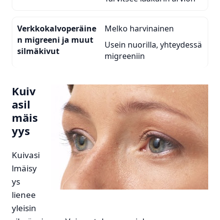
Verkkokalvoperäine
Melko harvinainen
n migreeni ja muut
Usein nuorilla, yhteydessä
silmäkivut
migreeniin
Kuiv
asil
mäis
yys
Kuivasi
lmäisy
ys
lienee
yleisin