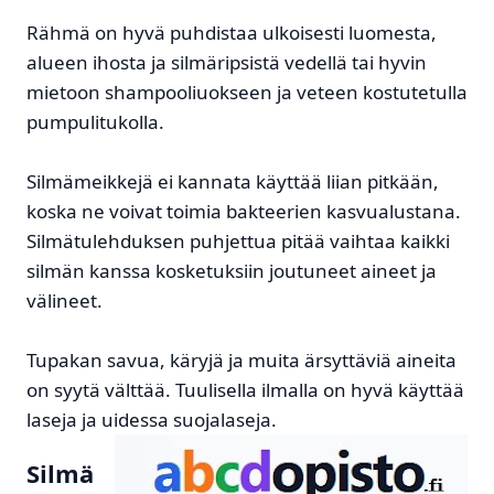
Rähmä on hyvä puhdistaa ulkoisesti luomesta,
alueen ihosta ja silmäripsistä vedellä tai hyvin
mietoon shampooliuokseen ja veteen kostutetulla
pumpulitukolla.
Silmämeikkejä ei kannata käyttää liian pitkään,
koska ne voivat toimia bakteerien kasvualustana.
Silmätulehduksen puhjettua pitää vaihtaa kaikki
silmän kanssa kosketuksiin joutuneet aineet ja
välineet.
Tupakan savua, käryjä ja muita ärsyttäviä aineita
on syytä välttää. Tuulisella ilmalla on hyvä käyttää
laseja ja uidessa suojalaseja.
Silmä