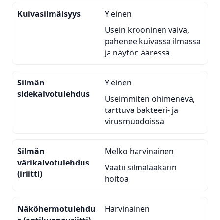
Kuivasilmäisyys
Yleinen
Usein krooninen vaiva,
pahenee kuivassa ilmassa
ja näytön ääressä
Silmän
Yleinen
sidekalvotulehdus
Useimmiten ohimenevä,
tarttuva bakteeri- ja
virusmuodoissa
Silmän
Melko harvinainen
värikalvotulehdus
Vaatii silmälääkärin
(iriitti)
hoitoa
Näköhermotulehdu
Harvinainen
s (optikusneuriitti)