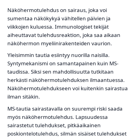
Näköhermotulehdus on sairaus, joka voi
sumentaa näkökykyä vähitellen päivien ja
viikkojen kuluessa. Immunologiset tekijät
aiheuttavat tulehdusreaktion, joka saa aikaan
näköhermon myeliinirakenteiden vaurion.
Yleisimmin tautia esiintyy nuorilla naisilla.
Syntymekanismi on samantapainen kuin MS-
taudissa. Siksi sen mahdollisuutta tutkitaan
herkästi näköhermotulehduksen ilmaantuessa.
Näköhermotulehdukseen voi kuitenkin sairastua
ilman sitäkin.
MS-tautia sairastavalla on suurempi riski saada
myös näköhermotulehdus. Lapsuudessa
sairastetut tulehdukset, pitkäaikainen
poskiontelotulehdus, silmän sisäiset tulehdukset