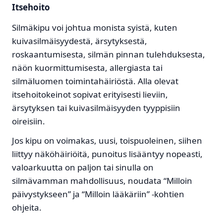
Itsehoito
Silmäkipu voi johtua monista syistä, kuten
kuivasilmäisyydestä, ärsytyksestä,
roskaantumisesta, silmän pinnan tulehduksesta,
näön kuormittumisesta, allergiasta tai
silmäluomen toimintahäiriöstä. Alla olevat
itsehoitokeinot sopivat erityisesti lieviin,
ärsytyksen tai kuivasilmäisyyden tyyppisiin
oireisiin.
Jos kipu on voimakas, uusi, toispuoleinen, siihen
liittyy näköhäiriöitä, punoitus lisääntyy nopeasti,
valoarkuutta on paljon tai sinulla on
silmävamman mahdollisuus, noudata “Milloin
päivystykseen” ja “Milloin lääkäriin” -kohtien
ohjeita.