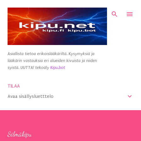
Siirry pääsisältöön
Asiallista tietoa erikoislääkäriltä. Kysymyksiä ja
lääkärin vastauksia eri alueiden kivuista ja niiden
syistä. UUTTA! tekoäly
Kipu.bot
TILAA
Avaa sisällysluetttelo
Silmäkipu