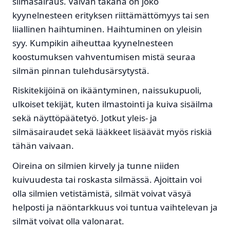
silmäsairaus. Vaivan takana on joko
kyynelnesteen erityksen riittämättömyys tai sen
liiallinen haihtuminen. Haihtuminen on yleisin
syy. Kumpikin aiheuttaa kyynelnesteen
koostumuksen vahventumisen mistä seuraa
silmän pinnan tulehdusärsytystä.
Riskitekijöinä on ikääntyminen, naissukupuoli,
ulkoiset tekijät, kuten ilmastointi ja kuiva sisäilma
sekä näyttöpäätetyö. Jotkut yleis- ja
silmäsairaudet sekä lääkkeet lisäävät myös riskiä
tähän vaivaan.
Oireina on silmien kirvely ja tunne niiden
kuivuudesta tai roskasta silmässä. Ajoittain voi
olla silmien vetistämistä, silmät voivat väsyä
helposti ja näöntarkkuus voi tuntua vaihtelevan ja
silmät voivat olla valonarat.