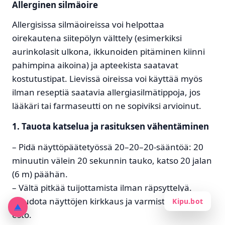
Allerginen silmäoire
Allergisissa silmäoireissa voi helpottaa
oirekautena siitepölyn välttely (esimerkiksi
aurinkolasit ulkona, ikkunoiden pitäminen kiinni
pahimpina aikoina) ja apteekista saatavat
kostutustipat. Lievissä oireissa voi käyttää myös
ilman reseptiä saatavia allergiasilmätippoja, jos
lääkäri tai farmaseutti on ne sopiviksi arvioinut.
1. Tauota katselua ja rasituksen vähentäminen
– Pidä näyttöpäätetyössä
20–20–20-sääntöä
: 20
minuutin välein 20 sekunnin tauko, katso 20 jalan
(6 m) päähän.
– Vältä pitkää tuijottamista ilman räpsyttelyä.
– Pudota näyttöjen kirkkaus ja varmista häikäisyn
Kipu.bot
▲
esto.