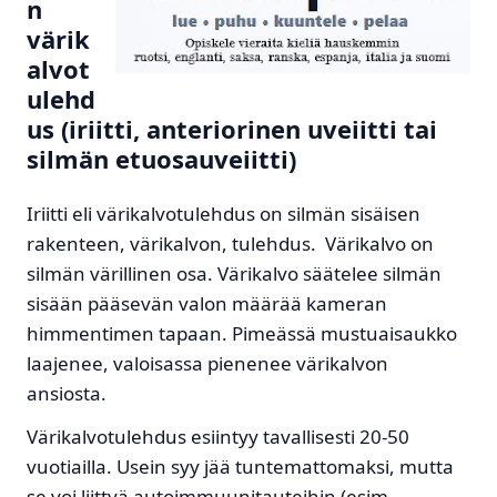
n
värik
alvot
ulehd
us (iriitti, anteriorinen uveiitti tai
silmän etuosauveiitti)
Iriitti eli värikalvotulehdus on silmän sisäisen
rakenteen, värikalvon, tulehdus. Värikalvo on
silmän värillinen osa. Värikalvo säätelee silmän
sisään pääsevän valon määrää kameran
himmentimen tapaan. Pimeässä mustuaisaukko
laajenee, valoisassa pienenee värikalvon
ansiosta.
Värikalvotulehdus esiintyy tavallisesti 20-50
vuotiailla. Usein syy jää tuntemattomaksi, mutta
se voi liittyä autoimmuunitauteihin (esim.