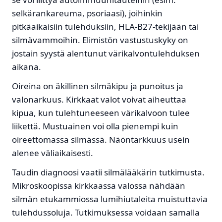
selkärankareuma, psoriaasi), joihinkin
pitkäaikaisiin tulehduksiin, HLA-B27-tekijään tai
silmävammoihin. Elimistön vastustuskyky on
jostain syystä alentunut värikalvontulehduksen
aikana.
Oireina on äkillinen silmäkipu ja punoitus ja
valonarkuus. Kirkkaat valot voivat aiheuttaa
kipua, kun tulehtuneeseen värikalvoon tulee
liikettä. Mustuainen voi olla pienempi kuin
oireettomassa silmässä. Näöntarkkuus usein
alenee väliaikaisesti.
Taudin diagnoosi vaatii silmälääkärin tutkimusta.
Mikroskoopissa kirkkaassa valossa nähdään
silmän etukammiossa lumihiutaleita muistuttavia
tulehdussoluja. Tutkimuksessa voidaan samalla