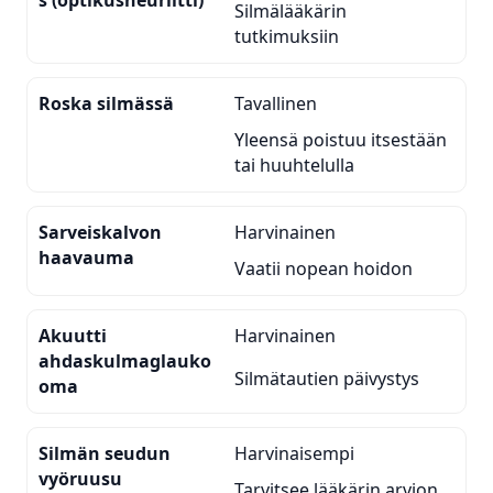
Silmälääkärin
tutkimuksiin
Roska silmässä
Tavallinen
Yleensä poistuu itsestään
tai huuhtelulla
Sarveiskalvon
Harvinainen
haavauma
Vaatii nopean hoidon
Akuutti
Harvinainen
ahdaskulmaglauko
Silmätautien päivystys
oma
Silmän seudun
Harvinaisempi
vyöruusu
Tarvitsee lääkärin arvion