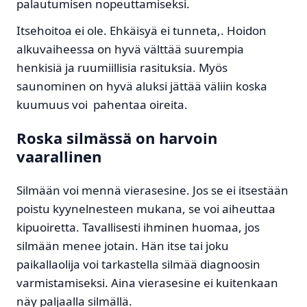
palautumisen nopeuttamiseksi.
Itsehoitoa ei ole. Ehkäisyä ei tunneta,. Hoidon
alkuvaiheessa on hyvä välttää suurempia
henkisiä ja ruumiillisia rasituksia. Myös
saunominen on hyvä aluksi jättää väliin koska
kuumuus voi pahentaa oireita.
Roska silmässä on harvoin
vaarallinen
Silmään voi mennä vierasesine. Jos se ei itsestään
poistu kyynelnesteen mukana, se voi aiheuttaa
kipuoiretta. Tavallisesti ihminen huomaa, jos
silmään menee jotain. Hän itse tai joku
paikallaolija voi tarkastella silmää diagnoosin
varmistamiseksi. Aina vierasesine ei kuitenkaan
näy paljaalla silmällä.