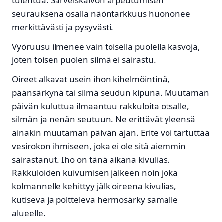
tulehtua. Sarveiskalvon arpeutumisen
seurauksena osalla näöntarkkuus huononee
merkittävästi ja pysyvästi.
Vyöruusu ilmenee vain toisella puolella kasvoja,
joten toisen puolen silmä ei sairastu.
Oireet alkavat usein ihon kihelmöintinä,
päänsärkynä tai silmä seudun kipuna. Muutaman
päivän kuluttua ilmaantuu rakkuloita otsalle,
silmän ja nenän seutuun. Ne erittävät yleensä
ainakin muutaman päivän ajan. Erite voi tartuttaa
vesirokon ihmiseen, joka ei ole sitä aiemmin
sairastanut. Iho on tänä aikana kivulias.
Rakkuloiden kuivumisen jälkeen noin joka
kolmannelle kehittyy jälkioireena kivulias,
kutiseva ja poltteleva hermosärky samalle
alueelle.