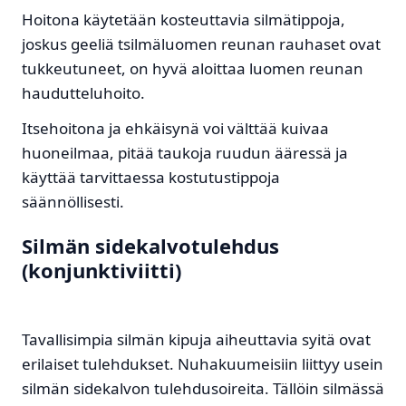
Hoitona käytetään kosteuttavia silmätippoja,
joskus geeliä tsilmäluomen reunan rauhaset ovat
tukkeutuneet, on hyvä aloittaa luomen reunan
haudutteluhoito.
Itsehoitona ja ehkäisynä voi välttää kuivaa
huoneilmaa, pitää taukoja ruudun ääressä ja
käyttää tarvittaessa kostutustippoja
säännöllisesti.
Silmän sidekalvotulehdus
(konjunktiviitti)
Tavallisimpia silmän kipuja aiheuttavia syitä ovat
erilaiset tulehdukset. Nuhakuumeisiin liittyy usein
silmän sidekalvon tulehdusoireita. Tällöin silmässä