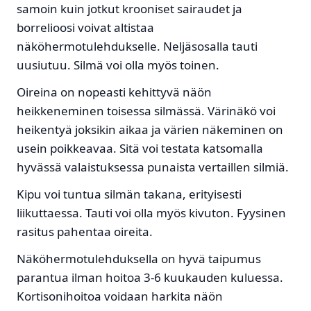
samoin kuin jotkut krooniset sairaudet ja
borrelioosi voivat altistaa
näköhermotulehdukselle. Neljäsosalla tauti
uusiutuu. Silmä voi olla myös toinen.
Oireina on nopeasti kehittyvä näön
heikkeneminen toisessa silmässä. Värinäkö voi
heikentyä joksikin aikaa ja värien näkeminen on
usein poikkeavaa. Sitä voi testata katsomalla
hyvässä valaistuksessa punaista vertaillen silmiä.
Kipu voi tuntua silmän takana, erityisesti
liikuttaessa. Tauti voi olla myös kivuton. Fyysinen
rasitus pahentaa oireita.
Näköhermotulehduksella on hyvä taipumus
parantua ilman hoitoa 3-6 kuukauden kuluessa.
Kortisonihoitoa voidaan harkita näön