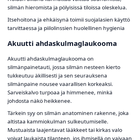
silmän hieromista ja pölyisissä tiloissa oleskelua.
Itsehoitona ja ehkäisynä toimii suojalasien käyttö
tarvittaessa ja piilolinssien huolellinen hygienia
Akuutti ahdaskulmaglaukooma
Akuutti ahdaskulmaglaukooma on
silmänpainetauti, jossa silmän nesteen kierto
tukkeutuu äkillisesti ja sen seurauksena
silmänpaine nousee vaarallisen korkeaksi.
Sarveiskalvo turpoaa ja himmenee, minkä
johdosta näkö heikkenee.
Tärkein syy on silmän anatominen rakenne, joka
altistaa kammiokulman sulkeutumiselle.
Mustuaista laajentavat lääkkeet tai kirkas valo
voivat laukaista tilanteen, jos ihmisellä on vaivaan