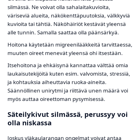
silmässä. Ne voivat olla sahalaitakuvioita,
väriseviä alueita, näkökenttäpuutoksia, välkkyviä
kuvioita tai tähtiä. Näköhäiriöt kestävät yleensä
alle tunnin. Samalla saattaa olla päänsärkyä.
Hoitona käytetään migreenilääkkeitä tarvittaessa,
muuten oireet menevät yleensä ohi itsestään.
Itsehoitona ja ehkäisynä kannattaa välttää omia
laukaisutekijöitä kuten esim. valvomista, stressiä,
ja kohtauksia aiheuttavia ruoka-aineita.
Säännöllinen unirytmi ja riittävä unen määrä voi
myös auttaa oireettoman pysymisessä.
Säteilykivut silmässä, perussyy voi
olla niskassa
Joskus yläkaularangan ongelmat voivat antaa