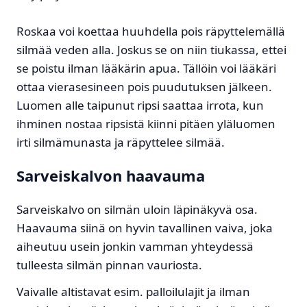
Roskaa voi koettaa huuhdella pois räpyttelemällä
silmää veden alla. Joskus se on niin tiukassa, ettei
se poistu ilman lääkärin apua. Tällöin voi lääkäri
ottaa vierasesineen pois puudutuksen jälkeen.
Luomen alle taipunut ripsi saattaa irrota, kun
ihminen nostaa ripsistä kiinni pitäen yläluomen
irti silmämunasta ja räpyttelee silmää.
Sarveiskalvon haavauma
Sarveiskalvo on silmän uloin läpinäkyvä osa.
Haavauma siinä on hyvin tavallinen vaiva, joka
aiheutuu usein jonkin vamman yhteydessä
tulleesta silmän pinnan vauriosta.
Vaivalle altistavat esim. palloilulajit ja ilman