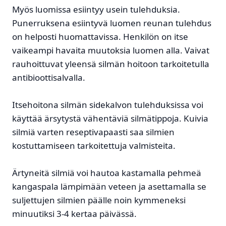
Myös luomissa esiintyy usein tulehduksia.
Punerruksena esiintyvä luomen reunan tulehdus
on helposti huomattavissa. Henkilön on itse
vaikeampi havaita muutoksia luomen alla. Vaivat
rauhoittuvat yleensä silmän hoitoon tarkoitetulla
antibioottisalvalla.
Itsehoitona silmän sidekalvon tulehduksissa voi
käyttää ärsytystä vähentäviä silmätippoja. Kuivia
silmiä varten reseptivapaasti saa silmien
kostuttamiseen tarkoitettuja valmisteita.
Ärtyneitä silmiä voi hautoa kastamalla pehmeä
kangaspala lämpimään veteen ja asettamalla se
suljettujen silmien päälle noin kymmeneksi
minuutiksi 3-4 kertaa päivässä.