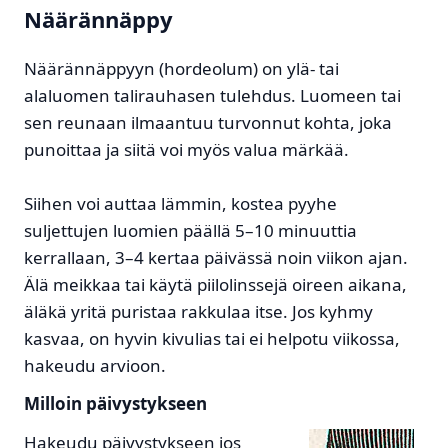
Näärännäppy
Näärännäppyyn (hordeolum) on ylä- tai
alaluomen talirauhasen tulehdus. Luomeen tai
sen reunaan ilmaantuu turvonnut kohta, joka
punoittaa ja siitä voi myös valua märkää.
Siihen voi auttaa lämmin, kostea pyyhe
suljettujen luomien päällä 5–10 minuuttia
kerrallaan, 3–4 kertaa päivässä noin viikon ajan.
Älä meikkaa tai käytä piilolinssejä oireen aikana,
äläkä yritä puristaa rakkulaa itse. Jos kyhmy
kasvaa, on hyvin kivulias tai ei helpotu viikossa,
hakeudu arvioon.
Milloin päivystykseen
Hakeudu päivystykseen jos