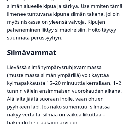
silmän alueelle kipua ja särkyä. Useimmiten tämä
ilmenee tuntuvana kipuna silmän takana, jolloin
myös niskassa on yleensä vaivoja. Kipujen
paheneminen liittyy silmäoireisiin. Hoito täytyy
suunnata perussyyhyn.
Silmävammat
Lievässä silmänympärysruhjevammassa
(mustelmassa silmän ympärillä) voit käyttää
kylmäpakkausta 15–20 minuuttia kerrallaan, 1–2
tunnin välein ensimmäisen vuorokauden aikana.
Älä laita jäätä suoraan iholle, vaan ohuen
pyyhkeen läpi. Jos näkö sumentuu, silmässä
näkyy verta tai silmää on vaikea liikuttaa –
hakeudu heti lääkärin arvioon.