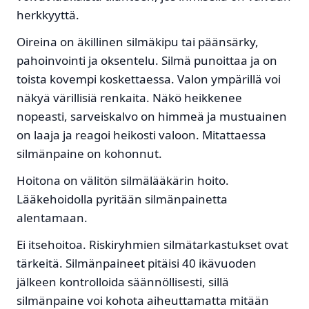
herkkyyttä.
Oireina on äkillinen silmäkipu tai päänsärky,
pahoinvointi ja oksentelu. Silmä punoittaa ja on
toista kovempi koskettaessa. Valon ympärillä voi
näkyä värillisiä renkaita. Näkö heikkenee
nopeasti, sarveiskalvo on himmeä ja mustuainen
on laaja ja reagoi heikosti valoon. Mitattaessa
silmänpaine on kohonnut.
Hoitona on välitön silmälääkärin hoito.
Lääkehoidolla pyritään silmänpainetta
alentamaan.
Ei itsehoitoa. Riskiryhmien silmätarkastukset ovat
tärkeitä. Silmänpaineet pitäisi 40 ikävuoden
jälkeen kontrolloida säännöllisesti, sillä
silmänpaine voi kohota aiheuttamatta mitään