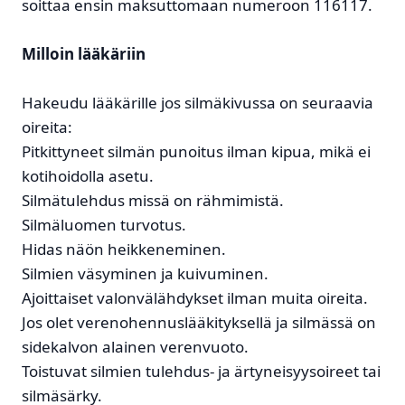
soittaa ensin maksuttomaan numeroon 116117.
Milloin lääkäriin
Hakeudu lääkärille jos silmäkivussa on seuraavia
oireita:
Pitkittyneet silmän punoitus ilman kipua, mikä ei
kotihoidolla asetu.
Silmätulehdus missä on rähmimistä.
Silmäluomen turvotus.
Hidas näön heikkeneminen.
Silmien väsyminen ja kuivuminen.
Ajoittaiset valonvälähdykset ilman muita oireita.
Jos olet verenohennuslääkityksellä ja silmässä on
sidekalvon alainen verenvuoto.
Toistuvat silmien tulehdus- ja ärtyneisyysoireet tai
silmäsärky.