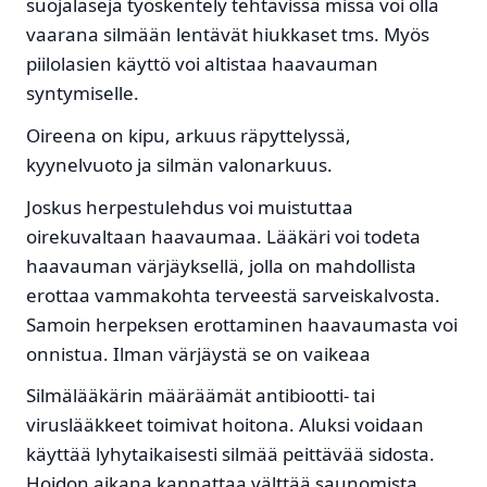
suojalaseja työskentely tehtävissä missä voi olla
vaarana silmään lentävät hiukkaset tms. Myös
piilolasien käyttö voi altistaa haavauman
syntymiselle.
Oireena on kipu, arkuus räpyttelyssä,
kyynelvuoto ja silmän valonarkuus.
Joskus herpestulehdus voi muistuttaa
oirekuvaltaan haavaumaa. Lääkäri voi todeta
haavauman värjäyksellä, jolla on mahdollista
erottaa vammakohta terveestä sarveiskalvosta.
Samoin herpeksen erottaminen haavaumasta voi
onnistua. Ilman värjäystä se on vaikeaa
Silmälääkärin määräämät antibiootti- tai
viruslääkkeet toimivat hoitona. Aluksi voidaan
käyttää lyhytaikaisesti silmää peittävää sidosta.
Hoidon aikana kannattaa välttää saunomista,