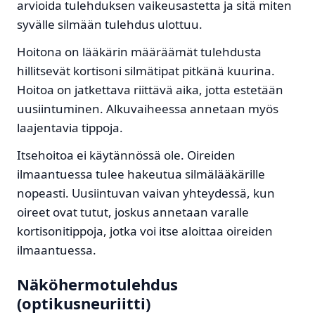
arvioida tulehduksen vaikeusastetta ja sitä miten
syvälle silmään tulehdus ulottuu.
Hoitona on lääkärin määräämät tulehdusta
hillitsevät kortisoni silmätipat pitkänä kuurina.
Hoitoa on jatkettava riittävä aika, jotta estetään
uusiintuminen. Alkuvaiheessa annetaan myös
laajentavia tippoja.
Itsehoitoa ei käytännössä ole. Oireiden
ilmaantuessa tulee hakeutua silmälääkärille
nopeasti. Uusiintuvan vaivan yhteydessä, kun
oireet ovat tutut, joskus annetaan varalle
kortisonitippoja, jotka voi itse aloittaa oireiden
ilmaantuessa.
Näköhermotulehdus
(optikusneuriitti)