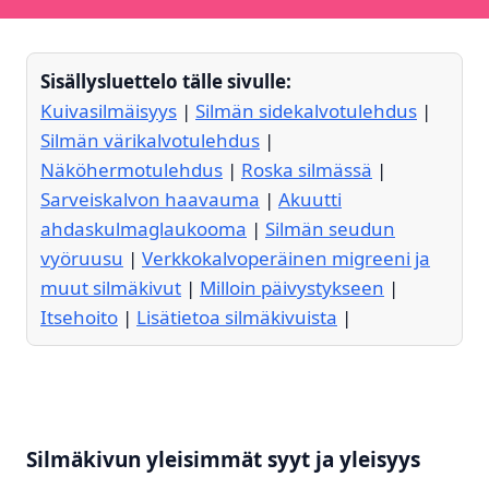
Sisällysluettelo tälle sivulle:
Kuivasilmäisyys
|
Silmän sidekalvotulehdus
|
Silmän värikalvotulehdus
|
Näköhermotulehdus
|
Roska silmässä
|
Sarveiskalvon haavauma
|
Akuutti
ahdaskulmaglaukooma
|
Silmän seudun
vyöruusu
|
Verkkokalvoperäinen migreeni ja
muut silmäkivut
|
Milloin päivystykseen
|
Itsehoito
|
Lisätietoa silmäkivuista
|
Silmäkivun yleisimmät syyt ja yleisyys