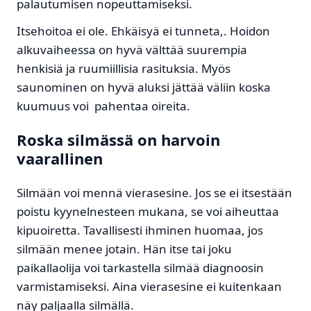
palautumisen nopeuttamiseksi.
Itsehoitoa ei ole. Ehkäisyä ei tunneta,. Hoidon
alkuvaiheessa on hyvä välttää suurempia
henkisiä ja ruumiillisia rasituksia. Myös
saunominen on hyvä aluksi jättää väliin koska
kuumuus voi pahentaa oireita.
Roska silmässä on harvoin
vaarallinen
Silmään voi mennä vierasesine. Jos se ei itsestään
poistu kyynelnesteen mukana, se voi aiheuttaa
kipuoiretta. Tavallisesti ihminen huomaa, jos
silmään menee jotain. Hän itse tai joku
paikallaolija voi tarkastella silmää diagnoosin
varmistamiseksi. Aina vierasesine ei kuitenkaan
näy paljaalla silmällä.