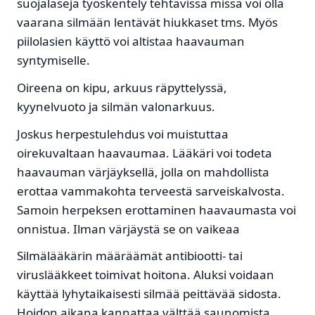
suojalaseja työskentely tehtävissä missä voi olla
vaarana silmään lentävät hiukkaset tms. Myös
piilolasien käyttö voi altistaa haavauman
syntymiselle.
Oireena on kipu, arkuus räpyttelyssä,
kyynelvuoto ja silmän valonarkuus.
Joskus herpestulehdus voi muistuttaa
oirekuvaltaan haavaumaa. Lääkäri voi todeta
haavauman värjäyksellä, jolla on mahdollista
erottaa vammakohta terveestä sarveiskalvosta.
Samoin herpeksen erottaminen haavaumasta voi
onnistua. Ilman värjäystä se on vaikeaa
Silmälääkärin määräämät antibiootti- tai
viruslääkkeet toimivat hoitona. Aluksi voidaan
käyttää lyhytaikaisesti silmää peittävää sidosta.
Hoidon aikana kannattaa välttää saunomista,