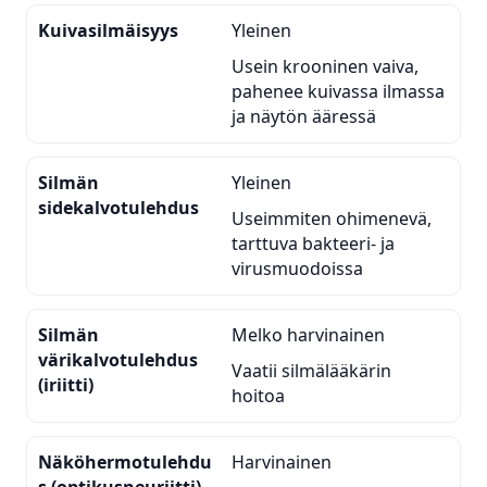
Kuivasilmäisyys
Yleinen
Usein krooninen vaiva,
pahenee kuivassa ilmassa
ja näytön ääressä
Silmän
Yleinen
sidekalvotulehdus
Useimmiten ohimenevä,
tarttuva bakteeri- ja
virusmuodoissa
Silmän
Melko harvinainen
värikalvotulehdus
Vaatii silmälääkärin
(iriitti)
hoitoa
Näköhermotulehdu
Harvinainen
s (optikusneuriitti)