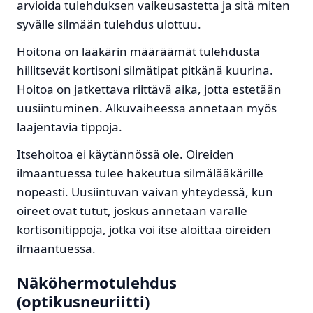
arvioida tulehduksen vaikeusastetta ja sitä miten
syvälle silmään tulehdus ulottuu.
Hoitona on lääkärin määräämät tulehdusta
hillitsevät kortisoni silmätipat pitkänä kuurina.
Hoitoa on jatkettava riittävä aika, jotta estetään
uusiintuminen. Alkuvaiheessa annetaan myös
laajentavia tippoja.
Itsehoitoa ei käytännössä ole. Oireiden
ilmaantuessa tulee hakeutua silmälääkärille
nopeasti. Uusiintuvan vaivan yhteydessä, kun
oireet ovat tutut, joskus annetaan varalle
kortisonitippoja, jotka voi itse aloittaa oireiden
ilmaantuessa.
Näköhermotulehdus
(optikusneuriitti)