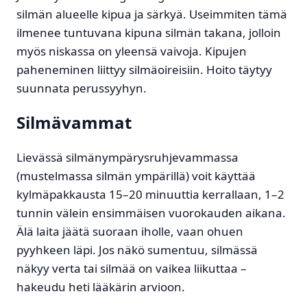
silmän alueelle kipua ja särkyä. Useimmiten tämä
ilmenee tuntuvana kipuna silmän takana, jolloin
myös niskassa on yleensä vaivoja. Kipujen
paheneminen liittyy silmäoireisiin. Hoito täytyy
suunnata perussyyhyn.
Silmävammat
Lievässä silmänympärysruhjevammassa
(mustelmassa silmän ympärillä) voit käyttää
kylmäpakkausta 15–20 minuuttia kerrallaan, 1–2
tunnin välein ensimmäisen vuorokauden aikana.
Älä laita jäätä suoraan iholle, vaan ohuen
pyyhkeen läpi. Jos näkö sumentuu, silmässä
näkyy verta tai silmää on vaikea liikuttaa –
hakeudu heti lääkärin arvioon.