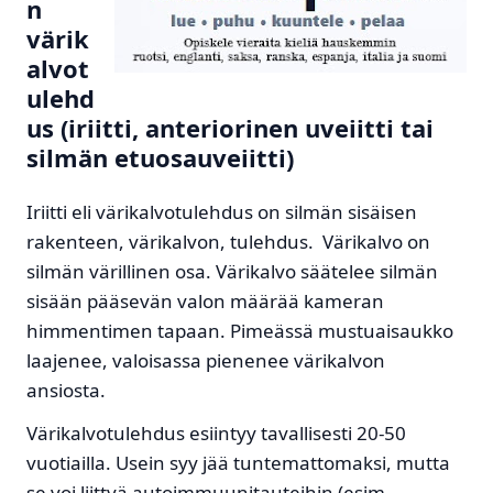
n
värik
alvot
ulehd
us (iriitti, anteriorinen uveiitti tai
silmän etuosauveiitti)
Iriitti eli värikalvotulehdus on silmän sisäisen
rakenteen, värikalvon, tulehdus. Värikalvo on
silmän värillinen osa. Värikalvo säätelee silmän
sisään pääsevän valon määrää kameran
himmentimen tapaan. Pimeässä mustuaisaukko
laajenee, valoisassa pienenee värikalvon
ansiosta.
Värikalvotulehdus esiintyy tavallisesti 20-50
vuotiailla. Usein syy jää tuntemattomaksi, mutta
se voi liittyä autoimmuunitauteihin (esim.