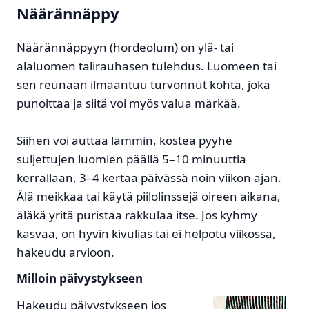
Näärännäppy
Näärännäppyyn (hordeolum) on ylä- tai
alaluomen talirauhasen tulehdus. Luomeen tai
sen reunaan ilmaantuu turvonnut kohta, joka
punoittaa ja siitä voi myös valua märkää.
Siihen voi auttaa lämmin, kostea pyyhe
suljettujen luomien päällä 5–10 minuuttia
kerrallaan, 3–4 kertaa päivässä noin viikon ajan.
Älä meikkaa tai käytä piilolinssejä oireen aikana,
äläkä yritä puristaa rakkulaa itse. Jos kyhmy
kasvaa, on hyvin kivulias tai ei helpotu viikossa,
hakeudu arvioon.
Milloin päivystykseen
Hakeudu päivystykseen jos