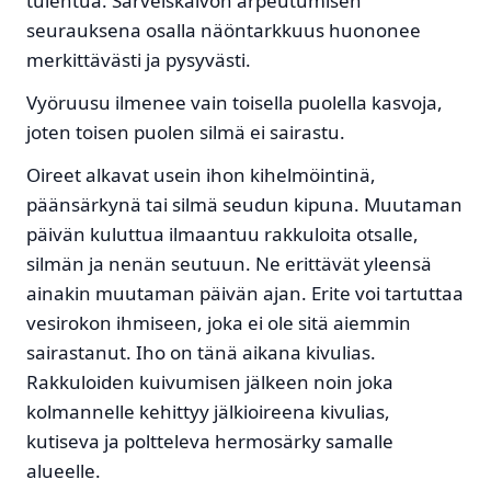
tulehtua. Sarveiskalvon arpeutumisen
seurauksena osalla näöntarkkuus huononee
merkittävästi ja pysyvästi.
Vyöruusu ilmenee vain toisella puolella kasvoja,
joten toisen puolen silmä ei sairastu.
Oireet alkavat usein ihon kihelmöintinä,
päänsärkynä tai silmä seudun kipuna. Muutaman
päivän kuluttua ilmaantuu rakkuloita otsalle,
silmän ja nenän seutuun. Ne erittävät yleensä
ainakin muutaman päivän ajan. Erite voi tartuttaa
vesirokon ihmiseen, joka ei ole sitä aiemmin
sairastanut. Iho on tänä aikana kivulias.
Rakkuloiden kuivumisen jälkeen noin joka
kolmannelle kehittyy jälkioireena kivulias,
kutiseva ja poltteleva hermosärky samalle
alueelle.