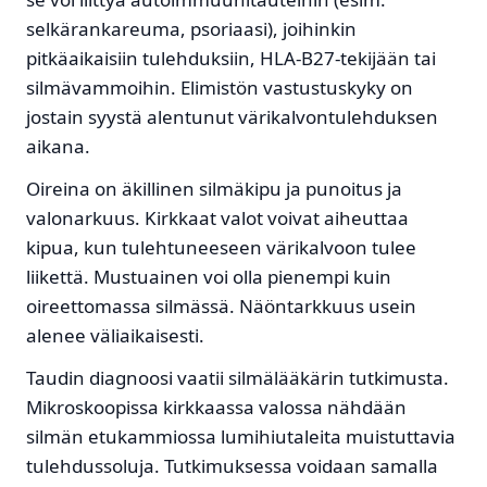
selkärankareuma, psoriaasi), joihinkin
pitkäaikaisiin tulehduksiin, HLA-B27-tekijään tai
silmävammoihin. Elimistön vastustuskyky on
jostain syystä alentunut värikalvontulehduksen
aikana.
Oireina on äkillinen silmäkipu ja punoitus ja
valonarkuus. Kirkkaat valot voivat aiheuttaa
kipua, kun tulehtuneeseen värikalvoon tulee
liikettä. Mustuainen voi olla pienempi kuin
oireettomassa silmässä. Näöntarkkuus usein
alenee väliaikaisesti.
Taudin diagnoosi vaatii silmälääkärin tutkimusta.
Mikroskoopissa kirkkaassa valossa nähdään
silmän etukammiossa lumihiutaleita muistuttavia
tulehdussoluja. Tutkimuksessa voidaan samalla