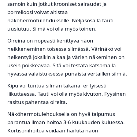
samoin kuin jotkut krooniset sairaudet ja
borrelioosi voivat altistaa
näköhermotulehdukselle. Neljäsosalla tauti
uusiutuu. Silmä voi olla myös toinen.
Oireina on nopeasti kehittyvä näön
heikkeneminen toisessa silmässä. Värinäkö voi
heikentyä joksikin aikaa ja värien näkeminen on
usein poikkeavaa. Sitä voi testata katsomalla
hyvässä valaistuksessa punaista vertaillen silmiä.
Kipu voi tuntua silmän takana, erityisesti
liikuttaessa. Tauti voi olla myös kivuton. Fyysinen
rasitus pahentaa oireita.
Näköhermotulehduksella on hyvä taipumus
parantua ilman hoitoa 3-6 kuukauden kuluessa.
Kortisonihoitoa voidaan harkita näön