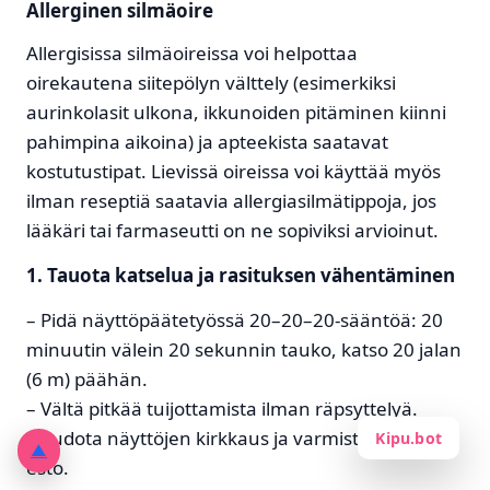
Allerginen silmäoire
Allergisissa silmäoireissa voi helpottaa
oirekautena siitepölyn välttely (esimerkiksi
aurinkolasit ulkona, ikkunoiden pitäminen kiinni
pahimpina aikoina) ja apteekista saatavat
kostutustipat. Lievissä oireissa voi käyttää myös
ilman reseptiä saatavia allergiasilmätippoja, jos
lääkäri tai farmaseutti on ne sopiviksi arvioinut.
1. Tauota katselua ja rasituksen vähentäminen
– Pidä näyttöpäätetyössä
20–20–20-sääntöä
: 20
minuutin välein 20 sekunnin tauko, katso 20 jalan
(6 m) päähän.
– Vältä pitkää tuijottamista ilman räpsyttelyä.
– Pudota näyttöjen kirkkaus ja varmista häikäisyn
Kipu.bot
▲
esto.