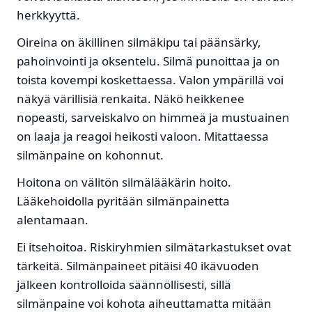
herkkyyttä.
Oireina on äkillinen silmäkipu tai päänsärky,
pahoinvointi ja oksentelu. Silmä punoittaa ja on
toista kovempi koskettaessa. Valon ympärillä voi
näkyä värillisiä renkaita. Näkö heikkenee
nopeasti, sarveiskalvo on himmeä ja mustuainen
on laaja ja reagoi heikosti valoon. Mitattaessa
silmänpaine on kohonnut.
Hoitona on välitön silmälääkärin hoito.
Lääkehoidolla pyritään silmänpainetta
alentamaan.
Ei itsehoitoa. Riskiryhmien silmätarkastukset ovat
tärkeitä. Silmänpaineet pitäisi 40 ikävuoden
jälkeen kontrolloida säännöllisesti, sillä
silmänpaine voi kohota aiheuttamatta mitään