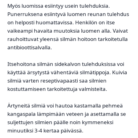
Myös luomissa esiintyy usein tulehduksia.
Punerruksena esiintyvä luomen reunan tulehdus
on helposti huomattavissa. Henkilön on itse
vaikeampi havaita muutoksia luomen alla. Vaivat
rauhoittuvat yleensä silmän hoitoon tarkoitetulla
antibioottisalvalla.
Itsehoitona silmän sidekalvon tulehduksissa voi
käyttää ärsytystä vähentäviä silmätippoja. Kuivia
silmiä varten reseptivapaasti saa silmien
kostuttamiseen tarkoitettuja valmisteita.
Ärtyneitä silmiä voi hautoa kastamalla pehmeä
kangaspala lämpimään veteen ja asettamalla se
suljettujen silmien päälle noin kymmeneksi
minuutiksi 3-4 kertaa päivässä.