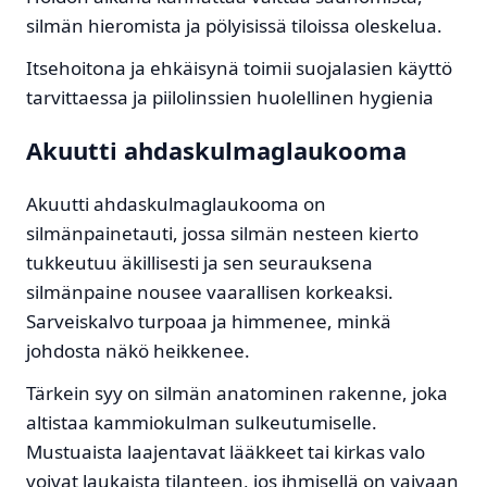
silmän hieromista ja pölyisissä tiloissa oleskelua.
Itsehoitona ja ehkäisynä toimii suojalasien käyttö
tarvittaessa ja piilolinssien huolellinen hygienia
Akuutti ahdaskulmaglaukooma
Akuutti ahdaskulmaglaukooma on
silmänpainetauti, jossa silmän nesteen kierto
tukkeutuu äkillisesti ja sen seurauksena
silmänpaine nousee vaarallisen korkeaksi.
Sarveiskalvo turpoaa ja himmenee, minkä
johdosta näkö heikkenee.
Tärkein syy on silmän anatominen rakenne, joka
altistaa kammiokulman sulkeutumiselle.
Mustuaista laajentavat lääkkeet tai kirkas valo
voivat laukaista tilanteen, jos ihmisellä on vaivaan