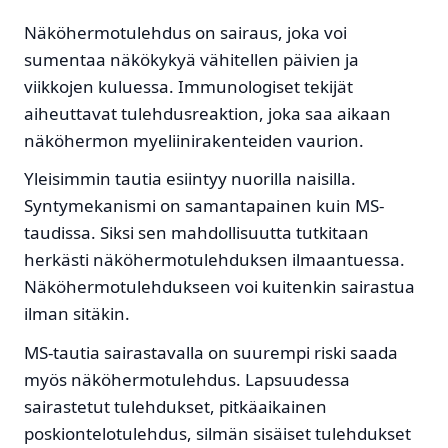
Näköhermotulehdus on sairaus, joka voi
sumentaa näkökykyä vähitellen päivien ja
viikkojen kuluessa. Immunologiset tekijät
aiheuttavat tulehdusreaktion, joka saa aikaan
näköhermon myeliinirakenteiden vaurion.
Yleisimmin tautia esiintyy nuorilla naisilla.
Syntymekanismi on samantapainen kuin MS-
taudissa. Siksi sen mahdollisuutta tutkitaan
herkästi näköhermotulehduksen ilmaantuessa.
Näköhermotulehdukseen voi kuitenkin sairastua
ilman sitäkin.
MS-tautia sairastavalla on suurempi riski saada
myös näköhermotulehdus. Lapsuudessa
sairastetut tulehdukset, pitkäaikainen
poskiontelotulehdus, silmän sisäiset tulehdukset