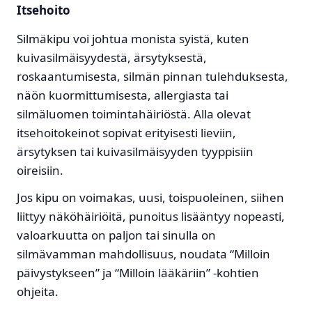
Itsehoito
Silmäkipu voi johtua monista syistä, kuten
kuivasilmäisyydestä, ärsytyksestä,
roskaantumisesta, silmän pinnan tulehduksesta,
näön kuormittumisesta, allergiasta tai
silmäluomen toimintahäiriöstä. Alla olevat
itsehoitokeinot sopivat erityisesti lieviin,
ärsytyksen tai kuivasilmäisyyden tyyppisiin
oireisiin.
Jos kipu on voimakas, uusi, toispuoleinen, siihen
liittyy näköhäiriöitä, punoitus lisääntyy nopeasti,
valoarkuutta on paljon tai sinulla on
silmävamman mahdollisuus, noudata “Milloin
päivystykseen” ja “Milloin lääkäriin” -kohtien
ohjeita.