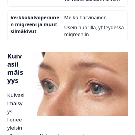
Verkkokalvoperäine
Melko harvinainen
n migreeni ja muut
Usein nuorilla, yhteydessä
silmäkivut
migreeniin
Kuiv
asil
mäis
yys
Kuivasi
lmäisy
ys
lienee
yleisin