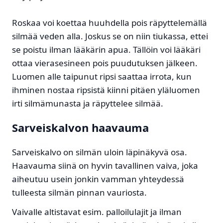
Roskaa voi koettaa huuhdella pois räpyttelemällä
silmää veden alla. Joskus se on niin tiukassa, ettei
se poistu ilman lääkärin apua. Tällöin voi lääkäri
ottaa vierasesineen pois puudutuksen jälkeen.
Luomen alle taipunut ripsi saattaa irrota, kun
ihminen nostaa ripsistä kiinni pitäen yläluomen
irti silmämunasta ja räpyttelee silmää.
Sarveiskalvon haavauma
Sarveiskalvo on silmän uloin läpinäkyvä osa.
Haavauma siinä on hyvin tavallinen vaiva, joka
aiheutuu usein jonkin vamman yhteydessä
tulleesta silmän pinnan vauriosta.
Vaivalle altistavat esim. palloilulajit ja ilman