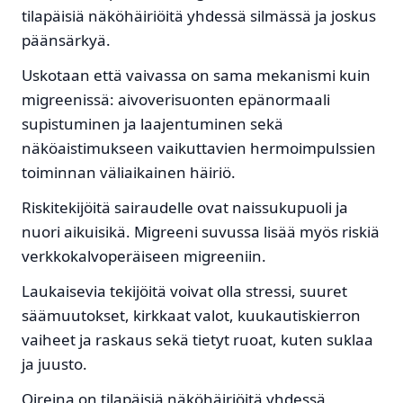
tilapäisiä näköhäiriöitä yhdessä silmässä ja joskus
päänsärkyä.
Uskotaan että vaivassa on sama mekanismi kuin
migreenissä: aivoverisuonten epänormaali
supistuminen ja laajentuminen sekä
näköaistimukseen vaikuttavien hermoimpulssien
toiminnan väliaikainen häiriö.
Riskitekijöitä sairaudelle ovat naissukupuoli ja
nuori aikuisikä. Migreeni suvussa lisää myös riskiä
verkkokalvoperäiseen migreeniin.
Laukaisevia tekijöitä voivat olla stressi, suuret
säämuutokset, kirkkaat valot, kuukautiskierron
vaiheet ja raskaus sekä tietyt ruoat, kuten suklaa
ja juusto.
Oireina on tilapäisiä näköhäiriöitä yhdessä