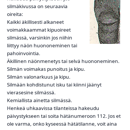
silmäkivussa on seuraavia
oireita:
Kaikki äkillisesti alkaneet
voimakkaammat kipuoireet
silmässä, varsinkin jos niihin
liittyy näön huononeminen tai
pahoinvointia.
Äkillinen näönmenetys tai selvä huononeminen.
Silmän voimakas punoitus ja kipu.
Silmän valonarkuus ja kipu.
Silmään kohdistunut isku tai kiinni jäänyt
vierasesine silmässä.
Kemiallista ainetta silmässä.
Henkeä uhkaavissa tilanteissa hakeudu
päivystykseen tai soita hätänumeroon 112. Jos et
ole varma, onko kyseessä hätätilanne, voit aina