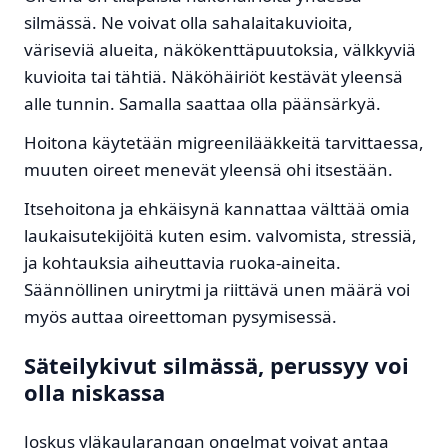
silmässä. Ne voivat olla sahalaitakuvioita,
väriseviä alueita, näkökenttäpuutoksia, välkkyviä
kuvioita tai tähtiä. Näköhäiriöt kestävät yleensä
alle tunnin. Samalla saattaa olla päänsärkyä.
Hoitona käytetään migreenilääkkeitä tarvittaessa,
muuten oireet menevät yleensä ohi itsestään.
Itsehoitona ja ehkäisynä kannattaa välttää omia
laukaisutekijöitä kuten esim. valvomista, stressiä,
ja kohtauksia aiheuttavia ruoka-aineita.
Säännöllinen unirytmi ja riittävä unen määrä voi
myös auttaa oireettoman pysymisessä.
Säteilykivut silmässä, perussyy voi
olla niskassa
Joskus yläkaularangan ongelmat voivat antaa