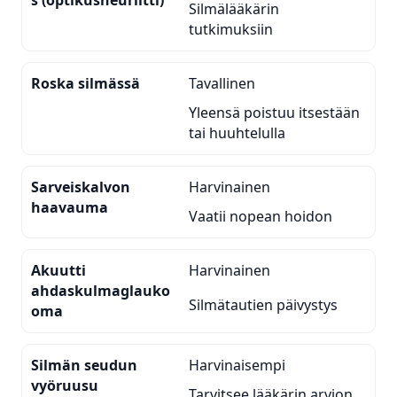
Silmälääkärin
tutkimuksiin
Roska silmässä
Tavallinen
Yleensä poistuu itsestään
tai huuhtelulla
Sarveiskalvon
Harvinainen
haavauma
Vaatii nopean hoidon
Akuutti
Harvinainen
ahdaskulmaglauko
Silmätautien päivystys
oma
Silmän seudun
Harvinaisempi
vyöruusu
Tarvitsee lääkärin arvion