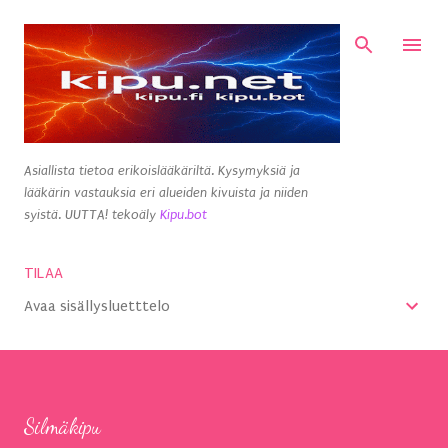
Siirry pääsisältöön
Asiallista tietoa erikoislääkäriltä. Kysymyksiä ja
lääkärin vastauksia eri alueiden kivuista ja niiden
syistä. UUTTA! tekoäly
Kipu.bot
TILAA
Avaa sisällysluetttelo
Silmäkipu