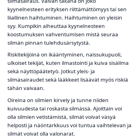
silmäsairaus. Vaivan takana on joko
kyynelnesteen erityksen riittämättömyys tai sen
liiallinen haihtuminen. Haihtuminen on yleisin
syy. Kumpikin aiheuttaa kyynelnesteen
koostumuksen vahventumisen mistä seuraa
silmän pinnan tulehdusärsytystä.
Riskitekijöinä on ikääntyminen, naissukupuoli,
ulkoiset tekijät, kuten ilmastointi ja kuiva sisäilma
sekä näyttöpäätetyö. Jotkut yleis- ja
silmäsairaudet sekä lääkkeet lisäävät myös riskiä
tähän vaivaan.
Oireina on silmien kirvely ja tunne niiden
kuivuudesta tai roskasta silmässä. Ajoittain voi
olla silmien vetistämistä, silmät voivat väsyä
helposti ja näöntarkkuus voi tuntua vaihtelevan ja
silmät voivat olla valonarat.