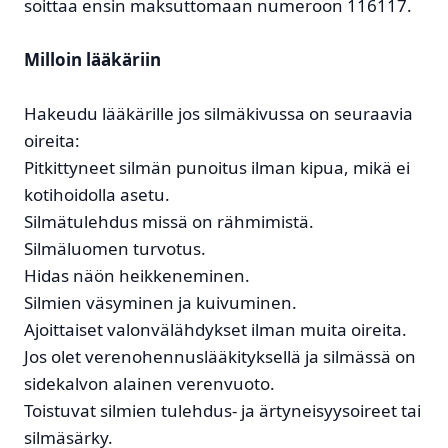
soittaa ensin maksuttomaan numeroon 116117.
Milloin lääkäriin
Hakeudu lääkärille jos silmäkivussa on seuraavia
oireita:
Pitkittyneet silmän punoitus ilman kipua, mikä ei
kotihoidolla asetu.
Silmätulehdus missä on rähmimistä.
Silmäluomen turvotus.
Hidas näön heikkeneminen.
Silmien väsyminen ja kuivuminen.
Ajoittaiset valonvälähdykset ilman muita oireita.
Jos olet verenohennuslääkityksellä ja silmässä on
sidekalvon alainen verenvuoto.
Toistuvat silmien tulehdus- ja ärtyneisyysoireet tai
silmäsärky.