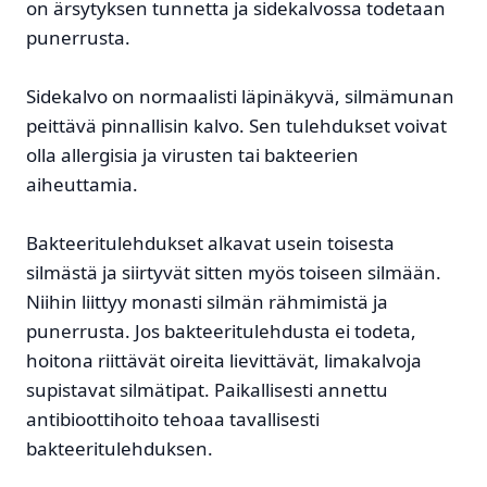
on ärsytyksen tunnetta ja sidekalvossa todetaan
punerrusta.
Sidekalvo on normaalisti läpinäkyvä, silmämunan
peittävä pinnallisin kalvo. Sen tulehdukset voivat
olla allergisia ja virusten tai bakteerien
aiheuttamia.
Bakteeritulehdukset alkavat usein toisesta
silmästä ja siirtyvät sitten myös toiseen silmään.
Niihin liittyy monasti silmän rähmimistä ja
punerrusta. Jos bakteeritulehdusta ei todeta,
hoitona riittävät oireita lievittävät, limakalvoja
supistavat silmätipat. Paikallisesti annettu
antibioottihoito tehoaa tavallisesti
bakteeritulehduksen.