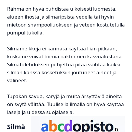
Rähmä on hyvä puhdistaa ulkoisesti luomesta,
alueen ihosta ja silmäripsistä vedellä tai hyvin
mietoon shampooliuokseen ja veteen kostutetulla
pumpulitukolla.
Silmämeikkejä ei kannata käyttää liian pitkään,
koska ne voivat toimia bakteerien kasvualustana.
Silmätulehduksen puhjettua pitää vaihtaa kaikki
silmän kanssa kosketuksiin joutuneet aineet ja
välineet.
Tupakan savua, käryjä ja muita ärsyttäviä aineita
on syytä välttää. Tuulisella ilmalla on hyvä käyttää
laseja ja uidessa suojalaseja.
Silmä