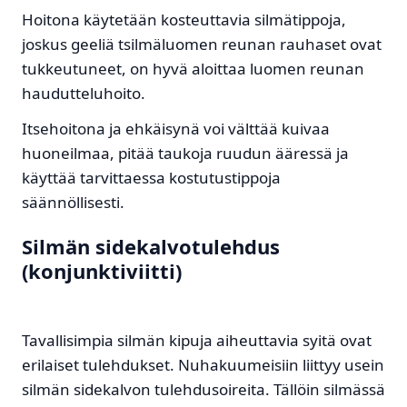
Hoitona käytetään kosteuttavia silmätippoja,
joskus geeliä tsilmäluomen reunan rauhaset ovat
tukkeutuneet, on hyvä aloittaa luomen reunan
haudutteluhoito.
Itsehoitona ja ehkäisynä voi välttää kuivaa
huoneilmaa, pitää taukoja ruudun ääressä ja
käyttää tarvittaessa kostutustippoja
säännöllisesti.
Silmän sidekalvotulehdus
(konjunktiviitti)
Tavallisimpia silmän kipuja aiheuttavia syitä ovat
erilaiset tulehdukset. Nuhakuumeisiin liittyy usein
silmän sidekalvon tulehdusoireita. Tällöin silmässä