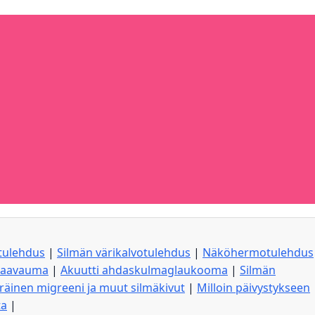
tulehdus
|
Silmän värikalvotulehdus
|
Näköhermotulehdus
 haavauma
|
Akuutti ahdaskulmaglaukooma
|
Silmän
äinen migreeni ja muut silmäkivut
|
Milloin päivystykseen
ta
|