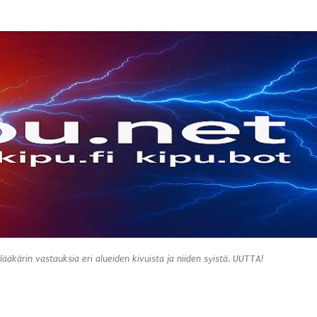
Siirry pääsisältöön
 lääkärin vastauksia eri alueiden kivuista ja niiden syistä. UUTTA!