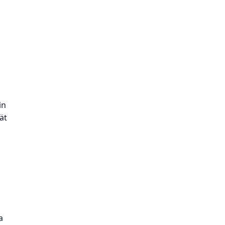
in
ät
a