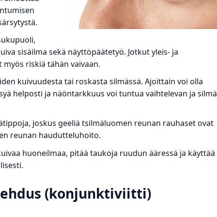
entumisen
ärsytystä.
sukupuoli,
kuiva sisäilma sekä näyttöpäätetyö. Jotkut yleis- ja
t myös riskiä tähän vaivaan.
iden kuivuudesta tai roskasta silmässä. Ajoittain voi olla
äsyä helposti ja näöntarkkuus voi tuntua vaihtelevan ja silmä
ätippoja, joskus geeliä tsilmäluomen reunan rauhaset ovat
men reunan haudutteluhoito.
 kuivaa huoneilmaa, pitää taukoja ruudun ääressä ja käyttää
isesti.
ehdus (konjunktiviitti)