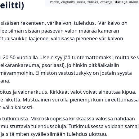
iitti)
än sisäisen rakenteen, värikalvon, tulehdus. Värikalvo on
ätelee silmän sisään pääsevän valon määrää kameran
aisaukko laajenee, valoisassa pienenee värikalvon
ti 20-50 vuotiailla. Usein syy jää tuntemattomaksi, mutta se 
elkärankareuma, psoriaasi), joihinkin pitkäaikaisiin
ilmävammoihin. Elimistön vastustuskyky on jostain syystä
kana.
oitus ja valonarkuus. Kirkkaat valot voivat aiheuttaa kipua,
e liikettä. Mustuainen voi olla pienempi kuin oireettomassa
väliaikaisesti.
in tutkimusta. Mikroskoopissa kirkkaassa valossa nähdään
 muistuttavia tulehdussoluja. Tutkimuksessa voidaan samal
ja sitä miten syvälle silmään tulehdus ulottuu.