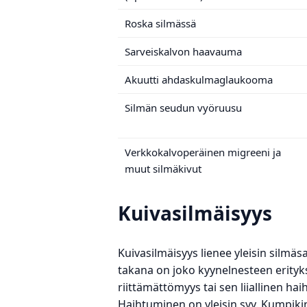
Roska silmässä
Sarveiskalvon haavauma
Akuutti ahdaskulmaglaukooma
Silmän seudun vyöruusu
Verkkokalvoperäinen migreeni ja
muut silmäkivut
Kuivasilmäisyys
Kuivasilmäisyys lienee yleisin silmäs
takana on joko kyynelnesteen erity
riittämättömyys tai sen liiallinen ha
Haihtuminen on yleisin syy. Kumpiki