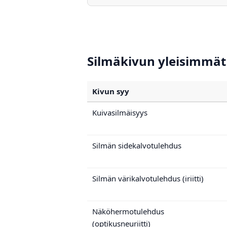
Silmäkivun yleisimmät 
Kivun syy
Kuivasilmäisyys
Silmän sidekalvotulehdus
Silmän värikalvotulehdus (iriitti)
Näköhermotulehdus
(optikusneuriitti)