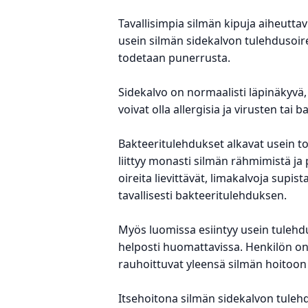
Tavallisimpia silmän kipuja aiheuttav
usein silmän sidekalvon tulehdusoire
todetaan punerrusta.
Sidekalvo on normaalisti läpinäkyvä,
voivat olla allergisia ja virusten tai
Bakteeritulehdukset alkavat usein toi
liittyy monasti silmän rähmimistä ja 
oireita lievittävät, limakalvoja supis
tavallisesti bakteeritulehduksen.
Myös luomissa esiintyy usein tuleh
helposti huomattavissa. Henkilön on
rauhoittuvat yleensä silmän hoitoon t
Itsehoitona silmän sidekalvon tulehd