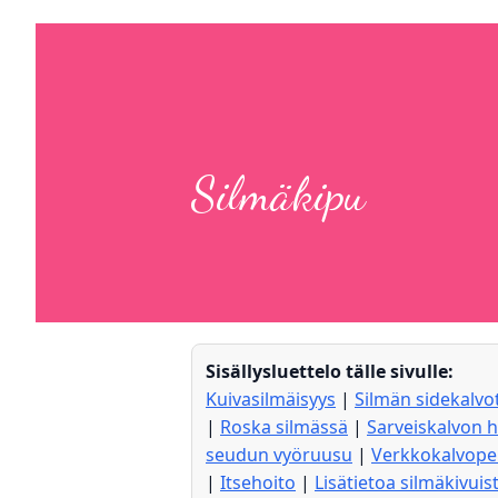
Silmäkipu
Sisällysluettelo tälle sivulle:
Kuivasilmäisyys
|
Silmän sidekalvo
|
Roska silmässä
|
Sarveiskalvon
seudun vyöruusu
|
Verkkokalvoper
|
Itsehoito
|
Lisätietoa silmäkivuis