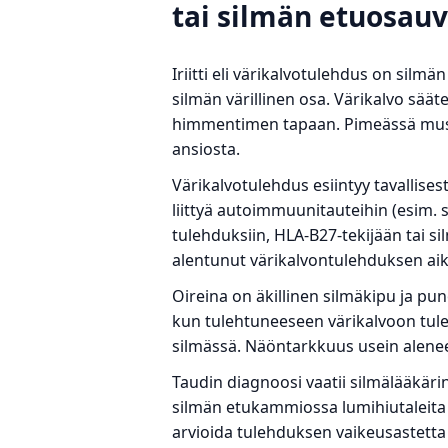
tai silmän etuosauve
Iriitti eli värikalvotulehdus on silm
silmän värillinen osa. Värikalvo sä
himmentimen tapaan. Pimeässä mustu
ansiosta.
Värikalvotulehdus esiintyy tavallises
liittyä autoimmuunitauteihin (esim. s
tulehduksiin, HLA-B27-tekijään tai s
alentunut värikalvontulehduksen ai
Oireina on äkillinen silmäkipu ja pun
kun tulehtuneeseen värikalvoon tule
silmässä. Näöntarkkuus usein alenee 
Taudin diagnoosi vaatii silmälääkär
silmän etukammiossa lumihiutaleita
arvioida tulehduksen vaikeusastetta 