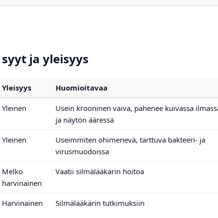
syyt ja yleisyys
Yleisyys
Huomioitavaa
Yleinen
Usein krooninen vaiva, pahenee kuivassa ilmass
ja näytön ääressä
Yleinen
Useimmiten ohimenevä, tarttuva bakteeri- ja
virusmuodoissa
Melko
Vaatii silmälääkärin hoitoa
harvinainen
Harvinainen
Silmälääkärin tutkimuksiin