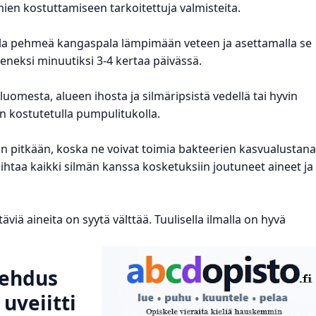
mien kostuttamiseen tarkoitettuja valmisteita.
alla pehmeä kangaspala lämpimään veteen ja asettamalla se
eneksi minuutiksi 3-4 kertaa päivässä.
uomesta, alueen ihosta ja silmäripsistä vedellä tai hyvin
 kostutetulla pumpulitukolla.
an pitkään, koska ne voivat toimia bakteerien kasvualustana
htaa kaikki silmän kanssa kosketuksiin joutuneet aineet ja
viä aineita on syytä välttää. Tuulisella ilmalla on hyvä
.
lehdus
 uveiitti