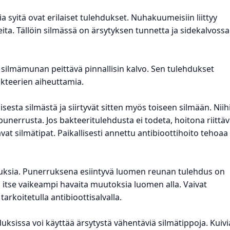
ia syitä ovat erilaiset tulehdukset. Nuhakuumeisiin liittyy
ita. Tällöin silmässä on ärsytyksen tunnetta ja sidekalvossa
 silmämunan peittävä pinnallisin kalvo. Sen tulehdukset
 bakteerien aiheuttamia.
sesta silmästä ja siirtyvät sitten myös toiseen silmään. Niih
punerrusta. Jos bakteeritulehdusta ei todeta, hoitona riittäv
tavat silmätipat. Paikallisesti annettu antibioottihoito tehoaa
duksia. Punerruksena esiintyvä luomen reunan tulehdus on
 itse vaikeampi havaita muutoksia luomen alla. Vaivat
arkoitetulla antibioottisalvalla.
uksissa voi käyttää ärsytystä vähentäviä silmätippoja. Kuivi