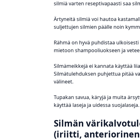
silmiä varten reseptivapaasti saa sil
Ärtyneitä silmiä voi hautoa kastam
suljettujen silmien päälle noin kymm
Rähmä on hyvä puhdistaa ulkoisesti l
mietoon shampooliuokseen ja veteen
Silmämeikkejä ei kannata käyttää lii
Silmätulehduksen puhjettua pitää vai
välineet.
Tupakan savua, käryjä ja muita ärsyttä
käyttää laseja ja uidessa suojalaseja
Silmän värikalvotu
(iriitti, anteriorinen