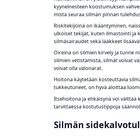
kyynelnesteen koostumuksen vahv
mistä seuraa silmän pinnan tulehdus
Riskitekijöinä on ikääntyminen, nais
ulkoiset tekijät, kuten ilmastointi ja 
silmäsairaudet sekä lääkkeet lisäävä
Oireina on silmien kirvely ja tunne ni
silmien vetistämistä, silmät voivat v
voivat olla valonarat.
Hoitona käytetään kosteuttavia silm
tukkeutuneet, on hyvä aloittaa luo
Itsehoitona ja ehkäisynä voi välttää
tarvittaessa kostutustippoja säännöll
Silmän sidekalvotul