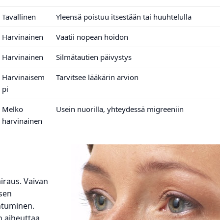
Tavallinen
Yleensä poistuu itsestään tai huuhtelulla
Harvinainen
Vaatii nopean hoidon
Harvinainen
Silmätautien päivystys
Harvinaisem
Tarvitsee lääkärin arvion
pi
Melko
Usein nuorilla, yhteydessä migreeniin
harvinainen
airaus. Vaivan
ksen
ihtuminen.
n aiheuttaa