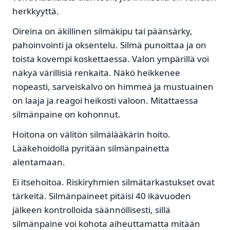
herkkyyttä.
Oireina on äkillinen silmäkipu tai päänsärky,
pahoinvointi ja oksentelu. Silmä punoittaa ja on
toista kovempi koskettaessa. Valon ympärillä voi
näkyä värillisiä renkaita. Näkö heikkenee
nopeasti, sarveiskalvo on himmeä ja mustuainen
on laaja ja reagoi heikosti valoon. Mitattaessa
silmänpaine on kohonnut.
Hoitona on välitön silmälääkärin hoito.
Lääkehoidolla pyritään silmänpainetta
alentamaan.
Ei itsehoitoa. Riskiryhmien silmätarkastukset ovat
tärkeitä. Silmänpaineet pitäisi 40 ikävuoden
jälkeen kontrolloida säännöllisesti, sillä
silmänpaine voi kohota aiheuttamatta mitään