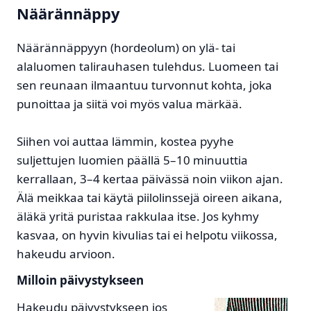
Näärännäppy
Näärännäppyyn (hordeolum) on ylä- tai
alaluomen talirauhasen tulehdus. Luomeen tai
sen reunaan ilmaantuu turvonnut kohta, joka
punoittaa ja siitä voi myös valua märkää.
Siihen voi auttaa lämmin, kostea pyyhe
suljettujen luomien päällä 5–10 minuuttia
kerrallaan, 3–4 kertaa päivässä noin viikon ajan.
Älä meikkaa tai käytä piilolinssejä oireen aikana,
äläkä yritä puristaa rakkulaa itse. Jos kyhmy
kasvaa, on hyvin kivulias tai ei helpotu viikossa,
hakeudu arvioon.
Milloin päivystykseen
Hakeudu päivystykseen jos