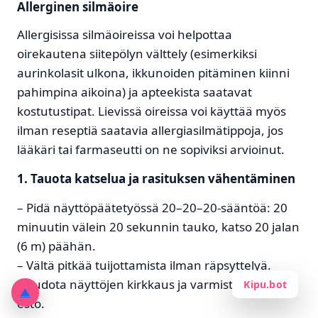
Allerginen silmäoire
Allergisissa silmäoireissa voi helpottaa
oirekautena siitepölyn välttely (esimerkiksi
aurinkolasit ulkona, ikkunoiden pitäminen kiinni
pahimpina aikoina) ja apteekista saatavat
kostutustipat. Lievissä oireissa voi käyttää myös
ilman reseptiä saatavia allergiasilmätippoja, jos
lääkäri tai farmaseutti on ne sopiviksi arvioinut.
1. Tauota katselua ja rasituksen vähentäminen
– Pidä näyttöpäätetyössä
20–20–20-sääntöä
: 20
minuutin välein 20 sekunnin tauko, katso 20 jalan
(6 m) päähän.
– Vältä pitkää tuijottamista ilman räpsyttelyä.
– Pudota näyttöjen kirkkaus ja varmista häikäisyn
Kipu.bot
▲
esto.