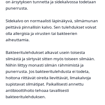
on ärsytyksen tunnetta ja sidekalvossa todetaan
punerrusta.
Sidekalvo on normaalisti läpinäkyvä, silmämunan
peittävä pinnallisin kalvo. Sen tulehdukset voivat
olla allergisia ja virusten tai bakteerien
aiheuttamia.
Bakteeritulehdukset alkavat usein toisesta
silmästä ja siirtyvät sitten myös toiseen silmään.
Niihin liittyy monasti silmän rähmimistä ja
punerrusta. Jos bakteeritulehdusta ei todeta,
hoitona riittävät oireita lievittävät, limakalvoja
supistavat silmätipat. Paikallisesti annettu
antibioottihoito tehoaa tavallisesti
bakteeritulehduksen.