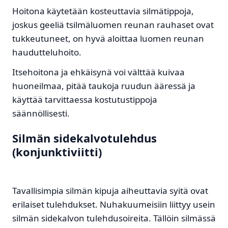
Hoitona käytetään kosteuttavia silmätippoja,
joskus geeliä tsilmäluomen reunan rauhaset ovat
tukkeutuneet, on hyvä aloittaa luomen reunan
haudutteluhoito.
Itsehoitona ja ehkäisynä voi välttää kuivaa
huoneilmaa, pitää taukoja ruudun ääressä ja
käyttää tarvittaessa kostutustippoja
säännöllisesti.
Silmän sidekalvotulehdus
(konjunktiviitti)
Tavallisimpia silmän kipuja aiheuttavia syitä ovat
erilaiset tulehdukset. Nuhakuumeisiin liittyy usein
silmän sidekalvon tulehdusoireita. Tällöin silmässä