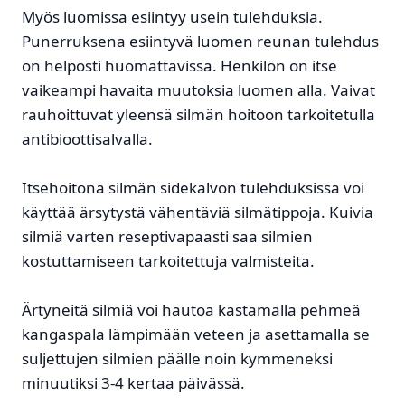
Myös luomissa esiintyy usein tulehduksia.
Punerruksena esiintyvä luomen reunan tulehdus
on helposti huomattavissa. Henkilön on itse
vaikeampi havaita muutoksia luomen alla. Vaivat
rauhoittuvat yleensä silmän hoitoon tarkoitetulla
antibioottisalvalla.
Itsehoitona silmän sidekalvon tulehduksissa voi
käyttää ärsytystä vähentäviä silmätippoja. Kuivia
silmiä varten reseptivapaasti saa silmien
kostuttamiseen tarkoitettuja valmisteita.
Ärtyneitä silmiä voi hautoa kastamalla pehmeä
kangaspala lämpimään veteen ja asettamalla se
suljettujen silmien päälle noin kymmeneksi
minuutiksi 3-4 kertaa päivässä.