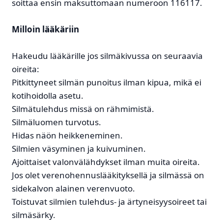
soittaa ensin maksuttomaan numeroon 116117.
Milloin lääkäriin
Hakeudu lääkärille jos silmäkivussa on seuraavia
oireita:
Pitkittyneet silmän punoitus ilman kipua, mikä ei
kotihoidolla asetu.
Silmätulehdus missä on rähmimistä.
Silmäluomen turvotus.
Hidas näön heikkeneminen.
Silmien väsyminen ja kuivuminen.
Ajoittaiset valonvälähdykset ilman muita oireita.
Jos olet verenohennuslääkityksellä ja silmässä on
sidekalvon alainen verenvuoto.
Toistuvat silmien tulehdus- ja ärtyneisyysoireet tai
silmäsärky.