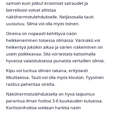
samoin kuin jotkut krooniset sairaudet ja
borrelioosi voivat altistaa
näköhermotulehdukselle. Neljäsosalla tauti
uusiutuu. Silmä voi olla myös toinen.
Oireina on nopeasti kehittyvä näön
heikkeneminen toisessa silmässä. Värinäkö voi
heikentyä joksikin aikaa ja värien näkeminen on
usein poikkeavaa. Sitä voi testata katsomalla
hyvässä valaistuksessa punaista vertaillen silmiä.
Kipu voi tuntua silmän takana, erityisesti
liikuttaessa. Tauti voi olla myös kivuton. Fyysinen
rasitus pahentaa oireita.
Näköhermotulehduksella on hyvä taipumus
parantua ilman hoitoa 3-6 kuukauden kuluessa.
Kortisonihoitoa voidaan harkita näön