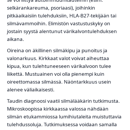
selkärankareuma, psoriaasi), joihinkin
pitkäaikaisiin tulehduksiin, HLA-B27-tekijään tai
silmävammoihin. Elimistön vastustuskyky on
jostain syystä alentunut värikalvontulehduksen
aikana.
Oireina on äkillinen silmäkipu ja punoitus ja
valonarkuus. Kirkkaat valot voivat aiheuttaa
kipua, kun tulehtuneeseen värikalvoon tulee
liikettä. Mustuainen voi olla pienempi kuin
oireettomassa silmässä. Näöntarkkuus usein
alenee väliaikaisesti.
Taudin diagnoosi vaatii silmälääkärin tutkimusta.
Mikroskoopissa kirkkaassa valossa nähdään
silmän etukammiossa lumihiutaleita muistuttavia
tulehdussoluja. Tutkimuksessa voidaan samalla