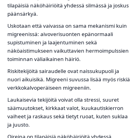
tilapäisiä näköhäiriöitä yhdessä silmässä ja joskus
päänsärkyä.
Uskotaan että vaivassa on sama mekanismi kuin
migreenissä: aivoverisuonten epänormaali
supistuminen ja laajentuminen sekä
näköaistimukseen vaikuttavien hermoimpulssien
toiminnan väliaikainen häiriö.
Riskitekijöitä sairaudelle ovat naissukupuoli ja
nuori aikuisikä. Migreeni suvussa lisää myös riskiä
verkkokalvoperäiseen migreeniin.
Laukaisevia tekijöitä voivat olla stressi, suuret
säämuutokset, kirkkaat valot, kuukautiskierron
vaiheet ja raskaus sekä tietyt ruoat, kuten suklaa
ja juusto.
Oireina on tilapäisiä näköhäiriöitä yhdessä