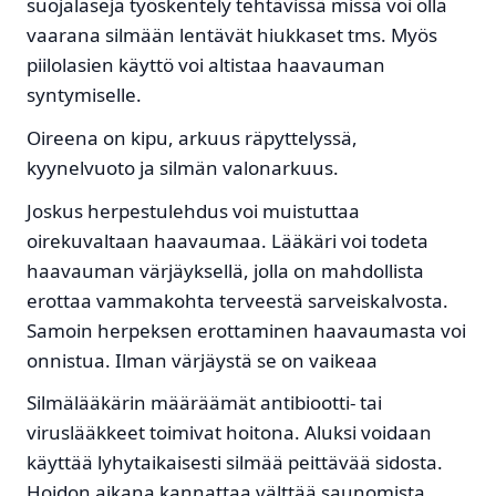
suojalaseja työskentely tehtävissä missä voi olla
vaarana silmään lentävät hiukkaset tms. Myös
piilolasien käyttö voi altistaa haavauman
syntymiselle.
Oireena on kipu, arkuus räpyttelyssä,
kyynelvuoto ja silmän valonarkuus.
Joskus herpestulehdus voi muistuttaa
oirekuvaltaan haavaumaa. Lääkäri voi todeta
haavauman värjäyksellä, jolla on mahdollista
erottaa vammakohta terveestä sarveiskalvosta.
Samoin herpeksen erottaminen haavaumasta voi
onnistua. Ilman värjäystä se on vaikeaa
Silmälääkärin määräämät antibiootti- tai
viruslääkkeet toimivat hoitona. Aluksi voidaan
käyttää lyhytaikaisesti silmää peittävää sidosta.
Hoidon aikana kannattaa välttää saunomista,