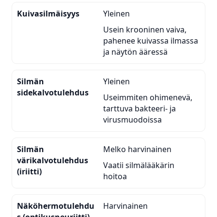
Kuivasilmäisyys
Yleinen
Usein krooninen vaiva,
pahenee kuivassa ilmassa
ja näytön ääressä
Silmän
Yleinen
sidekalvotulehdus
Useimmiten ohimenevä,
tarttuva bakteeri- ja
virusmuodoissa
Silmän
Melko harvinainen
värikalvotulehdus
Vaatii silmälääkärin
(iriitti)
hoitoa
Näköhermotulehdu
Harvinainen
s (optikusneuriitti)