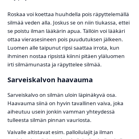
Roskaa voi koettaa huuhdella pois räpyttelemällä
silmää veden alla. Joskus se on niin tiukassa, ettei
se poistu ilman lääkärin apua. Tällöin voi lääkäri
ottaa vierasesineen pois puudutuksen jälkeen.
Luomen alle taipunut ripsi saattaa irrota, kun
ihminen nostaa ripsistä kiinni pitäen yläluomen
irti silmämunasta ja räpyttelee silmää.
Sarveiskalvon haavauma
Sarveiskalvo on silmän uloin läpinäkyvä osa.
Haavauma siinä on hyvin tavallinen vaiva, joka
aiheutuu usein jonkin vamman yhteydessä
tulleesta silmän pinnan vauriosta.
Vaivalle altistavat esim. palloilulajit ja ilman