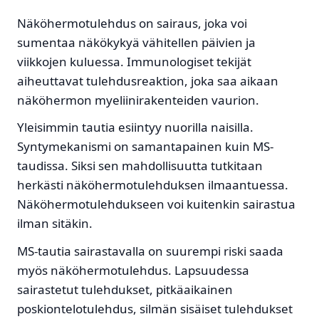
Näköhermotulehdus on sairaus, joka voi
sumentaa näkökykyä vähitellen päivien ja
viikkojen kuluessa. Immunologiset tekijät
aiheuttavat tulehdusreaktion, joka saa aikaan
näköhermon myeliinirakenteiden vaurion.
Yleisimmin tautia esiintyy nuorilla naisilla.
Syntymekanismi on samantapainen kuin MS-
taudissa. Siksi sen mahdollisuutta tutkitaan
herkästi näköhermotulehduksen ilmaantuessa.
Näköhermotulehdukseen voi kuitenkin sairastua
ilman sitäkin.
MS-tautia sairastavalla on suurempi riski saada
myös näköhermotulehdus. Lapsuudessa
sairastetut tulehdukset, pitkäaikainen
poskiontelotulehdus, silmän sisäiset tulehdukset