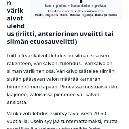
n
värik
alvot
ulehd
us (iriitti, anteriorinen uveiitti tai
silmän etuosauveiitti)
Iriitti eli värikalvotulehdus on silmän sisäisen
rakenteen, värikalvon, tulehdus. Värikalvo on
silmän värillinen osa. Värikalvo säätelee silmän
sisään pääsevän valon määrää kameran
himmentimen tapaan. Pimeässä mustuaisaukko
laajenee, valoisassa pienenee värikalvon
ansiosta.
Värikalvotulehdus esiintyy tavallisesti 20-50
vuotiailla. Usein syy jää tuntemattomaksi, mutta
se voi liittyä autoimmuunitauteihin (esim.