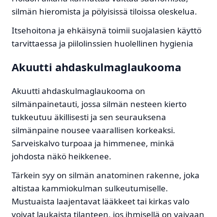
silmän hieromista ja pölyisissä tiloissa oleskelua.
Itsehoitona ja ehkäisynä toimii suojalasien käyttö
tarvittaessa ja piilolinssien huolellinen hygienia
Akuutti ahdaskulmaglaukooma
Akuutti ahdaskulmaglaukooma on
silmänpainetauti, jossa silmän nesteen kierto
tukkeutuu äkillisesti ja sen seurauksena
silmänpaine nousee vaarallisen korkeaksi.
Sarveiskalvo turpoaa ja himmenee, minkä
johdosta näkö heikkenee.
Tärkein syy on silmän anatominen rakenne, joka
altistaa kammiokulman sulkeutumiselle.
Mustuaista laajentavat lääkkeet tai kirkas valo
voivat laukaista tilanteen, jos ihmisellä on vaivaan