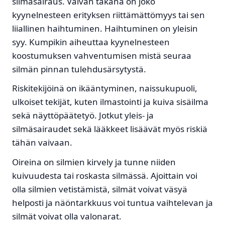
silmäsairaus. Vaivan takana on joko
kyynelnesteen erityksen riittämättömyys tai sen
liiallinen haihtuminen. Haihtuminen on yleisin
syy. Kumpikin aiheuttaa kyynelnesteen
koostumuksen vahventumisen mistä seuraa
silmän pinnan tulehdusärsytystä.
Riskitekijöinä on ikääntyminen, naissukupuoli,
ulkoiset tekijät, kuten ilmastointi ja kuiva sisäilma
sekä näyttöpäätetyö. Jotkut yleis- ja
silmäsairaudet sekä lääkkeet lisäävät myös riskiä
tähän vaivaan.
Oireina on silmien kirvely ja tunne niiden
kuivuudesta tai roskasta silmässä. Ajoittain voi
olla silmien vetistämistä, silmät voivat väsyä
helposti ja näöntarkkuus voi tuntua vaihtelevan ja
silmät voivat olla valonarat.