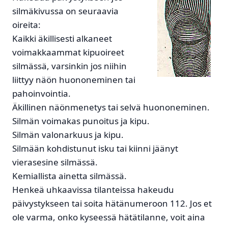
silmäkivussa on seuraavia
oireita:
Kaikki äkillisesti alkaneet
voimakkaammat kipuoireet
silmässä, varsinkin jos niihin
liittyy näön huononeminen tai
pahoinvointia.
Äkillinen näönmenetys tai selvä huononeminen.
Silmän voimakas punoitus ja kipu.
Silmän valonarkuus ja kipu.
Silmään kohdistunut isku tai kiinni jäänyt
vierasesine silmässä.
Kemiallista ainetta silmässä.
Henkeä uhkaavissa tilanteissa hakeudu
päivystykseen tai soita hätänumeroon 112. Jos et
ole varma, onko kyseessä hätätilanne, voit aina