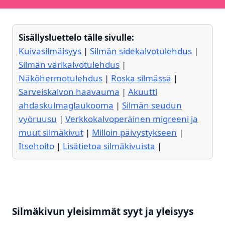
Sisällysluettelo tälle sivulle:
Kuivasilmäisyys
|
Silmän sidekalvotulehdus
|
Silmän värikalvotulehdus
|
Näköhermotulehdus
|
Roska silmässä
|
Sarveiskalvon haavauma
|
Akuutti
ahdaskulmaglaukooma
|
Silmän seudun
vyöruusu
|
Verkkokalvoperäinen migreeni ja
muut silmäkivut
|
Milloin päivystykseen
|
Itsehoito
|
Lisätietoa silmäkivuista
|
Silmäkivun yleisimmät syyt ja yleisyys