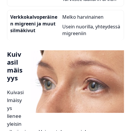
Verkkokalvoperäine
Melko harvinainen
n migreeni ja muut
Usein nuorilla, yhteydessä
silmäkivut
migreeniin
Kuiv
asil
mäis
yys
Kuivasi
lmäisy
ys
lienee
yleisin