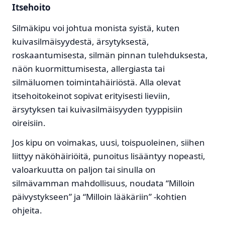
Itsehoito
Silmäkipu voi johtua monista syistä, kuten
kuivasilmäisyydestä, ärsytyksestä,
roskaantumisesta, silmän pinnan tulehduksesta,
näön kuormittumisesta, allergiasta tai
silmäluomen toimintahäiriöstä. Alla olevat
itsehoitokeinot sopivat erityisesti lieviin,
ärsytyksen tai kuivasilmäisyyden tyyppisiin
oireisiin.
Jos kipu on voimakas, uusi, toispuoleinen, siihen
liittyy näköhäiriöitä, punoitus lisääntyy nopeasti,
valoarkuutta on paljon tai sinulla on
silmävamman mahdollisuus, noudata “Milloin
päivystykseen” ja “Milloin lääkäriin” -kohtien
ohjeita.