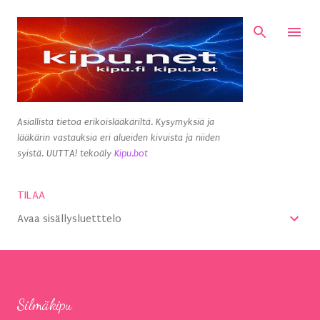
Siirry pääsisältöön
Asiallista tietoa erikoislääkäriltä. Kysymyksiä ja
lääkärin vastauksia eri alueiden kivuista ja niiden
syistä. UUTTA! tekoäly
Kipu.bot
TILAA
Avaa sisällysluetttelo
Silmäkipu