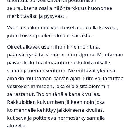
tulehtua. Sarveiskalvon arpeutumisen
seurauksena osalla näöntarkkuus huononee
merkittävästi ja pysyvästi.
Vyöruusu ilmenee vain toisella puolella kasvoja,
joten toisen puolen silmä ei sairastu.
Oireet alkavat usein ihon kihelmöintinä,
päänsärkynä tai silmä seudun kipuna. Muutaman
päivän kuluttua ilmaantuu rakkuloita otsalle,
silmän ja nenän seutuun. Ne erittävät yleensä
ainakin muutaman päivän ajan. Erite voi tartuttaa
vesirokon ihmiseen, joka ei ole sitä aiemmin
sairastanut. Iho on tänä aikana kivulias.
Rakkuloiden kuivumisen jälkeen noin joka
kolmannelle kehittyy jälkioireena kivulias,
kutiseva ja poltteleva hermosärky samalle
alueelle.