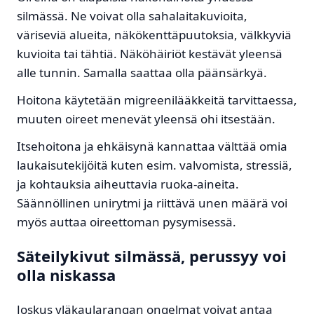
silmässä. Ne voivat olla sahalaitakuvioita,
väriseviä alueita, näkökenttäpuutoksia, välkkyviä
kuvioita tai tähtiä. Näköhäiriöt kestävät yleensä
alle tunnin. Samalla saattaa olla päänsärkyä.
Hoitona käytetään migreenilääkkeitä tarvittaessa,
muuten oireet menevät yleensä ohi itsestään.
Itsehoitona ja ehkäisynä kannattaa välttää omia
laukaisutekijöitä kuten esim. valvomista, stressiä,
ja kohtauksia aiheuttavia ruoka-aineita.
Säännöllinen unirytmi ja riittävä unen määrä voi
myös auttaa oireettoman pysymisessä.
Säteilykivut silmässä, perussyy voi
olla niskassa
Joskus yläkaularangan ongelmat voivat antaa