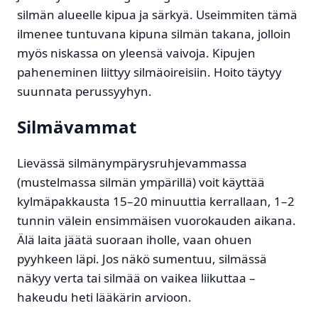
silmän alueelle kipua ja särkyä. Useimmiten tämä
ilmenee tuntuvana kipuna silmän takana, jolloin
myös niskassa on yleensä vaivoja. Kipujen
paheneminen liittyy silmäoireisiin. Hoito täytyy
suunnata perussyyhyn.
Silmävammat
Lievässä silmänympärysruhjevammassa
(mustelmassa silmän ympärillä) voit käyttää
kylmäpakkausta 15–20 minuuttia kerrallaan, 1–2
tunnin välein ensimmäisen vuorokauden aikana.
Älä laita jäätä suoraan iholle, vaan ohuen
pyyhkeen läpi. Jos näkö sumentuu, silmässä
näkyy verta tai silmää on vaikea liikuttaa –
hakeudu heti lääkärin arvioon.