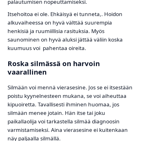
palautumisen nopeuttamiseksi.
Itsehoitoa ei ole. Ehkäisyä ei tunneta,. Hoidon
alkuvaiheessa on hyvä välttää suurempia
henkisiä ja ruumiillisia rasituksia. Myös
saunominen on hyvä aluksi jättää väliin koska
kuumuus voi pahentaa oireita.
Roska silmässä on harvoin
vaarallinen
Silmään voi mennä vierasesine. Jos se ei itsestään
poistu kyynelnesteen mukana, se voi aiheuttaa
kipuoiretta. Tavallisesti ihminen huomaa, jos
silmään menee jotain. Hän itse tai joku
paikallaolija voi tarkastella silmää diagnoosin
varmistamiseksi. Aina vierasesine ei kuitenkaan
näy paljaalla silmällä.