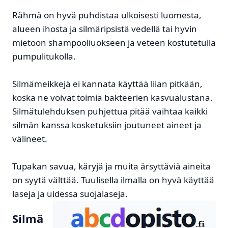
Rähmä on hyvä puhdistaa ulkoisesti luomesta,
alueen ihosta ja silmäripsistä vedellä tai hyvin
mietoon shampooliuokseen ja veteen kostutetulla
pumpulitukolla.
Silmämeikkejä ei kannata käyttää liian pitkään,
koska ne voivat toimia bakteerien kasvualustana.
Silmätulehduksen puhjettua pitää vaihtaa kaikki
silmän kanssa kosketuksiin joutuneet aineet ja
välineet.
Tupakan savua, käryjä ja muita ärsyttäviä aineita
on syytä välttää. Tuulisella ilmalla on hyvä käyttää
laseja ja uidessa suojalaseja.
Silmä