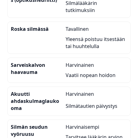
Silmälääkärin
tutkimuksiin
Roska silmässä
Tavallinen
Yleensä poistuu itsestään
tai huuhtelulla
Sarveiskalvon
Harvinainen
haavauma
Vaatii nopean hoidon
Akuutti
Harvinainen
ahdaskulmaglauko
Silmätautien päivystys
oma
Silmän seudun
Harvinaisempi
vyöruusu
Tarvitsee lääkärin arvion