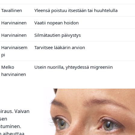
Tavallinen
Yleensä poistuu itsestään tai huuhtelulla
Harvinainen
Vaatii nopean hoidon
Harvinainen
Silmätautien päivystys
Harvinaisem
Tarvitsee lääkärin arvion
pi
Melko
Usein nuorilla, yhteydessä migreeniin
harvinainen
airaus. Vaivan
ksen
ihtuminen.
n aiheuttaa