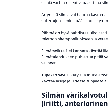
silmiä varten reseptivapaasti saa sil
Ärtyneitä silmiä voi hautoa kastam
suljettujen silmien päälle noin kymm
Rähmä on hyvä puhdistaa ulkoisesti l
mietoon shampooliuokseen ja veteen
Silmämeikkejä ei kannata käyttää lii
Silmätulehduksen puhjettua pitää vai
välineet.
Tupakan savua, käryjä ja muita ärsyttä
käyttää laseja ja uidessa suojalaseja
Silmän värikalvotu
(iriitti, anteriorinen