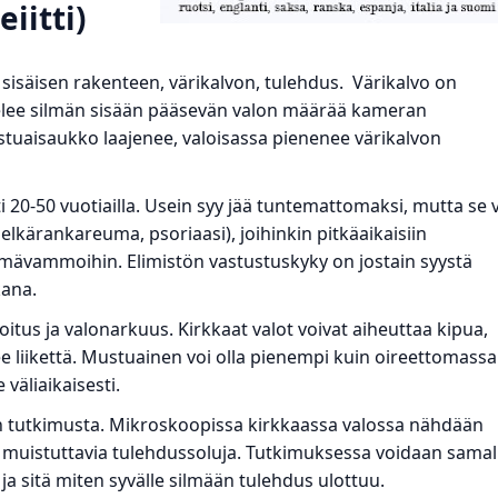
iitti)
än sisäisen rakenteen, värikalvon, tulehdus. Värikalvo on
ätelee silmän sisään pääsevän valon määrää kameran
aisaukko laajenee, valoisassa pienenee värikalvon
ti 20-50 vuotiailla. Usein syy jää tuntemattomaksi, mutta se 
elkärankareuma, psoriaasi), joihinkin pitkäaikaisiin
ilmävammoihin. Elimistön vastustuskyky on jostain syystä
kana.
oitus ja valonarkuus. Kirkkaat valot voivat aiheuttaa kipua,
e liikettä. Mustuainen voi olla pienempi kuin oireettomassa
väliaikaisesti.
in tutkimusta. Mikroskoopissa kirkkaassa valossa nähdään
 muistuttavia tulehdussoluja. Tutkimuksessa voidaan samal
ja sitä miten syvälle silmään tulehdus ulottuu.