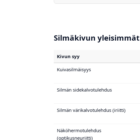
Silmäkivun yleisimmät 
Kivun syy
Kuivasilmäisyys
Silmän sidekalvotulehdus
Silmän värikalvotulehdus (iriitti)
Näköhermotulehdus
(optikusneuriitti)