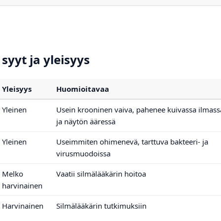
syyt ja yleisyys
Yleisyys
Huomioitavaa
Yleinen
Usein krooninen vaiva, pahenee kuivassa ilmass
ja näytön ääressä
Yleinen
Useimmiten ohimenevä, tarttuva bakteeri- ja
virusmuodoissa
Melko
Vaatii silmälääkärin hoitoa
harvinainen
Harvinainen
Silmälääkärin tutkimuksiin