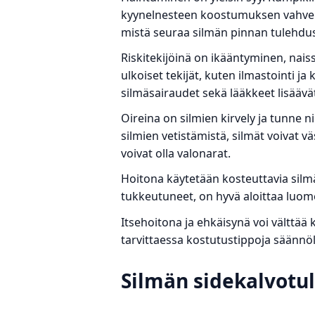
kyynelnesteen koostumuksen vahv
mistä seuraa silmän pinnan tulehdus
Riskitekijöinä on ikääntyminen, nais
ulkoiset tekijät, kuten ilmastointi ja 
silmäsairaudet sekä lääkkeet lisäävä
Oireina on silmien kirvely ja tunne ni
silmien vetistämistä, silmät voivat v
voivat olla valonarat.
Hoitona käytetään kosteuttavia silm
tukkeutuneet, on hyvä aloittaa luo
Itsehoitona ja ehkäisynä voi välttää
tarvittaessa kostutustippoja säännöll
Silmän sidekalvotul