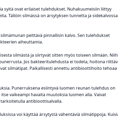
ia syitä ovat erilaiset tulehdukset. Nuhakuumeisiin liittyy
ita. Tällöin silmässä on ärsytyksen tunnetta ja sidekalvossa
 silmämunan peittävä pinnallisin kalvo. Sen tulehdukset
 bakteerien aiheuttamia.
sesta silmästä ja siirtyvät sitten myös toiseen silmään. Niih
punerrusta. Jos bakteeritulehdusta ei todeta, hoitona riittäv
tavat silmätipat. Paikallisesti annettu antibioottihoito tehoaa
duksia. Punerruksena esiintyvä luomen reunan tulehdus on
 itse vaikeampi havaita muutoksia luomen alla. Vaivat
arkoitetulla antibioottisalvalla.
uksissa voi käyttää ärsytystä vähentäviä silmätippoja. Kuivi