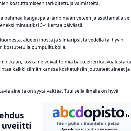
mien kostuttamiseen tarkoitettuja valmisteita.
alla pehmeä kangaspala lämpimään veteen ja asettamalla se
eneksi minuutiksi 3-4 kertaa päivässä.
uomesta, alueen ihosta ja silmäripsistä vedellä tai hyvin
 kostutetulla pumpulitukolla.
an pitkään, koska ne voivat toimia bakteerien kasvualustana
htaa kaikki silmän kanssa kosketuksiin joutuneet aineet ja
viä aineita on syytä välttää. Tuulisella ilmalla on hyvä
.
lehdus
 uveiitti