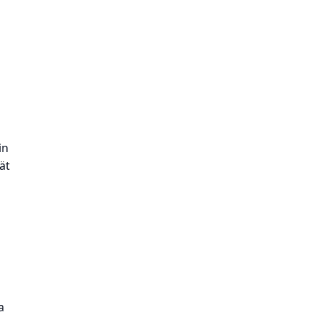
in
ät
a