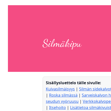
Silmäkipu
Sisällysluettelo tälle sivulle:
Kuivasilmäisyys
|
Silmän sidekalvo
|
Roska silmässä
|
Sarveiskalvon
seudun vyöruusu
|
Verkkokalvoper
|
Itsehoito
|
Lisätietoa silmäkivuis