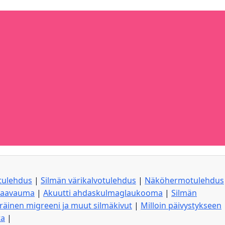
tulehdus
|
Silmän värikalvotulehdus
|
Näköhermotulehdus
 haavauma
|
Akuutti ahdaskulmaglaukooma
|
Silmän
äinen migreeni ja muut silmäkivut
|
Milloin päivystykseen
ta
|