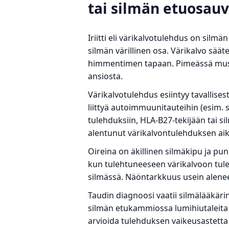
tai silmän etuosauve
Iriitti eli värikalvotulehdus on silm
silmän värillinen osa. Värikalvo sä
himmentimen tapaan. Pimeässä mustu
ansiosta.
Värikalvotulehdus esiintyy tavallises
liittyä autoimmuunitauteihin (esim. s
tulehduksiin, HLA-B27-tekijään tai s
alentunut värikalvontulehduksen ai
Oireina on äkillinen silmäkipu ja pun
kun tulehtuneeseen värikalvoon tule
silmässä. Näöntarkkuus usein alenee 
Taudin diagnoosi vaatii silmälääkär
silmän etukammiossa lumihiutaleita
arvioida tulehduksen vaikeusastetta 