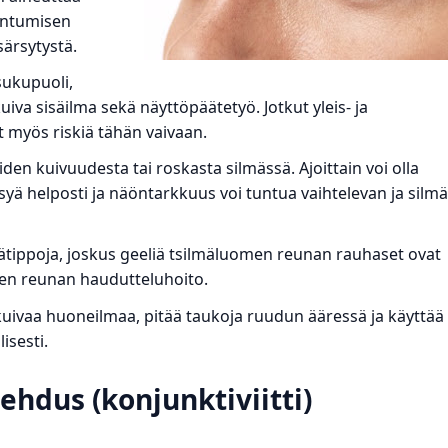
entumisen
ärsytystä.
sukupuoli,
kuiva sisäilma sekä näyttöpäätetyö. Jotkut yleis- ja
t myös riskiä tähän vaivaan.
iden kuivuudesta tai roskasta silmässä. Ajoittain voi olla
äsyä helposti ja näöntarkkuus voi tuntua vaihtelevan ja silmä
ätippoja, joskus geeliä tsilmäluomen reunan rauhaset ovat
men reunan haudutteluhoito.
 kuivaa huoneilmaa, pitää taukoja ruudun ääressä ja käyttää
isesti.
ehdus (konjunktiviitti)