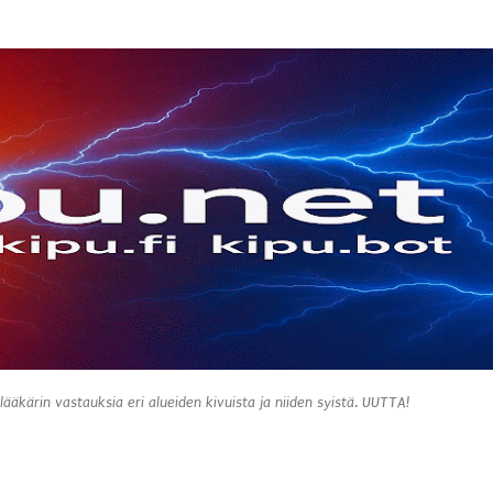
Siirry pääsisältöön
 lääkärin vastauksia eri alueiden kivuista ja niiden syistä. UUTTA!