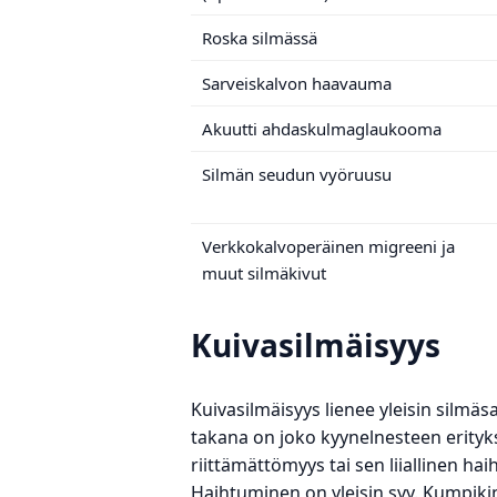
Roska silmässä
Sarveiskalvon haavauma
Akuutti ahdaskulmaglaukooma
Silmän seudun vyöruusu
Verkkokalvoperäinen migreeni ja
muut silmäkivut
Kuivasilmäisyys
Kuivasilmäisyys lienee yleisin silmäs
takana on joko kyynelnesteen erity
riittämättömyys tai sen liiallinen ha
Haihtuminen on yleisin syy. Kumpiki