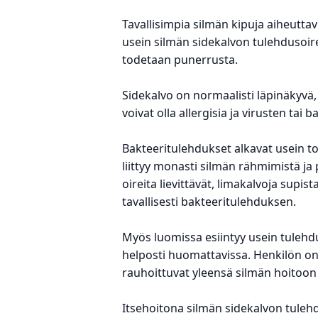
Tavallisimpia silmän kipuja aiheuttav
usein silmän sidekalvon tulehdusoire
todetaan punerrusta.
Sidekalvo on normaalisti läpinäkyvä,
voivat olla allergisia ja virusten tai
Bakteeritulehdukset alkavat usein toi
liittyy monasti silmän rähmimistä ja 
oireita lievittävät, limakalvoja supis
tavallisesti bakteeritulehduksen.
Myös luomissa esiintyy usein tuleh
helposti huomattavissa. Henkilön on
rauhoittuvat yleensä silmän hoitoon t
Itsehoitona silmän sidekalvon tulehd