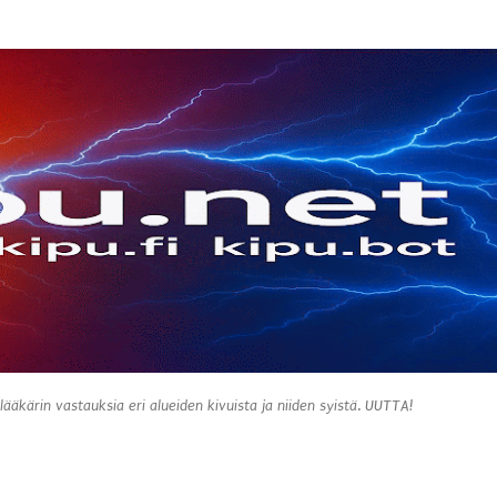
Siirry pääsisältöön
 lääkärin vastauksia eri alueiden kivuista ja niiden syistä. UUTTA!