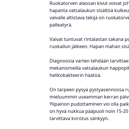
Ruokatorven alaosan kivut voivat joht
hapanta vatsalaukun sisältöä kulkeu
vaivalle altistava tekijä on ruokato
palleatyrä.
Vaivat tuntuvat rintalastan takana
ruokailun jälkeen. Hapan mahan sisäl
Diagnoosia varten tehdään tarvittae
mekanismeilla vatsalaukun happopito
helikobakteerin häätöä.
On tarpeen pysyä pystyasennossa ruo
mieluummin useamman kerran päivän
Ylipainon pudottaminen voi olla paikal
on hyvä nukkua pääpuoli noin 15-20
tarvittava korotus sänkyyn.