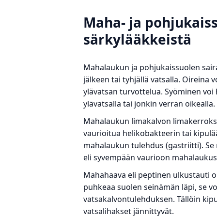
Maha- ja pohjukaissu
särkylääkkeistä
Mahalaukun ja pohjukaissuolen saira
jälkeen tai tyhjällä vatsalla. Oireina
ylävatsan turvottelua. Syöminen voi 
ylävatsalla tai jonkin verran oikealla.
Mahalaukun limakalvon limakerroks
vaurioitua helikobakteerin tai kipul
mahalaukun tulehdus (gastriitti). S
eli syvempään vaurioon mahalauku
Mahahaava eli peptinen ulkustauti o
puhkeaa suolen seinämän läpi, se voi
vatsakalvontulehduksen. Tällöin kipu
vatsalihakset jännittyvät.