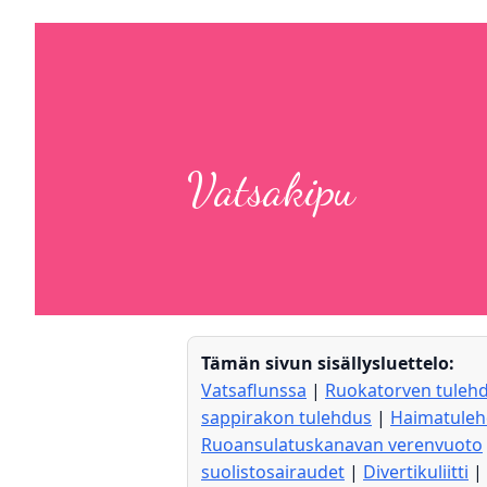
Vatsakipu
Tämän sivun sisällysluettelo:
Vatsaflunssa
|
Ruokatorven tuleh
sappirakon tulehdus
|
Haimatule
Ruoansulatuskanavan verenvuoto
suolistosairaudet
|
Divertikuliitti
|