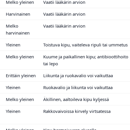
Melko yleinen
Vaatii lääkärin arvion
Harvinainen
Vaatii lääkärin arvion
Melko
Vaatii lääkärin arvion
harvinainen
Yleinen
Toistuva kipu, vaiteleva ripuli tai ummetus
Melko yleinen
Kuume ja paikallinen kipu; antibioottihoito
tai lepo
Erittäin yleinen
Liikunta ja ruokavalio voi vaikuttaa
Yleinen
Ruokavalio ja liikunta voi vaikuttaa
Melko yleinen
Äkillinen, aaltoileva kipu kyljessä
Yleinen
Rakkovaivoissa kirvely virtsatessa
Melko yleinen
Kipu hermojuuren alueella