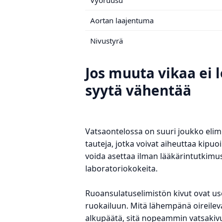
Aortan laajentuma
Nivustyrä
Jos muuta vikaa ei l
syytä vähentää
Vatsaontelossa on suuri joukko elimi
tauteja, jotka voivat aiheuttaa kipuo
voida asettaa ilman lääkärintutkimust
laboratoriokokeita.
Ruoansulatuselimistön kivut ovat use
ruokailuun. Mitä lähempänä oireile
alkupäätä, sitä nopeammin vatsakiv