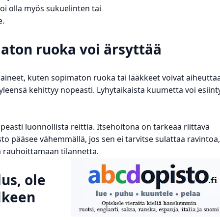
oi olla myös sukuelinten tai
e.
aton ruoka voi ärsyttää
t aineet, kuten sopimaton ruoka tai lääkkeet voivat aiheutta
s yleensä kehittyy nopeasti. Lyhytaikaista kuumetta voi esiint
easti luonnollista reittiä. Itsehoitona on tärkeää riittävä
sto pääsee vähemmällä, jos sen ei tarvitse sulattaa ravintoa,
aa rauhoittamaan tilannetta.
us, ole
lkeen