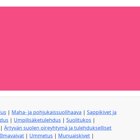
dus
|
Maha- ja pohjukaissuolihaava
|
Sappikivet ja
hdus
|
Umpilisäketulehdus
|
Suolitukos
|
|
Ärtyvän suolen oireyhtymä ja tulehdukselliset
Ilmavaivat
|
Ummetus
|
Munuaiskivet
|