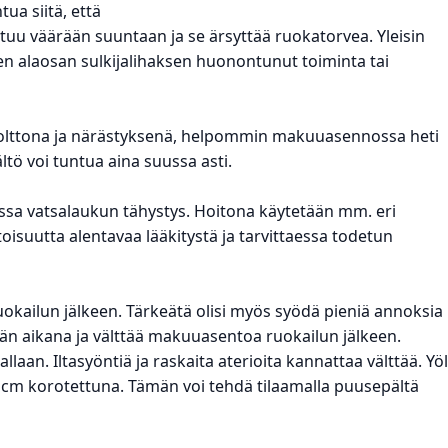
ua siitä, että
tuu väärään suuntaan ja se ärsyttää ruokatorvea. Yleisin
rven alaosan sulkijalihaksen huonontunut toiminta tai
 polttona ja närästyksenä, helpommin makuuasennossa heti
tö voi tuntua aina suussa asti.
ssa vatsalaukun tähystys. Hoitona käytetään mm. eri
isuutta alentavaa lääkitystä ja tarvittaessa todetun
kailun jälkeen. Tärkeätä olisi myös syödä pieniä annoksia
 aikana ja välttää makuuasentoa ruokailun jälkeen.
laan. Iltasyöntiä ja raskaita aterioita kannattaa välttää. Yöl
 cm korotettuna. Tämän voi tehdä tilaamalla puusepältä