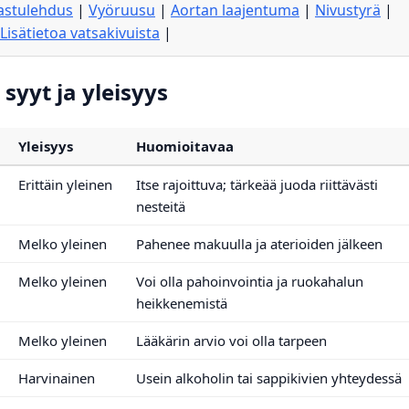
lastulehdus
|
Vyöruusu
|
Aortan laajentuma
|
Nivustyrä
|
Lisätietoa vatsakivuista
|
syyt ja yleisyys
Yleisyys
Huomioitavaa
Erittäin yleinen
Itse rajoittuva; tärkeää juoda riittävästi
nesteitä
Melko yleinen
Pahenee makuulla ja aterioiden jälkeen
Melko yleinen
Voi olla pahoinvointia ja ruokahalun
heikkenemistä
Melko yleinen
Lääkärin arvio voi olla tarpeen
Harvinainen
Usein alkoholin tai sappikivien yhteydessä