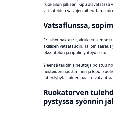
ruokailun jälkeen. Kipu alavatsassa v
virtsateiden vaivojen aiheuttama oir
Vatsaflunssa, sopim
Erilaiset bakteerit, virukset ja mone
äkillisen vatsataudin. Tällöin sairau
oksentelun ja ripulin yhteydessä.
Yleensä taudin aiheuttaja poistuu nop
nesteiden nauttiminen ja lepo. Suoli
joten lyhytaikainen paasto voi autt
Ruokatorven tulehd
pystyssä syönnin jä