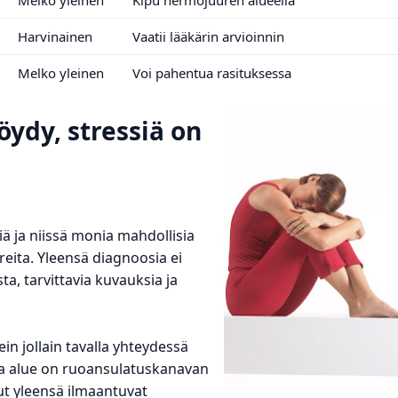
Harvinainen
Vaatii lääkärin arvioinnin
Melko yleinen
Voi pahentua rasituksessa
öydy, stressiä on
ä ja niissä monia mahdollisia
ireita. Yleensä diagnoosia ei
a, tarvittavia kuvauksia ja
in jollain tavalla yhteydessä
va alue on ruoansulatuskanavan
ut yleensä ilmaantuvat