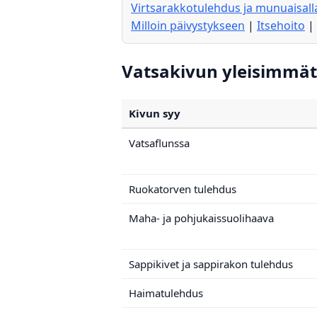
Virtsarakkotulehdus ja munuaisal
Milloin päivystykseen
|
Itsehoito
|
Vatsakivun yleisimmät 
Kivun syy
Vatsaflunssa
Ruokatorven tulehdus
Maha- ja pohjukaissuolihaava
Sappikivet ja sappirakon tulehdus
Haimatulehdus