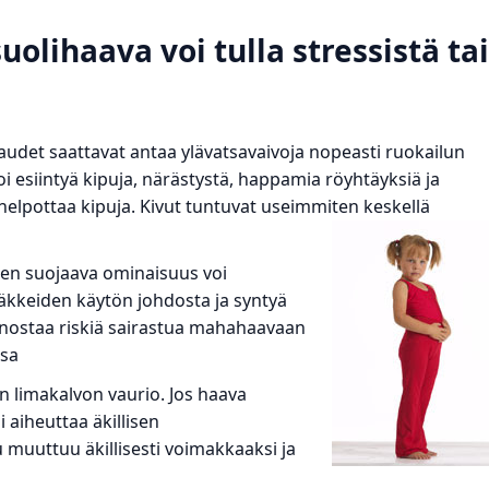
olihaava voi tulla stressistä tai
udet saattavat antaa ylävatsavaivoja nopeasti ruokailun
 voi esiintyä kipuja, närästystä, happamia röyhtäyksiä ja
helpottaa kipuja. Kivut tuntuvat useimmiten keskellä
en suojaava ominaisuus voi
ääkkeiden käytön johdosta ja syntyä
e nostaa riskiä sairastua mahahaavaan
ssa
n limakalvon vaurio. Jos haava
 aiheuttaa äkillisen
 muuttuu äkillisesti voimakkaaksi ja