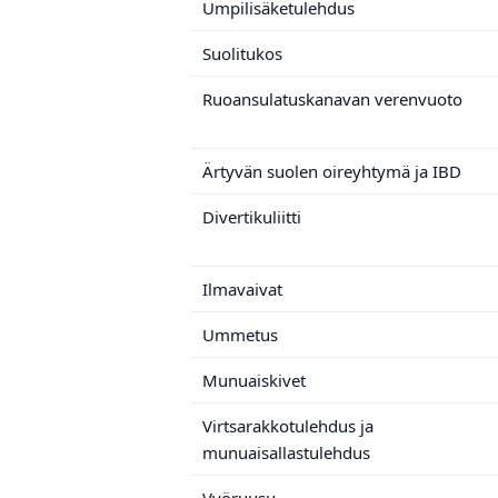
Umpilisäketulehdus
Suolitukos
Ruoansulatuskanavan verenvuoto
Ärtyvän suolen oireyhtymä ja IBD
Divertikuliitti
Ilmavaivat
Ummetus
Munuaiskivet
Virtsarakkotulehdus ja
munuaisallastulehdus
Vyöruusu