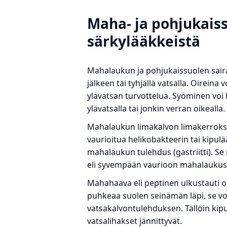
Maha- ja pohjukaissu
särkylääkkeistä
Mahalaukun ja pohjukaissuolen saira
jälkeen tai tyhjällä vatsalla. Oireina
ylävatsan turvottelua. Syöminen voi 
ylävatsalla tai jonkin verran oikealla.
Mahalaukun limakalvon limakerroks
vaurioitua helikobakteerin tai kipul
mahalaukun tulehdus (gastriitti). S
eli syvempään vaurioon mahalauku
Mahahaava eli peptinen ulkustauti o
puhkeaa suolen seinämän läpi, se voi
vatsakalvontulehduksen. Tällöin kipu
vatsalihakset jännittyvät.