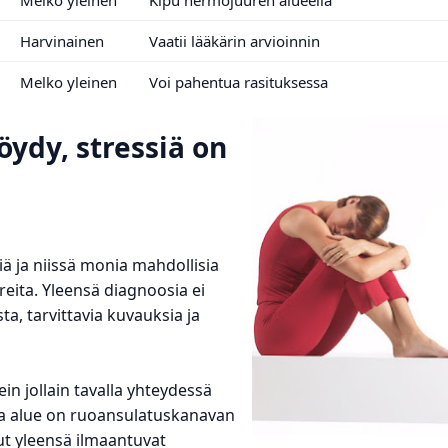
Harvinainen
Vaatii lääkärin arvioinnin
Melko yleinen
Voi pahentua rasituksessa
öydy, stressiä on
ä ja niissä monia mahdollisia
ireita. Yleensä diagnoosia ei
a, tarvittavia kuvauksia ja
in jollain tavalla yhteydessä
va alue on ruoansulatuskanavan
ut yleensä ilmaantuvat