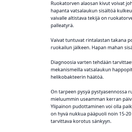
Ruokatorven alaosan kivut voivat joht
hapanta vatsalaukun sisältöä kulkeu
vaivalle altistava tekijä on ruokato
palleatyrä.
Vaivat tuntuvat rintalastan takana
ruokailun jälkeen. Hapan mahan sisäl
Diagnoosia varten tehdään tarvittae
mekanismeilla vatsalaukun happopito
helikobakteerin häätöä.
On tarpeen pysyä pystyasennossa ruo
mieluummin useamman kerran päivän
Ylipainon pudottaminen voi olla paikal
on hyvä nukkua pääpuoli noin 15-20
tarvittava korotus sänkyyn.