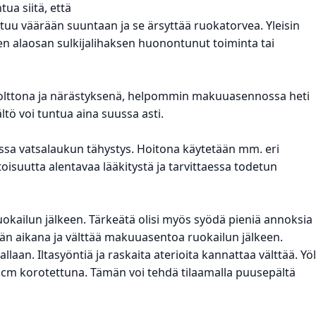
ua siitä, että
tuu väärään suuntaan ja se ärsyttää ruokatorvea. Yleisin
rven alaosan sulkijalihaksen huonontunut toiminta tai
 polttona ja närästyksenä, helpommin makuuasennossa heti
tö voi tuntua aina suussa asti.
ssa vatsalaukun tähystys. Hoitona käytetään mm. eri
isuutta alentavaa lääkitystä ja tarvittaessa todetun
kailun jälkeen. Tärkeätä olisi myös syödä pieniä annoksia
 aikana ja välttää makuuasentoa ruokailun jälkeen.
laan. Iltasyöntiä ja raskaita aterioita kannattaa välttää. Yöl
 cm korotettuna. Tämän voi tehdä tilaamalla puusepältä