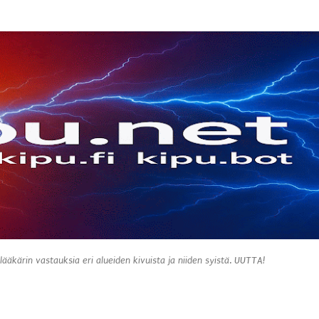
Siirry pääsisältöön
 lääkärin vastauksia eri alueiden kivuista ja niiden syistä. UUTTA!