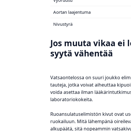
Aortan laajentuma
Nivustyrä
Jos muuta vikaa ei l
syytä vähentää
Vatsaontelossa on suuri joukko elimi
tauteja, jotka voivat aiheuttaa kipuo
voida asettaa ilman lääkärintutkimust
laboratoriokokeita.
Ruoansulatuselimistön kivut ovat use
ruokailuun. Mitä lähempänä oireile
alkupäätä, sitä nopeammin vatsakiv