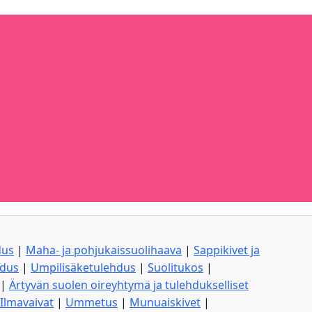
dus
|
Maha- ja pohjukaissuolihaava
|
Sappikivet ja
hdus
|
Umpilisäketulehdus
|
Suolitukos
|
|
Ärtyvän suolen oireyhtymä ja tulehdukselliset
Ilmavaivat
|
Ummetus
|
Munuaiskivet
|