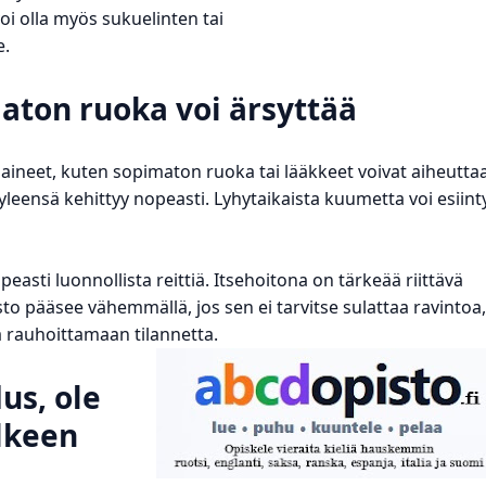
oi olla myös sukuelinten tai
e.
aton ruoka voi ärsyttää
t aineet, kuten sopimaton ruoka tai lääkkeet voivat aiheutta
s yleensä kehittyy nopeasti. Lyhytaikaista kuumetta voi esiint
easti luonnollista reittiä. Itsehoitona on tärkeää riittävä
sto pääsee vähemmällä, jos sen ei tarvitse sulattaa ravintoa,
aa rauhoittamaan tilannetta.
us, ole
lkeen