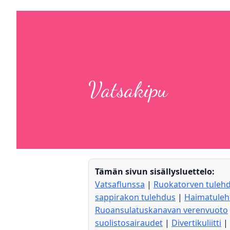
Vatsakipu
Tämän sivun sisällysluettelo:
Vatsaflunssa
|
Ruokatorven tuleh
sappirakon tulehdus
|
Haimatule
Ruoansulatuskanavan verenvuoto
suolistosairaudet
|
Divertikuliitti
|