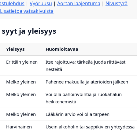
lastulehdus
|
Vyöruusu
|
Aortan laajentuma
|
Nivustyrä
|
Lisätietoa vatsakivuista
|
syyt ja yleisyys
Yleisyys
Huomioitavaa
Erittäin yleinen
Itse rajoittuva; tärkeää juoda riittävästi
nesteitä
Melko yleinen
Pahenee makuulla ja aterioiden jälkeen
Melko yleinen
Voi olla pahoinvointia ja ruokahalun
heikkenemistä
Melko yleinen
Lääkärin arvio voi olla tarpeen
Harvinainen
Usein alkoholin tai sappikivien yhteydessä