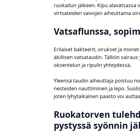
ruokailun jälkeen. Kipu alavatsassa v
virtsateiden vaivojen aiheuttama oir
Vatsaflunssa, sopim
Erilaiset bakteerit, virukset ja mone
äkillisen vatsataudin. Tällöin sairau
oksentelun ja ripulin yhteydessä.
Yleensä taudin aiheuttaja poistuu nop
nesteiden nauttiminen ja lepo. Suoli
joten lyhytaikainen paasto voi autt
Ruokatorven tulehd
pystyssä syönnin jä