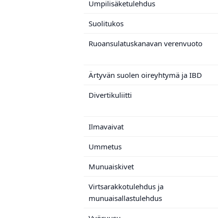
Umpilisäketulehdus
Suolitukos
Ruoansulatuskanavan verenvuoto
Ärtyvän suolen oireyhtymä ja IBD
Divertikuliitti
Ilmavaivat
Ummetus
Munuaiskivet
Virtsarakkotulehdus ja
munuaisallastulehdus
Vyöruusu