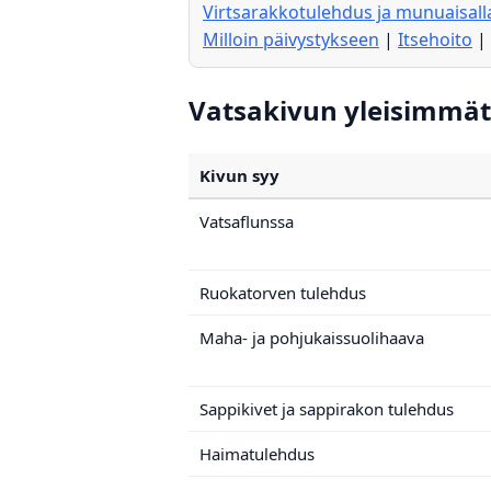
Virtsarakkotulehdus ja munuaisal
Milloin päivystykseen
|
Itsehoito
|
Vatsakivun yleisimmät 
Kivun syy
Vatsaflunssa
Ruokatorven tulehdus
Maha- ja pohjukaissuolihaava
Sappikivet ja sappirakon tulehdus
Haimatulehdus