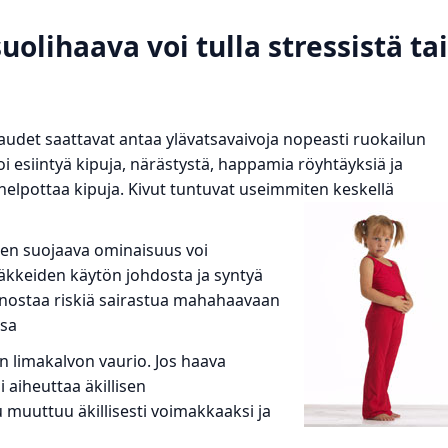
olihaava voi tulla stressistä tai
udet saattavat antaa ylävatsavaivoja nopeasti ruokailun
 voi esiintyä kipuja, närästystä, happamia röyhtäyksiä ja
helpottaa kipuja. Kivut tuntuvat useimmiten keskellä
en suojaava ominaisuus voi
ääkkeiden käytön johdosta ja syntyä
e nostaa riskiä sairastua mahahaavaan
ssa
n limakalvon vaurio. Jos haava
 aiheuttaa äkillisen
 muuttuu äkillisesti voimakkaaksi ja