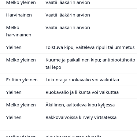
Melko yleinen
Vaatii lääkärin arvion
Harvinainen
Vaatii lääkärin arvion
Melko
Vaatii lääkärin arvion
harvinainen
Yleinen
Toistuva kipu, vaiteleva ripuli tai ummetus
Melko yleinen
Kuume ja paikallinen kipu; antibioottihoito
tai lepo
Erittäin yleinen
Liikunta ja ruokavalio voi vaikuttaa
Yleinen
Ruokavalio ja liikunta voi vaikuttaa
Melko yleinen
Äkillinen, aaltoileva kipu kyljessä
Yleinen
Rakkovaivoissa kirvely virtsatessa
Melko yleinen
Kipu hermojuuren alueella