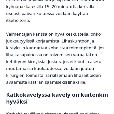
kylmäpakkauksilla 15–20 minuuttia kerralla
useasti päivän kuluessa voidaan käyttää
itsehoitona.
Valmentajan kanssa on hyvä keskustella, onko
juoksutyylissä korjaamista. Lihaskuntoon ja
kireyksiin kannattaa kohdistaa toimenpiteitä, jos
lihastasapainossa on toivomisen varaa tai on
kehittynyt kireyksiä. Joskus, jos ei kiputila asetu
muutamassa kuukaudessa, voidaan joutua
kirurgien toimesta harkitsemaan lihasaitioiden
avaamista lisätilan saamiseksi lihaksille.
Katkokävelyssä kävely on kuitenkin
hyväksi
Katkokävelyllä tarkoitetaan yleensä pohkeissa,