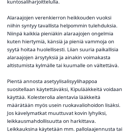
kuntosaliharjoittelulla.
Alaraajojen verenkierron heikkouden vuoksi
niihin syntyy tavallista helpommin tulehduksia.
Niinpä kaikkia pieniäkin alaraajojen ongelmia
kuten hiertymiä, känsiä ja pieniä vammoja on
syytä hoitaa huolellisesti. Liian suuria paikallisia
alaraajojen ärsytyksiä ja ainakin voimakasta
altistumista kylmälle tai kuumalle on vältettävä.
Pientä annosta asetyylisalisyylihappoa
suositellaan käytettäväksi, Kipulääkkeitä voidaan
käyttää. Kolesterolia alentavia lääkkeitä
määrätään myös usein ruokavaliohoidon lisäksi.
Jos kävelymatkat muuttuvat kovin lyhyiksi,
leikkausmahdollisuutta on harkittava.
Leikkauksina käytetään mm. pallolaajennusta tai