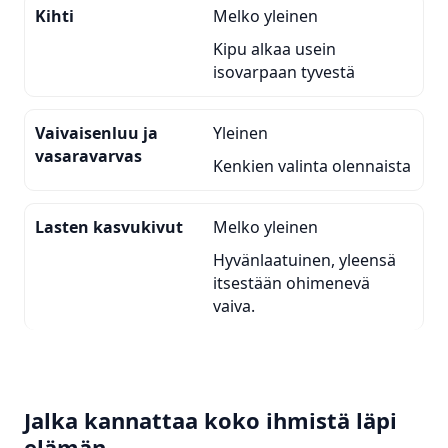
Kihti
Melko yleinen
Kipu alkaa usein
isovarpaan tyvestä
Vaivaisenluu ja
Yleinen
vasaravarvas
Kenkien valinta olennaista
Lasten kasvukivut
Melko yleinen
Hyvänlaatuinen, yleensä
itsestään ohimenevä
vaiva.
Jalka kannattaa koko ihmistä läpi
elämän