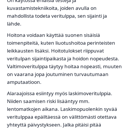
On käytössä erilaisia testejä ja
kuvastamistekniikoita, joiden avulla on
mahdollista todeta veritulppa, sen sijainti ja
lähde.
Hoitona voidaan käyttää suonen sisäisiä
toimenpiteitä, kuten liuotushoitoa perinteisten
leikkausten lisäksi. Hoitotulokset riippuvat
veritulpan sijaintipaikasta ja hoidon nopeudesta.
Valtimoveritulppa täytyy hoitaa nopeasti, muuten
on vaarana jopa joutuminen turvautumaan
amputaatioon.
Alaraajoissa esiintyy myös laskimoveritulppia.
Niiden saamisen riski lisääntyy mm.
lentomatkojen aikana. Laskimopuolenkin syvää
veritulppaa epäiltäessä on välittömästi otettava
yhteyttä päivystykseen. Jalka pitäisi pitää