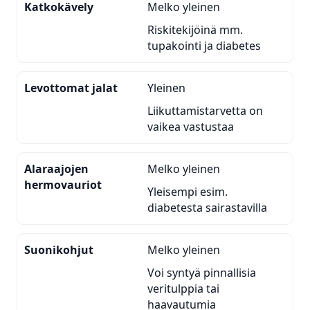
Katkokävely
Melko yleinen
Riskitekijöinä mm.
tupakointi ja diabetes
Levottomat jalat
Yleinen
Liikuttamistarvetta on
vaikea vastustaa
Alaraajojen
Melko yleinen
hermovauriot
Yleisempi esim.
diabetesta sairastavilla
Suonikohjut
Melko yleinen
Voi syntyä pinnallisia
veritulppia tai
haavautumia