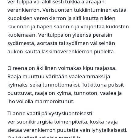
veritulppa voi äkillisesti tukkia alaraajan
verenkierron. Verisuonten tukkiintuminen estää
kudoksien verenkierron ja sitä kautta niiden
ravinnon ja hapen saannin ja voi johtaa kudosten
kuolemaan. Veritulppa on yleensä peräisin
sydämestä, aortasta tai sydämen väliseinän
aukon kautta laskimoverenkierron puolelta.
Oireena on äkillinen voimakas kipu raajassa.
Raaja muuttuu väriltään vaaleammaksi ja
kylmäksi sekä tunnottomaksi. Tutkittuna pulssit
puuttuvat, raaja on kylmä, tunnoton, vaalea ja
iho voi olla marmoroitunut.
Tilanne vaatii päivystysluonteisesti
verisuonikirurgisia toimenpiteitä, koska raaja
sietää verenkierron puutetta vain lyhytaikaisesti.