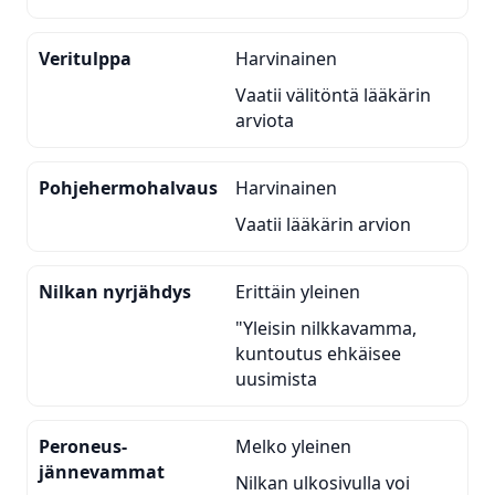
Veritulppa
Harvinainen
Vaatii välitöntä lääkärin
arviota
Pohjehermohalvaus
Harvinainen
Vaatii lääkärin arvion
Nilkan nyrjähdys
Erittäin yleinen
"Yleisin nilkkavamma,
kuntoutus ehkäisee
uusimista
Peroneus-
Melko yleinen
jännevammat
Nilkan ulkosivulla voi