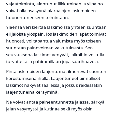
vajaatoiminta, alentunut liikkuminen ja ylipaino
voivat olla osasyynä alaraajojen laskimoiden
huonontuneeseen toimintaan.
Yleensä veri kiertää laskimoissa yhteen suuntaan
eli jaloista ylöspäin. Jos laskimoiden läpät toimivat
huonosti, voi tapahtua valumista myös toiseen
suuntaan painovoiman vaikutuksesta. Sen
seurauksena laskimot venyvät, jalkoihin voi tulla
turvotusta ja pahimmillaan jopa säärihaavoja.
Pintalaskimoiden laajentumat ilmenevät suonten
korostumisena iholla, Laajentuneet pinnalliset
laskimot näkyvät sääressä ja joskus reidessäkin
laajentuneina keräyminä.
Ne voivat antaa paineentunnetta jalassa, särkyä,
jalan väsymystä ja kutinaa sekä myös öisin