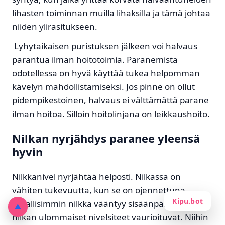
lihasten toiminnan muilla lihaksilla ja tämä johtaa
niiden ylirasitukseen.
Lyhytaikaisen puristuksen jälkeen voi halvaus
parantua ilman hoitotoimia. Paranemista
odotellessa on hyvä käyttää tukea helpomman
kävelyn mahdollistamiseksi. Jos pinne on ollut
pidempikestoinen, halvaus ei välttämättä parane
ilman hoitoa. Silloin hoitolinjana on leikkaushoito.
Nilkan nyrjähdys paranee yleensä
hyvin
Nilkkanivel nyrjähtää helposti. Nilkassa on
vähiten tukevuutta, kun se on ojennettuna.
Kipu.bot
Tavallisimmin nilkka vääntyy sisäänpäin, jolloin
▲
nilkan ulommaiset nivelsiteet vaurioituvat. Niihin