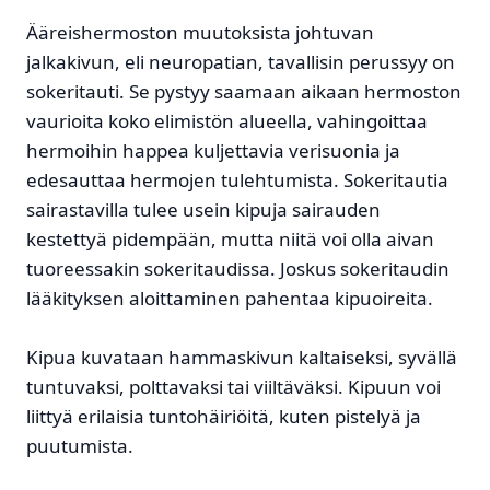
Ääreishermoston muutoksista johtuvan
jalkakivun, eli neuropatian, tavallisin perussyy on
sokeritauti. Se pystyy saamaan aikaan hermoston
vaurioita koko elimistön alueella, vahingoittaa
hermoihin happea kuljettavia verisuonia ja
edesauttaa hermojen tulehtumista. Sokeritautia
sairastavilla tulee usein kipuja sairauden
kestettyä pidempään, mutta niitä voi olla aivan
tuoreessakin sokeritaudissa. Joskus sokeritaudin
lääkityksen aloittaminen pahentaa kipuoireita.
Kipua kuvataan hammaskivun kaltaiseksi, syvällä
tuntuvaksi, polttavaksi tai viiltäväksi. Kipuun voi
liittyä erilaisia tuntohäiriöitä, kuten pistelyä ja
puutumista.