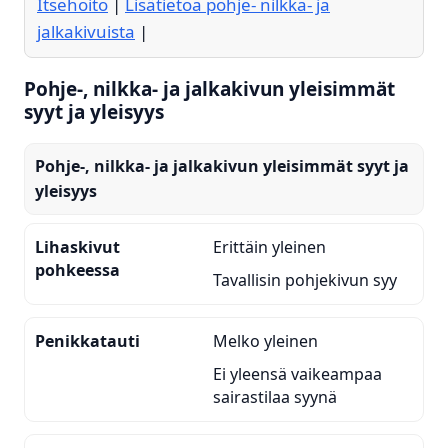
Itsehoito
|
Lisätietoa pohje- nilkka- ja
jalkakivuista
|
Pohje-, nilkka- ja jalkakivun yleisimmät
syyt ja yleisyys
Pohje-, nilkka- ja jalkakivun yleisimmät syyt ja
yleisyys
Lihaskivut
Erittäin yleinen
pohkeessa
Tavallisin pohjekivun syy
Penikkatauti
Melko yleinen
Ei yleensä vaikeampaa
sairastilaa syynä