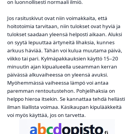
on luonnollisesti normaali ilmiö.
Jos rasituskivut ovat niin voimakkaita, että
hoitotoimia tarvitaan, niin tulokset ovat hyviä ja
tulokset saadaan yleensä helposti aikaan. Aluksi
on syytä lepuuttaa ärtyneitä lihaksia, kunnes
arkuus häviää. Tähän voi kulua muutama päivä,
viikko tai pari. Kylmäpakkauksien käyttö 15–20
minuutin ajan kipualueella useamman kerran
päivässä alkuvaiheessa on yleensä avuksi.
Myöhemmässä vaiheessa lämpö voi antaa
paremman rentoutustehon. Pohjelihaksia on
helppo hieroa itsekin. Se kannattaa tehdä hellästi
ilman liiallista voimaa. Käsikaupan kipulääkkeitä
voi myös käyttää, jos on tarvetta.