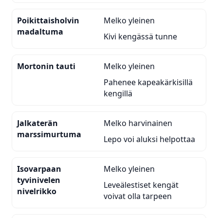
Poikittaisholvin
Melko yleinen
madaltuma
Kivi kengässä tunne
Mortonin tauti
Melko yleinen
Pahenee kapeakärkisillä
kengillä
Jalkaterän
Melko harvinainen
marssimurtuma
Lepo voi aluksi helpottaa
Isovarpaan
Melko yleinen
tyvinivelen
Leveälestiset kengät
nivelrikko
voivat olla tarpeen