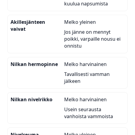
kuulua napsumista
Akillesjänteen
Melko yleinen
vaivat
Jos jänne on mennyt
poikki, varpaille nousu ei
onnistu
Nilkan hermopinne
Melko harvinainen
Tavallisesti vamman
jälkeen
Nilkan nivelrikko
Melko harvinainen
Usein seurausta
vanhoista vammoista
Nivelreuma
Melko yleinen