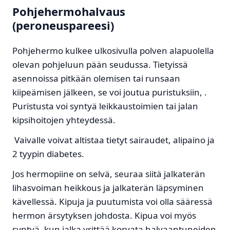
Pohjehermohalvaus
(peroneuspareesi)
Pohjehermo kulkee ulkosivulla polven alapuolella
olevan pohjeluun pään seudussa. Tietyissä
asennoissa pitkään olemisen tai runsaan
kiipeämisen jälkeen, se voi joutua puristuksiin, .
Puristusta voi syntyä leikkaustoimien tai jalan
kipsihoitojen yhteydessä.
Vaivalle voivat altistaa tietyt sairaudet, alipaino ja
2 tyypin diabetes.
Jos hermopiine on selvä, seuraa siitä jalkaterän
lihasvoiman heikkous ja jalkaterän läpsyminen
kävellessä. Kipuja ja puutumista voi olla sääressä
hermon ärsytyksen johdosta. Kipua voi myös
syntyä, kun jalka yrittää korvata halvaantuneiden