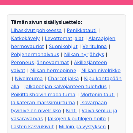
Tämän sivun sisällysluettelo:
Lihaskivut pohkeessa
|
Penikkatauti
|
Katkokävely
|
Levottomat jalat
|
Alaraajojen
hermovauriot
|
Suonikohjut
|
Veritulppa
|
Pohjehermohalvaus
|
Nilkan nyrjähdys
|
Peroneus-jännevammat
|
Akillesjänteen
vaivat
|
Nilkan hermopinne
|
Nilkan nivelrikko
|
Nivelreuma
|
Charcot-jalka
|
Kipu kantapään
alla
|
Jalkapohjan kalvojänteen tulehdus
|
Poikittaisholvin madaltuma
|
Mortonin tauti
|
Jalkaterän marssimurtuma
|
Isovarpaan
tyvinivelen nivelrikko
|
Kihti
|
Vaivaisenluu ja
vasaravarvas
|
Jalkojen kiputilojen hoito
|
Lasten kasvukivut
|
Milloin päivystyksen
|