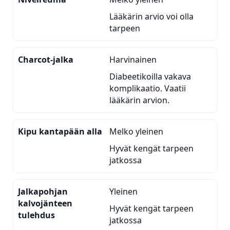
Lääkärin arvio voi olla
tarpeen
Charcot-jalka
Harvinainen
Diabeetikoilla vakava
komplikaatio. Vaatii
lääkärin arvion.
Kipu kantapään alla
Melko yleinen
Hyvät kengät tarpeen
jatkossa
Jalkapohjan
Yleinen
kalvojänteen
Hyvät kengät tarpeen
tulehdus
jatkossa