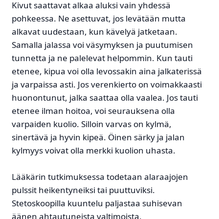
Kivut saattavat alkaa aluksi vain yhdessä
pohkeessa. Ne asettuvat, jos levätään mutta
alkavat uudestaan, kun kävelyä jatketaan.
Samalla jalassa voi väsymyksen ja puutumisen
tunnetta ja ne palelevat helpommin. Kun tauti
etenee, kipua voi olla levossakin aina jalkaterissä
ja varpaissa asti. Jos verenkierto on voimakkaasti
huonontunut, jalka saattaa olla vaalea. Jos tauti
etenee ilman hoitoa, voi seurauksena olla
varpaiden kuolio. Silloin varvas on kylmä,
sinertävä ja hyvin kipeä. Öinen särky ja jalan
kylmyys voivat olla merkki kuolion uhasta.
Lääkärin tutkimuksessa todetaan alaraajojen
pulssit heikentyneiksi tai puuttuviksi.
Stetoskoopilla kuuntelu paljastaa suhisevan
äänen ahtautuneista valtimoista.