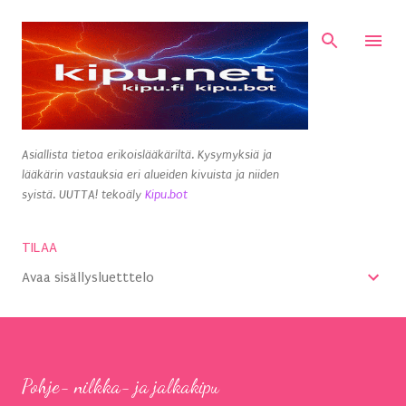
Siirry pääsisältöön
Asiallista tietoa erikoislääkäriltä. Kysymyksiä ja
lääkärin vastauksia eri alueiden kivuista ja niiden
syistä. UUTTA! tekoäly
Kipu.bot
TILAA
Avaa sisällysluetttelo
Pohje- nilkka- ja jalkakipu