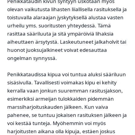
Penikkataudin kivun syntyyn uskotaan myös
olevan vaikutusta lihasten liiallisella rasituksella ja
toistuvalla alaraajan jyskytyksellä alustaa vasten
urheilu yms. suoritusten yhteydessä. Tämä
rasittaa sääriluuta ja sitä ympäröiviä lihaksia
aiheuttaen ärsytystä. Laskeutuneet jalkaholvit tai
huonot juoksujalkineet voivat edesauttaa
ongelman synnyssä.
Penikkataudissa kipua voi tuntua aluksi sääriluun
sisäsivulla. Tavallisesti voimakas kipu ei kehity
kerralla vaan jonkun suuremman rasitusjakson,
esimerkiksi armeijan tulokkaiden pidemmän
marssiharjoituskauden jälkeen. Kun vaiva
pahenee, se tuntuu jokaisen rasituksen jälkeen ja
voi kestää tunteja. Myöhemmin voi myös
harjoitusten aikana olla kipuja, estäen joskus