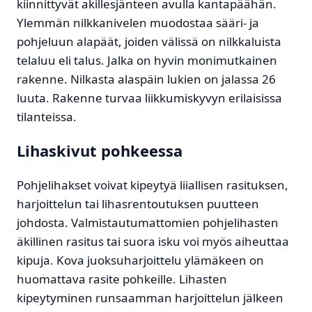
kiinnittyvät akillesjänteen avulla kantapäähän.
Ylemmän nilkkanivelen muodostaa sääri- ja
pohjeluun alapäät, joiden välissä on nilkkaluista
telaluu eli talus. Jalka on hyvin monimutkainen
rakenne. Nilkasta alaspäin lukien on jalassa 26
luuta. Rakenne turvaa liikkumiskyvyn erilaisissa
tilanteissa.
Lihaskivut pohkeessa
Pohjelihakset voivat kipeytyä liiallisen rasituksen,
harjoittelun tai lihasrentoutuksen puutteen
johdosta. Valmistautumattomien pohjelihasten
äkillinen rasitus tai suora isku voi myös aiheuttaa
kipuja. Kova juoksuharjoittelu ylämäkeen on
huomattava rasite pohkeille. Lihasten
kipeytyminen runsaamman harjoittelun jälkeen