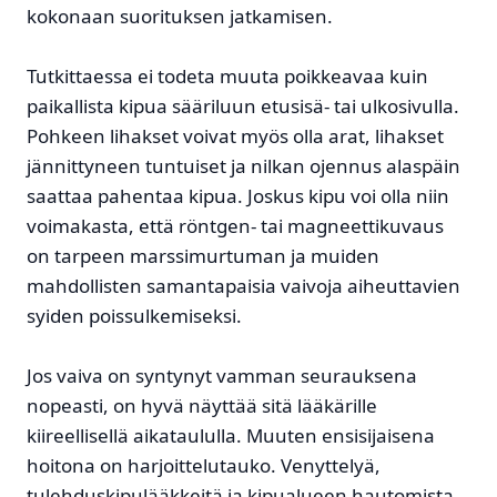
kokonaan suorituksen jatkamisen.
Tutkittaessa ei todeta muuta poikkeavaa kuin
paikallista kipua sääriluun etusisä- tai ulkosivulla.
Pohkeen lihakset voivat myös olla arat, lihakset
jännittyneen tuntuiset ja nilkan ojennus alaspäin
saattaa pahentaa kipua. Joskus kipu voi olla niin
voimakasta, että röntgen- tai magneettikuvaus
on tarpeen marssimurtuman ja muiden
mahdollisten samantapaisia vaivoja aiheuttavien
syiden poissulkemiseksi.
Jos vaiva on syntynyt vamman seurauksena
nopeasti, on hyvä näyttää sitä lääkärille
kiireellisellä aikataululla. Muuten ensisijaisena
hoitona on harjoittelutauko. Venyttelyä,
tulehduskipulääkkeitä ja kipualueen hautomista