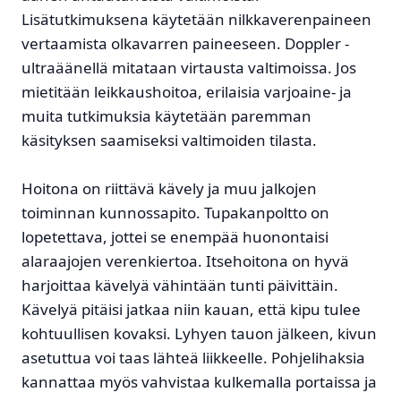
Lisätutkimuksena käytetään nilkkaverenpaineen
vertaamista olkavarren paineeseen. Doppler -
ultraäänellä mitataan virtausta valtimoissa. Jos
mietitään leikkaushoitoa, erilaisia varjoaine- ja
muita tutkimuksia käytetään paremman
käsityksen saamiseksi valtimoiden tilasta.
Hoitona on riittävä kävely ja muu jalkojen
toiminnan kunnossapito. Tupakanpoltto on
lopetettava, jottei se enempää huonontaisi
alaraajojen verenkiertoa. Itsehoitona on hyvä
harjoittaa kävelyä vähintään tunti päivittäin.
Kävelyä pitäisi jatkaa niin kauan, että kipu tulee
kohtuullisen kovaksi. Lyhyen tauon jälkeen, kivun
asetuttua voi taas lähteä liikkeelle. Pohjelihaksia
kannattaa myös vahvistaa kulkemalla portaissa ja