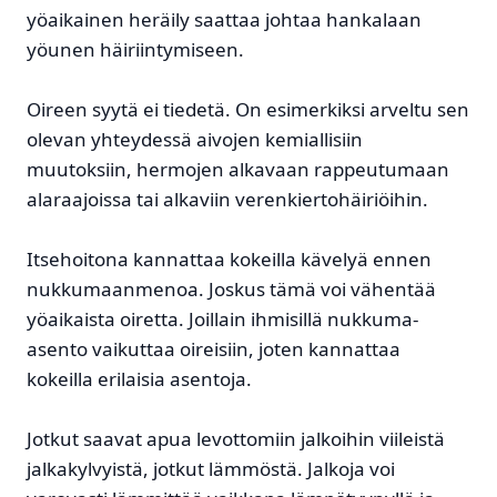
yöaikainen heräily saattaa johtaa hankalaan
yöunen häiriintymiseen.
Oireen syytä ei tiedetä. On esimerkiksi arveltu sen
olevan yhteydessä aivojen kemiallisiin
muutoksiin, hermojen alkavaan rappeutumaan
alaraajoissa tai alkaviin verenkiertohäiriöihin.
Itsehoitona kannattaa kokeilla kävelyä ennen
nukkumaanmenoa. Joskus tämä voi vähentää
yöaikaista oiretta. Joillain ihmisillä nukkuma-
asento vaikuttaa oireisiin, joten kannattaa
kokeilla erilaisia asentoja.
Jotkut saavat apua levottomiin jalkoihin viileistä
jalkakylvyistä, jotkut lämmöstä. Jalkoja voi