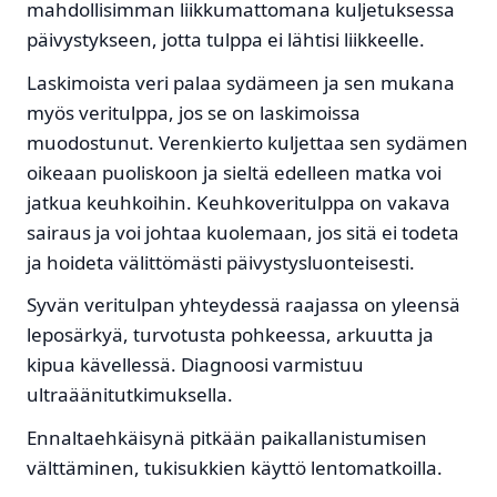
mahdollisimman liikkumattomana kuljetuksessa
päivystykseen, jotta tulppa ei lähtisi liikkeelle.
Laskimoista veri palaa sydämeen ja sen mukana
myös veritulppa, jos se on laskimoissa
muodostunut. Verenkierto kuljettaa sen sydämen
oikeaan puoliskoon ja sieltä edelleen matka voi
jatkua keuhkoihin. Keuhkoveritulppa on vakava
sairaus ja voi johtaa kuolemaan, jos sitä ei todeta
ja hoideta välittömästi päivystysluonteisesti.
Syvän veritulpan yhteydessä raajassa on yleensä
leposärkyä, turvotusta pohkeessa, arkuutta ja
kipua kävellessä. Diagnoosi varmistuu
ultraäänitutkimuksella.
Ennaltaehkäisynä pitkään paikallanistumisen
välttäminen, tukisukkien käyttö lentomatkoilla.