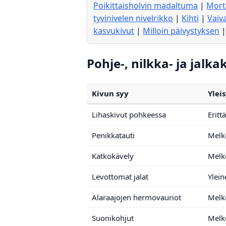
Poikittaisholvin madaltuma
|
Mort
tyvinivelen nivelrikko
|
Kihti
|
Vaiv
kasvukivut
|
Milloin päivystyksen
Pohje-, nilkka- ja jalk
Kivun syy
Ylei
Lihaskivut pohkeessa
Eritt
Penikkatauti
Melk
Katkokävely
Melk
Levottomat jalat
Ylein
Alaraajojen hermovauriot
Melk
Suonikohjut
Melk