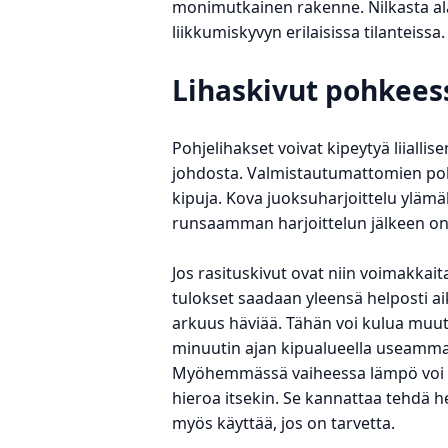
monimutkainen rakenne. Nilkasta ala
liikkumiskyvyn erilaisissa tilanteissa.
Lihaskivut pohkees
Pohjelihakset voivat kipeytyä liialli
johdosta. Valmistautumattomien pohje
kipuja. Kova juoksuharjoittelu yläm
runsaamman harjoittelun jälkeen on 
Jos rasituskivut ovat niin voimakkaita
tulokset saadaan yleensä helposti ai
arkuus häviää. Tähän voi kulua muut
minuutin ajan kipualueella useamma
Myöhemmässä vaiheessa lämpö voi 
hieroa itsekin. Se kannattaa tehdä he
myös käyttää, jos on tarvetta.