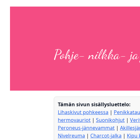
Pohje- nilkka- ja
Tämän sivun sisällysluettelo:
Lihaskivut pohkeessa
|
Penikkatau
hermovauriot
|
Suonikohjut
|
Veri
Peroneus-jännevammat
|
Akillesj
Nivelreuma
|
Charcot-jalka
|
Kipu 