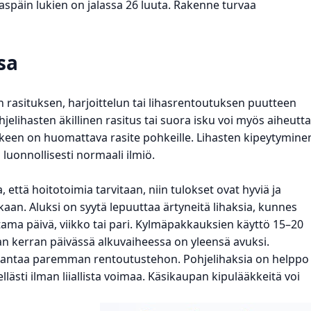
späin lukien on jalassa 26 luuta. Rakenne turvaa
sa
sen rasituksen, harjoittelun tai lihasrentoutuksen puutteen
lihasten äkillinen rasitus tai suora isku voi myös aiheutt
äkeen on huomattava rasite pohkeille. Lihasten kipeytymine
luonnollisesti normaali ilmiö.
, että hoitotoimia tarvitaan, niin tulokset ovat hyviä ja
kaan. Aluksi on syytä lepuuttaa ärtyneitä lihaksia, kunnes
ama päivä, viikko tai pari. Kylmäpakkauksien käyttö 15–20
n kerran päivässä alkuvaiheessa on yleensä avuksi.
antaa paremman rentoutustehon. Pohjelihaksia on helppo
llästi ilman liiallista voimaa. Käsikaupan kipulääkkeitä voi