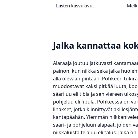
Lasten kasvukivut
Melk
Jalka kannattaa ko
Alaraaja joutuu jatkuvasti kantama
painon, kun nilkka sekä jalka huoleh
alla olevaan pintaan. Pohkeen tukir
muodostavat kaksi pitkää luuta, ko
sääriluu eli tibia ja sen viereen ulkosy
pohjeluu eli fibula. Pohkeessa on v
lihakset, jotka kiinnittyvät akillesjän
kantapäähän. Ylemmän nilkkanivel
sääri- ja pohjeluun alapäät, joiden vä
nilkkaluista telaluu eli talus. Jalka on