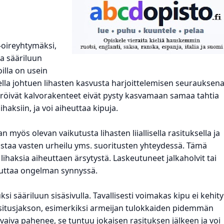
o-oireyhtymäksi,
a sääriluun
illa on usein
lla johtuen lihasten kasvusta harjoittelemisen seurauksena
öivät kalvorakenteet eivät pysty kasvamaan samaa tahtia
ihaksiin, ja voi aiheuttaa kipuja.
myös olevan vaikutusta lihasten liiallisella rasituksella ja
alustaa vasten urheilu yms. suoritusten yhteydessä. Tämä
 lihaksia aiheuttaen ärsytystä. Laskeutuneet jalkaholvit tai
auttaa ongelman synnyssä.
si sääriluun sisäsivulla. Tavallisesti voimakas kipu ei kehity
itusjakson, esimerkiksi armeijan tulokkaiden pidemmän
aiva pahenee, se tuntuu jokaisen rasituksen jälkeen ja voi