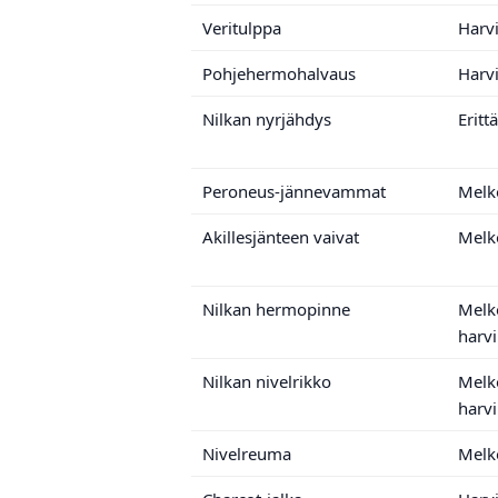
Veritulppa
Harv
Pohjehermohalvaus
Harv
Nilkan nyrjähdys
Eritt
Peroneus-jännevammat
Melk
Akillesjänteen vaivat
Melk
Nilkan hermopinne
Melk
harv
Nilkan nivelrikko
Melk
harv
Nivelreuma
Melk