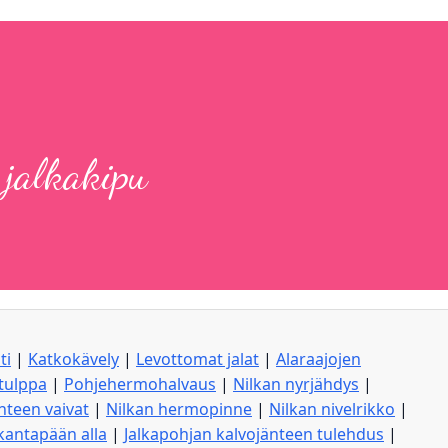
 jalkakipu
ti
|
Katkokävely
|
Levottomat jalat
|
Alaraajojen
tulppa
|
Pohjehermohalvaus
|
Nilkan nyrjähdys
|
änteen vaivat
|
Nilkan hermopinne
|
Nilkan nivelrikko
|
kantapään alla
|
Jalkapohjan kalvojänteen tulehdus
|