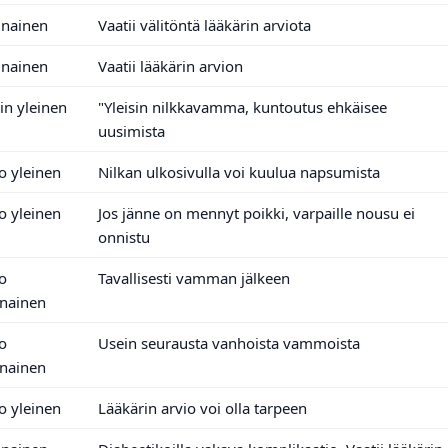
inainen
Vaatii välitöntä lääkärin arviota
inainen
Vaatii lääkärin arvion
äin yleinen
"Yleisin nilkkavamma, kuntoutus ehkäisee
uusimista
o yleinen
Nilkan ulkosivulla voi kuulua napsumista
o yleinen
Jos jänne on mennyt poikki, varpaille nousu ei
onnistu
o
Tavallisesti vamman jälkeen
inainen
o
Usein seurausta vanhoista vammoista
inainen
o yleinen
Lääkärin arvio voi olla tarpeen