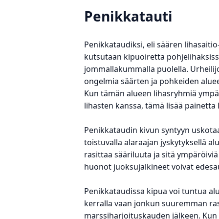
Penikkatauti
Penikkataudiksi, eli säären lihasaiti
kutsutaan kipuoiretta pohjelihaksiss
jommallakummalla puolella. Urheilijo
ongelmia säärten ja pohkeiden aluee
Kun tämän alueen lihasryhmiä ympär
lihasten kanssa, tämä lisää painetta l
Penikkataudin kivun syntyyn uskotaan 
toistuvalla alaraajan jyskytyksellä 
rasittaa sääriluuta ja sitä ympäröiviä
huonot juoksujalkineet voivat edes
Penikkataudissa kipua voi tuntua aluk
kerralla vaan jonkun suuremman ras
marssiharjoituskauden jälkeen. Kun v