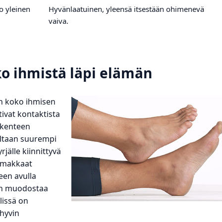
o yleinen
Hyvänlaatuinen, yleensä itsestään ohimenevä
vaiva.
ko ihmistä läpi elämän
an koko ihmisen
tivat kontaktista
akenteen
oltaan suurempi
rjälle kiinnittyvä
oimakkaat
teen avulla
en muodostaa
lissä on
 hyvin