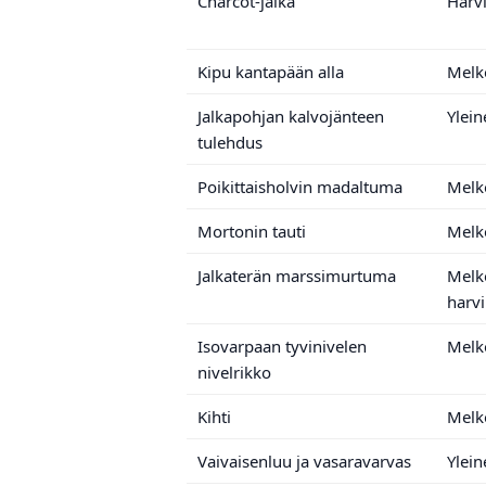
Charcot-jalka
Harv
Kipu kantapään alla
Melk
Jalkapohjan kalvojänteen
Ylein
tulehdus
Poikittaisholvin madaltuma
Melk
Mortonin tauti
Melk
Jalkaterän marssimurtuma
Melk
harv
Isovarpaan tyvinivelen
Melk
nivelrikko
Kihti
Melk
Vaivaisenluu ja vasaravarvas
Ylein