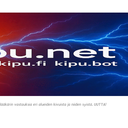
Siirry pääsisältöön
 lääkärin vastauksia eri alueiden kivuista ja niiden syistä. UUTTA!