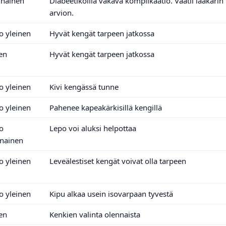
inainen
Diabeetikoilla vakava komplikaatio. Vaatii lääkärin
arvion.
o yleinen
Hyvät kengät tarpeen jatkossa
en
Hyvät kengät tarpeen jatkossa
o yleinen
Kivi kengässä tunne
o yleinen
Pahenee kapeakärkisillä kengillä
o
Lepo voi aluksi helpottaa
inainen
o yleinen
Leveälestiset kengät voivat olla tarpeen
o yleinen
Kipu alkaa usein isovarpaan tyvestä
en
Kenkien valinta olennaista