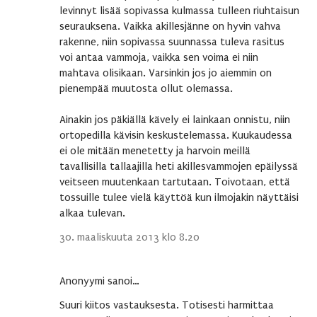
levinnyt lisää sopivassa kulmassa tulleen riuhtaisun
seurauksena. Vaikka akillesjänne on hyvin vahva
rakenne, niin sopivassa suunnassa tuleva rasitus
voi antaa vammoja, vaikka sen voima ei niin
mahtava olisikaan. Varsinkin jos jo aiemmin on
pienempää muutosta ollut olemassa.
Ainakin jos päkiällä kävely ei lainkaan onnistu, niin
ortopedilla kävisin keskustelemassa. Kuukaudessa
ei ole mitään menetetty ja harvoin meillä
tavallisilla tallaajilla heti akillesvammojen epäilyssä
veitseen muutenkaan tartutaan. Toivotaan, että
tossuille tulee vielä käyttöä kun ilmojakin näyttäisi
alkaa tulevan.
30. maaliskuuta 2013 klo 8.20
Anonyymi sanoi…
Suuri kiitos vastauksesta. Totisesti harmittaa