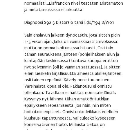
normaalisti...Lisfranckin nivel testaten aristamaton
ja metatarsuksissa ei arkuutta.
Diagnoosi S92.3 Distorsio tarsi l.dx/Y94.8/W01
Sain ensiavun jälkeen dynocastin, jota sitten pidin
2-3 viikon ajan. Jalka oli voimakkaasti turvoksissa,
mutta on normalisoitumassa hitaasti. Osittain
tämän seurauksena jänteen (pohjelihaksen alun ja
kantapään keskiosassa) tuntuva kuoppa erottuu
nyt selvemmin (oli jo vamman sattuessa), ja sitten
eilen lueskelin kirjallisuutta aiheesta akillesjänteen
osittainen repeämä. Kävely onnistuu ontuen.
Varsinaista kipua ei ole. Päkiänousu ei onnistu
ollenkaan. Tavallaan ei haittaa normaalielämää.
Kysymys nyt lähinnä tähän amatööritutkijan
epäilykseen repeämisestä: jos näin, niin miten
hoitotoimenpiteet. Onnistuuko leikkaus edelleen
kuukausi tapahtuneesta, vai tuleeko kyseeseen
konservatiivinen hoito. Millaista tietoa on