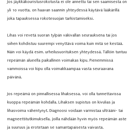
Jos jäykkäkouristusrokotusta ei ole annettu tai sen saamisesta on
yli 10 vuotta, on haavan saannin yhteydessä käytävä lääkärillä
joka tapauksessa rokotesuojan tarkistamiseksi.
Lihas voi revetä suoran tylpän väkivallan seurauksena tai jos
siihen kohdistuu suurempi venyttävä voima kuin mitä se kestää.
Näin voi käydä esim. urheilusuorituksen yhteydessä. Tällöin tuntuu
repeämän alueella paikallinen voimakas kipu. Pienemmissä
vammoissa voi kipu olla voimakkaampaa vasta seuraavana
päivänä.
Jos repeämä on pinnallisessa lihaksessa, voi olla tunnettavissa
kuoppa repeämän kohdalla. Lihaksen supistus on kivulias ja
lihasvoima vähentynyt. Diagnoosi voidaan varmistaa ulträäni- tai
magneettitutkimuksella, joilla nähdään hyvin myös repeämän aste
ja suuruus ja erotetaan se samantapaisesta vaivasta,