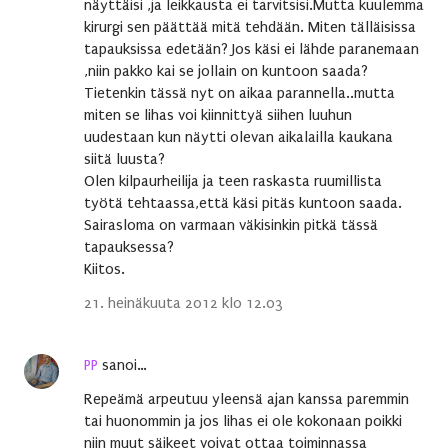
näyttäisi ,ja leikkausta ei tarvitsisi.Mutta kuulemma
kirurgi sen päättää mitä tehdään. Miten tälläisissa
tapauksissa edetään? Jos käsi ei lähde paranemaan
,niin pakko kai se jollain on kuntoon saada?
Tietenkin tässä nyt on aikaa parannella..mutta
miten se lihas voi kiinnittyä siihen luuhun
uudestaan kun näytti olevan aikalailla kaukana
siitä luusta?
Olen kilpaurheilija ja teen raskasta ruumillista
työtä tehtaassa,että käsi pitäs kuntoon saada.
Sairasloma on varmaan väkisinkin pitkä tässä
tapauksessa?
Kiitos.
21. heinäkuuta 2012 klo 12.03
PP
sanoi…
Repeämä arpeutuu yleensä ajan kanssa paremmin
tai huonommin ja jos lihas ei ole kokonaan poikki
niin muut säikeet voivat ottaa toiminnassa