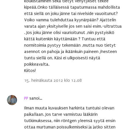
koukistaminen sekä tietyt venytykset tekee
kipeää.Onko tälläisessä tapaturmassa mahdollista
että siellä on joku jänne tai nivelside vauoitunut?
Voiko vamma tulehduttaa kyynärpään? Ajattelin
varata ajan yksityiselle jos sen saisi esim.-ultrattua
. Jos joku jänne olisi vaurioitunut ,niin pystyisikö
kättä kuitenkin käyttämään ? Tuntuu että
normitoimia pystyy tekemään ,mutta nuo tietyt
asennot on pahoja ja ikäänkuin paineen /nesteen
tuntu siellä on. Käsi ei ulkpoisesti näytä
poikkeavalta.
Kiitos!
15. heinäkuuta 2012 klo 12.08
PP
sanoi…
Ilman muuta kuvauksen harkinta tuntuisi olevan
paikallaan. Jos tarve varmistuu lääkärin
tutkimuksessa, niin röntgen yleensä syytä ensin
ottaa murtuman poissulkemiseksi ja jatko sitten