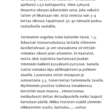
ajallisesti 2.50 kahtapuolta. Viime syksynä
ilmaantui oikeaan jalkaterään vaiva, joka vaikutti
talven yli liikuntaan niin, että onnistui vain 3-4
kertaa viikossa tapahtunut 30-40 minuutin juoksu
rauhallisella vauhdilla.
Varsinainen ongelma tulee kuitenkin tässä. 1.3.
liukastuin lounasruokalassa lattialla olleeseen
kastiketahraan, ja sen seurauksena oli erittäin
voimakas oikean jalan altameno. En kaatunut,
mutta siinä tarjotinta kantaessasi jouduin
tekemään kaikkeni pysyäkseni pystyssä. Samalla
tuntui voimakas kipu akilliesjänteen ja pohkeen
alueilla. Lauantaina sitten ensiapuun ja
sunnuntaina 3.3. toisen kerran tarkemmalla tavalla.
Myöhemmin postitse tulleessa lomakkeessa
kerrottiin muun muassa ...Hematoomaa
mediaalisesti deltan distaalipuolella melko laajasti
kantaluun päällä. Nilkka testaten stabiili ylemmän
nilkkanivelen osalta, kantaluu.......soituu