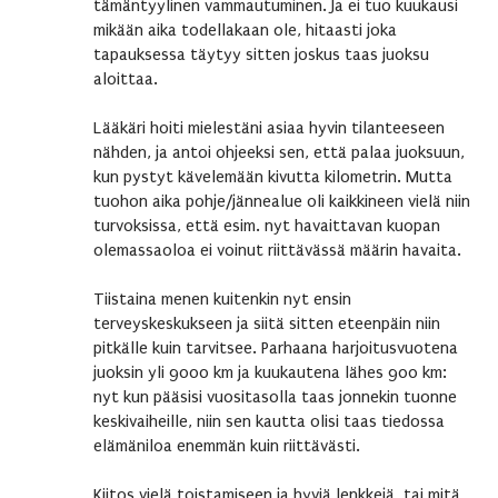
tämäntyylinen vammautuminen. Ja ei tuo kuukausi
mikään aika todellakaan ole, hitaasti joka
tapauksessa täytyy sitten joskus taas juoksu
aloittaa.
Lääkäri hoiti mielestäni asiaa hyvin tilanteeseen
nähden, ja antoi ohjeeksi sen, että palaa juoksuun,
kun pystyt kävelemään kivutta kilometrin. Mutta
tuohon aika pohje/jännealue oli kaikkineen vielä niin
turvoksissa, että esim. nyt havaittavan kuopan
olemassaoloa ei voinut riittävässä määrin havaita.
Tiistaina menen kuitenkin nyt ensin
terveyskeskukseen ja siitä sitten eteenpäin niin
pitkälle kuin tarvitsee. Parhaana harjoitusvuotena
juoksin yli 9000 km ja kuukautena lähes 900 km:
nyt kun pääsisi vuositasolla taas jonnekin tuonne
keskivaiheille, niin sen kautta olisi taas tiedossa
elämäniloa enemmän kuin riittävästi.
Kiitos vielä toistamiseen ja hyviä lenkkejä, tai mitä