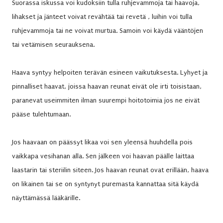
Suorassa iskussa voi kudoksiin tulla ruhjevammoja tai haavoja,
lihakset ja jänteet voivat revähtää tai revetä , luihin voi tulla
ruhjevammoja tai ne voivat murtua. Samoin voi käydä vääntöjen
tai vetämisen seurauksena.
Haava syntyy helpoiten terävän esineen vaikutuksesta. Lyhyet ja
pinnalliset haavat, joissa haavan reunat eivät ole irti toisistaan,
paranevat useimmiten ilman suurempi hoitotoimia jos ne eivät
pääse tulehtumaan.
Jos haavaan on päässyt likaa voi sen yleensä huuhdella pois
vaikkapa vesihanan alla. Sen jälkeen voi haavan päälle laittaa
laastarin tai steriilin siteen. Jos haavan reunat ovat erillään, haava
on likainen tai se on syntynyt puremasta kannattaa sitä käydä
näyttämässä lääkärille.