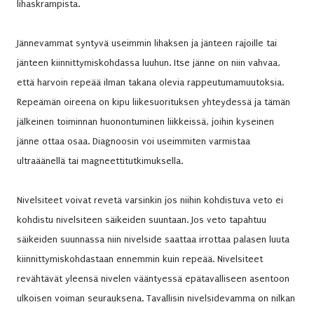
lihaskrampista.
Jännevammat syntyvä useimmin lihaksen ja jänteen rajoille tai
jänteen kiinnittymiskohdassa luuhun. Itse jänne on niin vahvaa,
että harvoin repeää ilman takana olevia rappeutumamuutoksia.
Repeämän oireena on kipu liikesuorituksen yhteydessä ja tämän
jälkeinen toiminnan huonontuminen liikkeissä, joihin kyseinen
jänne ottaa osaa. Diagnoosin voi useimmiten varmistaa
ultraäänellä tai magneettitutkimuksella.
Nivelsiteet voivat revetä varsinkin jos niihin kohdistuva veto ei
kohdistu nivelsiteen säikeiden suuntaan. Jos veto tapahtuu
säikeiden suunnassa niin nivelside saattaa irrottaa palasen luuta
kiinnittymiskohdastaan ennemmin kuin repeää. Nivelsiteet
revähtävät yleensä nivelen vääntyessä epätavalliseen asentoon
ulkoisen voiman seurauksena. Tavallisin nivelsidevamma on nilkan