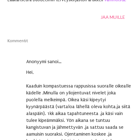
JAA MUILLE
Kommentit
Anonyymi sanoi…
Hei,
Kaaduin kompastuessa rappusissa suoralle oikealle
kädelle .Minulla on yliojentuvat nivelet joka
puolella melkeimpä. Oikea käsi kipeytyi
kyynärpäästä (vartaloa lähellä oleva kohta,ja siitä
alaspäin). 1kk aikaa tapahtuneesta ,ja käsi vain
tulee kipeämmäksi. Yön aikana se tuntuu
kangistuvan ja jähmettyvän ,ja sattuu saada se
aamuisin suoraksi. Ojentaminen koskee ,ja