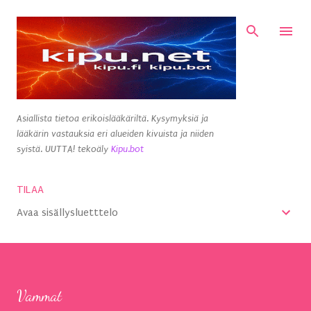
Siirry pääsisältöön
Asiallista tietoa erikoislääkäriltä. Kysymyksiä ja
lääkärin vastauksia eri alueiden kivuista ja niiden
syistä. UUTTA! tekoäly
Kipu.bot
TILAA
Avaa sisällysluetttelo
Vammat