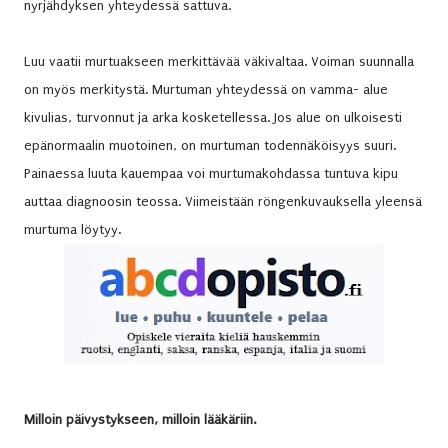
nyrjähdyksen yhteydessä sattuva.
Luu vaatii murtuakseen merkittävää väkivaltaa. Voiman suunnalla
on myös merkitystä. Murtuman yhteydessä on vamma- alue
kivulias, turvonnut ja arka kosketellessa. Jos alue on ulkoisesti
epänormaalin muotoinen, on murtuman todennäköisyys suuri.
Painaessa luuta kauempaa voi murtumakohdassa tuntuva kipu
auttaa diagnoosin teossa. Viimeistään röngenkuvauksella yleensä
murtuma löytyy.
Milloin päivystykseen, milloin lääkäriin.