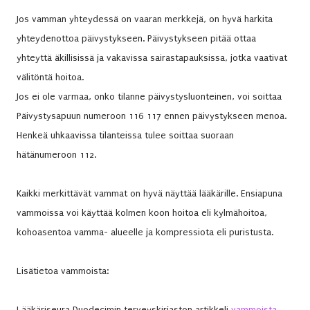
Jos vamman yhteydessä on vaaran merkkejä, on hyvä harkita
yhteydenottoa päivystykseen. Päivystykseen pitää ottaa
yhteyttä äkillisissä ja vakavissa sairastapauksissa, jotka vaativat
välitöntä hoitoa.
Jos ei ole varmaa, onko tilanne päivystysluonteinen, voi soittaa
Päivystysapuun numeroon 116 117 ennen päivystykseen menoa.
Henkeä uhkaavissa tilanteissa tulee soittaa suoraan
hätänumeroon 112.
Kaikki merkittävät vammat on hyvä näyttää lääkärille. Ensiapuna
vammoissa voi käyttää kolmen koon hoitoa eli kylmähoitoa,
kohoasentoa vamma- alueelle ja kompressiota eli puristusta.
Lisätietoa vammoista:
Lääkäriseura Duodecimin terveyskirjaston artikkeli
vammoista.