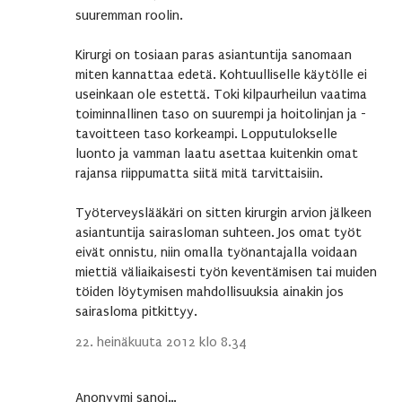
suuremman roolin.
Kirurgi on tosiaan paras asiantuntija sanomaan
miten kannattaa edetä. Kohtuulliselle käytölle ei
useinkaan ole estettä. Toki kilpaurheilun vaatima
toiminnallinen taso on suurempi ja hoitolinjan ja -
tavoitteen taso korkeampi. Lopputulokselle
luonto ja vamman laatu asettaa kuitenkin omat
rajansa riippumatta siitä mitä tarvittaisiin.
Työterveyslääkäri on sitten kirurgin arvion jälkeen
asiantuntija sairasloman suhteen. Jos omat työt
eivät onnistu, niin omalla työnantajalla voidaan
miettiä väliaikaisesti työn keventämisen tai muiden
töiden löytymisen mahdollisuuksia ainakin jos
sairasloma pitkittyy.
22. heinäkuuta 2012 klo 8.34
Anonyymi sanoi…