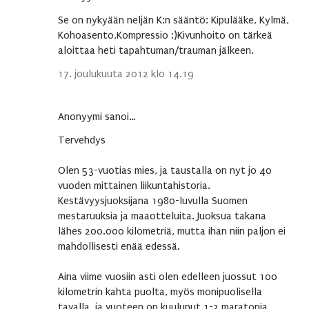
Se on nykyään neljän K:n sääntö: Kipulääke, Kylmä,
Kohoasento,Kompressio :)Kivunhoito on tärkeä
aloittaa heti tapahtuman/trauman jälkeen.
17. joulukuuta 2012 klo 14.19
Anonyymi sanoi…
Tervehdys
Olen 53-vuotias mies, ja taustalla on nyt jo 40
vuoden mittainen liikuntahistoria.
Kestävyysjuoksijana 1980-luvulla Suomen
mestaruuksia ja maaotteluita. Juoksua takana
lähes 200.000 kilometriä, mutta ihan niin paljon ei
mahdollisesti enää edessä.
Aina viime vuosiin asti olen edelleen juossut 100
kilometrin kahta puolta, myös monipuolisella
tavalla, ja vuoteen on kuulunut 1-2 maratonia