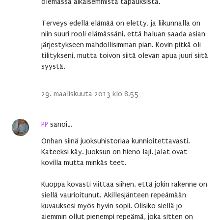
olemassa aikaisemmista tapauksista.
Terveys edellä elämää on eletty, ja liikunnalla on
niin suuri rooli elämässäni, että haluan saada asian
järjestykseen mahdollisimman pian. Kovin pitkä oli
tilitykseni, mutta toivon siitä olevan apua juuri siitä
syystä.
29. maaliskuuta 2013 klo 8.55
PP
sanoi…
Onhan siinä juoksuhistoriaa kunnioitettavasti.
Kateeksi käy. Juoksun on hieno laji. Jalat ovat
kovilla mutta minkäs teet.
Kuoppa kovasti viittaa siihen, että jokin rakenne on
siellä vaurioitunut. Akillesjänteen repeämään
kuvauksesi myös hyvin sopii. Olisiko siellä jo
aiemmin ollut pienempi repeämä, joka sitten on