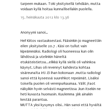
tarpeen mukaan. Toki yksityisellä tehdään, mutta
voidaan kyllä hoitaa kunnallisellakin puolella.
15. heinäkuuta 2012 klo 13.36
Anonyymi sanoi…
Hei! Kiitos vastauksestasi. Pääsinkin jo magneettiin
eilen yksityiselle 20.7 . Käsi on tullut vain
kipeämmäksi. Radiologi oli huoneessa kun olin
lähdössä ja utelinkin häneltä
etukäteistietoa...elikkä kyllä siellä oli vahinkoa
käynyt. Lihas oli revennyt kahdesta kohtaa
sisäreunalta irti .Ei ihan kokonaan ,mutta radiologi
sanoi että kyseessä suurehkot repeämät. Lisäksi
toisella puolen oli verenpurkaumaa. Välit /raot
näkyikin hyvin selvästi magneetissa ,kun itsekin ne
heti kuvasta huomasin. Kuulemma 3kk ainakin
kestää parantua.
MUTTA yksi kysymys olisi.. Hän sanoi että hyvältä