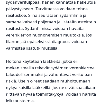
sydänveritulppaa, hänen kannattaa hakeutua
päivystykseen. Tarvittaessa voidaan tehdä
rasituskoe. Siinä seurataan sydänfilmiä ja
samanaikaisesti poljetaan ja lisätään asteittain
rasitusta. Sydänfilmissä voidaan havaita
verenkierron huononemisen muutoksia. Jos
tilanne jää epäselväksi, diagnoosi voidaan
varmistaa lisätutkimuksilla.
Hoitona käytetään lääkkeitä, jotka eri
mekanismeilla tekevät sydämen verenkiertoa
taloudellisemmaksi ja vähentävät veritulpan
riskiä. Usein oireet saadaan rauhoittumaan
nykyaikaisilla lääkkeillä. Jos ne eivät saa aikaan
riittävän hyvää toimintakykyä, voidaan harkita
leikkaustoimia.