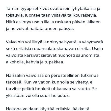
Tämän tyyppiset kivut ovat usein lyhytaikaisia ja
toistuvia, luonteeltaan viiltäviä tai kouraisevia.
Niitä esiintyy usein illalla raskaan päivän jälkeen
ja ne voivat haitata uneen pääsyä.
Vaivoihin voi liittyä jännittyneisyyttä ja väsymystä
sekä erilaisia ruoansulatuskanavan oireita. Usein
vaivoista kärsivät sietävät huonosti saunomista,
alkoholia, kahvia ja tupakkaa.
Näissäkin vaivoissa on perusteellinen tutkimus
tärkeää. Kun vaivat on kunnolla selvitetty, ei
tarvitse pelätä henkeä uhkaavaa sairautta. Se
yksistään voi olla suuri helpotus.
Hoitona voidaan käyttää erilaisia lääkkeitä