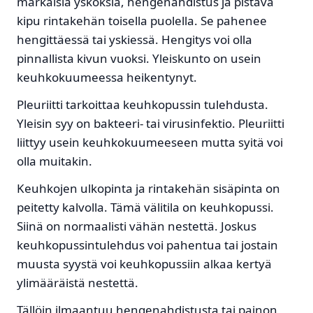
märkäisiä ysköksiä, hengenahdistus ja pistävä
kipu rintakehän toisella puolella. Se pahenee
hengittäessä tai yskiessä. Hengitys voi olla
pinnallista kivun vuoksi. Yleiskunto on usein
keuhkokuumeessa heikentynyt.
Pleuriitti tarkoittaa keuhkopussin tulehdusta.
Yleisin syy on bakteeri- tai virusinfektio. Pleuriitti
liittyy usein keuhkokuumeeseen mutta syitä voi
olla muitakin.
Keuhkojen ulkopinta ja rintakehän sisäpinta on
peitetty kalvolla. Tämä välitila on keuhkopussi.
Siinä on normaalisti vähän nestettä. Joskus
keuhkopussintulehdus voi pahentua tai jostain
muusta syystä voi keuhkopussiin alkaa kertyä
ylimääräistä nestettä.
Tällöin ilmaantuu hengenahdistusta tai painon