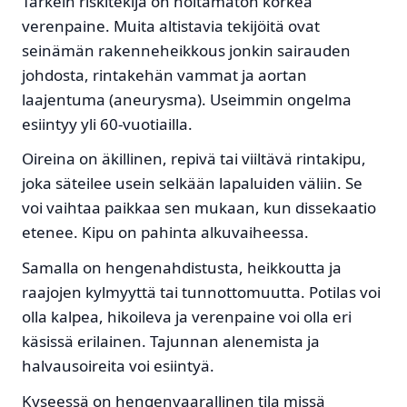
Tärkein riskitekijä on hoitamaton korkea
verenpaine. Muita altistavia tekijöitä ovat
seinämän rakenneheikkous jonkin sairauden
johdosta, rintakehän vammat ja aortan
laajentuma (aneurysma). Useimmin ongelma
esiintyy yli 60-vuotiailla.
Oireina on
äkillinen, repivä tai viiltävä rintakipu,
joka säteilee usein selkään lapaluiden väliin. Se
voi vaihtaa paikkaa sen mukaan, kun dissekaatio
etenee. Kipu on pahinta alkuvaiheessa.
Samalla on hengenahdistusta, heikkoutta ja
raajojen kylmyyttä tai tunnottomuutta. Potilas voi
olla kalpea, hikoileva ja verenpaine voi olla eri
käsissä erilainen. Tajunnan alenemista ja
halvausoireita voi esiintyä.
Kyseessä on hengenvaarallinen tila missä