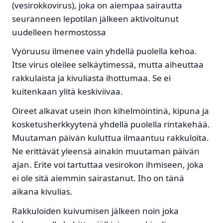
(vesirokkovirus), joka on aiempaa sairautta
seuranneen lepotilan jälkeen aktivoitunut
uudelleen hermostossa
Vyöruusu ilmenee vain yhdellä puolella kehoa.
Itse virus oleilee selkäytimessä, mutta aiheuttaa
rakkulaista ja kivuliasta ihottumaa. Se ei
kuitenkaan ylitä keskiviivaa.
Oireet alkavat usein ihon kihelmöintinä, kipuna ja
kosketusherkkyytenä yhdellä puolella rintakehää.
Muutaman päivän kuluttua ilmaantuu rakkuloita.
Ne erittävät yleensä ainakin muutaman päivän
ajan. Erite voi tartuttaa vesirokon ihmiseen, joka
ei ole sitä aiemmin sairastanut. Iho on tänä
aikana kivulias.
Rakkuloiden kuivumisen jälkeen noin joka