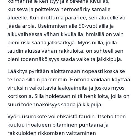
kolmannelle kehittyy jälkioireena kivulias,
kutiseva ja poltteleva hermosärky samalle
alueelle. Kun ihottuma paranee, sen alueelle voi
jäädä arpia. Useimmiten alle 50-vuotiailla ja
alkuvaiheessa vähän kivuliailla ihmisillä on vain
pieni riski saada jälkisärkyjä. Myös niillä, joilla
taudin alussa vähän rakkuloita, on suhteellisen
pieni todennäköisyys saada vaikeita jälkikipuja.
Lääkitys pyritään aloittamaan nopeasti koska se
tehoaa silloin paremmin. Hoitona voidaan käyttää
viruksiin vaikuttavia lääkeaineita ja joskus myös
kortisonia. Sillä hoidetaan niitä henkilöitä, joilla on
suuri todennäköisyys saada jälkikipuja.
Vyöruusurokote voi ehkäistä taudin. Itsehoitoon
kuuluu ihoalueen pitäminen puhtaana ja
rakkuloiden rikkomisen välttäminen