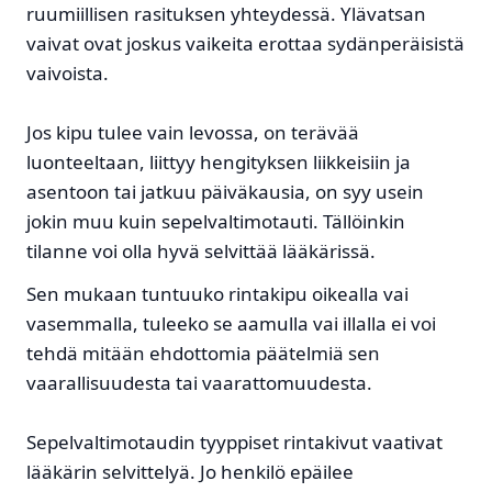
ruumiillisen rasituksen yhteydessä. Ylävatsan
vaivat ovat joskus vaikeita erottaa sydänperäisistä
vaivoista.
Jos kipu tulee vain levossa, on terävää
luonteeltaan, liittyy hengityksen liikkeisiin ja
asentoon tai jatkuu päiväkausia, on syy usein
jokin muu kuin sepelvaltimotauti. Tällöinkin
tilanne voi olla hyvä selvittää lääkärissä.
Sen mukaan tuntuuko rintakipu oikealla vai
vasemmalla, tuleeko se aamulla vai illalla ei voi
tehdä mitään ehdottomia päätelmiä sen
vaarallisuudesta tai vaarattomuudesta.
Sepelvaltimotaudin tyyppiset rintakivut vaativat
lääkärin selvittelyä. Jo henkilö epäilee