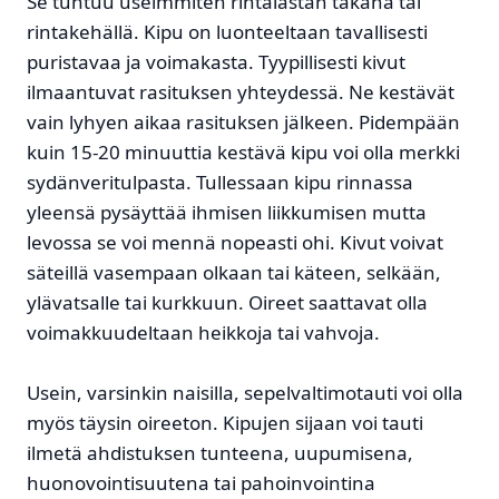
Se tuntuu useimmiten rintalastan takana tai
rintakehällä. Kipu on luonteeltaan tavallisesti
puristavaa ja voimakasta. Tyypillisesti kivut
ilmaantuvat rasituksen yhteydessä. Ne kestävät
vain lyhyen aikaa rasituksen jälkeen. Pidempään
kuin 15-20 minuuttia kestävä kipu voi olla merkki
sydänveritulpasta. Tullessaan kipu rinnassa
yleensä pysäyttää ihmisen liikkumisen mutta
levossa se voi mennä nopeasti ohi. Kivut voivat
säteillä vasempaan olkaan tai käteen, selkään,
ylävatsalle tai kurkkuun. Oireet saattavat olla
voimakkuudeltaan heikkoja tai vahvoja.
Usein, varsinkin naisilla, sepelvaltimotauti voi olla
myös täysin oireeton. Kipujen sijaan voi tauti
ilmetä ahdistuksen tunteena, uupumisena,
huonovointisuutena tai pahoinvointina