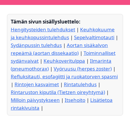
Tämän sivun sisällysluettelo:
Hengitysteiden tulehdukset
|
Keuhkokuume
ja keuhkopussintulehdus
|
Sepelvaltimotauti
|
Sydänpussin tulehdus
|
Aortan sisäkalvon
repeämä (aortan dissekaatio)
|
Toiminnalliset
sydänvaivat
|
Keuhkoveritulppa
|
Ilmarinta
(pneumothorax)
|
Vyöruusu (herpes zoster)
|
Refluksitauti, esofagiitti ja ruokatorven spasmi
|
Rintojen kasvaimet
|
Rintatulehdus
|
Rintaruston kiputila (Tietzen oireyhtymä)
|
Milloin päivystykseen
|
Itsehoito
|
Lisätietoa
rintakivuista
|