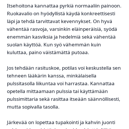
Itsehoitona kannattaa pyrkiä normaaliin painoon.
Ruokavalio on hyödyllistä käydä konkreettisesti
läpi ja tehdä tarvittavat kevennykset. On hyvä
vähentää rasvoja, varsinkin eläinperäisiä, syödä
enemmän kasviksia ja hedelmiä sekä vähentää
suolan käyttöä. Kun syö vähemmän kuin
kuluttaa, paino väistämättä putoaa.
Jos tehdään rasituskoe, potilas voi keskustella sen
tehneen lääkärin kanssa, minkälaisella
pulssitasolla liikuntaa voi harrastaa. Kannattaa
opetella mittaamaan pulssia tai käyttämään
pulssimittaria sekä rasittaa itseään säännöllisesti,
mutta sopivalla tasolla.
Järkevää on lopettaa tupakointi ja kahvin juonti