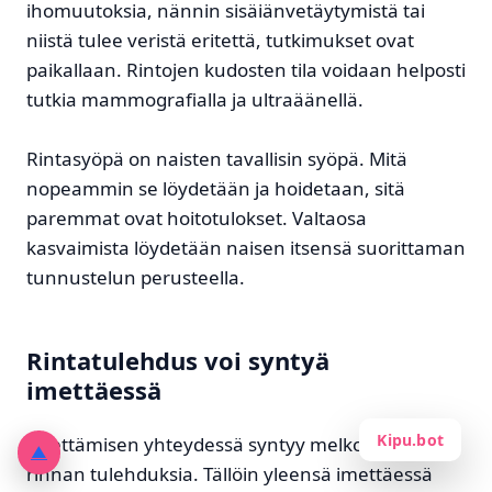
ihomuutoksia, nännin sisäiänvetäytymistä tai
niistä tulee veristä eritettä, tutkimukset ovat
paikallaan. Rintojen kudosten tila voidaan helposti
tutkia mammografialla ja ultraäänellä.
Rintasyöpä on naisten tavallisin syöpä. Mitä
nopeammin se löydetään ja hoidetaan, sitä
paremmat ovat hoitotulokset. Valtaosa
kasvaimista löydetään naisen itsensä suorittaman
tunnustelun perusteella.
Rintatulehdus voi syntyä
imettäessä
Kipu.bot
Imettämisen yhteydessä syntyy melko usein
▲
rinnan tulehduksia. Tällöin yleensä imettäessä