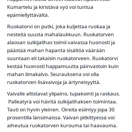
Kumartelu ja kiristävä vyö voi tuntua
epämiellyttävältä.
Ruokatorvi on putki, joka kuljettaa ruokaa ja
nesteitä suusta mahalaukkuun. Ruokatorven
alaosan sulkijalihas toimii vaivassa huonosti ja
päästää mahan hapanta sisältöä väärään
suuntaan eli takaisin ruokatorveen. Ruokatorvi
kestää huonosti happamuutta päinvastoin kuin
mahan limakalvo. Seurauksena voi olla
ruokatorven lisävaivoja ja ärtyneisyyttä.
Vaivalle altistavat ylipaino, tupakointi ja raskaus.
Palleatyrä voi häiritä sulkijalihaksen toimintaa.
Tauti on hyvin yleinen. Oireita esiintyy jopa 30
prosentilla länsimaissa. Vaivan pitkittyessä voi
aiheutua ruokatorven kurouma tai haavauma.