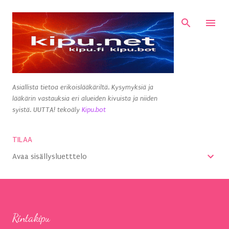
Siirry pääsisältöön
Asiallista tietoa erikoislääkäriltä. Kysymyksiä ja
lääkärin vastauksia eri alueiden kivuista ja niiden
syistä. UUTTA! tekoäly
Kipu.bot
TILAA
Avaa sisällysluetttelo
Rintakipu