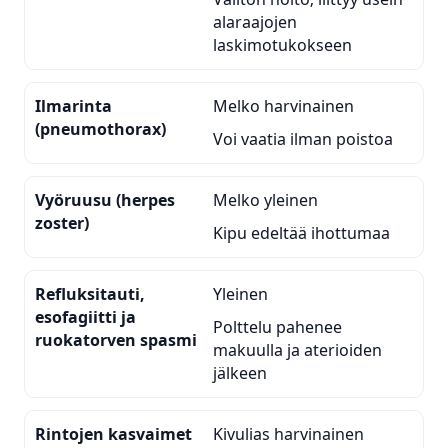
alaraajojen
laskimotukokseen
Ilmarinta
Melko harvinainen
(pneumothorax)
Voi vaatia ilman poistoa
Vyöruusu (herpes
Melko yleinen
zoster)
Kipu edeltää ihottumaa
Refluksitauti,
Yleinen
esofagiitti ja
Polttelu pahenee
ruokatorven spasmi
makuulla ja aterioiden
jälkeen
Rintojen kasvaimet
Kivulias harvinainen