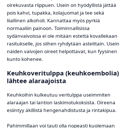
oirekuvasta riippuen. Usein on hyödyllistä jättää
pois kahvi, tupakka, kolajuomat ja tee sekä
liiallinen alkoholi. Kannattaa myös pyrkiä
normaaliin painoon. Toiminnallisissa
sydänvaivoissa ei ole mitään estettä kovallekaan
rasitukselle, jos siihen ryhdytään asteittain. Usein
näiden vaivojen oireet helpottavat, kun fyysinen
kunto kohenee.
Keuhkoveritulppa (keuhkoembolia)
lähtee alaraajoista
Keuhkoihin kulkeutuu veritulppa useimmiten
alaraajan tai lantion laskimotukoksista. Oireena
esiintyy äkillistä hengenahdistusta ja rintakipua.
Pahimmillaan voi tauti olla nopeasti kuolemaan