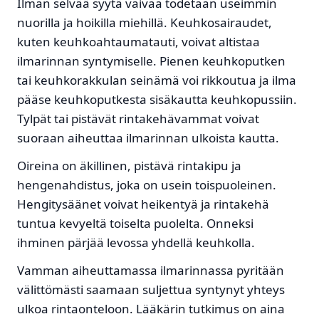
Ilman selvää syytä vaivaa todetaan useimmin
nuorilla ja hoikilla miehillä. Keuhkosairaudet,
kuten keuhkoahtaumatauti, voivat altistaa
ilmarinnan syntymiselle. Pienen keuhkoputken
tai keuhkorakkulan seinämä voi rikkoutua ja ilma
pääse keuhkoputkesta sisäkautta keuhkopussiin.
Tylpät tai pistävät rintakehävammat voivat
suoraan aiheuttaa ilmarinnan ulkoista kautta.
Oireina on äkillinen, pistävä rintakipu ja
hengenahdistus, joka on usein toispuoleinen.
Hengitysäänet voivat heikentyä ja rintakehä
tuntua kevyeltä toiselta puolelta. Onneksi
ihminen pärjää levossa yhdellä keuhkolla.
Vamman aiheuttamassa ilmarinnassa pyritään
välittömästi saamaan suljettua syntynyt yhteys
ulkoa rintaonteloon. Lääkärin tutkimus on aina