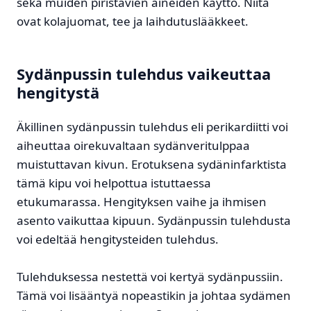
sekä muiden piristävien aineiden käyttö. Niitä
ovat kolajuomat, tee ja laihdutuslääkkeet.
Sydänpussin tulehdus vaikeuttaa
hengitystä
Äkillinen sydänpussin tulehdus eli perikardiitti voi
aiheuttaa oirekuvaltaan sydänveritulppaa
muistuttavan kivun. Erotuksena sydäninfarktista
tämä kipu voi helpottua istuttaessa
etukumarassa. Hengityksen vaihe ja ihmisen
asento vaikuttaa kipuun. Sydänpussin tulehdusta
voi edeltää hengitysteiden tulehdus.
Tulehduksessa nestettä voi kertyä sydänpussiin.
Tämä voi lisääntyä nopeastikin ja johtaa sydämen