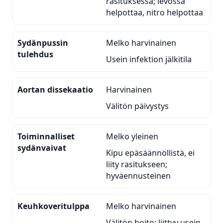
rasituksessa; levossa
helpottaa, nitro helpottaa
Sydänpussin
Melko harvinainen
tulehdus
Usein infektion jälkitila
Aortan dissekaatio
Harvinainen
Välitön päivystys
Toiminnalliset
Melko yleinen
sydänvaivat
Kipu epäsäännöllistä, ei
liity rasitukseen;
hyväennusteinen
Keuhkoveritulppa
Melko harvinainen
Välitön hoito; liittyy usein