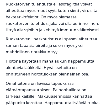
Ruokatorven tulehdusta eli esofagiittia voivat
aiheuttaa myös muut syyt, kuten sieni-, virus- tai
bakteeri-infektiot. On myös olemassa
ruokatorven tulehdus, joka voi olla perinnöllinen,
liittyä allergioihin ja kehittyä immuunivälitteisesti.
Ruokatorven lihaskouristus eli spasmi aiheuttaa
saman tapaisia oireita ja se on myös yksi
mahdollinen rintakivun syy.
Hoitona käytetään mahalaukun happamuutta
alentavia lääkkeitä. Hyvä itsehoito on
onnistuneen hoitotuloksen olennainen osa.
Omahoitona on lievissä tapauksissa
elämäntapamuutokset. Painonhallinta on
tärkeää kaikille. Makuuasennossa kannattaa
pääpuolta korottaa. Happamuutta lisääviä ruoka-