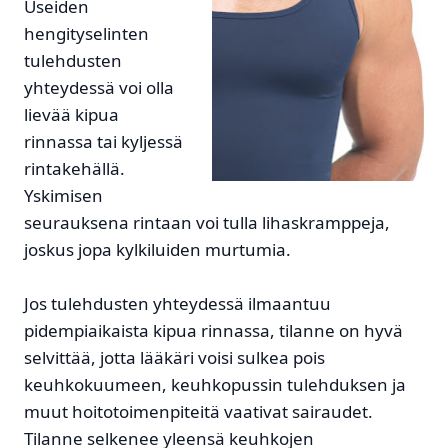
Useiden
hengityselinten
tulehdusten
yhteydessä voi olla
lievää kipua
rinnassa tai kyljessä
rintakehällä.
Yskimisen
seurauksena rintaan voi tulla lihaskramppeja,
joskus jopa kylkiluiden murtumia.
Jos tulehdusten yhteydessä ilmaantuu
pidempiaikaista kipua rinnassa, tilanne on hyvä
selvittää, jotta lääkäri voisi sulkea pois
keuhkokuumeen, keuhkopussin tulehduksen ja
muut hoitotoimenpiteitä vaativat sairaudet.
Tilanne selkenee yleensä keuhkojen