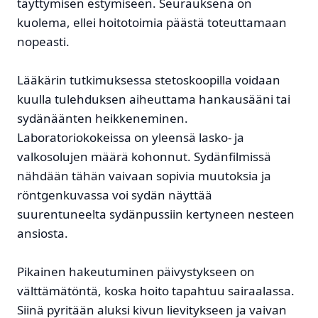
täyttymisen estymiseen. Seurauksena on
kuolema, ellei hoitotoimia päästä toteuttamaan
nopeasti.
Lääkärin tutkimuksessa stetoskoopilla voidaan
kuulla tulehduksen aiheuttama hankausääni tai
sydänäänten heikkeneminen.
Laboratoriokokeissa on yleensä lasko- ja
valkosolujen määrä kohonnut. Sydänfilmissä
nähdään tähän vaivaan sopivia muutoksia ja
röntgenkuvassa voi sydän näyttää
suurentuneelta sydänpussiin kertyneen nesteen
ansiosta.
Pikainen hakeutuminen päivystykseen on
välttämätöntä, koska hoito tapahtuu sairaalassa.
Siinä pyritään aluksi kivun lievitykseen ja vaivan