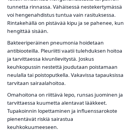
tunnetta rinnassa. Vähäisessä nestekertymässä
voi hengenahdistus tuntua vain rasituksessa.
Rintakehällä on pistävää kipu ja se pahenee, kun
hengittää sisään.
Bakteeriperäinen pneumonia hoidetaan
antibiooteilla. Pleuriitti vaatii tulehduksen hoitoa
ja tarvittaessa kivunlievitystä. Joskus
keuhkopussin nestettä joudutaan poistamaan
neulalla tai poistoputkella. Vakavissa tapauksissa
tarvitaan sairaalahoitoa.
Omahoitona on riittävä lepo, runsas juominen ja
tarvittaessa kuumetta alentavat lääkkeet.
Tupakoinnin lopettaminen ja influenssarokote
pienentävät riskiä sairastua
keuhkokuumeeseen.