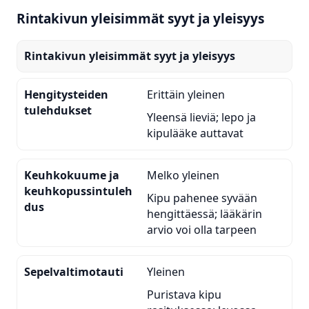
Rintakivun yleisimmät syyt ja yleisyys
Rintakivun yleisimmät syyt ja yleisyys
Hengitysteiden
Erittäin yleinen
tulehdukset
Yleensä lieviä; lepo ja
kipulääke auttavat
Keuhkokuume ja
Melko yleinen
keuhkopussintuleh
Kipu pahenee syvään
dus
hengittäessä; lääkärin
arvio voi olla tarpeen
Sepelvaltimotauti
Yleinen
Puristava kipu