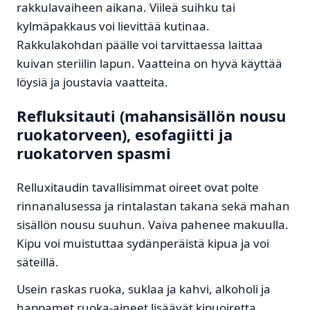
rakkulavaiheen aikana.
Viileä suihku tai
kylmäpakkaus voi lievittää kutinaa.
Rakkulakohdan päälle voi tarvittaessa laittaa
kuivan steriilin lapun. Vaatteina on hyvä käyttää
löysiä ja joustavia vaatteita.
Refluksitauti (mahansisällön nousu
ruokatorveen), esofagiitti ja
ruokatorven spasmi
Relluxitaudin tavallisimmat oireet ovat polte
rinnanalusessa ja rintalastan takana sekä mahan
sisällön nousu suuhun. Vaiva pahenee makuulla.
Kipu voi muistuttaa sydänperäistä kipua ja voi
säteillä.
Usein raskas ruoka, suklaa ja kahvi, alkoholi ja
happamet ruoka-aineet lisäävät kipuoiretta.