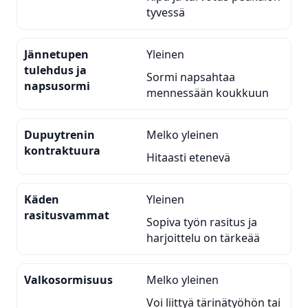
tyvessä
Jännetupen
Yleinen
tulehdus ja
Sormi napsahtaa
napsusormi
mennessään koukkuun
Dupuytrenin
Melko yleinen
kontraktuura
Hitaasti etenevä
Käden
Yleinen
rasitusvammat
Sopiva työn rasitus ja
harjoittelu on tärkeää
Valkosormisuus
Melko yleinen
Voi liittyä tärinätyöhön tai