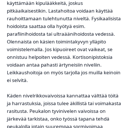
käyttämään kipulääkkeitä, joskus
pitkäaikaisestikin. Lastahoitoa voidaan käyttää
rauhoittamaan tulehtunutta niveltä. Fysikaalisista
hoidoista saattaa olla hyötyä esim.
parafiinihoidosta tai ultraäänihoidosta vedessä.
Olennaista on käsien toimintakyvyn ylläpito
voimistelemalla. Jos kipuoireet ovat vaikeat, se
onnistuu helpoiten vedessä. Kortisonipistoksia
voidaan antaa pahasti ärtyneisiin niveliin.
Leikkaushoitoja on myös tarjolla jos muilla keinoin
ei selvitä.
Käden nivelrikkovaivoissa kannattaa välttää töitä
ja harrastuksia, joissa tulee äkillistä tai voimakasta
rasitusta. Peukalon tyvinivelen vaivoissa on
järkevää tarkistaa, onko työssä tapana tehdä
peukalolla jotain suurempaa sormivoimaa