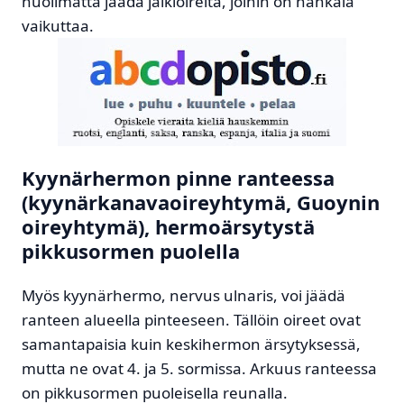
huolimatta jäädä jälkioireita, joihin on hankala
vaikuttaa.
Kyynärhermon pinne ranteessa
(kyynärkanavaoireyhtymä, Guoynin
oireyhtymä), hermoärsytystä
pikkusormen puolella
Myös kyynärhermo, nervus ulnaris, voi jäädä
ranteen alueella pinteeseen. Tällöin oireet ovat
samantapaisia kuin keskihermon ärsytyksessä,
mutta ne ovat 4. ja 5. sormissa. Arkuus ranteessa
on pikkusormen puoleisella reunalla.