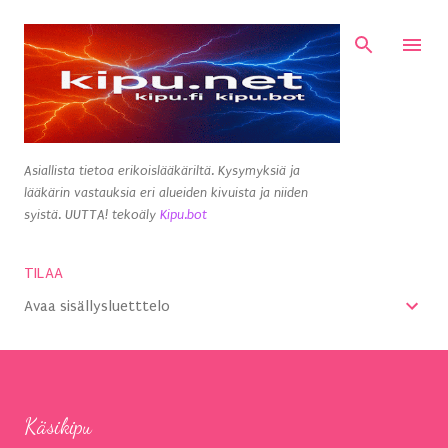
Siirry pääsisältöön
Asiallista tietoa erikoislääkäriltä. Kysymyksiä ja
lääkärin vastauksia eri alueiden kivuista ja niiden
syistä. UUTTA! tekoäly
Kipu.bot
TILAA
Avaa sisällysluetttelo
Käsikipu