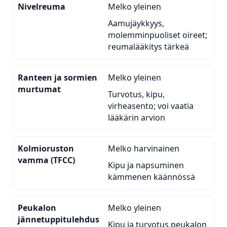
Nivelreuma
Melko yleinen
Aamujäykkyys,
molemminpuoliset oireet;
reumalääkitys tärkeä
Ranteen ja sormien
Melko yleinen
murtumat
Turvotus, kipu,
virheasento; voi vaatia
lääkärin arvion
Kolmioruston
Melko harvinainen
vamma (TFCC)
Kipu ja napsuminen
kämmenen käännössä
Peukalon
Melko yleinen
jännetuppitulehdus
Kipu ja turvotus peukalon