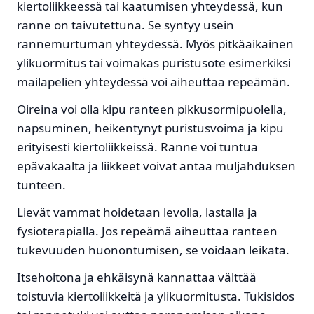
kiertoliikkeessä tai kaatumisen yhteydessä, kun
ranne on taivutettuna. Se syntyy usein
rannemurtuman yhteydessä. Myös pitkäaikainen
ylikuormitus tai voimakas puristusote esimerkiksi
mailapelien yhteydessä voi aiheuttaa repeämän.
Oireina voi olla kipu ranteen pikkusormipuolella,
napsuminen, heikentynyt puristusvoima ja kipu
erityisesti kiertoliikkeissä. Ranne voi tuntua
epävakaalta ja liikkeet voivat antaa muljahduksen
tunteen.
Lievät vammat hoidetaan levolla, lastalla ja
fysioterapialla. Jos repeämä aiheuttaa ranteen
tukevuuden huonontumisen, se voidaan leikata.
Itsehoitona ja ehkäisynä kannattaa välttää
toistuvia kiertoliikkeitä ja ylikuormitusta. Tukisidos