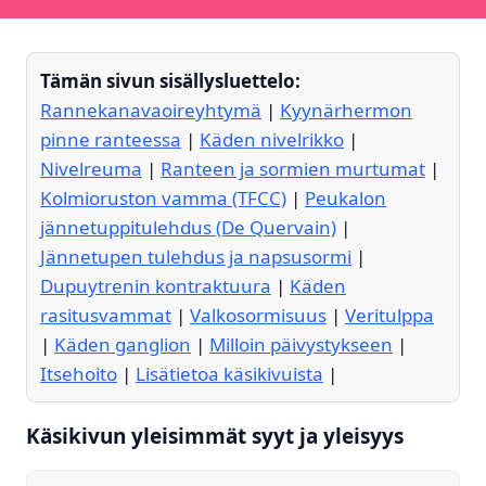
Tämän sivun sisällysluettelo:
Rannekanavaoireyhtymä
|
Kyynärhermon
pinne ranteessa
|
Käden nivelrikko
|
Nivelreuma
|
Ranteen ja sormien murtumat
|
Kolmioruston vamma (TFCC)
|
Peukalon
jännetuppitulehdus (De Quervain)
|
Jännetupen tulehdus ja napsusormi
|
Dupuytrenin kontraktuura
|
Käden
rasitusvammat
|
Valkosormisuus
|
Veritulppa
|
Käden ganglion
|
Milloin päivystykseen
|
Itsehoito
|
Lisätietoa käsikivuista
|
Käsikivun yleisimmät syyt ja yleisyys