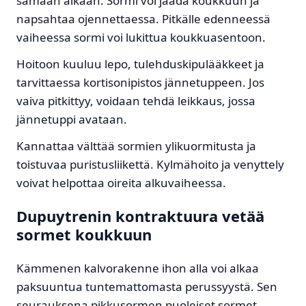
samaan aikaan. Sormi voi jäädä koukkuun ja
napsahtaa ojennettaessa. Pitkälle edenneessä
vaiheessa sormi voi lukittua koukkuasentoon.
Hoitoon kuuluu lepo, tulehduskipulääkkeet ja
tarvittaessa kortisonipistos jännetuppeen. Jos
vaiva pitkittyy, voidaan tehdä leikkaus, jossa
jännetuppi avataan.
Kannattaa välttää sormien ylikuormitusta ja
toistuvaa puristusliikettä. Kylmähoito ja venyttely
voivat helpottaa oireita alkuvaiheessa.
Dupuytrenin kontraktuura vetää
sormet koukkuun
Kämmenen kalvorakenne ihon alla voi alkaa
paksuuntua tuntemattomasta perussyystä. Sen
seurauksena pikkusormen puoleiset sormet