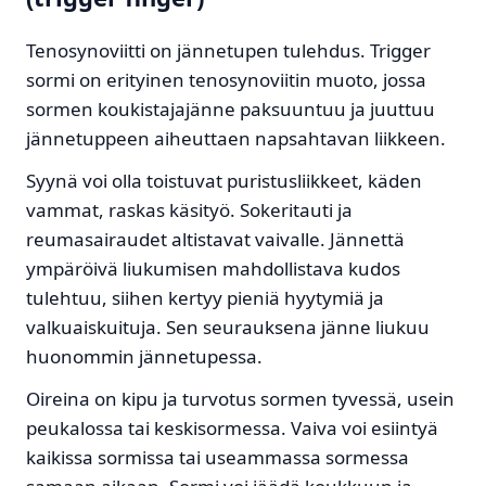
Tenosynoviitti on jännetupen tulehdus. Trigger
sormi on erityinen tenosynoviitin muoto, jossa
sormen koukistajajänne paksuuntuu ja juuttuu
jännetuppeen aiheuttaen napsahtavan liikkeen.
Syynä voi olla toistuvat puristusliikkeet, käden
vammat, raskas käsityö. Sokeritauti ja
reumasairaudet altistavat vaivalle. Jännettä
ympäröivä liukumisen mahdollistava kudos
tulehtuu, siihen kertyy pieniä hyytymiä ja
valkuaiskuituja. Sen seurauksena jänne liukuu
huonommin jännetupessa.
Oireina on kipu ja turvotus sormen tyvessä, usein
peukalossa tai keskisormessa. Vaiva voi esiintyä
kaikissa sormissa tai useammassa sormessa