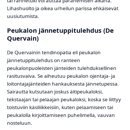
tai rannetuki voi auttaa paranemisen aikana.
Lihashuolto ja oikea urheilun parissa ehkäisevät
uusiutumista.
Peukalon jännetuppitulehdus (De
Quervain)
De Quervainin tendinopatia eli peukalon
jännetuppitulehdus on ranteen
peukalonpuoleisten jänteiden tulehduksellinen
rasitusvaiva. Se aiheutuu peukalon ojentaja- ja
loitontajajänteiden hankauksesta jännetupessa.
Sairautta kutsutaan joskus äitipeukaloksi,
tekstaajan tai pelaajan peukaloksi, koska se liittyy
toistuviin käsiliikkeisiin, kuten pelaamiseen tai
peukalolla kirjoittamiseen puhelimella, vauvan
nosteluun.