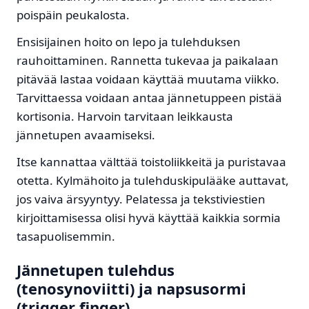
poispäin peukalosta.
Ensisijainen hoito on lepo ja tulehduksen
rauhoittaminen. Rannetta tukevaa ja paikalaan
pitävää lastaa voidaan käyttää muutama viikko.
Tarvittaessa voidaan antaa jännetuppeen pistää
kortisonia. Harvoin tarvitaan leikkausta
jännetupen avaamiseksi.
Itse kannattaa välttää toistoliikkeitä ja puristavaa
otetta. Kylmähoito ja tulehduskipulääke auttavat,
jos vaiva ärsyyntyy. Pelatessa ja tekstiviestien
kirjoittamisessa olisi hyvä käyttää kaikkia sormia
tasapuolisemmin.
Jännetupen tulehdus
(tenosynoviitti) ja napsusormi
(trigger finger)