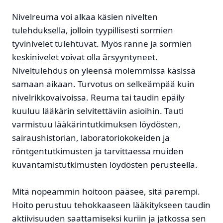
Nivelreuma voi alkaa käsien nivelten
tulehduksella, jolloin tyypillisesti sormien
tyvinivelet tulehtuvat. Myös ranne ja sormien
keskinivelet voivat olla ärsyyntyneet.
Niveltulehdus on yleensä molemmissa käsissä
samaan aikaan. Turvotus on selkeämpää kuin
nivelrikkovaivoissa. Reuma tai taudin epäily
kuuluu lääkärin selvitettäviin asioihin. Tauti
varmistuu lääkärintutkimuksen löydösten,
sairaushistorian, laboratoriokokeiden ja
röntgentutkimusten ja tarvittaessa muiden
kuvantamistutkimusten löydösten perusteella.
Mitä nopeammin hoitoon pääsee, sitä parempi.
Hoito perustuu tehokkaaseen lääkitykseen taudin
aktiivisuuden saattamiseksi kuriin ja jatkossa sen