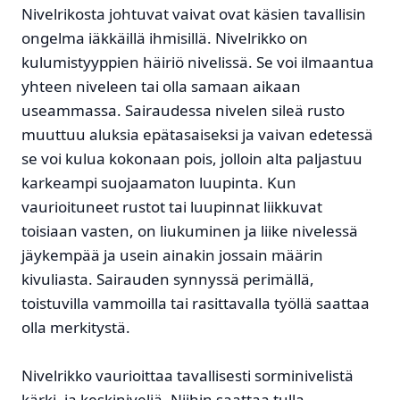
Nivelrikosta johtuvat vaivat ovat käsien tavallisin
ongelma iäkkäillä ihmisillä. Nivelrikko on
kulumistyyppien häiriö nivelissä. Se voi ilmaantua
yhteen niveleen tai olla samaan aikaan
useammassa. Sairaudessa nivelen sileä rusto
muuttuu aluksia epätasaiseksi ja vaivan edetessä
se voi kulua kokonaan pois, jolloin alta paljastuu
karkeampi suojaamaton luupinta. Kun
vaurioituneet rustot tai luupinnat liikkuvat
toisiaan vasten, on liukuminen ja liike nivelessä
jäykempää ja usein ainakin jossain määrin
kivuliasta. Sairauden synnyssä perimällä,
toistuvilla vammoilla tai rasittavalla työllä saattaa
olla merkitystä.
Nivelrikko vaurioittaa tavallisesti sorminivelistä
kärki- ja keskiniveliä. Niihin saattaa tulla