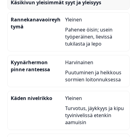
Käsikivun yleisimmät syyt ja yleisyys
Rannekanavaoireyh
Yleinen
tymä
Pahenee öisin; usein
työperäinen, lievissä
tukilasta ja lepo
Kyynärhermon
Harvinainen
pinne ranteessa
Puutuminen ja heikkous
sormien loitonnuksessa
Käden nivelrikko
Yleinen
Turvotus, jäykkyys ja kipu
tyvinivelissä etenkin
aamuisin