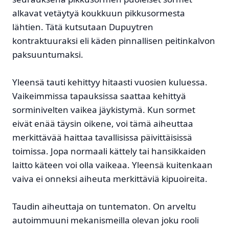
alkavat vetäytyä koukkuun pikkusormesta
lähtien. Tätä kutsutaan Dupuytren
kontraktuuraksi eli käden pinnallisen peitinkalvon
paksuuntumaksi.
Yleensä tauti kehittyy hitaasti vuosien kuluessa.
Vaikeimmissa tapauksissa saattaa kehittyä
sorminivelten vaikea jäykistymä. Kun sormet
eivät enää täysin oikene, voi tämä aiheuttaa
merkittävää haittaa tavallisissa päivittäisissä
toimissa. Jopa normaali kättely tai hansikkaiden
laitto käteen voi olla vaikeaa. Yleensä kuitenkaan
vaiva ei onneksi aiheuta merkittäviä kipuoireita.
Taudin aiheuttaja on tuntematon. On arveltu
autoimmuuni mekanismeilla olevan joku rooli