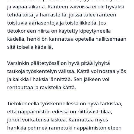
ja vapaa-aikana. Ranteen vaivoissa ei ole hyväksi
tehdä töitä ja harrasteita, joissa tulee ranteen
toistuvia ääriasentoja ja toistoliikkeitä. Jos
tietokoneen hiirtä on käytetty kipeytyneellä
kädellä, henkilön kannattaa opetella hallitsemaan
sitä toisella kädellä.
Varsinkin päätetyössä on hyvä pitää lyhyitä
taukoja työskentelyn välissä. Kättä voi nostaa ylös
ja kaikkia lihaksia jännittää. Sen jälkeen voi
rentouttaa ja ravistella kättä.
Tietokoneella työskennellessä on hyvä tarkistaa,
että näppäimistön edessä on riittävästi tilaa,
johon voi kätensä laskea. Kannattaa myös
hankkia pehmeä rannetuki näppäimistön eteen