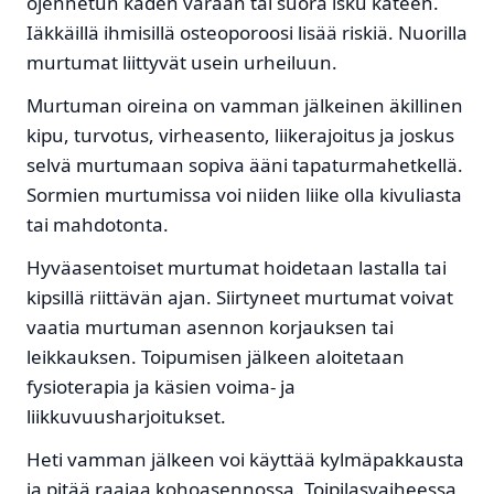
ojennetun käden varaan tai suora isku käteen.
Iäkkäillä ihmisillä osteoporoosi lisää riskiä. Nuorilla
murtumat liittyvät usein urheiluun.
Murtuman oireina on vamman jälkeinen äkillinen
kipu, turvotus, virheasento, liikerajoitus ja joskus
selvä murtumaan sopiva ääni tapaturmahetkellä.
Sormien murtumissa voi niiden liike olla kivuliasta
tai mahdotonta.
Hyväasentoiset murtumat hoidetaan lastalla tai
kipsillä riittävän ajan. Siirtyneet murtumat voivat
vaatia murtuman asennon korjauksen tai
leikkauksen. Toipumisen jälkeen aloitetaan
fysioterapia ja käsien voima- ja
liikkuvuusharjoitukset.
Heti vamman jälkeen voi käyttää kylmäpakkausta
ja pitää raajaa kohoasennossa. Toipilasvaiheessa