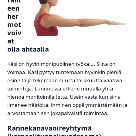
een
her
mot
voiv
at
olla ahtaalla
Käsi on hyvin monipuolinen työkalu. Siinä on
voimaa. Käsi pystyy tuntemaan hyvinkin pieniä
esineitä ja tekemään suurta tarkkuutta vaativia
toimintoja. Luonnossa ei liene muualla yhtä
hienoa monitoimilaitetta. Usein vasta kun siinä
ilmenee häiriöitä, ihminen oppii ymmärtämään ja
arvostamaan sen jokapäiväistä toimintaa.
Rannekanavaoireyhtymä
(karpaalitunnelisyndrooma),