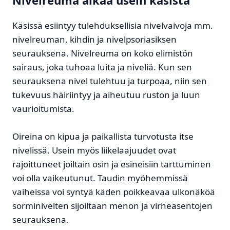
Käsissä esiintyy tulehduksellisia nivelvaivoja mm.
nivelreuman, kihdin ja nivelpsoriasiksen
seurauksena. Nivelreuma on koko elimistön
sairaus, joka tuhoaa luita ja niveliä. Kun sen
seurauksena nivel tulehtuu ja turpoaa, niin sen
tukevuus häiriintyy ja aiheutuu ruston ja luun
vaurioitumista.
Oireina on kipua ja paikallista turvotusta itse
nivelissä. Usein myös liikelaajuudet ovat
rajoittuneet joiltain osin ja esineisiin tarttuminen
voi olla vaikeutunut. Taudin myöhemmissä
vaiheissa voi syntyä käden poikkeavaa ulkonäköä
sorminivelten sijoiltaan menon ja virheasentojen
seurauksena.