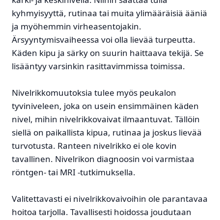
kyhmyisyyttä, rutinaa tai muita ylimääräisiä ääniä
ja myöhemmin virheasentojakin.
Ärsyyntymisvaiheessa voi olla lievää turpeutta.
Käden kipu ja särky on suurin haittaava tekijä. Se
lisääntyy varsinkin rasittavimmissa toimissa.
Nivelrikkomuutoksia tulee myös peukalon
tyviniveleen, joka on usein ensimmäinen käden
nivel, mihin nivelrikkovaivat ilmaantuvat. Tällöin
siellä on paikallista kipua, rutinaa ja joskus lievää
turvotusta. Ranteen nivelrikko ei ole kovin
tavallinen. Nivelrikon diagnoosin voi varmistaa
röntgen- tai MRI -tutkimuksella.
Valitettavasti ei nivelrikkovaivoihin ole parantavaa
hoitoa tarjolla. Tavallisesti hoidossa joudutaan