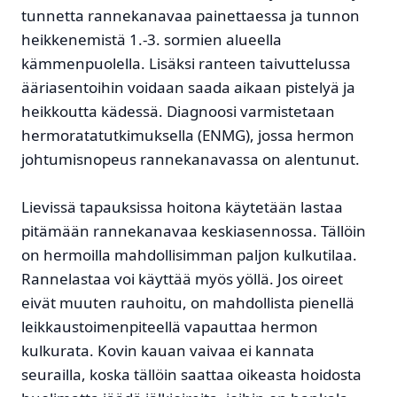
tunnetta rannekanavaa painettaessa ja tunnon
heikkenemistä 1.-3. sormien alueella
kämmenpuolella. Lisäksi ranteen taivuttelussa
ääriasentoihin voidaan saada aikaan pistelyä ja
heikkoutta kädessä. Diagnoosi varmistetaan
hermoratatutkimuksella (ENMG), jossa hermon
johtumisnopeus rannekanavassa on alentunut.
Lievissä tapauksissa hoitona käytetään lastaa
pitämään rannekanavaa keskiasennossa. Tällöin
on hermoilla mahdollisimman paljon kulkutilaa.
Rannelastaa voi käyttää myös yöllä. Jos oireet
eivät muuten rauhoitu, on mahdollista pienellä
leikkaustoimenpiteellä vapauttaa hermon
kulkurata. Kovin kauan vaivaa ei kannata
seurailla, koska tällöin saattaa oikeasta hoidosta