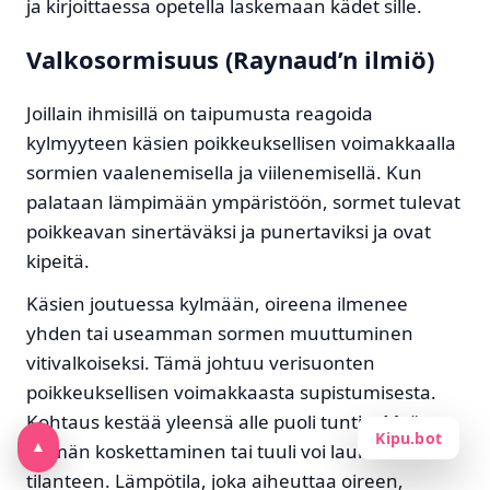
ja kirjoittaessa opetella laskemaan kädet sille.
Valkosormisuus (Raynaud’n ilmiö)
Joillain ihmisillä on taipumusta reagoida
kylmyyteen käsien poikkeuksellisen voimakkaalla
sormien vaalenemisella ja viilenemisellä. Kun
palataan lämpimään ympäristöön, sormet tulevat
poikkeavan sinertäväksi ja punertaviksi ja ovat
kipeitä.
Käsien joutuessa kylmään, oireena ilmenee
yhden tai useamman sormen muuttuminen
vitivalkoiseksi. Tämä johtuu verisuonten
poikkeuksellisen voimakkaasta supistumisesta.
Kohtaus kestää yleensä alle puoli tuntia. Myös
Kipu.bot
kylmän koskettaminen tai tuuli voi laukaista
▲
tilanteen. Lämpötila, joka aiheuttaa oireen,