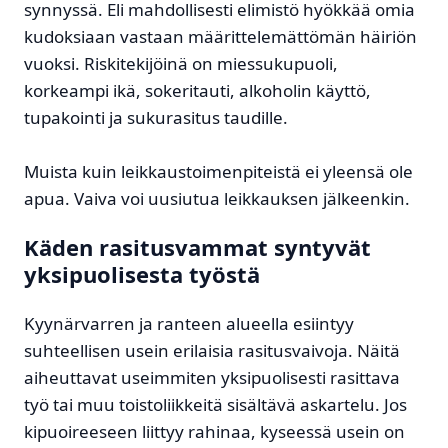
synnyssä. Eli mahdollisesti elimistö hyökkää omia
kudoksiaan vastaan määrittelemättömän häiriön
vuoksi. Riskitekijöinä on miessukupuoli,
korkeampi ikä, sokeritauti, alkoholin käyttö,
tupakointi ja sukurasitus taudille.
Muista kuin leikkaustoimenpiteistä ei yleensä ole
apua. Vaiva voi uusiutua leikkauksen jälkeenkin.
Käden rasitusvammat syntyvät
yksipuolisesta työstä
Kyynärvarren ja ranteen alueella esiintyy
suhteellisen usein erilaisia rasitusvaivoja. Näitä
aiheuttavat useimmiten yksipuolisesti rasittava
työ tai muu toistoliikkeitä sisältävä askartelu. Jos
kipuoireeseen liittyy rahinaa, kyseessä usein on