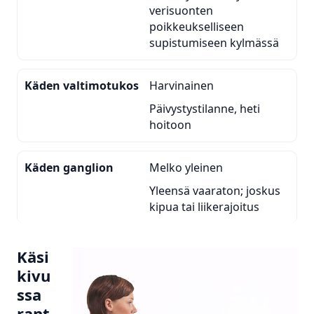
verisuonten
poikkeukselliseen
supistumiseen kylmässä
Käden valtimotukos
Harvinainen
Päivystystilanne, heti
hoitoon
Käden ganglion
Melko yleinen
Yleensä vaaraton; joskus
kipua tai liikerajoitus
Käsi
kivu
ssa
rant