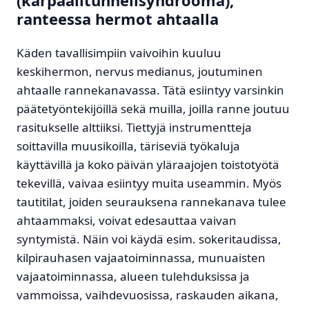
ranteessa hermot ahtaalla
Käden tavallisimpiin vaivoihin kuuluu
keskihermon, nervus medianus, joutuminen
ahtaalle rannekanavassa. Tätä esiintyy varsinkin
päätetyöntekijöillä sekä muilla, joilla ranne joutuu
rasitukselle alttiiksi. Tiettyjä instrumentteja
soittavilla muusikoilla, täriseviä työkaluja
käyttävillä ja koko päivän yläraajojen toistotyötä
tekevillä, vaivaa esiintyy muita useammin. Myös
tautitilat, joiden seurauksena rannekanava tulee
ahtaammaksi, voivat edesauttaa vaivan
syntymistä. Näin voi käydä esim. sokeritaudissa,
kilpirauhasen vajaatoiminnassa, munuaisten
vajaatoiminnassa, alueen tulehduksissa ja
vammoissa, vaihdevuosissa, raskauden aikana,