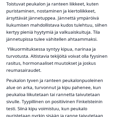
Toistuvat peukalon ja ranteen liikkeet, kuten
puristaminen, nostaminen ja kiertoliikkeet,
ärsyttävät jännetuppea. Jännettä ympäröivä
liukumisen mahdollistava kudos tulehtuu, siihen
kertyy pieniä hyytymiä ja valkuaiskuituja. Tila
jännetupissa tulee vähitellen ahtaammaksi.
Ylikuormituksessa syntyy kipua, narinaa ja
turvotusta. Altistavia tekijöitä voivat olla fyysinen
rasitus, hormonaaliset muutokset ja joskus
reumasairaudet.
Peukalon tyven ja ranteen peukalonpuoleinen
alue on arka, turvonnut ja kipu pahenee, kun
peukaloa liikutetaan tai rannetta taivutetaan
sivulle. Tyypillinen on positiivinen Finkelsteinin
testi. Siinä kipu voimistuu, kun peukalo
puristetaan nyrkin sisään ja ranne taivutetaan