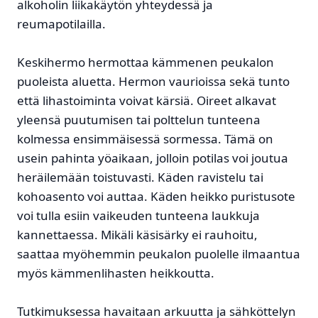
alkoholin liikakäytön yhteydessä ja
reumapotilailla.
Keskihermo hermottaa kämmenen peukalon
puoleista aluetta. Hermon vaurioissa sekä tunto
että lihastoiminta voivat kärsiä. Oireet alkavat
yleensä puutumisen tai polttelun tunteena
kolmessa ensimmäisessä sormessa. Tämä on
usein pahinta yöaikaan, jolloin potilas voi joutua
heräilemään toistuvasti. Käden ravistelu tai
kohoasento voi auttaa. Käden heikko puristusote
voi tulla esiin vaikeuden tunteena laukkuja
kannettaessa. Mikäli käsisärky ei rauhoitu,
saattaa myöhemmin peukalon puolelle ilmaantua
myös kämmenlihasten heikkoutta.
Tutkimuksessa havaitaan arkuutta ja sähköttelyn