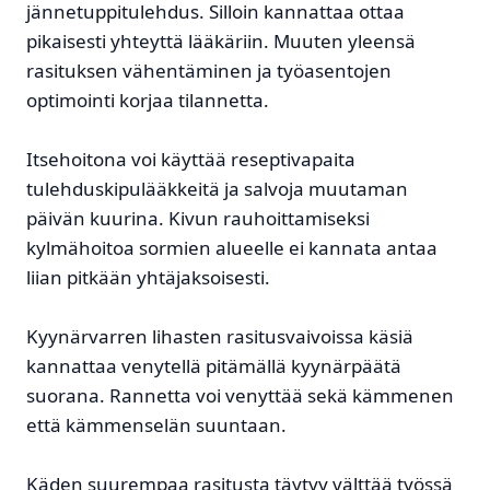
jännetuppitulehdus. Silloin kannattaa ottaa
pikaisesti yhteyttä lääkäriin. Muuten yleensä
rasituksen vähentäminen ja työasentojen
optimointi korjaa tilannetta.
Itsehoitona voi käyttää reseptivapaita
tulehduskipulääkkeitä ja salvoja muutaman
päivän kuurina. Kivun rauhoittamiseksi
kylmähoitoa sormien alueelle ei kannata antaa
liian pitkään yhtäjaksoisesti.
Kyynärvarren lihasten rasitusvaivoissa käsiä
kannattaa venytellä pitämällä kyynärpäätä
suorana. Rannetta voi venyttää sekä kämmenen
että kämmenselän suuntaan.
Käden suurempaa rasitusta täytyy välttää työssä